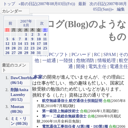
トップ
«前の日記(2007年08月03日(Fri))
最新
次の日記(2007年08月
05日(Sun))»
編集
カレンダー
ブログ(Blog)のような
2007年
前
次
8月
日
月
火
水
木
金
土
もの
1
2
3
4
5
6
7
8
9
10
11
12
13
14
15
16
17
18
19
20
21
22
23
24
25
26
27
28
29
30
31
GBA
|
PCソフト
|
PCハード
|
RC
|
SPAM
|
その
他
|
一総通
|
一陸技
|
危物消防
|
情報処理
|
航空
最近のコメン
通
|
開発
|
電気主任
|
電通主任
ト
本家
の開発が進んでいませんが、その理由に
DawChurbhab
(06/14)
は仕事が忙しい、他の趣味も忙しい、国家試
験受験の勉強のため忙しいなどがあります。
削除Anita
Lazenby
挑戦する（した）資格は次の通りです。
(01/12)
航空無線通信士
,
航空通信士技能証明
合格
[2005年8
月期,2010年7月期試験]
Mootan
第一級陸上無線技術士
合格
[2006年1月期試験]
(08/26)
第一・二級総合無線通信士
合格
[2006年9月期試
ミミ・リ
験,2006年10月全科目免除]
ン (08/26)
電気通信工事担任者 AI第1種・DD第1種
合格
[2006