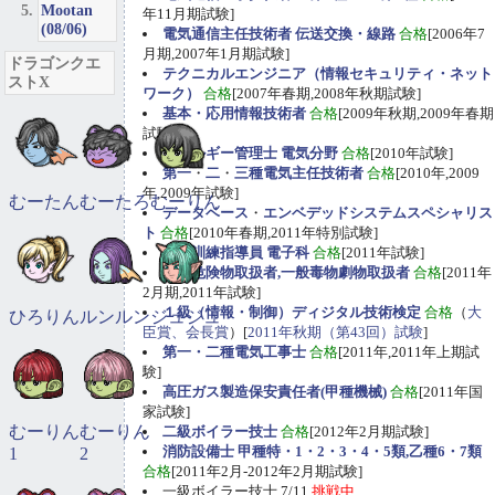
Mootan
年11月期試験]
(08/06)
電気通信主任技術者 伝送交換・線路
合格
[2006年7
月期,2007年1月期試験]
ドラゴンクエ
テクニカルエンジニア（情報セキュリティ・ネット
ストX
ワーク）
合格
[2007年春期,2008年秋期試験]
基本・応用情報技術者
合格
[2009年秋期,2009年春期
試験]
エネルギー管理士 電気分野
合格
[2010年試験]
第一
・
二
・
三種電気主任技術者
合格
[2010年,2009
年,2009年試験]
むーたん
むーたろ
むーりん
データベース
・
エンベデッドシステムスペシャリス
ト
合格
[2010年春期,2011年特別試験]
職業訓練指導員 電子科
合格
[2011年試験]
甲種危険物取扱者,一般毒物劇物取扱者
合格
[2011年
2月期,2011年試験]
１級（情報・制御）ディジタル技術検定
合格
（
大
ひろりん
ルンルン
ジュジュ
臣賞、会長賞
）[
2011年秋期（第43回）試験
]
第一・二種電気工事士
合格
[2011年,2011年上期試
験]
高圧ガス製造保安責任者(甲種機械)
合格
[2011年国
家試験]
むーりん
むーりん
二級ボイラー技士
合格
[2012年2月期試験]
消防設備士 甲種特・1・2・3・4・5類,乙種6・7類
1
2
合格
[2011年2月-2012年2月期試験]
一級ボイラー技士 7/11
挑戦中