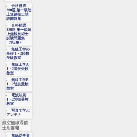
合格精選
300題 第一級陸
上無線技士試
験問題集
合格精選
320題 第一級陸
上無線技術士
試験問題集
〈第2集〉
無線工学の
基礎 1・2陸技
受験教室
無線工学A
1・2陸技受験
教室
無線工学B
1・2陸技受験
教室
電波法規
1・2陸技受験
教室
写真で学ぶ
アンテナ
航空無線通信
士用書籍
無線従事者