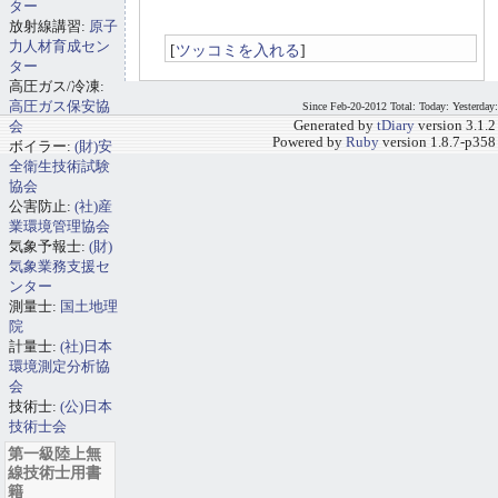
ター
放射線講習:
原子
力人材育成セン
[
ツッコミを入れる
]
ター
高圧ガス/冷凍:
高圧ガス保安協
Since Feb-20-2012 Total: Today: Yesterday:
会
Generated by
tDiary
version 3.1.2
Powered by
Ruby
version 1.8.7-p358
ボイラー:
(財)安
全衛生技術試験
協会
公害防止:
(社)産
業環境管理協会
気象予報士:
(財)
気象業務支援セ
ンター
測量士:
国土地理
院
計量士:
(社)日本
環境測定分析協
会
技術士:
(公)日本
技術士会
第一級陸上無
線技術士用書
籍