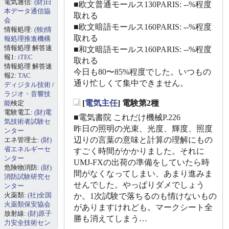
電気通信:
(財)日
■欧文普通モールス130PARIS: --%程度
本データ通信協
取れる
会
■欧文暗語モールス160PARIS: --%程度
情報処理:
(独)情
取れる
報処理推進機構
情報処理 解答速
■和文暗語モールス160PARIS: --%程度
報1:
iTEC
取れる
情報処理 解答速
今日も80〜85%程度でした。いつもの
報2:
TAC
通り忙しくて集中できません。
ディジタル技術
/
ラジオ・音響技
[
電気主任
] 電験第2種
能
検定
_
電験電工:
(財)電
■電気書院 これだけ機械P.226
気技術者試験セ
昨日の照明の光束、光度、輝度、照度
ンター
辺りの言葉の意味と計算の理解にもの
エネ管理士:
(財)
省エネルギーセ
すごく時間がかかりました。それに
ンター
UMJ-FXの出荷の準備をしていたら時
危険物消防:
(財)
間がなくなってしまい、あまり進みま
消防試験研究セ
せんでした。やっぱりダメでしょう
ンター
火薬類:
(社)全国
か。1次試験で落ちるのも情けないもの
火薬類保安協会
がありますけれども。マークシート全
放射線:
(財)原子
勝も消えてしまう…
力安全技術セン