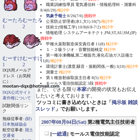
職業訓練指導員 電気通信科・情報処理科・測量科
8/4(6/29)
検討中
気象予報士
8/26(7/6)
挑戦中
むーたろ
むーたろ
公害防止管理者(水1,大1) 10(7)
検討中
1
2
技術士(情報工学) 10/8(6/8-7/2)
検討中
情報処理 システムアーキテクト,PM,ST,AU,SM,(IP)
挑戦中
甲種火薬類製造保安責任者 11(8)
検討中
１・２級ラジオ・音響技能検定
検討中
第一種冷凍機械,第二種販売,液化石油ガス設備士
むーすけ
むーすけ
11(8)
検討中
1
2
環境計量士(濃度,騒音・振動関係,一般) 3(10)
検討中
DQX用メールア
測量士
検討中
ドレス（お気軽
第１種放射線取扱主任者 8(5)
検討中
に）:
モールス電信技能認定 3段
挑戦中
また、できる限り
本家
の開発の状況もお伝え
DQX公式サイト
したいと考えております。
著作権について
ツッコミに書き込めないときは「
掲示板 雑談
試験関係リン
スレッド
」でお願いします。
ク
無線従事者:
(財)
2007年08月04日(Sat)
第2種電気主任技術者
日本無線協会
航空従事者:
国土
[
一総通
] モールス電信技能認定
交通省
_