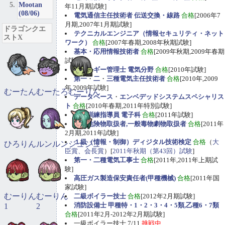
Mootan
年11月期試験]
(08/06)
電気通信主任技術者 伝送交換・線路
合格
[2006年7
月期,2007年1月期試験]
ドラゴンクエ
テクニカルエンジニア（情報セキュリティ・ネット
ストX
ワーク）
合格
[2007年春期,2008年秋期試験]
基本・応用情報技術者
合格
[2009年秋期,2009年春期
試験]
エネルギー管理士 電気分野
合格
[2010年試験]
第一
・
二
・
三種電気主任技術者
合格
[2010年,2009
年,2009年試験]
むーたん
むーたろ
むーりん
データベース
・
エンベデッドシステムスペシャリス
ト
合格
[2010年春期,2011年特別試験]
職業訓練指導員 電子科
合格
[2011年試験]
甲種危険物取扱者,一般毒物劇物取扱者
合格
[2011年
2月期,2011年試験]
１級（情報・制御）ディジタル技術検定
合格
（
大
ひろりん
ルンルン
ジュジュ
臣賞、会長賞
）[
2011年秋期（第43回）試験
]
第一・二種電気工事士
合格
[2011年,2011年上期試
験]
高圧ガス製造保安責任者(甲種機械)
合格
[2011年国
家試験]
むーりん
むーりん
二級ボイラー技士
合格
[2012年2月期試験]
消防設備士 甲種特・1・2・3・4・5類,乙種6・7類
1
2
合格
[2011年2月-2012年2月期試験]
一級ボイラー技士 7/11
挑戦中