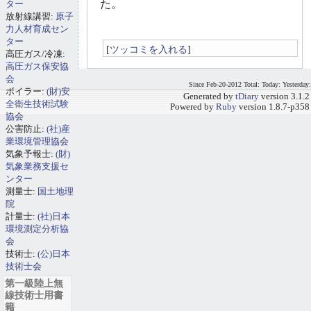
た。
ター
放射線講習:
原子
力人材育成セン
ター
[
ツッコミを入れる
]
高圧ガス/冷凍:
高圧ガス保安協
会
Since Feb-20-2012 Total: Today: Yesterday:
ボイラー:
(財)安
Generated by
tDiary
version 3.1.2
全衛生技術試験
Powered by
Ruby
version 1.8.7-p358
協会
公害防止:
(社)産
業環境管理協会
気象予報士:
(財)
気象業務支援セ
ンター
測量士:
国土地理
院
計量士:
(社)日本
環境測定分析協
会
技術士:
(公)日本
技術士会
第一級陸上無
線技術士用書
籍