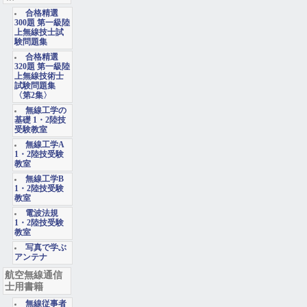
合格精選
300題 第一級陸
上無線技士試
験問題集
合格精選
320題 第一級陸
上無線技術士
試験問題集
〈第2集〉
無線工学の
基礎 1・2陸技
受験教室
無線工学A
1・2陸技受験
教室
無線工学B
1・2陸技受験
教室
電波法規
1・2陸技受験
教室
写真で学ぶ
アンテナ
航空無線通信
士用書籍
無線従事者