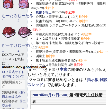
職業訓練指導員 電気通信科・情報処理科・測量科
8/4(6/29)
検討中
気象予報士
8/26(7/6)
挑戦中
むーたろ
むーたろ
公害防止管理者(水1,大1) 10(7)
検討中
1
2
技術士(情報工学) 10/8(6/8-7/2)
検討中
情報処理 システムアーキテクト,PM,ST,AU,SM,(IP)
挑戦中
甲種火薬類製造保安責任者 11(8)
検討中
１・２級ラジオ・音響技能検定
検討中
第一種冷凍機械,第二種販売,液化石油ガス設備士
むーすけ
むーすけ
11(8)
検討中
1
2
環境計量士(濃度,騒音・振動関係,一般) 3(10)
検討中
DQX用メールア
測量士
検討中
ドレス（お気軽
第１種放射線取扱主任者 8(5)
検討中
に）:
モールス電信技能認定 3段
挑戦中
また、できる限り
本家
の開発の状況もお伝え
DQX公式サイト
したいと考えております。
著作権について
ツッコミに書き込めないときは「
掲示板 雑談
試験関係リン
スレッド
」でお願いします。
ク
無線従事者:
(財)
2007年08月12日(Sun)
第2種電気主任技術
日本無線協会
航空従事者:
国土
者
交通省