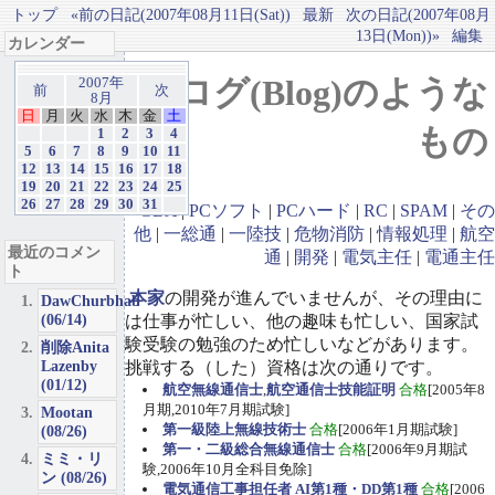
トップ
«前の日記(2007年08月11日(Sat))
最新
次の日記(2007年08月
13日(Mon))»
編集
カレンダー
ブログ(Blog)のような
2007年
前
次
8月
日
月
火
水
木
金
土
もの
1
2
3
4
5
6
7
8
9
10
11
12
13
14
15
16
17
18
19
20
21
22
23
24
25
26
27
28
29
30
31
GBA
|
PCソフト
|
PCハード
|
RC
|
SPAM
|
その
他
|
一総通
|
一陸技
|
危物消防
|
情報処理
|
航空
最近のコメン
通
|
開発
|
電気主任
|
電通主任
ト
本家
の開発が進んでいませんが、その理由に
DawChurbhab
(06/14)
は仕事が忙しい、他の趣味も忙しい、国家試
験受験の勉強のため忙しいなどがあります。
削除Anita
Lazenby
挑戦する（した）資格は次の通りです。
(01/12)
航空無線通信士
,
航空通信士技能証明
合格
[2005年8
月期,2010年7月期試験]
Mootan
第一級陸上無線技術士
合格
[2006年1月期試験]
(08/26)
第一・二級総合無線通信士
合格
[2006年9月期試
ミミ・リ
験,2006年10月全科目免除]
ン (08/26)
電気通信工事担任者 AI第1種・DD第1種
合格
[2006