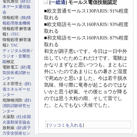
電気通信:
(財)日
[
一総通
] モールス電信技能認定
_
本データ通信協
■欧文普通モールス130PARIS: 91%程度
会
取れる
情報処理:
(独)情
報処理推進機構
■欧文暗語モールス160PARIS: 93%程度
情報処理 解答速
取れる
報1:
iTEC
■和文暗語モールス160PARIS: 87%程度
情報処理 解答速
取れる
報2:
TAC
ディジタル技術
/
和文が調子悪いです。今日は一日中外
ラジオ・音響技
出していたためこれだけです。電験は
能
検定
かなりまずなと思いつつも。まともに
電験電工:
(財)電
外にいたのであまりにもの暑さと湿度
気技術者試験セ
で死ぬかと思いました。今は若干脱水
ンター
エネ管理士:
(財)
気味。帰り際に竜巻が起こるのではな
省エネルギーセ
いかと思う砂嵐、その後ヒョウが降る
ンター
のでは思う大粒の雨、そして雷でし
危険物消防:
(財)
た。とんでもない天候でした。
消防試験研究セ
ンター
火薬類:
(社)全国
火薬類保安協会
[
ツッコミを入れる
]
放射線:
(財)原子
力安全技術セン