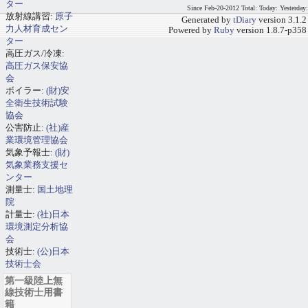
ター
Since Feb-20-2012 Total: Today: Yesterday:
放射線講習:
原子
Generated by
tDiary
version 3.1.2
力人材育成セン
Powered by
Ruby
version 1.8.7-p358
ター
高圧ガス/冷凍:
高圧ガス保安協
会
ボイラー:
(財)安
全衛生技術試験
協会
公害防止:
(社)産
業環境管理協会
気象予報士:
(財)
気象業務支援セ
ンター
測量士:
国土地理
院
計量士:
(社)日本
環境測定分析協
会
技術士:
(公)日本
技術士会
第一級陸上無
線技術士用書
籍