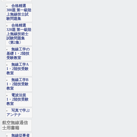
合格精選
300題 第一級陸
上無線技士試
験問題集
合格精選
320題 第一級陸
上無線技術士
試験問題集
〈第2集〉
無線工学の
基礎 1・2陸技
受験教室
無線工学A
1・2陸技受験
教室
無線工学B
1・2陸技受験
教室
電波法規
1・2陸技受験
教室
写真で学ぶ
アンテナ
航空無線通信
士用書籍
無線従事者