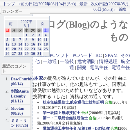
トップ
«前の日記(2007年08月04日(Sat))
最新
次の日記(2007年08月
06日(Mon))»
編集
カレンダー
ブログ(Blog)のような
2007年
前
次
8月
日
月
火
水
木
金
土
もの
1
2
3
4
5
6
7
8
9
10
11
12
13
14
15
16
17
18
19
20
21
22
23
24
25
26
27
28
29
30
31
GBA
|
PCソフト
|
PCハード
|
RC
|
SPAM
|
その
他
|
一総通
|
一陸技
|
危物消防
|
情報処理
|
航空
最近のコメン
通
|
開発
|
電気主任
|
電通主任
ト
本家
の開発が進んでいませんが、その理由に
DawChurbhab
(06/14)
は仕事が忙しい、他の趣味も忙しい、国家試
験受験の勉強のため忙しいなどがあります。
削除Anita
Lazenby
挑戦する（した）資格は次の通りです。
(01/12)
航空無線通信士
,
航空通信士技能証明
合格
[2005年8
月期,2010年7月期試験]
Mootan
第一級陸上無線技術士
合格
[2006年1月期試験]
(08/26)
第一・二級総合無線通信士
合格
[2006年9月期試
ミミ・リ
験,2006年10月全科目免除]
ン (08/26)
電気通信工事担任者 AI第1種・DD第1種
合格
[2006