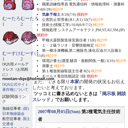
職業訓練指導員 電気通信科・情報処理科・測量科
8/4(6/29)
検討中
気象予報士
8/26(7/6)
挑戦中
むーたろ
むーたろ
公害防止管理者(水1,大1) 10(7)
検討中
1
2
技術士(情報工学) 10/8(6/8-7/2)
検討中
情報処理 システムアーキテクト,PM,ST,AU,SM,(IP)
挑戦中
甲種火薬類製造保安責任者 11(8)
検討中
１・２級ラジオ・音響技能検定
検討中
第一種冷凍機械,第二種販売,液化石油ガス設備士
むーすけ
むーすけ
11(8)
検討中
1
2
環境計量士(濃度,騒音・振動関係,一般) 3(10)
検討中
DQX用メールア
測量士
検討中
ドレス（お気軽
第１種放射線取扱主任者 8(5)
検討中
に）:
モールス電信技能認定 3段
挑戦中
また、できる限り
本家
の開発の状況もお伝え
DQX公式サイト
したいと考えております。
著作権について
ツッコミに書き込めないときは「
掲示板 雑談
試験関係リン
スレッド
」でお願いします。
ク
無線従事者:
(財)
2007年08月05日(Sun)
第2種電気主任技術
日本無線協会
航空従事者:
国土
者
交通省