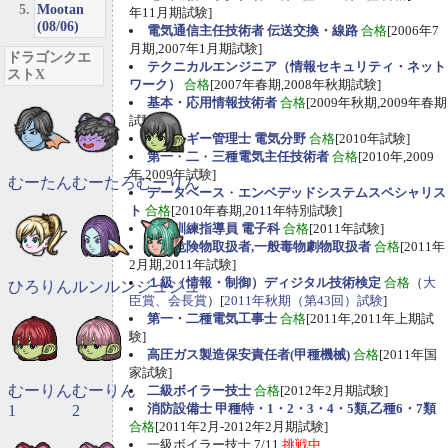
Mootan
年11月期試験]
(08/06)
電気通信主任技術者 伝送交換・線路
合格
[2006年7
月期,2007年1月期試験]
ドラゴンクエ
テクニカルエンジニア（情報セキュリティ・ネット
ストX
ワーク）
合格
[2007年春期,2008年秋期試験]
基本・応用情報技術者
合格
[2009年秋期,2009年春期
試験]
エネルギー管理士 電気分野
合格
[2010年試験]
第一
・
二
・
三種電気主任技術者
合格
[2010年,2009
年,2009年試験]
むーたん
むーたろ
むーりん
データベース
・
エンベデッドシステムスペシャリス
ト
合格
[2010年春期,2011年特別試験]
職業訓練指導員 電子科
合格
[2011年試験]
甲種危険物取扱者,一般毒物劇物取扱者
合格
[2011年
2月期,2011年試験]
１級（情報・制御）ディジタル技術検定
合格
（
大
ひろりん
ルンルン
ジュジュ
臣賞、会長賞
）[
2011年秋期（第43回）試験
]
第一・二種電気工事士
合格
[2011年,2011年上期試
験]
高圧ガス製造保安責任者(甲種機械)
合格
[2011年国
家試験]
むーりん
むーりん
二級ボイラー技士
合格
[2012年2月期試験]
消防設備士 甲種特・1・2・3・4・5類,乙種6・7類
1
2
合格
[2011年2月-2012年2月期試験]
一級ボイラー技士 7/11
挑戦中