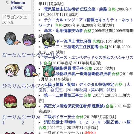
Mootan
年11月期試験]
(08/06)
電気通信主任技術者 伝送交換・線路
合格
[2006年7
月期,2007年1月期試験]
ドラゴンクエ
テクニカルエンジニア（情報セキュリティ・ネット
ストX
ワーク）
合格
[2007年春期,2008年秋期試験]
基本・応用情報技術者
合格
[2009年秋期,2009年春期
試験]
エネルギー管理士 電気分野
合格
[2010年試験]
第一
・
二
・
三種電気主任技術者
合格
[2010年,2009
年,2009年試験]
むーたん
むーたろ
むーりん
データベース
・
エンベデッドシステムスペシャリス
ト
合格
[2010年春期,2011年特別試験]
職業訓練指導員 電子科
合格
[2011年試験]
甲種危険物取扱者,一般毒物劇物取扱者
合格
[2011年
2月期,2011年試験]
１級（情報・制御）ディジタル技術検定
合格
（
大
ひろりん
ルンルン
ジュジュ
臣賞、会長賞
）[
2011年秋期（第43回）試験
]
第一・二種電気工事士
合格
[2011年,2011年上期試
験]
高圧ガス製造保安責任者(甲種機械)
合格
[2011年国
家試験]
むーりん
むーりん
二級ボイラー技士
合格
[2012年2月期試験]
消防設備士 甲種特・1・2・3・4・5類,乙種6・7類
1
2
合格
[2011年2月-2012年2月期試験]
一級ボイラー技士 7/11
挑戦中