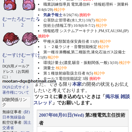
職業訓練指導員 電気通信科・情報処理科・測量科
8/4(6/29)
検討中
気象予報士
8/26(7/6)
挑戦中
むーたろ
むーたろ
公害防止管理者(水1,大1) 10(7)
検討中
1
2
技術士(情報工学) 10/8(6/8-7/2)
検討中
情報処理 システムアーキテクト,PM,ST,AU,SM,(IP)
挑戦中
甲種火薬類製造保安責任者 11(8)
検討中
１・２級ラジオ・音響技能検定
検討中
第一種冷凍機械,第二種販売,液化石油ガス設備士
むーすけ
むーすけ
11(8)
検討中
1
2
環境計量士(濃度,騒音・振動関係,一般) 3(10)
検討中
DQX用メールア
測量士
検討中
ドレス（お気軽
第１種放射線取扱主任者 8(5)
検討中
に）:
モールス電信技能認定 3段
挑戦中
また、できる限り
本家
の開発の状況もお伝え
DQX公式サイト
したいと考えております。
著作権について
ツッコミに書き込めないときは「
掲示板 雑談
試験関係リン
スレッド
」でお願いします。
ク
無線従事者:
(財)
2007年08月01日(Wed)
第2種電気主任技術
日本無線協会
航空従事者:
国土
者
交通省