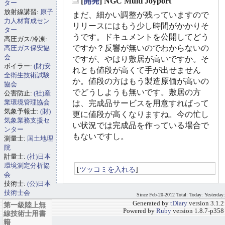
[
開発
] NGC Multi Joyport
ター
_
放射線講習:
原子
まだ、細かい調整が残っていますので
力人材育成セン
リリースにはもう少し時間がかかりそ
ター
うです。ドキュメントを公開してどう
高圧ガス/冷凍:
ですか？反響が無いのでわからないの
高圧ガス保安協
会
ですが、やはり敷居が高いですか。そ
ボイラー:
(財)安
れとも値段が高くて手が出せません
全衛生技術試験
か。値段の方はもう製造原価が高いの
協会
でどうしようも無いです。敷居の方
公害防止:
(社)産
業環境管理協会
は、完成品サービスを用意すればって
気象予報士:
(財)
更に値段が高くなりますね。今の忙し
気象業務支援セ
い状況では完成品を作っている場合で
ンター
もないですし。
測量士:
国土地理
院
計量士:
(社)日本
環境測定分析協
[
ツッコミを入れる
]
会
技術士:
(公)日本
技術士会
Since Feb-20-2012 Total: Today: Yesterday:
Generated by
tDiary
version 3.1.2
第一級陸上無
Powered by
Ruby
version 1.8.7-p358
線技術士用書
籍