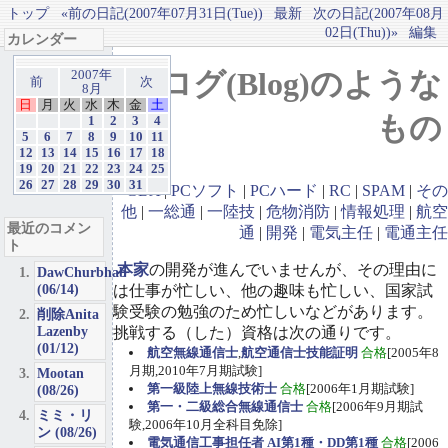
トップ
«前の日記(2007年07月31日(Tue))
最新
次の日記(2007年08月
02日(Thu))»
編集
カレンダー
ブログ(Blog)のような
2007年
前
次
8月
日
月
火
水
木
金
土
もの
1
2
3
4
5
6
7
8
9
10
11
12
13
14
15
16
17
18
19
20
21
22
23
24
25
26
27
28
29
30
31
GBA
|
PCソフト
|
PCハード
|
RC
|
SPAM
|
その
他
|
一総通
|
一陸技
|
危物消防
|
情報処理
|
航空
最近のコメン
通
|
開発
|
電気主任
|
電通主任
ト
本家
の開発が進んでいませんが、その理由に
DawChurbhab
(06/14)
は仕事が忙しい、他の趣味も忙しい、国家試
験受験の勉強のため忙しいなどがあります。
削除Anita
Lazenby
挑戦する（した）資格は次の通りです。
(01/12)
航空無線通信士
,
航空通信士技能証明
合格
[2005年8
月期,2010年7月期試験]
Mootan
第一級陸上無線技術士
合格
[2006年1月期試験]
(08/26)
第一・二級総合無線通信士
合格
[2006年9月期試
ミミ・リ
験,2006年10月全科目免除]
ン (08/26)
電気通信工事担任者 AI第1種・DD第1種
合格
[2006