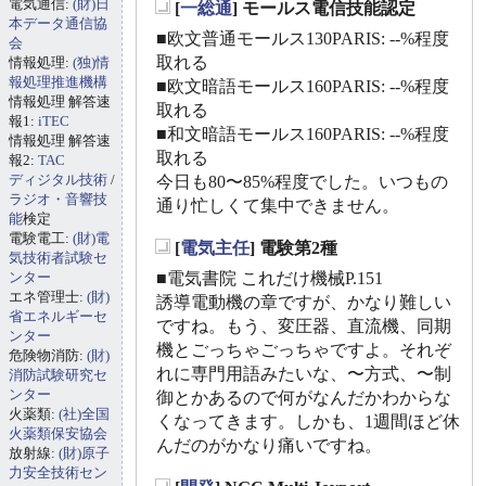
電気通信:
(財)日
[
一総通
] モールス電信技能認定
_
本データ通信協
■欧文普通モールス130PARIS: --%程度
会
取れる
情報処理:
(独)情
報処理推進機構
■欧文暗語モールス160PARIS: --%程度
情報処理 解答速
取れる
報1:
iTEC
■和文暗語モールス160PARIS: --%程度
情報処理 解答速
取れる
報2:
TAC
ディジタル技術
/
今日も80〜85%程度でした。いつもの
ラジオ・音響技
通り忙しくて集中できません。
能
検定
電験電工:
(財)電
[
電気主任
] 電験第2種
気技術者試験セ
_
ンター
■電気書院 これだけ機械P.151
エネ管理士:
(財)
誘導電動機の章ですが、かなり難しい
省エネルギーセ
ですね。もう、変圧器、直流機、同期
ンター
機とごっちゃごっちゃですよ。それぞ
危険物消防:
(財)
れに専門用語みたいな、〜方式、〜制
消防試験研究セ
ンター
御とかあるので何がなんだかわからな
火薬類:
(社)全国
くなってきます。しかも、1週間ほど休
火薬類保安協会
んだのがかなり痛いですね。
放射線:
(財)原子
力安全技術セン