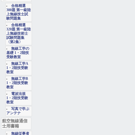
合格精選
300題 第一級陸
上無線技士試
験問題集
合格精選
320題 第一級陸
上無線技術士
試験問題集
〈第2集〉
無線工学の
基礎 1・2陸技
受験教室
無線工学A
1・2陸技受験
教室
無線工学B
1・2陸技受験
教室
電波法規
1・2陸技受験
教室
写真で学ぶ
アンテナ
航空無線通信
士用書籍
無線従事者