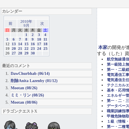
カレンダー
2010年
前
次
9月
日
月
火
水
木
金
土
1
2
3
4
5
6
7
8
9
10
11
12
13
14
15
16
17
18
本家
の開発が
19
20
21
22
23
24
25
する（した）
26
27
28
29
30
航空無線通
第一級陸上
最近のコメント
第一・二級
DawChurbhab (06/14)
電気通信工事担
電気通信主任
削除Anita Lazenby (01/12)
テクニカル
Mootan (08/26)
基本・応用
ミミ・リン (08/26)
エネルギー管
第一
・
二
・
Mootan (08/06)
データベー
ドラゴンクエストX
職業訓練指導
甲種危険物取
１級（情報
第一・二種