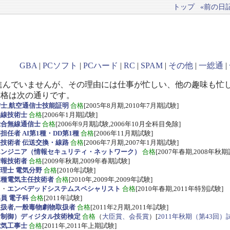
トップ
«前の日記(
GBA
|
PCソフト
|
PCハード
|
RC
|
SPAM
|
その他
|
一総通
|
進んでいませんが、その理由には仕事が忙しい、他の趣味も忙
資格は次の通りです。
信士
,
航空通信士技能証明
合格
[2005年8月期,2010年7月期試験]
無線技術士
合格
[2006年1月期試験]
総合無線通信士
合格
[2006年9月期試験,2006年10月全科目免除]
任者 AI第1種・DD第1種
合格
[2006年11月期試験]
技術者 伝送交換・線路
合格
[2006年7月期,2007年1月期試験]
エンジニア（情報セキュリティ・ネットワーク）
合格
[2007年春期,2008年秋期
情報技術者
合格
[2009年秋期,2009年春期試験]
理士 電気分野
合格
[2010年試験]
三種電気主任技術者
合格
[2010年,2009年,2009年試験]
ス
・
エンベデッドシステムスペシャリスト
合格
[2010年春期,2011年特別試験]
員 電子科
合格
[2011年試験]
扱者,一般毒物劇物取扱者
合格
[2011年2月期,2011年試験]
・制御）ディジタル技術検定
合格
（
大臣賞、会長賞
）[
2011年秋期（第43回）
電気工事士
合格
[2011年,2011年上期試験]