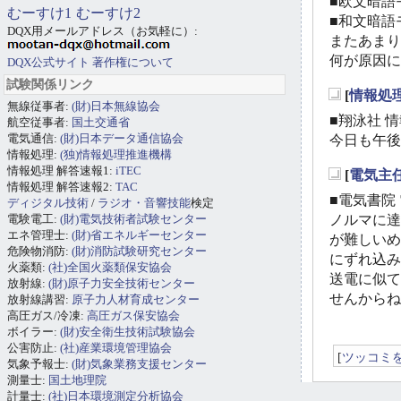
■欧文暗語モ
むーすけ1
むーすけ2
■和文暗語モ
DQX用メールアドレス（お気軽に）:
またあまり
何が原因に
DQX公式サイト
著作権について
試験関係リンク
[
情報処
無線従事者:
(財)日本無線協会
_
■翔泳社 情
航空従事者:
国土交通省
電気通信:
(財)日本データ通信協会
今日も午後
情報処理:
(独)情報処理推進機構
情報処理 解答速報1:
iTEC
[
電気主
_
情報処理 解答速報2:
TAC
■電気書院 
ディジタル技術
/
ラジオ・音響技能
検定
電験電工:
(財)電気技術者試験センター
ノルマに達
エネ管理士:
(財)省エネルギーセンター
が難しいめ
危険物消防:
(財)消防試験研究センター
にずれ込み
火薬類:
(社)全国火薬類保安協会
送電に似て
放射線:
(財)原子力安全技術センター
せんからね
放射線講習:
原子力人材育成センター
高圧ガス/冷凍:
高圧ガス保安協会
ボイラー:
(財)安全衛生技術試験協会
公害防止:
(社)産業環境管理協会
[
ツッコミ
気象予報士:
(財)気象業務支援センター
測量士:
国土地理院
計量士:
(社)日本環境測定分析協会