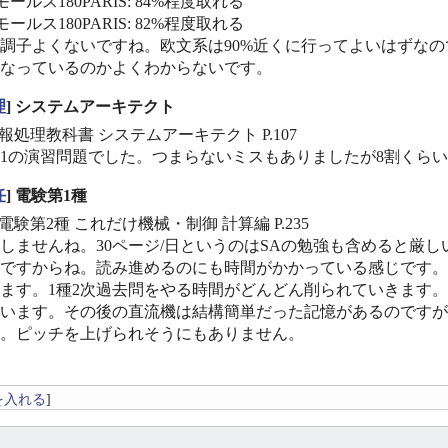
ールス180PARIS: 84%程度取れる
ールス180PARIS: 82%程度取れる
調子よくないですね。欧文系は90%近くに行ってよいはずなの
なっているのかよくわからないです。
理
] システムアーキテクト
報処理教科書 システムアーキテクト P.107
1の演習問題でした。つまらないミスもありましたが8割くら
任
] 電験第1種
電験第2種 これだけ機械・制御 計算編 P.235
しませんね。30ページ/日というのはSAの勉強も含めると厳
ですからね。読み進めるのにも時間がかかっている感じです。
ます。1種2次過去問をやる時間がどんどん削られていきます
います。その後の直流機は結構簡単だった記憶があるのですが
。ピッチを上げられそうにもありません。
を入れる
]