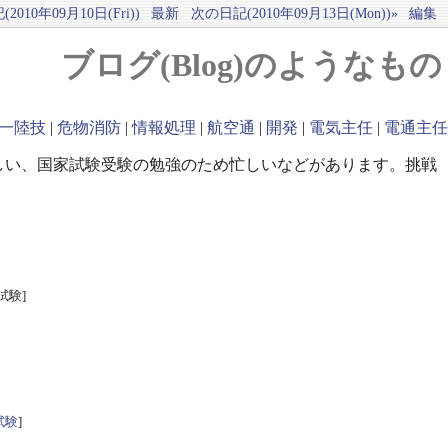
2010年09月10日(Fri))
最新
次の日記(2010年09月13日(Mon))»
編集
ブログ(Blog)のようなもの
一陸技
|
危物消防
|
情報処理
|
航空通
|
開発
|
電気主任
|
電通主任
しい、国家試験受験の勉強のため忙しいなどがあります。挑戦
試験]
試験
]