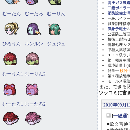
高圧ガス製造
二級ボイラ
むーたん
むーたろ
むーりん
消防設備士 甲
一級ボイラー技
職業訓練指導員
気象予報士
8
公害防止管理者(
技術士(情報工学)
ひろりん
ルンルン
ジュジュ
情報処理 システ
甲種火薬類製造
１・２級ラ
第一種冷凍機械
環境計量士(濃
測量士
検討
むーりん1
むーりん2
第１種放射線取
モールス電信
また、できる
ツッコミに書
むーたろ1
むーたろ2
2010年09月11
[
一総通
_
■欧文普通モ