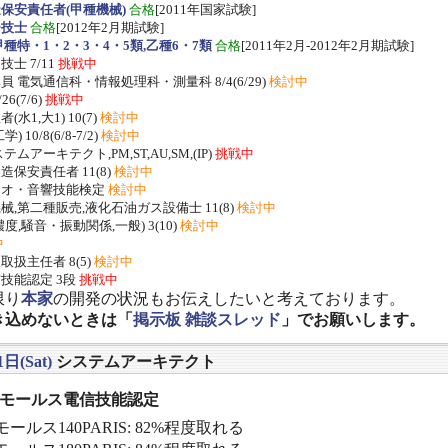
保安責任者(甲種機械)
合格
[2011年国家試験]
ー技士
合格
[2012年2月期試験]
種特・1・2・3・4・5類,乙種6・7類
合格
[2011年2月-2012年2月期試験]
士 7/11
挑戦中
 電気通信科・情報処理科・測量科 8/4(6/29)
検討中
/26(7/6)
挑戦中
水1,大1) 10(7)
検討中
 10/8(6/8-7/2)
検討中
ムアーキテクト,PM,ST,AU,SM,(IP)
挑戦中
保安責任者 11(8)
検討中
ジオ・音響技能検定
検討中
,第二種販売,液化石油ガス設備士 11(8)
検討中
度,騒音・振動関係,一般) 3(10)
検討中
中
扱主任者 8(5)
検討中
技能認定 3段
挑戦中
限り
本家
の開発の状況もお伝えしたいと考えております。
き込めないときは「
掲示板 雑談スレッド
」でお願いします。
日(Sat)
システムアーキテクト
] モールス電信技能認定
ールス140PARIS: 82%程度取れる