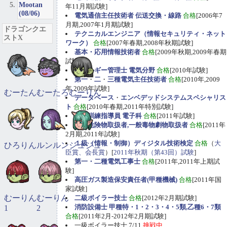
Mootan
年11月期試験]
(08/06)
電気通信主任技術者 伝送交換・線路
合格
[2006年7
月期,2007年1月期試験]
ドラゴンクエ
テクニカルエンジニア（情報セキュリティ・ネット
ストX
ワーク）
合格
[2007年春期,2008年秋期試験]
基本・応用情報技術者
合格
[2009年秋期,2009年春期
試験]
エネルギー管理士 電気分野
合格
[2010年試験]
第一
・
二
・
三種電気主任技術者
合格
[2010年,2009
年,2009年試験]
むーたん
むーたろ
むーりん
データベース
・
エンベデッドシステムスペシャリス
ト
合格
[2010年春期,2011年特別試験]
職業訓練指導員 電子科
合格
[2011年試験]
甲種危険物取扱者,一般毒物劇物取扱者
合格
[2011年
2月期,2011年試験]
１級（情報・制御）ディジタル技術検定
合格
（
大
ひろりん
ルンルン
ジュジュ
臣賞、会長賞
）[
2011年秋期（第43回）試験
]
第一・二種電気工事士
合格
[2011年,2011年上期試
験]
高圧ガス製造保安責任者(甲種機械)
合格
[2011年国
家試験]
むーりん
むーりん
二級ボイラー技士
合格
[2012年2月期試験]
消防設備士 甲種特・1・2・3・4・5類,乙種6・7類
1
2
合格
[2011年2月-2012年2月期試験]
一級ボイラー技士 7/11
挑戦中