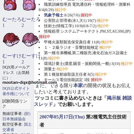
職業訓練指導員 電気通信科・情報処理科・測量科
8/4(6/29)
検討中
気象予報士
8/26(7/6)
挑戦中
むーたろ
むーたろ
公害防止管理者(水1,大1) 10(7)
検討中
1
2
技術士(情報工学) 10/8(6/8-7/2)
検討中
情報処理 システムアーキテクト,PM,ST,AU,SM,(IP)
挑戦中
甲種火薬類製造保安責任者 11(8)
検討中
１・２級ラジオ・音響技能検定
検討中
第一種冷凍機械,第二種販売,液化石油ガス設備士
むーすけ
むーすけ
11(8)
検討中
1
2
環境計量士(濃度,騒音・振動関係,一般) 3(10)
検討中
DQX用メールア
測量士
検討中
ドレス（お気軽
第１種放射線取扱主任者 8(5)
検討中
に）:
モールス電信技能認定 3段
挑戦中
また、できる限り
本家
の開発の状況もお伝え
DQX公式サイト
したいと考えております。
著作権について
ツッコミに書き込めないときは「
掲示板 雑談
試験関係リン
スレッド
」でお願いします。
ク
無線従事者:
(財)
2007年05月17日(Thu)
第2種電気主任技術
日本無線協会
航空従事者:
国土
者
交通省