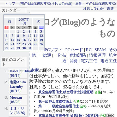
トップ
«前の日記(2007年05月16日(Wed))
最新
次の日記(2007年05
月18日(Fri))»
編集
カレンダー
ブログ(Blog)のような
2007年
前
次
5月
日
月
火
水
木
金
土
もの
1
2
3
4
5
6
7
8
9
10
11
12
13
14
15
16
17
18
19
20
21
22
23
24
25
26
27
28
29
30
31
GBA
|
PCソフト
|
PCハード
|
RC
|
SPAM
|
その
他
|
一総通
|
一陸技
|
危物消防
|
情報処理
|
航空
最近のコメン
通
|
開発
|
電気主任
|
電通主任
ト
本家
の開発が進んでいませんが、その理由に
DawChurbhab
(06/14)
は仕事が忙しい、他の趣味も忙しい、国家試
験受験の勉強のため忙しいなどがあります。
削除Anita
Lazenby
挑戦する（した）資格は次の通りです。
(01/12)
航空無線通信士
,
航空通信士技能証明
合格
[2005年8
月期,2010年7月期試験]
Mootan
第一級陸上無線技術士
合格
[2006年1月期試験]
(08/26)
第一・二級総合無線通信士
合格
[2006年9月期試
ミミ・リ
験,2006年10月全科目免除]
ン (08/26)
電気通信工事担任者 AI第1種・DD第1種
合格
[2006