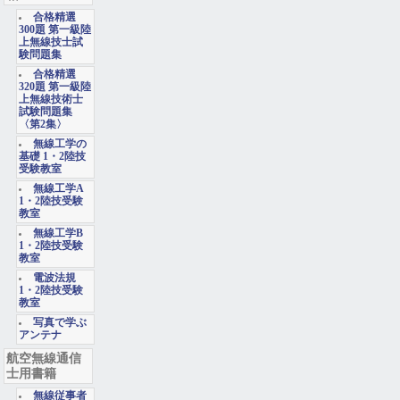
合格精選
300題 第一級陸
上無線技士試
験問題集
合格精選
320題 第一級陸
上無線技術士
試験問題集
〈第2集〉
無線工学の
基礎 1・2陸技
受験教室
無線工学A
1・2陸技受験
教室
無線工学B
1・2陸技受験
教室
電波法規
1・2陸技受験
教室
写真で学ぶ
アンテナ
航空無線通信
士用書籍
無線従事者