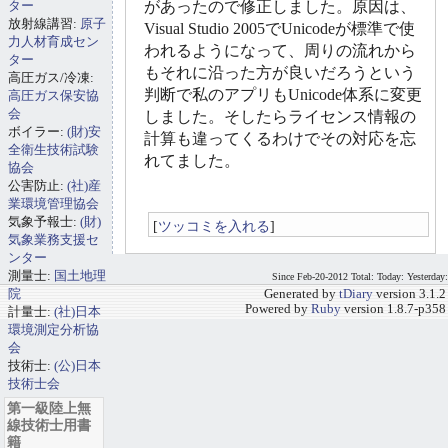
ター
があったので修正しました。原因は、
放射線講習:
原子
Visual Studio 2005でUnicodeが標準で使
力人材育成セン
われるようになって、周りの流れから
ター
もそれに沿った方が良いだろうという
高圧ガス/冷凍:
判断で私のアプリもUnicode体系に変更
高圧ガス保安協
会
しました。そしたらライセンス情報の
ボイラー:
(財)安
計算も違ってくるわけでその対応を忘
全衛生技術試験
れてました。
協会
公害防止:
(社)産
業環境管理協会
気象予報士:
(財)
[
ツッコミを入れる
]
気象業務支援セ
ンター
測量士:
国土地理
Since Feb-20-2012 Total: Today: Yesterday:
院
Generated by
tDiary
version 3.1.2
Powered by
Ruby
version 1.8.7-p358
計量士:
(社)日本
環境測定分析協
会
技術士:
(公)日本
技術士会
第一級陸上無
線技術士用書
籍