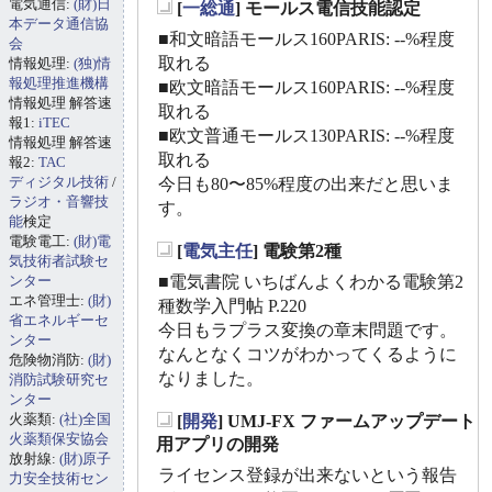
電気通信:
(財)日
[
一総通
] モールス電信技能認定
_
本データ通信協
■和文暗語モールス160PARIS: --%程度
会
取れる
情報処理:
(独)情
報処理推進機構
■欧文暗語モールス160PARIS: --%程度
情報処理 解答速
取れる
報1:
iTEC
■欧文普通モールス130PARIS: --%程度
情報処理 解答速
取れる
報2:
TAC
ディジタル技術
/
今日も80〜85%程度の出来だと思いま
ラジオ・音響技
す。
能
検定
電験電工:
(財)電
[
電気主任
] 電験第2種
気技術者試験セ
_
ンター
■電気書院 いちばんよくわかる電験第2
エネ管理士:
(財)
種数学入門帖 P.220
省エネルギーセ
今日もラプラス変換の章末問題です。
ンター
なんとなくコツがわかってくるように
危険物消防:
(財)
なりました。
消防試験研究セ
ンター
火薬類:
(社)全国
[
開発
] UMJ-FX ファームアップデート
_
火薬類保安協会
用アプリの開発
放射線:
(財)原子
ライセンス登録が出来ないという報告
力安全技術セン