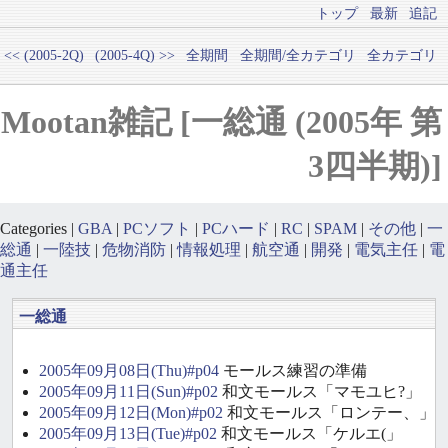
トップ
最新
追記
<< (2005-2Q)
(2005-4Q) >>
全期間
全期間/全カテゴリ
全カテゴリ
Mootan雑記 [一総通 (2005年 第
3四半期)]
Categories |
GBA
|
PCソフト
|
PCハード
|
RC
|
SPAM
|
その他
|
一
総通
|
一陸技
|
危物消防
|
情報処理
|
航空通
|
開発
|
電気主任
|
電
通主任
一総通
2005年09月08日(Thu)#p04
モールス練習の準備
2005年09月11日(Sun)#p02
和文モールス「マモユヒ?」
2005年09月12日(Mon)#p02
和文モールス「ロンテー、」
2005年09月13日(Tue)#p02
和文モールス「ケルエ(」