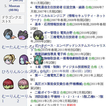
ン (08/26)
年11月期試験]
Mootan
電気通信主任技術者 伝送交換・線路
合格
[2006年7
(08/06)
月期,2007年1月期試験]
テクニカルエンジニア（情報セキュリティ・ネット
ドラゴンクエ
ワーク）
合格
[2007年春期,2008年秋期試験]
ストX
基本・応用情報技術者
合格
[2009年秋期,2009年春期
試験]
エネルギー管理士 電気分野
合格
[2010年試験]
第一
・
二
・
三種電気主任技術者
合格
[2010年,2009
年,2009年試験]
データベース
・
エンベデッドシステムスペシャリス
むーたん
むーたろ
むーりん
ト
合格
[2010年春期,2011年特別試験]
職業訓練指導員 電子科
合格
[2011年試験]
甲種危険物取扱者,一般毒物劇物取扱者
合格
[2011年
2月期,2011年試験]
１級（情報・制御）ディジタル技術検定
合格
（
大
臣賞、会長賞
）[
2011年秋期（第43回）試験
]
ひろりん
ルンルン
ジュジュ
第一・二種電気工事士
合格
[2011年,2011年上期試
験]
高圧ガス製造保安責任者(甲種機械)
合格
[2011年国
家試験]
二級ボイラー技士
合格
[2012年2月期試験]
むーりん
むーりん
消防設備士 甲種特・1・2・3・4・5類,乙種6・7類
1
2
合格
[2011年2月-2012年2月期試験]
一級ボイラー技士 7/11
挑戦中