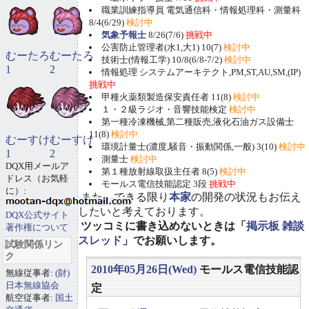
職業訓練指導員 電気通信科・情報処理科・測量科
8/4(6/29)
検討中
気象予報士
8/26(7/6)
挑戦中
公害防止管理者(水1,大1) 10(7)
検討中
むーたろ
むーたろ
技術士(情報工学) 10/8(6/8-7/2)
検討中
1
2
情報処理 システムアーキテクト,PM,ST,AU,SM,(IP)
挑戦中
甲種火薬類製造保安責任者 11(8)
検討中
１・２級ラジオ・音響技能検定
検討中
第一種冷凍機械,第二種販売,液化石油ガス設備士
11(8)
検討中
むーすけ
むーすけ
環境計量士(濃度,騒音・振動関係,一般) 3(10)
検討中
1
2
測量士
検討中
DQX用メールア
第１種放射線取扱主任者 8(5)
検討中
ドレス（お気軽
モールス電信技能認定 3段
挑戦中
に）:
また、できる限り
本家
の開発の状況もお伝え
したいと考えております。
DQX公式サイト
ツッコミに書き込めないときは「
掲示板 雑談
著作権について
スレッド
」でお願いします。
試験関係リン
ク
2010年05月26日(Wed)
モールス電信技能認
無線従事者:
(財)
日本無線協会
定
航空従事者:
国土