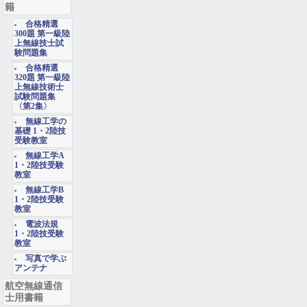
籍
合格精選
300題 第一級陸
上無線技士試
験問題集
合格精選
320題 第一級陸
上無線技術士
試験問題集
〈第2集〉
無線工学の
基礎 1・2陸技
受験教室
無線工学A
1・2陸技受験
教室
無線工学B
1・2陸技受験
教室
電波法規
1・2陸技受験
教室
写真で学ぶ
アンテナ
航空無線通信
士用書籍