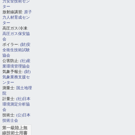
力安全技術セン
ター
放射線講習:
原子
力人材育成セン
ター
高圧ガス/冷凍:
高圧ガス保安協
会
ボイラー:
(財)安
全衛生技術試験
協会
公害防止:
(社)産
業環境管理協会
気象予報士:
(財)
気象業務支援セ
ンター
測量士:
国土地理
院
計量士:
(社)日本
環境測定分析協
会
技術士:
(公)日本
技術士会
第一級陸上無
線技術士用書