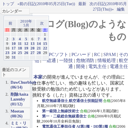
トップ
«前の日記(2010年05月25日(Tue))
最新
次の日記(2010年05月
27日(Thu))»
編集
カレンダー
ブログ(Blog)のような
2010年
前
次
5月
日
月
火
水
木
金
土
もの
1
2
3
4
5
6
7
8
9
10
11
12
13
14
15
16
17
18
19
20
21
22
23
24
25
26
27
28
29
GBA
|
PCソフト
|
PCハード
|
RC
|
SPAM
|
その
30
31
他
|
一総通
|
一陸技
|
危物消防
|
情報処理
|
航空
通
|
開発
|
電気主任
|
電通主任
最近のコメン
ト
本家
の開発が進んでいませんが、その理由に
DawChurbhab
は仕事が忙しい、他の趣味も忙しい、国家試
(06/14)
験受験の勉強のため忙しいなどがあります。
削除Anita
挑戦する（した）資格は次の通りです。
Lazenby
航空無線通信士
,
航空通信士技能証明
合格
[2005年8
(01/12)
月期,2010年7月期試験]
Mootan
第一級陸上無線技術士
合格
[2006年1月期試験]
(08/26)
第一・二級総合無線通信士
合格
[2006年9月期試
験,2006年10月全科目免除]
ミミ・リ
電気通信工事担任者 AI第1種・DD第1種
合格
[2006