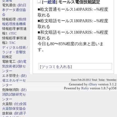
交通省
[
一総通
] モールス電信技能認定
電気通信:
(財)日
_
■欧文普通モールス140PARIS: --%程度
本データ通信協
会
取れる
情報処理:
(独)情
■欧文暗語モールス180PARIS: --%程度
報処理推進機構
取れる
情報処理 解答速
■和文暗語モールス180PARIS: --%程度
報1:
iTEC
取れる
情報処理 解答速
報2:
TAC
今日も80〜85%程度の出来と思いま
ディジタル技術
/
す。
ラジオ・音響技
能
検定
電験電工:
(財)電
気技術者試験セ
[
ツッコミを入れる
]
ンター
エネ管理士:
(財)
省エネルギーセ
Since Feb-20-2012 Total: Today: Yesterday:
Generated by
tDiary
version 3.1.2
ンター
Powered by
Ruby
version 1.8.7-p358
危険物消防:
(財)
消防試験研究セ
ンター
火薬類:
(社)全国
火薬類保安協会
放射線:
(財)原子