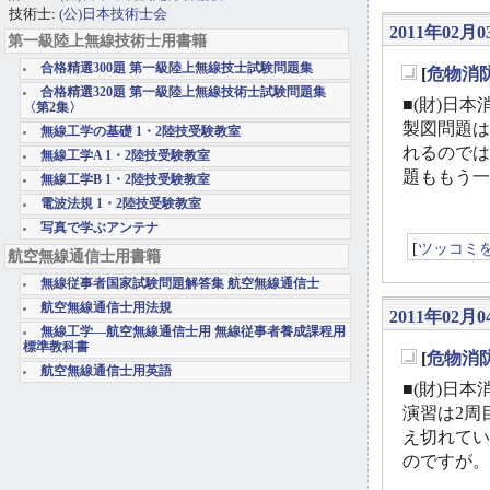
技術士:
(公)日本技術士会
2011年02月0
第一級陸上無線技術士用書籍
合格精選300題 第一級陸上無線技士試験問題集
[
危物消
_
合格精選320題 第一級陸上無線技術士試験問題集
■(財)日本
〈第2集〉
製図問題は
無線工学の基礎 1・2陸技受験教室
れるのでは
無線工学A 1・2陸技受験教室
題ももう一
無線工学B 1・2陸技受験教室
電波法規 1・2陸技受験教室
写真で学ぶアンテナ
[
ツッコミ
航空無線通信士用書籍
無線従事者国家試験問題解答集 航空無線通信士
航空無線通信士用法規
2011年02月04
無線工学―航空無線通信士用 無線従事者養成課程用
標準教科書
[
危物消
_
航空無線通信士用英語
■(財)日
演習は2周
え切れてい
のですが。