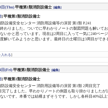
3日(Thu)
甲種第1類消防設備士
[編集]
防
] 甲種第1類消防設備士
消防設備安全センター 消防用設備等の演習 第1類 P.241
終わりました。ついでに早わかりノートの製図問題も解いてお
ないかと思っています。現在は2周目に入って一気に240ペー
度解いてみようかと思います。最終日の土曜日は3周目ができ
を入れる
]
日(Fri)
甲種第1類消防設備士
[編集]
防
] 甲種第1類消防設備士
本消防設備安全センター 消防用設備等の演習 第1類 2周目完了
目完了しました。早わかりノートの例題も取り掛かりましたが
ないです。本番では結構まずそうです。しかし各科目40%以上