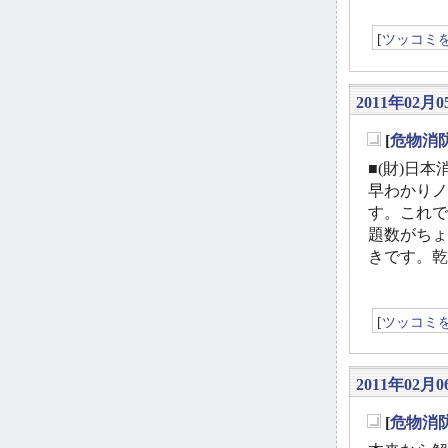
[
ツッコミ
2011年02月05
[
危物消
_
■(財)日
早わかりノ
す。これで
題数がちょ
きです。乾
[
ツッコミ
2011年02月0
[
危物消
_