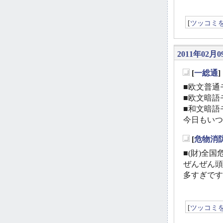
[
ツッコミ
2011年02月0
[
一総通
_
■欧文普通モ
■欧文暗語モ
■和文暗語モ
今日もいつ
[
危物消
_
■(財)全国
ぜんぜん頭
多すぎです
[
ツッコミ