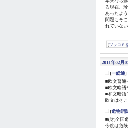
本来なら解
る現在、珍
あったよう
問題もそこ
れていない
[
ツッコミ
2011年02月0
[
一総通
_
■欧文普通モ
■欧文暗語モ
■和文暗語モ
欧文はそこ
[
危物消
_
■(財)全国
今度は危険