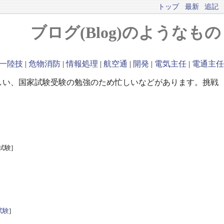
トップ
最新
追記
ブログ(Blog)のようなもの
一陸技
|
危物消防
|
情報処理
|
航空通
|
開発
|
電気主任
|
電通主任
しい、国家試験受験の勉強のため忙しいなどがあります。挑戦
試験]
試験
]