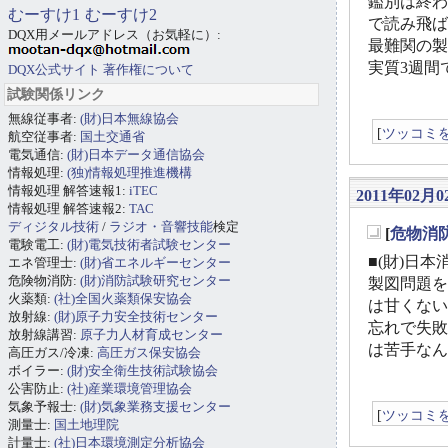
鑑別は終わ
むーすけ1
むーすけ2
で読み飛ば
DQX用メールアドレス（お気軽に）:
最難関の製
実質3週間
DQX公式サイト
著作権について
試験関係リンク
無線従事者:
(財)日本無線協会
[
ツッコミ
航空従事者:
国土交通省
電気通信:
(財)日本データ通信協会
情報処理:
(独)情報処理推進機構
情報処理 解答速報1:
iTEC
2011年02月0
情報処理 解答速報2:
TAC
ディジタル技術
/
ラジオ・音響技能
検定
[
危物消
電験電工:
(財)電気技術者試験センター
_
■(財)日本
エネ管理士:
(財)省エネルギーセンター
危険物消防:
(財)消防試験研究センター
製図問題を
火薬類:
(社)全国火薬類保安協会
は甘くない
放射線:
(財)原子力安全技術センター
忘れで失敗
放射線講習:
原子力人材育成センター
は苦手なん
高圧ガス/冷凍:
高圧ガス保安協会
ボイラー:
(財)安全衛生技術試験協会
公害防止:
(社)産業環境管理協会
気象予報士:
(財)気象業務支援センター
[
ツッコミ
測量士:
国土地理院
計量士:
(社)日本環境測定分析協会