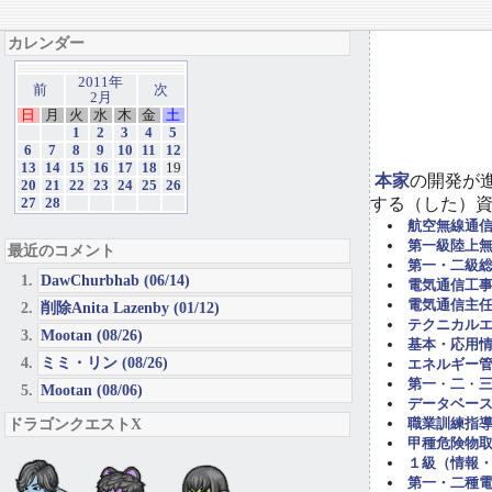
カレンダー
2011年
前
次
2月
日
月
火
水
木
金
土
1
2
3
4
5
6
7
8
9
10
11
12
13
14
15
16
17
18
19
本家
の開発が
20
21
22
23
24
25
26
する（した）
27
28
航空無線通
第一級陸上
最近のコメント
第一・二級
DawChurbhab (06/14)
電気通信工事担
電気通信主任
削除Anita Lazenby (01/12)
テクニカル
Mootan (08/26)
基本・応用
ミミ・リン (08/26)
エネルギー管
第一
・
二
・
Mootan (08/06)
データベー
ドラゴンクエストX
職業訓練指導
甲種危険物取
１級（情報
第一・二種