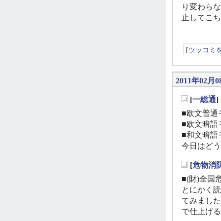
り変わらな
止してこち
[
ツッコミ
2011年02月0
[
一総通
_
■欧文普通モ
■欧文暗語モ
■和文暗語モ
今日はどう
[
危物消
_
■(財)全国
とにかく読
てみました
で仕上げる