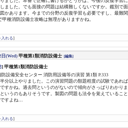
りました。本番で正確に書けるかどうかは、今後の反復学習に
しました。でも面接の問題は結構難しくないですか。鑑別で面
図かあります。今までの分野の反復学習も必要ですし、最難関
で甲種消防設備士攻略は無理がありますかね。
を入れる
]
2日(Wed)
甲種第1類消防設備士
[編集]
防
] 甲種第1類消防設備士
消防設備安全センター 消防用設備等の演習 第1類 P.333
半分以上やりました。この演習問題の類題程度の試験であれば
ですかね。過去問というのがないので傾向がさっぱりわかりま
というのもありそうです。製図の問題も法令を覚えていること
ですよね…
を入れる
]