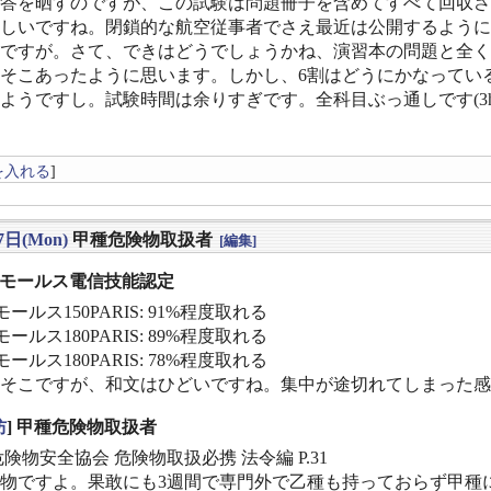
答を晒すのですが、この試験は問題冊子を含めてすべて回収さ
しいですね。閉鎖的な航空従事者でさえ最近は公開するように
ですが。さて、できはどうでしょうかね、演習本の問題と全く
そこあったように思います。しかし、6割はどうにかなってい
ようですし。試験時間は余りすぎです。全科目ぶっ通しです(3
を入れる
]
7日(Mon)
甲種危険物取扱者
[編集]
] モールス電信技能認定
ールス150PARIS: 91%程度取れる
ールス180PARIS: 89%程度取れる
ールス180PARIS: 78%程度取れる
そこですが、和文はひどいですね。集中が途切れてしまった感
防
] 甲種危険物取扱者
危険物安全協会 危険物取扱必携 法令編 P.31
物ですよ。果敢にも3週間で専門外で乙種も持っておらず甲種