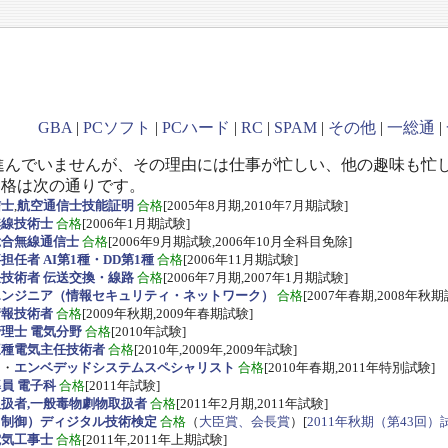
GBA
|
PCソフト
|
PCハード
|
RC
|
SPAM
|
その他
|
一総通
|
進んでいませんが、その理由には仕事が忙しい、他の趣味も忙
資格は次の通りです。
信士
,
航空通信士技能証明
合格
[2005年8月期,2010年7月期試験]
無線技術士
合格
[2006年1月期試験]
総合無線通信士
合格
[2006年9月期試験,2006年10月全科目免除]
任者 AI第1種・DD第1種
合格
[2006年11月期試験]
技術者 伝送交換・線路
合格
[2006年7月期,2007年1月期試験]
エンジニア（情報セキュリティ・ネットワーク）
合格
[2007年春期,2008年秋期
情報技術者
合格
[2009年秋期,2009年春期試験]
理士 電気分野
合格
[2010年試験]
三種電気主任技術者
合格
[2010年,2009年,2009年試験]
ス
・
エンベデッドシステムスペシャリスト
合格
[2010年春期,2011年特別試験]
員 電子科
合格
[2011年試験]
扱者,一般毒物劇物取扱者
合格
[2011年2月期,2011年試験]
・制御）ディジタル技術検定
合格
（
大臣賞、会長賞
）[
2011年秋期（第43回）
電気工事士
合格
[2011年,2011年上期試験]