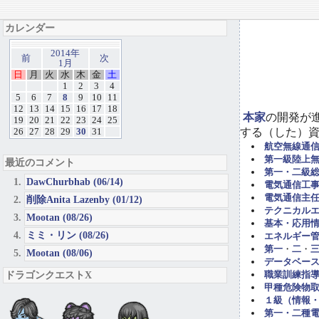
カレンダー
2014年
前
次
1月
日
月
火
水
木
金
土
1
2
3
4
5
6
7
8
9
10
11
12
13
14
15
16
17
18
本家
の開発が
19
20
21
22
23
24
25
する（した）
26
27
28
29
30
31
航空無線通
第一級陸上
最近のコメント
第一・二級
DawChurbhab (06/14)
電気通信工事担
電気通信主任
削除Anita Lazenby (01/12)
テクニカル
Mootan (08/26)
基本・応用
ミミ・リン (08/26)
エネルギー管
第一
・
二
・
Mootan (08/06)
データベー
ドラゴンクエストX
職業訓練指導
甲種危険物取
１級（情報
第一・二種