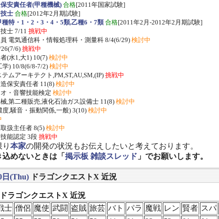
保安責任者(甲種機械)
合格
[2011年国家試験]
ー技士
合格
[2012年2月期試験]
種特・1・2・3・4・5類,乙種6・7類
合格
[2011年2月-2012年2月期試験]
士 7/11
挑戦中
 電気通信科・情報処理科・測量科 8/4(6/29)
検討中
/26(7/6)
挑戦中
水1,大1) 10(7)
検討中
 10/8(6/8-7/2)
検討中
ムアーキテクト,PM,ST,AU,SM,(IP)
挑戦中
保安責任者 11(8)
検討中
ジオ・音響技能検定
検討中
,第二種販売,液化石油ガス設備士 11(8)
検討中
度,騒音・振動関係,一般) 3(10)
検討中
中
扱主任者 8(5)
検討中
技能認定 3段
挑戦中
限り
本家
の開発の状況もお伝えしたいと考えております。
き込めないときは「
掲示板 雑談スレッド
」でお願いします。
0日(Thu)
ドラゴンクエストX 近況
] ドラゴンクエストX 近況
戦士
僧侶
魔使
武闘
盗賊
旅芸
バト
パラ
魔戦
レン
賢者
スパ