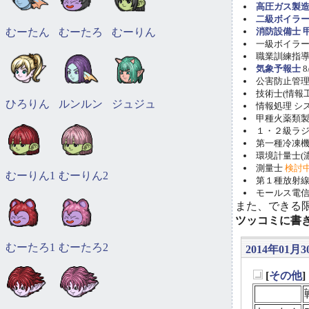
高圧ガス製造
二級ボイラ
むーたん
むーたろ
むーりん
消防設備士 甲
一級ボイラー技
職業訓練指導員
気象予報士
8
公害防止管理者(
技術士(情報工学)
ひろりん
ルンルン
ジュジュ
情報処理 システ
甲種火薬類製造
１・２級ラ
第一種冷凍機械
環境計量士(濃
測量士
検討
むーりん1
むーりん2
第１種放射線取
モールス電信
また、できる
ツッコミに書
むーたろ1
むーたろ2
2014年01月3
[
その他
_