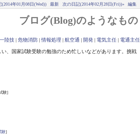
2014年01月08日(Wed))
最新
次の日記(2014年02月28日(Fri))»
編集
ブログ(Blog)のようなもの
一陸技
|
危物消防
|
情報処理
|
航空通
|
開発
|
電気主任
|
電通主任
しい、国家試験受験の勉強のため忙しいなどがあります。挑戦
試験]
試験
]