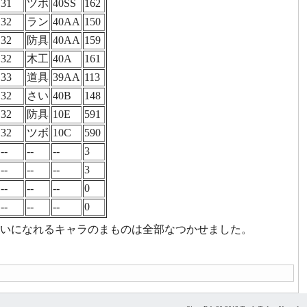
31
ツボ
40SS
162
32
ラン
40AA
150
32
防具
40AA
159
32
木工
40A
161
33
道具
39AA
113
32
さい
40B
148
32
防具
10E
591
32
ツボ
10C
590
--
--
--
3
--
--
--
3
--
--
--
0
--
--
--
0
かいになれるキャラのまものは全部なつかせました。