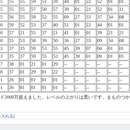
55
55
55
59
51
59
44
01
22
52
01
01
55
55
55
57
50
57
39
01
21
52
01
11
55
56
55
59
52
55
09
27
33
37
34
08
50
59
52
53
37
40
51
01
22
44
01
01
50
57
21
55
37
21
41
01
01
39
21
21
50
55
53
58
39
50
36
27
33
09
34
08
63
37
35
59
53
55
45
39
07
04
01
01
63
35
37
59
55
53
45
39
01
09
01
01
37
38
01
21
01
29
--
--
--
--
--
--
38
37
01
29
01
22
--
--
--
--
--
--
01
26
01
01
01
01
--
--
--
--
--
--
01
26
01
01
01
01
--
--
--
--
--
--
ド2000万超えました。レベルの上がりは悪いです。まものつ
を入れる
]