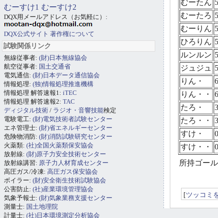
むーたん
むーすけ1
むーすけ2
むーたろ
DQX用メールアドレス（お気軽に）:
むーりん
DQX公式サイト
著作権について
ひろりん
試験関係リンク
ルンルン
無線従事者:
(財)日本無線協会
航空従事者:
国土交通省
ジュジュ
電気通信:
(財)日本データ通信協会
りん・
情報処理:
(独)情報処理推進機構
情報処理 解答速報1:
iTEC
りん・・
情報処理 解答速報2:
TAC
たろ・
ディジタル技術
/
ラジオ・音響技能
検定
電験電工:
(財)電気技術者試験センター
たろ・・
エネ管理士:
(財)省エネルギーセンター
すけ・
危険物消防:
(財)消防試験研究センター
火薬類:
(社)全国火薬類保安協会
すけ・・
放射線:
(財)原子力安全技術センター
所持ゴール
放射線講習:
原子力人材育成センター
高圧ガス/冷凍:
高圧ガス保安協会
ボイラー:
(財)安全衛生技術試験協会
公害防止:
(社)産業環境管理協会
[
ツッコミ
気象予報士:
(財)気象業務支援センター
測量士:
国土地理院
計量士:
(社)日本環境測定分析協会