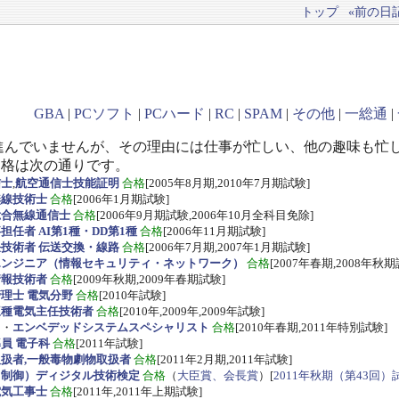
トップ
«前の日記(
GBA
|
PCソフト
|
PCハード
|
RC
|
SPAM
|
その他
|
一総通
|
進んでいませんが、その理由には仕事が忙しい、他の趣味も忙
資格は次の通りです。
信士
,
航空通信士技能証明
合格
[2005年8月期,2010年7月期試験]
無線技術士
合格
[2006年1月期試験]
総合無線通信士
合格
[2006年9月期試験,2006年10月全科目免除]
任者 AI第1種・DD第1種
合格
[2006年11月期試験]
技術者 伝送交換・線路
合格
[2006年7月期,2007年1月期試験]
エンジニア（情報セキュリティ・ネットワーク）
合格
[2007年春期,2008年秋期
情報技術者
合格
[2009年秋期,2009年春期試験]
理士 電気分野
合格
[2010年試験]
三種電気主任技術者
合格
[2010年,2009年,2009年試験]
ス
・
エンベデッドシステムスペシャリスト
合格
[2010年春期,2011年特別試験]
員 電子科
合格
[2011年試験]
扱者,一般毒物劇物取扱者
合格
[2011年2月期,2011年試験]
・制御）ディジタル技術検定
合格
（
大臣賞、会長賞
）[
2011年秋期（第43回）
電気工事士
合格
[2011年,2011年上期試験]