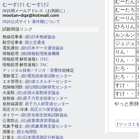
むーたん
むーすけ1
むーすけ2
むーたろ
DQX用メールアドレス（お気軽に）:
むーりん
DQX公式サイト
著作権について
ひろりん
試験関係リンク
ルンルン
無線従事者:
(財)日本無線協会
航空従事者:
国土交通省
ジュジュ
電気通信:
(財)日本データ通信協会
りん・
情報処理:
(独)情報処理推進機構
情報処理 解答速報1:
iTEC
りん・・
情報処理 解答速報2:
TAC
たろ・
ディジタル技術
/
ラジオ・音響技能
検定
電験電工:
(財)電気技術者試験センター
たろ・・
エネ管理士:
(財)省エネルギーセンター
すけ・
危険物消防:
(財)消防試験研究センター
火薬類:
(社)全国火薬類保安協会
すけ・・
放射線:
(財)原子力安全技術センター
やっと所持
放射線講習:
原子力人材育成センター
高圧ガス/冷凍:
高圧ガス保安協会
ボイラー:
(財)安全衛生技術試験協会
公害防止:
(社)産業環境管理協会
[
ツッコミ
気象予報士:
(財)気象業務支援センター
測量士:
国土地理院
計量士:
(社)日本環境測定分析協会