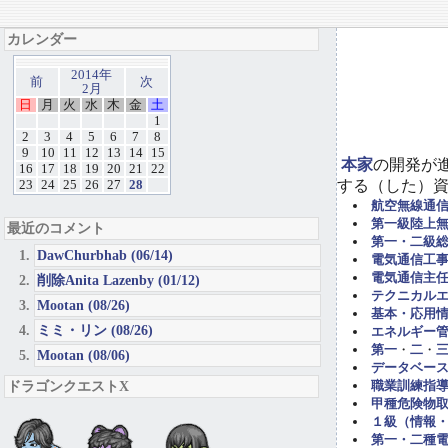
カレンダー
2014年
前
次
2月
日
月
火
水
木
金
土
1
2
3
4
5
6
7
8
9
10
11
12
13
14
15
本家
の開発が
16
17
18
19
20
21
22
する（した）
23
24
25
26
27
28
航空無線通
第一級陸上
最近のコメント
第一・二級
DawChurbhab (06/14)
電気通信工事担
電気通信主任
削除Anita Lazenby (01/12)
テクニカル
Mootan (08/26)
基本・応用
ミミ・リン (08/26)
エネルギー管
第一
・
二
・
Mootan (08/06)
データベー
ドラゴンクエストX
職業訓練指導
甲種危険物取
１級（情報
第一・二種