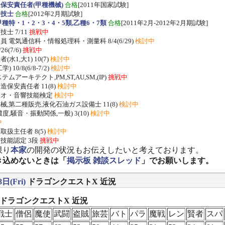
保安責任者(甲種機械)
合格
[2011年国家試験]
ー技士
合格
[2012年2月期試験]
種特・1・2・3・4・5類,乙種6・7類
合格
[2011年2月-2012年2月期試験]
士 7/11
挑戦中
 電気通信科・情報処理科・測量科 8/4(6/29)
検討中
/26(7/6)
挑戦中
水1,大1) 10(7)
検討中
 10/8(6/8-7/2)
検討中
ムアーキテクト,PM,ST,AU,SM,(IP)
挑戦中
保安責任者 11(8)
検討中
ジオ・音響技能検定
検討中
,第二種販売,液化石油ガス設備士 11(8)
検討中
度,騒音・振動関係,一般) 3(10)
検討中
中
扱主任者 8(5)
検討中
技能認定 3段
挑戦中
限り
本家
の開発の状況もお伝えしたいと考えております。
き込めないときは「
掲示板 雑談スレッド
」でお願いします。
日(Fri)
ドラゴンクエストX 近況
] ドラゴンクエストX 近況
戦士
僧侶
魔使
武闘
盗賊
旅芸
バト
パラ
魔戦
レン
賢者
スパ