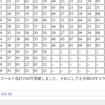
55
55
57
63
52
59
44
35
31
52
34
01
55
55
55
58
50
59
45
01
21
54
22
11
55
56
55
59
53
55
09
27
33
39
34
08
50
59
52
53
38
40
51
21
31
44
32
01
50
59
21
55
37
21
44
01
22
45
21
21
50
55
54
58
39
50
38
27
33
09
34
08
64
37
38
60
55
55
46
45
07
04
01
01
64
38
37
59
55
55
46
45
01
09
01
01
37
38
01
21
01
30
--
--
--
--
--
--
38
37
01
29
01
22
--
--
--
--
--
--
38
35
01
22
01
22
--
--
--
--
--
--
38
35
01
22
01
22
--
--
--
--
--
--
ゴールド合計2500万突破しました。それにしても今回のFF
を入れる
]