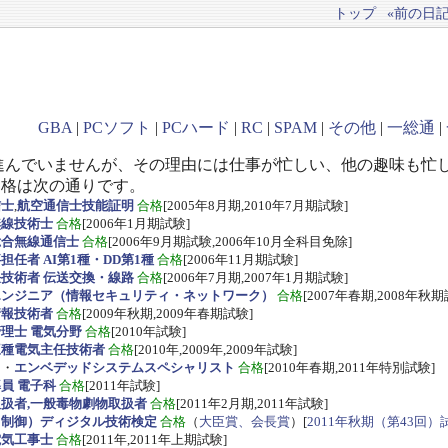
トップ
«前の日記(
GBA
|
PCソフト
|
PCハード
|
RC
|
SPAM
|
その他
|
一総通
|
進んでいませんが、その理由には仕事が忙しい、他の趣味も忙
資格は次の通りです。
信士
,
航空通信士技能証明
合格
[2005年8月期,2010年7月期試験]
無線技術士
合格
[2006年1月期試験]
総合無線通信士
合格
[2006年9月期試験,2006年10月全科目免除]
任者 AI第1種・DD第1種
合格
[2006年11月期試験]
技術者 伝送交換・線路
合格
[2006年7月期,2007年1月期試験]
エンジニア（情報セキュリティ・ネットワーク）
合格
[2007年春期,2008年秋期
情報技術者
合格
[2009年秋期,2009年春期試験]
理士 電気分野
合格
[2010年試験]
三種電気主任技術者
合格
[2010年,2009年,2009年試験]
ス
・
エンベデッドシステムスペシャリスト
合格
[2010年春期,2011年特別試験]
員 電子科
合格
[2011年試験]
扱者,一般毒物劇物取扱者
合格
[2011年2月期,2011年試験]
・制御）ディジタル技術検定
合格
（
大臣賞、会長賞
）[
2011年秋期（第43回）
電気工事士
合格
[2011年,2011年上期試験]