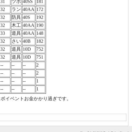
31
ツボ
40SS
181
32
ラン
40AA
172
32
防具
40S
192
32
木工
40AA
190
33
道具
40AA
148
32
さい
40B
182
32
道具
10D
752
32
道具
10D
751
--
--
--
2
--
--
--
2
--
--
--
1
--
--
--
1
コラボイベントお金かかり過ぎです。