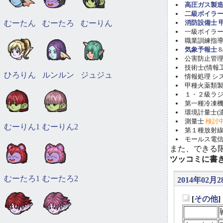
高圧ガス製造
二級ボイラ
むーたん
むーたろ
むーりん
消防設備士 甲
一級ボイラー技
職業訓練指導員
気象予報士
8
公害防止管理者(
技術士(情報工学)
ひろりん
ルンルン
ジュジュ
情報処理 システ
甲種火薬類製造
１・２級ラ
第一種冷凍機械
環境計量士(濃
測量士
検討
むーりん1
むーりん2
第１種放射線取
モールス電信
また、できる
ツッコミに書
むーたろ1
むーたろ2
2014年02月28
[
その他
_