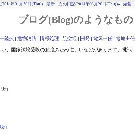
2014年01月30日(Thu))
最新
次の日記(2014年03月20日(Thu))»
編集
ブログ(Blog)のようなもの
一陸技
|
危物消防
|
情報処理
|
航空通
|
開発
|
電気主任
|
電通主任
しい、国家試験受験の勉強のため忙しいなどがあります。挑戦
試験]
試験
]