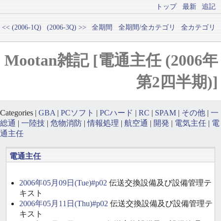
トップ
最新
追記
<< (2006-1Q)
(2006-3Q) >>
全期間
全期間/全カテゴリ
全カテゴリ
Mootan雑記 [電通主任 (2006年
第2四半期)]
Categories |
GBA
|
PCソフト
|
PCハード
|
RC
|
SPAM
|
その他
|
一
総通
|
一陸技
|
危物消防
|
情報処理
|
航空通
|
開発
|
電気主任
|
電
通主任
電通主任
2006年05月09日(Tue)#p02
伝送交換設備及び設備管理テ
キスト
2006年05月11日(Thu)#p02
伝送交換設備及び設備管理テ
キスト