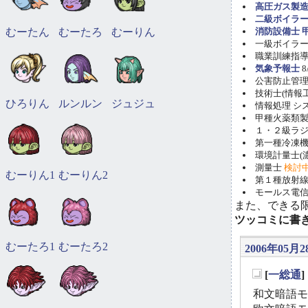
高圧ガス製造
二級ボイラ
むーたん
むーたろ
むーりん
消防設備士 甲
一級ボイラー技
職業訓練指導員
気象予報士
8
公害防止管理者(
技術士(情報工学)
ひろりん
ルンルン
ジュジュ
情報処理 システ
甲種火薬類製造
１・２級ラ
第一種冷凍機械
環境計量士(濃
測量士
検討
むーりん1
むーりん2
第１種放射線取
モールス電信
また、できる
ツッコミに書
むーたろ1
むーたろ2
2006年05月2
[
一総通
_
和文暗語モー