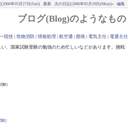
2006年05月27日(Sat))
最新
次の日記(2006年05月29日(Mon))»
編集
ブログ(Blog)のようなもの
一陸技
|
危物消防
|
情報処理
|
航空通
|
開発
|
電気主任
|
電通主任
しい、国家試験受験の勉強のため忙しいなどがあります。挑戦
試験]
試験
]