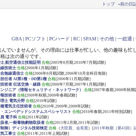
トップ
«前の日記(
GBA
|
PCソフト
|
PCハード
|
RC
|
SPAM
|
その他
|
一総通
|
進んでいませんが、その理由には仕事が忙しい、他の趣味も忙
資格は次の通りです。
信士
,
航空通信士技能証明
合格
[2005年8月期,2010年7月期試験]
無線技術士
合格
[2006年1月期試験]
総合無線通信士
合格
[2006年9月期試験,2006年10月全科目免除]
任者 AI第1種・DD第1種
合格
[2006年11月期試験]
技術者 伝送交換・線路
合格
[2006年7月期,2007年1月期試験]
エンジニア（情報セキュリティ・ネットワーク）
合格
[2007年春期,2008年秋期
情報技術者
合格
[2009年秋期,2009年春期試験]
理士 電気分野
合格
[2010年試験]
三種電気主任技術者
合格
[2010年,2009年,2009年試験]
ス
・
エンベデッドシステムスペシャリスト
合格
[2010年春期,2011年特別試験]
員 電子科
合格
[2011年試験]
扱者,一般毒物劇物取扱者
合格
[2011年2月期,2011年試験]
・制御）ディジタル技術検定
合格
（
大臣賞、会長賞
）[
2011年秋期（第43回）
電気工事士
合格
[2011年,2011年上期試験]