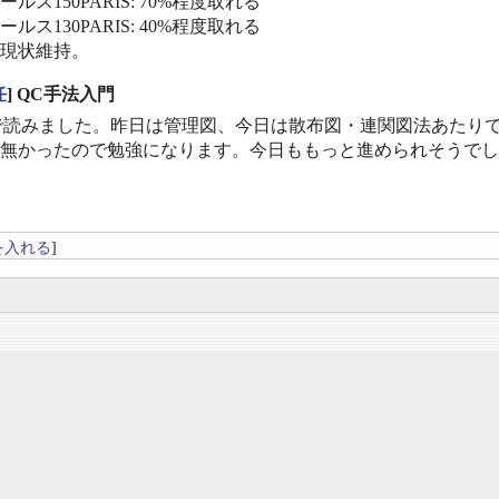
ルス150PARIS: 70%程度取れる
ルス130PARIS: 40%程度取れる
現状維持。
任
] QC手法入門
位まで読みました。昨日は管理図、今日は散布図・連関図法あた
無かったので勉強になります。今日ももっと進められそうでし
を入れる
]