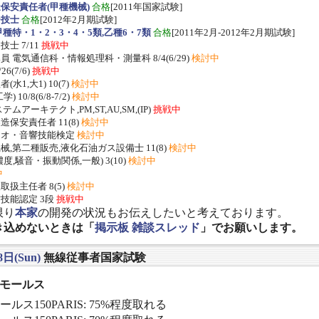
保安責任者(甲種機械)
合格
[2011年国家試験]
ー技士
合格
[2012年2月期試験]
種特・1・2・3・4・5類,乙種6・7類
合格
[2011年2月-2012年2月期試験]
士 7/11
挑戦中
 電気通信科・情報処理科・測量科 8/4(6/29)
検討中
/26(7/6)
挑戦中
水1,大1) 10(7)
検討中
 10/8(6/8-7/2)
検討中
ムアーキテクト,PM,ST,AU,SM,(IP)
挑戦中
保安責任者 11(8)
検討中
ジオ・音響技能検定
検討中
,第二種販売,液化石油ガス設備士 11(8)
検討中
度,騒音・振動関係,一般) 3(10)
検討中
中
扱主任者 8(5)
検討中
技能認定 3段
挑戦中
限り
本家
の開発の状況もお伝えしたいと考えております。
き込めないときは「
掲示板 雑談スレッド
」でお願いします。
8日(Sun)
無線従事者国家試験
] モールス
ルス150PARIS: 75%程度取れる