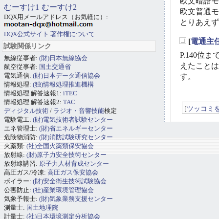
欧文暗語モー
むーすけ1
むーすけ2
欧文普通モー
DQX用メールアドレス（お気軽に）:
とりあえず
DQX公式サイト
著作権について
[
電通主
試験関係リンク
_
P.140
無線従事者:
(財)日本無線協会
えたことは
航空従事者:
国土交通省
電気通信:
(財)日本データ通信協会
す。
情報処理:
(独)情報処理推進機構
情報処理 解答速報1:
iTEC
情報処理 解答速報2:
TAC
[
ツッコミ
ディジタル技術
/
ラジオ・音響技能
検定
電験電工:
(財)電気技術者試験センター
エネ管理士:
(財)省エネルギーセンター
危険物消防:
(財)消防試験研究センター
火薬類:
(社)全国火薬類保安協会
放射線:
(財)原子力安全技術センター
放射線講習:
原子力人材育成センター
高圧ガス/冷凍:
高圧ガス保安協会
ボイラー:
(財)安全衛生技術試験協会
公害防止:
(社)産業環境管理協会
気象予報士:
(財)気象業務支援センター
測量士:
国土地理院
計量士:
(社)日本環境測定分析協会