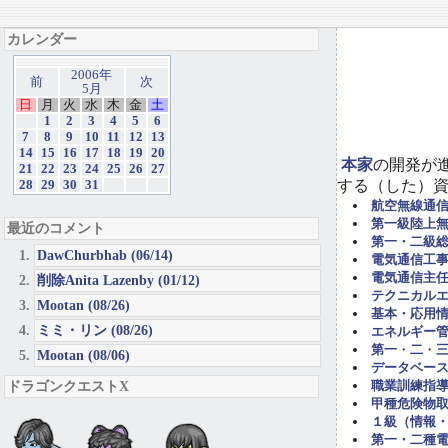
カレンダー
2006年
前
次
5月
日
月
火
水
木
金
土
1
2
3
4
5
6
7
8
9
10
11
12
13
14
15
16
17
18
19
20
本家
の開発が
21
22
23
24
25
26
27
する（した）
28
29
30
31
航空無線通
第一級陸上
最近のコメント
第一・二級
DawChurbhab (06/14)
電気通信工事担
電気通信主任
削除Anita Lazenby (01/12)
テクニカル
Mootan (08/26)
基本・応用
ミミ・リン (08/26)
エネルギー管
第一
・
二
・
Mootan (08/06)
データベー
ドラゴンクエストX
職業訓練指導
甲種危険物取
１級（情報
第一・二種