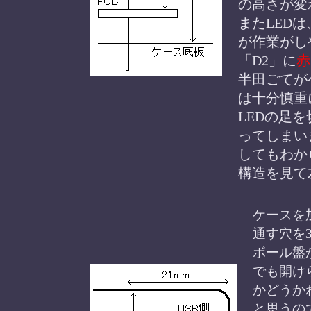
の高さが変
またLED
が作業がし
「D2」に
赤
半田ごてが
は十分慎重
LEDの足
ってしまい
してもわか
構造を見て
ケースを
通す穴を
ボール盤
でも開け
かどうか
と思うの