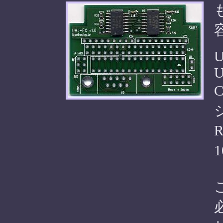
U
U
C
R