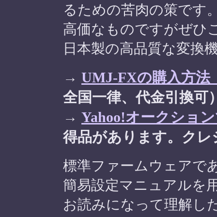
るための苦肉の策です
高価なものですがぜひ
日本製の高品質な変換
→
UMJ-FXの購入方
全国一律、代金引換可
→
Yahoo!オークショ
得品があります。クレ
標準ファームウェアである1P用
簡易設定マニュアルを
お読みになって理解し