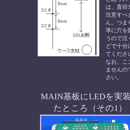
は、直径
注意すべ
ん。つま
準に穴を
うので泣
どで十分
てくださ
なお、こ
ませんの
さい。
MAIN基板にLEDを実
たところ（その1）