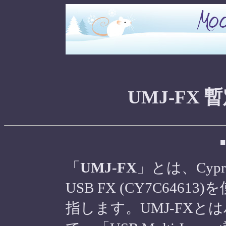
UMJ-FX
「
UMJ-FX
」とは、Cypr
USB FX (CY7C64
指します。UMJ-FX