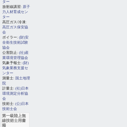
ター
放射線講習:
原子
力人材育成セン
ター
高圧ガス/冷凍:
高圧ガス保安協
会
ボイラー:
(財)安
全衛生技術試験
協会
公害防止:
(社)産
業環境管理協会
気象予報士:
(財)
気象業務支援セ
ンター
測量士:
国土地理
院
計量士:
(社)日本
環境測定分析協
会
技術士:
(公)日本
技術士会
第一級陸上無
線技術士用書
籍