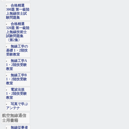
合格精選
300題 第一級陸
上無線技士試
験問題集
合格精選
320題 第一級陸
上無線技術士
試験問題集
〈第2集〉
無線工学の
基礎 1・2陸技
受験教室
無線工学A
1・2陸技受験
教室
無線工学B
1・2陸技受験
教室
電波法規
1・2陸技受験
教室
写真で学ぶ
アンテナ
航空無線通信
士用書籍
無線従事者