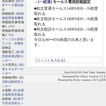
電気通信:
(財)日
[
一総通
] モールス電信技能認定
_
本データ通信協
■欧文普通モールス140PARIS: --%程度
会
取れる
情報処理:
(独)情
報処理推進機構
■欧文暗語モールス180PARIS: --%程度
情報処理 解答速
取れる
報1:
iTEC
■和文暗語モールス180PARIS: --%程度
情報処理 解答速
取れる
報2:
TAC
ディジタル技術
/
今日も80〜85%程度の出来と思いま
ラジオ・音響技
す。
能
検定
電験電工:
(財)電
気技術者試験セ
[
ツッコミを入れる
]
ンター
エネ管理士:
(財)
省エネルギーセ
Since Feb-20-2012 Total: Today: Yesterday:
ンター
Generated by
tDiary
version 3.1.2
危険物消防:
(財)
Powered by
Ruby
version 1.8.7-p358
消防試験研究セ
ンター
火薬類:
(社)全国
火薬類保安協会
放射線:
(財)原子
力安全技術セン