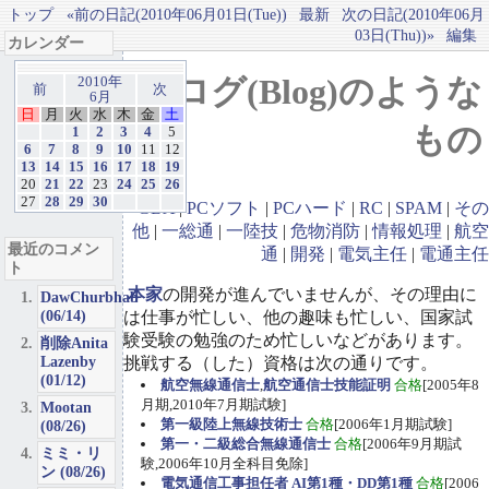
トップ
«前の日記(2010年06月01日(Tue))
最新
次の日記(2010年06月
03日(Thu))»
編集
カレンダー
ブログ(Blog)のような
2010年
前
次
6月
日
月
火
水
木
金
土
もの
1
2
3
4
5
6
7
8
9
10
11
12
13
14
15
16
17
18
19
20
21
22
23
24
25
26
27
28
29
30
GBA
|
PCソフト
|
PCハード
|
RC
|
SPAM
|
その
他
|
一総通
|
一陸技
|
危物消防
|
情報処理
|
航空
最近のコメン
通
|
開発
|
電気主任
|
電通主任
ト
本家
の開発が進んでいませんが、その理由に
DawChurbhab
(06/14)
は仕事が忙しい、他の趣味も忙しい、国家試
験受験の勉強のため忙しいなどがあります。
削除Anita
Lazenby
挑戦する（した）資格は次の通りです。
(01/12)
航空無線通信士
,
航空通信士技能証明
合格
[2005年8
月期,2010年7月期試験]
Mootan
第一級陸上無線技術士
合格
[2006年1月期試験]
(08/26)
第一・二級総合無線通信士
合格
[2006年9月期試
ミミ・リ
験,2006年10月全科目免除]
ン (08/26)
電気通信工事担任者 AI第1種・DD第1種
合格
[2006