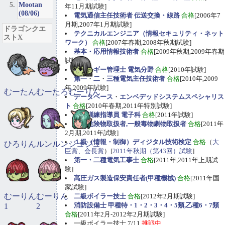
Mootan
年11月期試験]
(08/06)
電気通信主任技術者 伝送交換・線路
合格
[2006年7
月期,2007年1月期試験]
ドラゴンクエ
テクニカルエンジニア（情報セキュリティ・ネット
ストX
ワーク）
合格
[2007年春期,2008年秋期試験]
基本・応用情報技術者
合格
[2009年秋期,2009年春期
試験]
エネルギー管理士 電気分野
合格
[2010年試験]
第一
・
二
・
三種電気主任技術者
合格
[2010年,2009
年,2009年試験]
むーたん
むーたろ
むーりん
データベース
・
エンベデッドシステムスペシャリス
ト
合格
[2010年春期,2011年特別試験]
職業訓練指導員 電子科
合格
[2011年試験]
甲種危険物取扱者,一般毒物劇物取扱者
合格
[2011年
2月期,2011年試験]
１級（情報・制御）ディジタル技術検定
合格
（
大
ひろりん
ルンルン
ジュジュ
臣賞、会長賞
）[
2011年秋期（第43回）試験
]
第一・二種電気工事士
合格
[2011年,2011年上期試
験]
高圧ガス製造保安責任者(甲種機械)
合格
[2011年国
家試験]
むーりん
むーりん
二級ボイラー技士
合格
[2012年2月期試験]
消防設備士 甲種特・1・2・3・4・5類,乙種6・7類
1
2
合格
[2011年2月-2012年2月期試験]
一級ボイラー技士 7/11
挑戦中