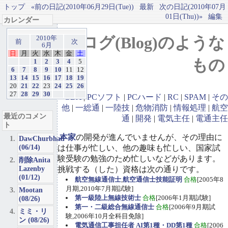
トップ
«前の日記(2010年06月29日(Tue))
最新
次の日記(2010年07月
01日(Thu))»
編集
カレンダー
ブログ(Blog)のような
2010年
前
次
6月
日
月
火
水
木
金
土
もの
1
2
3
4
5
6
7
8
9
10
11
12
13
14
15
16
17
18
19
20
21
22
23
24
25
26
27
28
29
30
GBA
|
PCソフト
|
PCハード
|
RC
|
SPAM
|
その
他
|
一総通
|
一陸技
|
危物消防
|
情報処理
|
航空
最近のコメン
通
|
開発
|
電気主任
|
電通主任
ト
本家
の開発が進んでいませんが、その理由に
DawChurbhab
(06/14)
は仕事が忙しい、他の趣味も忙しい、国家試
験受験の勉強のため忙しいなどがあります。
削除Anita
Lazenby
挑戦する（した）資格は次の通りです。
(01/12)
航空無線通信士
,
航空通信士技能証明
合格
[2005年8
月期,2010年7月期試験]
Mootan
第一級陸上無線技術士
合格
[2006年1月期試験]
(08/26)
第一・二級総合無線通信士
合格
[2006年9月期試
ミミ・リ
験,2006年10月全科目免除]
ン (08/26)
電気通信工事担任者 AI第1種・DD第1種
合格
[2006