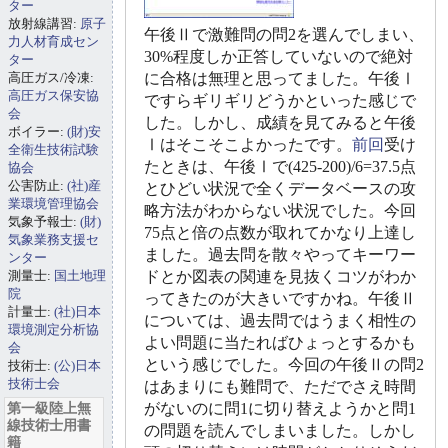
ター
放射線講習:
原子
午後Ⅱで激難問の問2を選んでしまい、
力人材育成セン
30%程度しか正答していないので絶対
ター
高圧ガス/冷凍:
に合格は無理と思ってました。午後Ⅰ
高圧ガス保安協
ですらギリギリどうかといった感じで
会
した。しかし、成績を見てみると午後
ボイラー:
(財)安
Ⅰはそこそこよかったです。
前回
受け
全衛生技術試験
たときは、午後Ⅰで(425-200)/6=37.5点
協会
公害防止:
(社)産
とひどい状況で全くデータベースの攻
業環境管理協会
略方法がわからない状況でした。今回
気象予報士:
(財)
75点と倍の点数が取れてかなり上達し
気象業務支援セ
ました。過去問を散々やってキーワー
ンター
測量士:
国土地理
ドとか図表の関連を見抜くコツがわか
院
ってきたのが大きいですかね。午後Ⅱ
計量士:
(社)日本
については、過去問ではうまく相性の
環境測定分析協
よい問題に当たればひょっとするかも
会
という感じでした。今回の午後Ⅱの問2
技術士:
(公)日本
技術士会
はあまりにも難問で、ただでさえ時間
第一級陸上無
がないのに問1に切り替えようかと問1
線技術士用書
の問題を読んでしまいました。しかし
籍