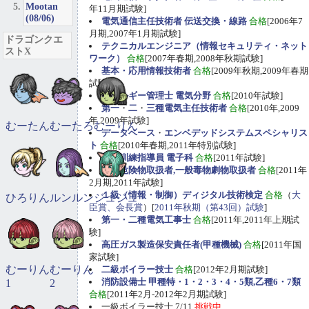
Mootan
年11月期試験]
(08/06)
電気通信主任技術者 伝送交換・線路
合格
[2006年7
月期,2007年1月期試験]
ドラゴンクエ
テクニカルエンジニア（情報セキュリティ・ネット
ストX
ワーク）
合格
[2007年春期,2008年秋期試験]
基本・応用情報技術者
合格
[2009年秋期,2009年春期
試験]
エネルギー管理士 電気分野
合格
[2010年試験]
第一
・
二
・
三種電気主任技術者
合格
[2010年,2009
年,2009年試験]
むーたん
むーたろ
むーりん
データベース
・
エンベデッドシステムスペシャリス
ト
合格
[2010年春期,2011年特別試験]
職業訓練指導員 電子科
合格
[2011年試験]
甲種危険物取扱者,一般毒物劇物取扱者
合格
[2011年
2月期,2011年試験]
１級（情報・制御）ディジタル技術検定
合格
（
大
ひろりん
ルンルン
ジュジュ
臣賞、会長賞
）[
2011年秋期（第43回）試験
]
第一・二種電気工事士
合格
[2011年,2011年上期試
験]
高圧ガス製造保安責任者(甲種機械)
合格
[2011年国
家試験]
むーりん
むーりん
二級ボイラー技士
合格
[2012年2月期試験]
消防設備士 甲種特・1・2・3・4・5類,乙種6・7類
1
2
合格
[2011年2月-2012年2月期試験]
一級ボイラー技士 7/11
挑戦中