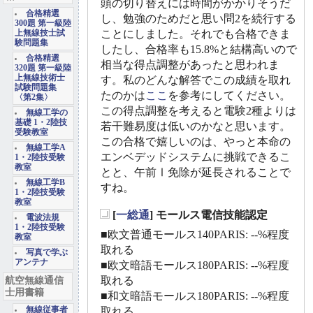
頭の切り替えには時間がかかりそうだ
合格精選
し、勉強のためだと思い問2を続行する
300題 第一級陸
ことにしました。それでも合格できま
上無線技士試
験問題集
したし、合格率も15.8%と結構高いので
合格精選
相当な得点調整があったと思われま
320題 第一級陸
上無線技術士
す。私のどんな解答でこの成績を取れ
試験問題集
たのかは
ここ
を参考にしてください。
〈第2集〉
この得点調整を考えると電験2種よりは
無線工学の
基礎 1・2陸技
若干難易度は低いのかなと思います。
受験教室
この合格で嬉しいのは、やっと本命の
無線工学A
エンベデッドシステムに挑戦できるこ
1・2陸技受験
教室
とと、午前Ⅰ免除が延長されることで
無線工学B
すね。
1・2陸技受験
教室
[
一総通
] モールス電信技能認定
電波法規
_
1・2陸技受験
■欧文普通モールス140PARIS: --%程度
教室
取れる
写真で学ぶ
アンテナ
■欧文暗語モールス180PARIS: --%程度
航空無線通信
取れる
士用書籍
■和文暗語モールス180PARIS: --%程度
無線従事者
取れる