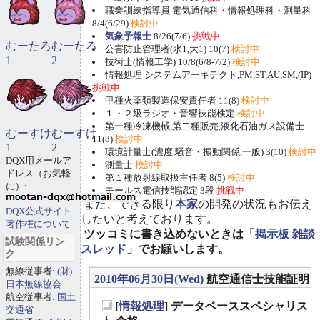
職業訓練指導員 電気通信科・情報処理科・測量科
8/4(6/29)
検討中
気象予報士
8/26(7/6)
挑戦中
むーたろ
むーたろ
公害防止管理者(水1,大1) 10(7)
検討中
1
2
技術士(情報工学) 10/8(6/8-7/2)
検討中
情報処理 システムアーキテクト,PM,ST,AU,SM,(IP)
挑戦中
甲種火薬類製造保安責任者 11(8)
検討中
１・２級ラジオ・音響技能検定
検討中
第一種冷凍機械,第二種販売,液化石油ガス設備士
むーすけ
むーすけ
11(8)
検討中
1
2
環境計量士(濃度,騒音・振動関係,一般) 3(10)
検討中
DQX用メールア
測量士
検討中
ドレス（お気軽
第１種放射線取扱主任者 8(5)
検討中
に）:
モールス電信技能認定 3段
挑戦中
また、できる限り
本家
の開発の状況もお伝え
DQX公式サイト
したいと考えております。
著作権について
ツッコミに書き込めないときは「
掲示板 雑談
試験関係リン
スレッド
」でお願いします。
ク
無線従事者:
(財)
2010年06月30日(Wed)
航空通信士技能証明
日本無線協会
航空従事者:
国土
[
情報処理
] データベーススペシャリス
交通省
_