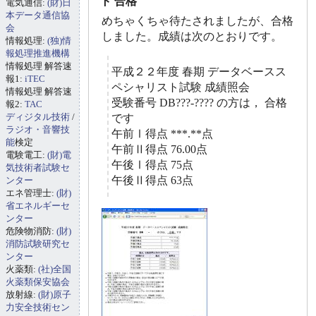
ト 合格
電気通信:
(財)日
本データ通信協
めちゃくちゃ待たされましたが、合格
会
しました。成績は次のとおりです。
情報処理:
(独)情
報処理推進機構
情報処理 解答速
平成２２年度 春期 データベースス
報1:
iTEC
ペシャリスト試験 成績照会
情報処理 解答速
受験番号 DB???-???? の方は， 合格
報2:
TAC
ディジタル技術
/
です
ラジオ・音響技
午前Ⅰ得点 ***.**点
能
検定
午前Ⅱ得点 76.00点
電験電工:
(財)電
午後Ⅰ得点 75点
気技術者試験セ
午後Ⅱ得点 63点
ンター
エネ管理士:
(財)
省エネルギーセ
ンター
危険物消防:
(財)
消防試験研究セ
ンター
火薬類:
(社)全国
火薬類保安協会
放射線:
(財)原子
力安全技術セン