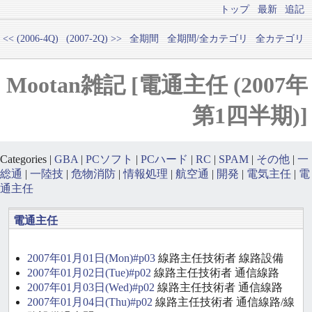
トップ
最新
追記
<< (2006-4Q)
(2007-2Q) >>
全期間
全期間/全カテゴリ
全カテゴリ
Mootan雑記 [電通主任 (2007年
第1四半期)]
Categories |
GBA
|
PCソフト
|
PCハード
|
RC
|
SPAM
|
その他
|
一
総通
|
一陸技
|
危物消防
|
情報処理
|
航空通
|
開発
|
電気主任
|
電
通主任
電通主任
2007年01月01日(Mon)#p03
線路主任技術者 線路設備
2007年01月02日(Tue)#p02
線路主任技術者 通信線路
2007年01月03日(Wed)#p02
線路主任技術者 通信線路
2007年01月04日(Thu)#p02
線路主任技術者 通信線路/線