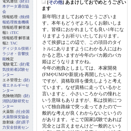
電気通信:
(財)日
[
その他
] あまけしておでめとうござい
_
本データ通信協
ます
会
新年明けましておめでとうございま
情報処理:
(独)情
報処理推進機構
す。本年もどうぞよろしくお願いしま
情報処理 解答速
す。皆様におかれましても良い1年にな
報1:
iTEC
りますようお祈りいたしております。
情報処理 解答速
さて挨拶はこの辺で、この項目のタイ
報2:
TAC
ディジタル技術
/
トルにありますようにわかる人にはわ
ラジオ・音響技
かると思いますが今年のバカ殿のバカ
能
検定
姫はどうなりますかね。
電験電工:
(財)電
今年の抱負としましては、本家開発
気技術者試験セ
(FMやUMJや新規)を再開したいところ
ンター
エネ管理士:
(財)
ですが、資格取得を優先しようと考え
省エネルギーセ
ています。なぜ資格に走っているかと
ンター
言いますと、小さいころからの憧れと
危険物消防:
(財)
いう意味もありますが、私は技術につ
消防試験研究セ
ンター
いて独自路線で突っ走ってきたので一
火薬類:
(社)全国
般的な考えが良くわからないというの
火薬類保安協会
があります。そこで国家試験であれば
放射線:
(財)原子
完全とは言えませんけど一般的という
力安全技術セン