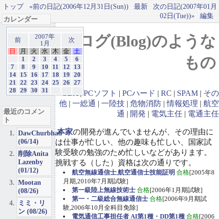
トップ
«前の日記(2006年12月31日(Sun))
最新
次の日記(2007年01月
02日(Tue))»
編集
カレンダー
ブログ(Blog)のような
2007年
前
次
1月
日
月
火
水
木
金
土
もの
1
2
3
4
5
6
7
8
9
10
11
12
13
14
15
16
17
18
19
20
21
22
23
24
25
26
27
28
29
30
31
GBA
|
PCソフト
|
PCハード
|
RC
|
SPAM
|
その
他
|
一総通
|
一陸技
|
危物消防
|
情報処理
|
航空
最近のコメン
通
|
開発
|
電気主任
|
電通主任
ト
本家
の開発が進んでいませんが、その理由に
DawChurbhab
(06/14)
は仕事が忙しい、他の趣味も忙しい、国家試
験受験の勉強のため忙しいなどがあります。
削除Anita
Lazenby
挑戦する（した）資格は次の通りです。
(01/12)
航空無線通信士
,
航空通信士技能証明
合格
[2005年8
月期,2010年7月期試験]
Mootan
第一級陸上無線技術士
合格
[2006年1月期試験]
(08/26)
第一・二級総合無線通信士
合格
[2006年9月期試
ミミ・リ
験,2006年10月全科目免除]
ン (08/26)
電気通信工事担任者 AI第1種・DD第1種
合格
[2006