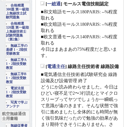
[
一総通
] モールス電信技能認定
合格精選
_
300題 第一級陸
■和文暗語モールス180PARIS: --%程度
上無線技士試
験問題集
取れる
合格精選
■欧文暗語モールス180PARIS: --%程度
320題 第一級陸
取れる
上無線技術士
試験問題集
■欧文普通モールス140PARIS: --%程度
〈第2集〉
取れる
無線工学の
今日はまあまあの75%程度だと思いま
基礎 1・2陸技
受験教室
す。
無線工学A
1・2陸技受験
[
電通主任
] 線路主任技術者 線路設備
教室
_
■電気通信主任技術者試験研究会 線路
無線工学B
1・2陸技受験
設備及び設備管理 終了
教室
どうにか読み終わらせました。今日は
電波法規
1・2陸技受験
ひどい寝不足で2〜3行読むとマイクロ
教室
スリープってヤツでしょうか一瞬眠っ
写真で学ぶ
て意識が遠のきます。そんな状態で強
アンテナ
引に進めましたし全体的にも時間が無
航空無線通信
く強引気味だったので勉強の効果があ
士用書籍
まり期待できそうにありません。さ
無線従事者