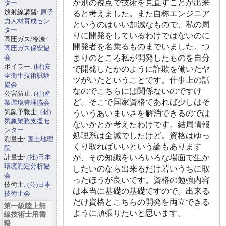
か別の視点で技術を見直すことが出来
ター
放射線講習:
原子
ると考えました。また自称エンジニア
力人材育成セン
というのはいい加減なもので、私の周
ター
りに開発をしているわけではないのに
高圧ガス/冷凍:
開発者を名乗るものまでいました。つ
高圧ガス保安協
会
まりのところ私が開発したものを自分
ボイラー:
(財)安
で開発したかのように詐欺を働いたヤ
全衛生技術試験
ツがいたということです。仕事上の話
協会
なのでこちらには関係ないのですけ
公害防止:
(社)産
ど。そこで国家資格であれば少しはそ
業環境管理協会
気象予報士:
(財)
ういうあいまいさを解消できるのでは
気象業務支援セ
ないかとか考えたわけです。結局情報
ンター
処理系は全滅でしたけど。資格はゆっ
測量士:
国土地理
くり取ればいいという論もあります
院
計量士:
(社)日本
が、その知識をいろいろな場面で生か
環境測定分析協
したいのなら出来るだけ若いうちに取
会
ったほうが良いです。資格の勉強内容
技術士:
(公)日本
は本当に基礎の基礎ですので。出来る
技術士会
だけ資格とこちらの開発を両立できる
第一級陸上無
ように頑張りたいと思います。
線技術士用書
籍