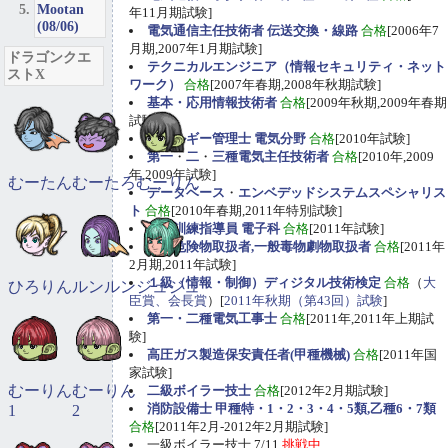
Mootan
年11月期試験]
(08/06)
電気通信主任技術者 伝送交換・線路
合格
[2006年7
月期,2007年1月期試験]
ドラゴンクエ
テクニカルエンジニア（情報セキュリティ・ネット
ストX
ワーク）
合格
[2007年春期,2008年秋期試験]
基本・応用情報技術者
合格
[2009年秋期,2009年春期
試験]
エネルギー管理士 電気分野
合格
[2010年試験]
第一
・
二
・
三種電気主任技術者
合格
[2010年,2009
年,2009年試験]
むーたん
むーたろ
むーりん
データベース
・
エンベデッドシステムスペシャリス
ト
合格
[2010年春期,2011年特別試験]
職業訓練指導員 電子科
合格
[2011年試験]
甲種危険物取扱者,一般毒物劇物取扱者
合格
[2011年
2月期,2011年試験]
１級（情報・制御）ディジタル技術検定
合格
（
大
ひろりん
ルンルン
ジュジュ
臣賞、会長賞
）[
2011年秋期（第43回）試験
]
第一・二種電気工事士
合格
[2011年,2011年上期試
験]
高圧ガス製造保安責任者(甲種機械)
合格
[2011年国
家試験]
むーりん
むーりん
二級ボイラー技士
合格
[2012年2月期試験]
消防設備士 甲種特・1・2・3・4・5類,乙種6・7類
1
2
合格
[2011年2月-2012年2月期試験]
一級ボイラー技士 7/11
挑戦中