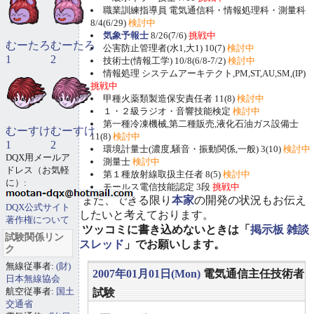
職業訓練指導員 電気通信科・情報処理科・測量科
8/4(6/29)
検討中
気象予報士
8/26(7/6)
挑戦中
むーたろ
むーたろ
公害防止管理者(水1,大1) 10(7)
検討中
1
2
技術士(情報工学) 10/8(6/8-7/2)
検討中
情報処理 システムアーキテクト,PM,ST,AU,SM,(IP)
挑戦中
甲種火薬類製造保安責任者 11(8)
検討中
１・２級ラジオ・音響技能検定
検討中
第一種冷凍機械,第二種販売,液化石油ガス設備士
むーすけ
むーすけ
11(8)
検討中
1
2
環境計量士(濃度,騒音・振動関係,一般) 3(10)
検討中
DQX用メールア
測量士
検討中
ドレス（お気軽
第１種放射線取扱主任者 8(5)
検討中
に）:
モールス電信技能認定 3段
挑戦中
また、できる限り
本家
の開発の状況もお伝え
DQX公式サイト
したいと考えております。
著作権について
ツッコミに書き込めないときは「
掲示板 雑談
試験関係リン
スレッド
」でお願いします。
ク
無線従事者:
(財)
2007年01月01日(Mon)
電気通信主任技術者
日本無線協会
航空従事者:
国土
試験
交通省