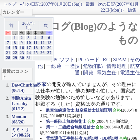
トップ
«前の日記(2007年01月20日(Sat))
最新
次の日記(2007年01月
22日(Mon))»
編集
カレンダー
ブログ(Blog)のような
2007年
前
次
1月
日
月
火
水
木
金
土
もの
1
2
3
4
5
6
7
8
9
10
11
12
13
14
15
16
17
18
19
20
21
22
23
24
25
26
27
28
29
30
31
GBA
|
PCソフト
|
PCハード
|
RC
|
SPAM
|
その
他
|
一総通
|
一陸技
|
危物消防
|
情報処理
|
航空
最近のコメン
通
|
開発
|
電気主任
|
電通主任
ト
本家
の開発が進んでいませんが、その理由に
DawChurbhab
(06/14)
は仕事が忙しい、他の趣味も忙しい、国家試
験受験の勉強のため忙しいなどがあります。
削除Anita
Lazenby
挑戦する（した）資格は次の通りです。
(01/12)
航空無線通信士
,
航空通信士技能証明
合格
[2005年8
月期,2010年7月期試験]
Mootan
第一級陸上無線技術士
合格
[2006年1月期試験]
(08/26)
第一・二級総合無線通信士
合格
[2006年9月期試
ミミ・リ
験,2006年10月全科目免除]
ン (08/26)
電気通信工事担任者 AI第1種・DD第1種
合格
[2006