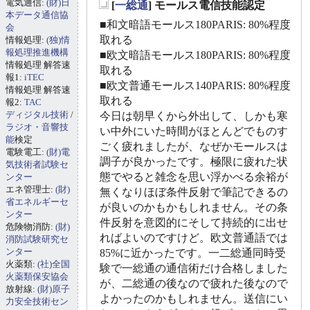
電気通信:
(財)日
[
一総通
] モールス電信技能認定
_
本データ通信協
■和文暗語モールス180PARIS: 80%程度
会
取れる
情報処理:
(独)情
報処理推進機構
■欧文暗語モールス180PARIS: 80%程度
情報処理 解答速
取れる
報1:
iTEC
■欧文普通モールス140PARIS: 80%程度
情報処理 解答速
取れる
報2:
TAC
ディジタル技術
/
今日は朝早くから外出して、しかも寒
ラジオ・音響技
い中外にいた時間がほとんどでものす
能
検定
ごく疲れましたが、なぜかモールスは
電験電工:
(財)電
調子が良かったです。極限に疲れた状
気技術者試験セ
態でやると雑念を思い浮かべる余裕が
ンター
エネ管理士:
(財)
無くなりほぼ条件反射で筆記できるの
省エネルギーセ
が良いのかもかもしれません。その条
ンター
件反射を意図的にそして持続的に出せ
危険物消防:
(財)
ればよいのですけど。欧文普通語では
消防試験研究セ
ンター
85%に近かったです。一二総通同時受
火薬類:
(社)全国
験で一総通の通信術だけ合格しました
火薬類保安協会
が、二総通の後なので疲れた後なので
放射線:
(財)原子
よかったのかもしれません。送信にい
力安全技術セン