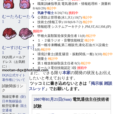
職業訓練指導員 電気通信科・情報処理科・測量科
8/4(6/29)
検討中
気象予報士
8/26(7/6)
挑戦中
むーたろ
むーたろ
公害防止管理者(水1,大1) 10(7)
検討中
1
2
技術士(情報工学) 10/8(6/8-7/2)
検討中
情報処理 システムアーキテクト,PM,ST,AU,SM,(IP)
挑戦中
甲種火薬類製造保安責任者 11(8)
検討中
１・２級ラジオ・音響技能検定
検討中
第一種冷凍機械,第二種販売,液化石油ガス設備士
むーすけ
むーすけ
11(8)
検討中
1
2
環境計量士(濃度,騒音・振動関係,一般) 3(10)
検討中
DQX用メールア
測量士
検討中
ドレス（お気軽
第１種放射線取扱主任者 8(5)
検討中
に）:
モールス電信技能認定 3段
挑戦中
また、できる限り
本家
の開発の状況もお伝え
DQX公式サイト
したいと考えております。
著作権について
ツッコミに書き込めないときは「
掲示板 雑談
試験関係リン
スレッド
」でお願いします。
ク
無線従事者:
(財)
2007年01月21日(Sun)
電気通信主任技術者
日本無線協会
航空従事者:
国土
試験
交通省