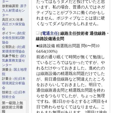
たってはもうダメだと投げていたと思
ター
放射線講習:
原子
います。私の場合、普通の人ではネガ
力人材育成セン
ティブなことがプラスに働くのかもし
ター
れません。ポジティブなことは逆に硬
高圧ガス/冷凍:
くなってダメなのかもしれません。
高圧ガス保安協
会
ボイラー:
(財)安
[
電通主任
] 線路主任技術者 通信線路・
_
全衛生技術試験
線路設備過去問
協会
■線路設備 精選既出問題 問6〜問10
公害防止:
(社)産
64/64(100%)
業環境管理協会
気象予報士:
(財)
前述の通り眠くて時間が無くて勉強し
気象業務支援セ
ているどころではなかったですが、や
ンター
れるだけやっておきました。進めたの
測量士:
国土地理
は線路設備の精選既出問題だけでした
院
計量士:
(社)日本
が、前日通信線路など間違えたところ
環境測定分析協
をおさらいしておきました。明日で、
会
通信線路過去問と精選既出問題を終わ
技術士:
(公)日本
らせるつもりでしたが、ちょっと無理
技術士会
ですね。後2日かかるとすると2周目を4
第一級陸上無
日で終わらせなくてはなりません。こ
線技術士用書
籍
れもまた無理があります。2周目は途中