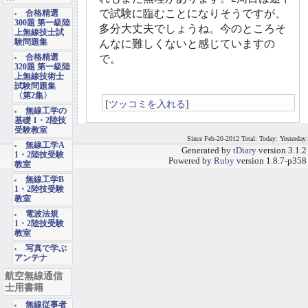
で試験に臨むことになりそうですが、
合格精選
300題 第一級陸
多分大丈夫でしょうね。今のところそ
上無線技士試
験問題集
んなに難しくないと感じていますの
合格精選
で。
320題 第一級陸
上無線技術士
試験問題集
〈第2集〉
[
ツッコミを入れる
]
無線工学の
基礎 1・2陸技
受験教室
Since Feb-20-2012 Total: Today: Yesterday:
無線工学A
Generated by
tDiary
version 3.1.2
1・2陸技受験
Powered by
Ruby
version 1.8.7-p358
教室
無線工学B
1・2陸技受験
教室
電波法規
1・2陸技受験
教室
写真で学ぶ
アンテナ
航空無線通信
士用書籍
無線従事者