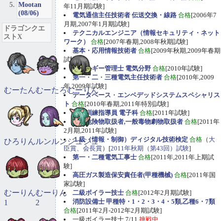
Mootan
年11月期試験]
(08/06)
電気通信主任技術者 伝送交換・線路
合格
[2006年7
月期,2007年1月期試験]
ドラゴンクエ
テクニカルエンジニア（情報セキュリティ・ネット
ストX
ワーク）
合格
[2007年春期,2008年秋期試験]
基本・応用情報技術者
合格
[2009年秋期,2009年春期
試験]
エネルギー管理士 電気分野
合格
[2010年試験]
第一
・
二
・
三種電気主任技術者
合格
[2010年,2009
年,2009年試験]
むーたん
むーたろ
むーりん
データベース
・
エンベデッドシステムスペシャリス
ト
合格
[2010年春期,2011年特別試験]
職業訓練指導員 電子科
合格
[2011年試験]
甲種危険物取扱者,一般毒物劇物取扱者
合格
[2011年
2月期,2011年試験]
１級（情報・制御）ディジタル技術検定
合格
（
大
ひろりん
ルンルン
ジュジュ
臣賞、会長賞
）[
2011年秋期（第43回）試験
]
第一・二種電気工事士
合格
[2011年,2011年上期試
験]
高圧ガス製造保安責任者(甲種機械)
合格
[2011年国
家試験]
むーりん
むーりん
二級ボイラー技士
合格
[2012年2月期試験]
消防設備士 甲種特・1・2・3・4・5類,乙種6・7類
1
2
合格
[2011年2月-2012年2月期試験]
一級ボイラー技士 7/11
挑戦中