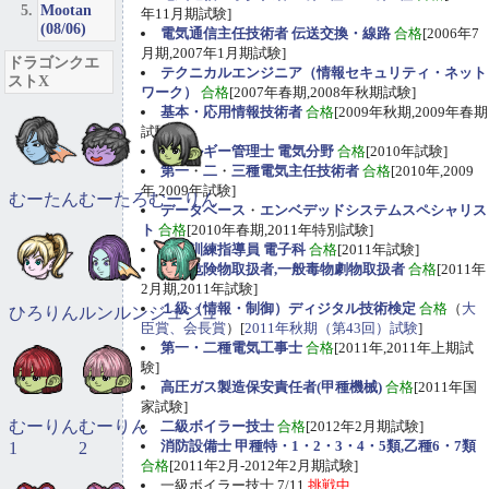
Mootan
年11月期試験]
(08/06)
電気通信主任技術者 伝送交換・線路
合格
[2006年7
月期,2007年1月期試験]
ドラゴンクエ
テクニカルエンジニア（情報セキュリティ・ネット
ストX
ワーク）
合格
[2007年春期,2008年秋期試験]
基本・応用情報技術者
合格
[2009年秋期,2009年春期
試験]
エネルギー管理士 電気分野
合格
[2010年試験]
第一
・
二
・
三種電気主任技術者
合格
[2010年,2009
年,2009年試験]
むーたん
むーたろ
むーりん
データベース
・
エンベデッドシステムスペシャリス
ト
合格
[2010年春期,2011年特別試験]
職業訓練指導員 電子科
合格
[2011年試験]
甲種危険物取扱者,一般毒物劇物取扱者
合格
[2011年
2月期,2011年試験]
１級（情報・制御）ディジタル技術検定
合格
（
大
ひろりん
ルンルン
ジュジュ
臣賞、会長賞
）[
2011年秋期（第43回）試験
]
第一・二種電気工事士
合格
[2011年,2011年上期試
験]
高圧ガス製造保安責任者(甲種機械)
合格
[2011年国
家試験]
むーりん
むーりん
二級ボイラー技士
合格
[2012年2月期試験]
消防設備士 甲種特・1・2・3・4・5類,乙種6・7類
1
2
合格
[2011年2月-2012年2月期試験]
一級ボイラー技士 7/11
挑戦中