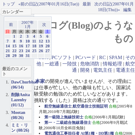
トップ
«前の日記(2007年01月16日(Tue))
最新
次の日記(2007年01月
18日(Thu))»
編集
カレンダー
ブログ(Blog)のような
2007年
前
次
1月
日
月
火
水
木
金
土
もの
1
2
3
4
5
6
7
8
9
10
11
12
13
14
15
16
17
18
19
20
21
22
23
24
25
26
27
28
29
30
31
GBA
|
PCソフト
|
PCハード
|
RC
|
SPAM
|
その
他
|
一総通
|
一陸技
|
危物消防
|
情報処理
|
航空
最近のコメン
通
|
開発
|
電気主任
|
電通主任
ト
本家
の開発が進んでいませんが、その理由に
DawChurbhab
(06/14)
は仕事が忙しい、他の趣味も忙しい、国家試
験受験の勉強のため忙しいなどがあります。
削除Anita
Lazenby
挑戦する（した）資格は次の通りです。
(01/12)
航空無線通信士
,
航空通信士技能証明
合格
[2005年8
月期,2010年7月期試験]
Mootan
第一級陸上無線技術士
合格
[2006年1月期試験]
(08/26)
第一・二級総合無線通信士
合格
[2006年9月期試
ミミ・リ
験,2006年10月全科目免除]
ン (08/26)
電気通信工事担任者 AI第1種・DD第1種
合格
[2006