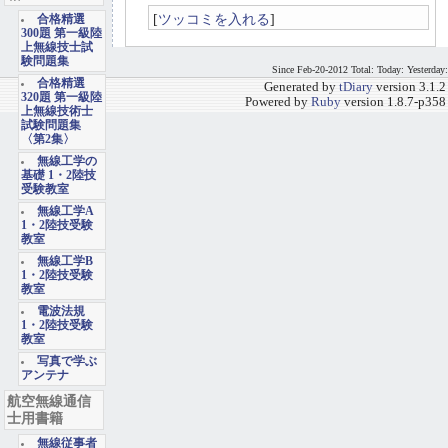
[
ツッコミを入れる
]
合格精選
300題 第一級陸
上無線技士試
験問題集
Since Feb-20-2012 Total: Today: Yesterday:
合格精選
Generated by
tDiary
version 3.1.2
320題 第一級陸
Powered by
Ruby
version 1.8.7-p358
上無線技術士
試験問題集
〈第2集〉
無線工学の
基礎 1・2陸技
受験教室
無線工学A
1・2陸技受験
教室
無線工学B
1・2陸技受験
教室
電波法規
1・2陸技受験
教室
写真で学ぶ
アンテナ
航空無線通信
士用書籍
無線従事者