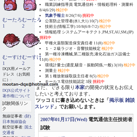
職業訓練指導員 電気通信科・情報処理科・測量科
8/4(6/29)
検討中
気象予報士
8/26(7/6)
挑戦中
むーたろ
むーたろ
公害防止管理者(水1,大1) 10(7)
検討中
1
2
技術士(情報工学) 10/8(6/8-7/2)
検討中
情報処理 システムアーキテクト,PM,ST,AU,SM,(IP)
挑戦中
甲種火薬類製造保安責任者 11(8)
検討中
１・２級ラジオ・音響技能検定
検討中
第一種冷凍機械,第二種販売,液化石油ガス設備士
むーすけ
むーすけ
11(8)
検討中
1
2
環境計量士(濃度,騒音・振動関係,一般) 3(10)
検討中
DQX用メールア
測量士
検討中
ドレス（お気軽
第１種放射線取扱主任者 8(5)
検討中
に）:
モールス電信技能認定 3段
挑戦中
また、できる限り
本家
の開発の状況もお伝え
DQX公式サイト
したいと考えております。
著作権について
ツッコミに書き込めないときは「
掲示板 雑談
試験関係リン
スレッド
」でお願いします。
ク
無線従事者:
(財)
2007年01月17日(Wed)
電気通信主任技術者
日本無線協会
航空従事者:
国土
試験
交通省