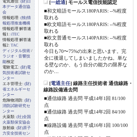
電気通信:
(財)日
[
一総通
] モールス電信技能認定
_
本データ通信協
■和文暗語モールス180PARIS: --%程度
会
取れる
情報処理:
(独)情
報処理推進機構
■欧文暗語モールス180PARIS: --%程度
情報処理 解答速
取れる
報1:
iTEC
■欧文普通モールス140PARIS: --%程度
情報処理 解答速
取れる
報2:
TAC
ディジタル技術
/
今日も70〜75%の出来と思います。完
ラジオ・音響技
全に後退してしまいましたかね。単な
能
検定
る壁なのか、もう自分の能力の限界な
電験電工:
(財)電
のか…
気技術者試験セ
ンター
[
電通主任
] 線路主任技術者 通信線路・
エネ管理士:
(財)
_
省エネルギーセ
線路設備過去問
ンター
■通信線路 過去問 平成14年1回 81/100
危険物消防:
(財)
点
消防試験研究セ
ンター
■通信線路 過去問 平成14年2回 84/100
火薬類:
(社)全国
点
火薬類保安協会
■線路設備 過去問 平成16年1回 100/100
放射線:
(財)原子
点
力安全技術セン