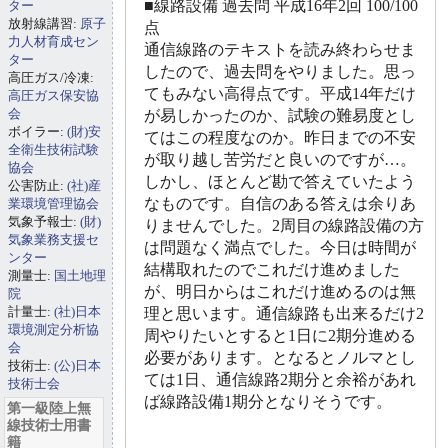
■線路設備 過去問 平成16年2回 100/100
ター
放射線講習:
原子
点
力人材育成セン
通信線路のテキストを読み終わらせま
ター
したので、過去問をやりました。思っ
高圧ガス/冷凍:
てもみない高得点です。平成14年だけ
高圧ガス保安協
会
が易しかったのか、試験の難易度とし
ボイラー:
(財)安
てはこの程度なのか。昨日までの不安
全衛生技術試験
が取り越し苦労だと良いのですが…。
協会
しかし、ほとんど勘で答えていたよう
公害防止:
(社)産
なものです。自信のある答えは余りあ
業環境管理協会
気象予報士:
(財)
りませんでした。2周目の線路設備の方
気象業務支援セ
は問題なく満点でした。今日は時間が
ンター
結構取れたのでこれだけ進めました
測量士:
国土地理
が、明日からはこれだけ進めるのは無
院
計量士:
(社)日本
理と思います。通信線路も出来るだけ2
環境測定分析協
周やりたいとすると1日に2期分進める
会
必要があります。となるとノルマとし
技術士:
(公)日本
ては1日、通信線路2期分と余裕があれ
技術士会
ば線路設備1期分となりそうです。
第一級陸上無
線技術士用書
籍