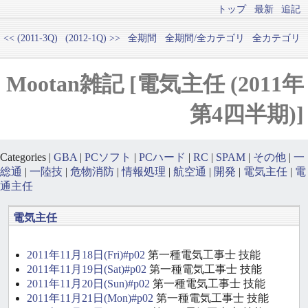
トップ
最新
追記
<< (2011-3Q)
(2012-1Q) >>
全期間
全期間/全カテゴリ
全カテゴリ
Mootan雑記 [電気主任 (2011年
第4四半期)]
Categories |
GBA
|
PCソフト
|
PCハード
|
RC
|
SPAM
|
その他
|
一
総通
|
一陸技
|
危物消防
|
情報処理
|
航空通
|
開発
|
電気主任
|
電
通主任
電気主任
2011年11月18日(Fri)#p02
第一種電気工事士 技能
2011年11月19日(Sat)#p02
第一種電気工事士 技能
2011年11月20日(Sun)#p02
第一種電気工事士 技能
2011年11月21日(Mon)#p02
第一種電気工事士 技能