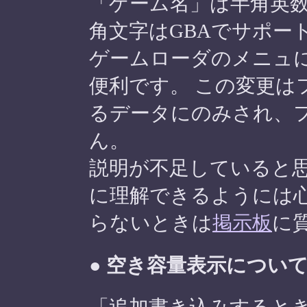
「ゲーム名」は半角英
角文字はGBAでサポー
ゲームローダのメニュ
便利です。 この変更は
るデータにのみされ、
ん。
説明が不足していると
に理解できるようには
らないときは
掲示板
に
● 空き容量表示につい
「追加書き込みするとき