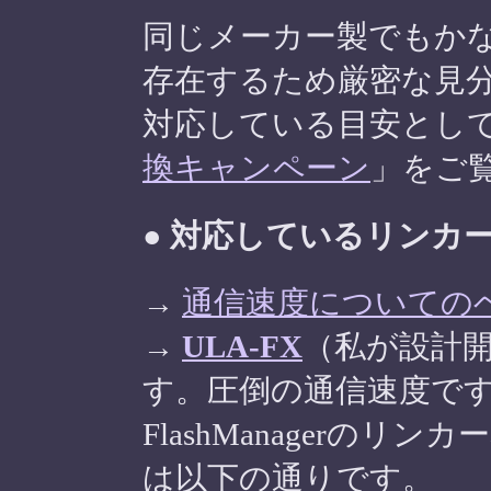
同じメーカー製でもか
存在するため厳密な見
対応している目安とし
換キャンペーン
」をご
● 対応しているリンカ
→
通信速度についての
→
ULA-FX
（私が設計
す。圧倒の通信速度で
FlashManagerの
は以下の通りです。