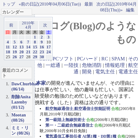
トップ
«前の日記(2010年04月06日(Tue))
最新
次の日記(2010年04月
08日(Thu))»
編集
カレンダー
ブログ(Blog)のような
2010年
前
次
4月
日
月
火
水
木
金
土
もの
1
2
3
4
5
6
7
8
9
10
11
12
13
14
15
16
17
18
19
20
21
22
23
24
25
26
27
28
29
30
GBA
|
PCソフト
|
PCハード
|
RC
|
SPAM
|
その
他
|
一総通
|
一陸技
|
危物消防
|
情報処理
|
航空
最近のコメン
通
|
開発
|
電気主任
|
電通主任
ト
本家
の開発が進んでいませんが、その理由に
DawChurbhab
(06/14)
は仕事が忙しい、他の趣味も忙しい、国家試
験受験の勉強のため忙しいなどがあります。
削除Anita
Lazenby
挑戦する（した）資格は次の通りです。
(01/12)
航空無線通信士
,
航空通信士技能証明
合格
[2005年8
月期,2010年7月期試験]
Mootan
第一級陸上無線技術士
合格
[2006年1月期試験]
(08/26)
第一・二級総合無線通信士
合格
[2006年9月期試
ミミ・リ
験,2006年10月全科目免除]
ン (08/26)
電気通信工事担任者 AI第1種・DD第1種
合格
[2006