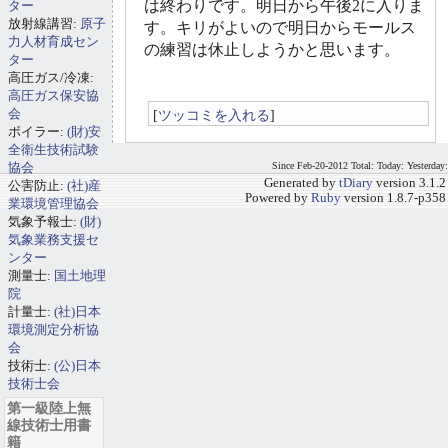
は終わりです。明日から午後2に入りま
ター
放射線講習:
原子
す。キリがよいので明日からモールス
力人材育成セン
の練習は休止しようかと思います。
ター
高圧ガス/冷凍:
高圧ガス保安協
会
[
ツッコミを入れる
]
ボイラー:
(財)安
全衛生技術試験
協会
Since Feb-20-2012 Total: Today: Yesterday:
Generated by
tDiary
version 3.1.2
公害防止:
(社)産
Powered by
Ruby
version 1.8.7-p358
業環境管理協会
気象予報士:
(財)
気象業務支援セ
ンター
測量士:
国土地理
院
計量士:
(社)日本
環境測定分析協
会
技術士:
(公)日本
技術士会
第一級陸上無
線技術士用書
籍