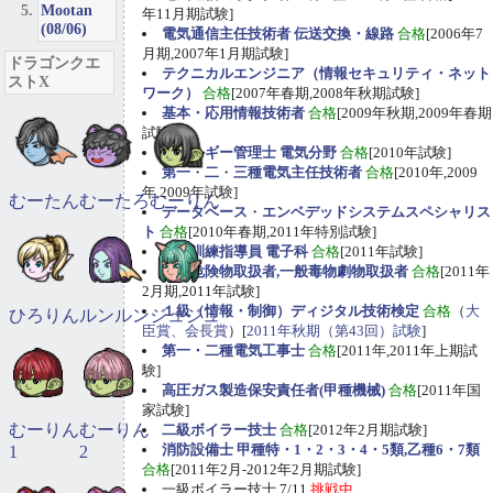
Mootan
年11月期試験]
(08/06)
電気通信主任技術者 伝送交換・線路
合格
[2006年7
月期,2007年1月期試験]
ドラゴンクエ
テクニカルエンジニア（情報セキュリティ・ネット
ストX
ワーク）
合格
[2007年春期,2008年秋期試験]
基本・応用情報技術者
合格
[2009年秋期,2009年春期
試験]
エネルギー管理士 電気分野
合格
[2010年試験]
第一
・
二
・
三種電気主任技術者
合格
[2010年,2009
年,2009年試験]
むーたん
むーたろ
むーりん
データベース
・
エンベデッドシステムスペシャリス
ト
合格
[2010年春期,2011年特別試験]
職業訓練指導員 電子科
合格
[2011年試験]
甲種危険物取扱者,一般毒物劇物取扱者
合格
[2011年
2月期,2011年試験]
１級（情報・制御）ディジタル技術検定
合格
（
大
ひろりん
ルンルン
ジュジュ
臣賞、会長賞
）[
2011年秋期（第43回）試験
]
第一・二種電気工事士
合格
[2011年,2011年上期試
験]
高圧ガス製造保安責任者(甲種機械)
合格
[2011年国
家試験]
むーりん
むーりん
二級ボイラー技士
合格
[2012年2月期試験]
消防設備士 甲種特・1・2・3・4・5類,乙種6・7類
1
2
合格
[2011年2月-2012年2月期試験]
一級ボイラー技士 7/11
挑戦中