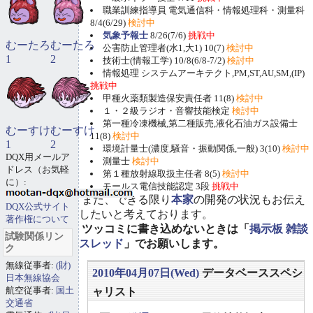
職業訓練指導員 電気通信科・情報処理科・測量科
8/4(6/29)
検討中
気象予報士
8/26(7/6)
挑戦中
むーたろ
むーたろ
公害防止管理者(水1,大1) 10(7)
検討中
1
2
技術士(情報工学) 10/8(6/8-7/2)
検討中
情報処理 システムアーキテクト,PM,ST,AU,SM,(IP)
挑戦中
甲種火薬類製造保安責任者 11(8)
検討中
１・２級ラジオ・音響技能検定
検討中
第一種冷凍機械,第二種販売,液化石油ガス設備士
むーすけ
むーすけ
11(8)
検討中
1
2
環境計量士(濃度,騒音・振動関係,一般) 3(10)
検討中
DQX用メールア
測量士
検討中
ドレス（お気軽
第１種放射線取扱主任者 8(5)
検討中
に）:
モールス電信技能認定 3段
挑戦中
また、できる限り
本家
の開発の状況もお伝え
DQX公式サイト
したいと考えております。
著作権について
ツッコミに書き込めないときは「
掲示板 雑談
試験関係リン
スレッド
」でお願いします。
ク
無線従事者:
(財)
2010年04月07日(Wed)
データベーススペシ
日本無線協会
航空従事者:
国土
ャリスト
交通省