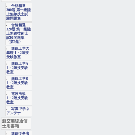
合格精選
300題 第一級陸
上無線技士試
験問題集
合格精選
320題 第一級陸
上無線技術士
試験問題集
〈第2集〉
無線工学の
基礎 1・2陸技
受験教室
無線工学A
1・2陸技受験
教室
無線工学B
1・2陸技受験
教室
電波法規
1・2陸技受験
教室
写真で学ぶ
アンテナ
航空無線通信
士用書籍
無線従事者