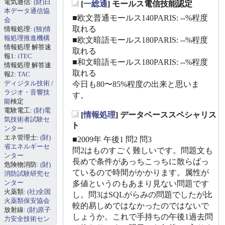
電気通信:
(財)日
[
一総通
] モールス電信技能認定
_
本データ通信協
■欧文普通モールス140PARIS: --%程度
会
取れる
情報処理:
(独)情
報処理推進機構
■欧文暗語モールス180PARIS: --%程度
情報処理 解答速
取れる
報1:
iTEC
■和文暗語モールス180PARIS: --%程度
情報処理 解答速
取れる
報2:
TAC
ディジタル技術
/
今日も80〜85%程度の出来と思いま
ラジオ・音響技
す。
能
検定
電験電工:
(財)電
[
情報処理
] データベーススペシャリス
気技術者試験セ
_
ト
ンター
エネ管理士:
(財)
■2009年 午後1 問2 問3
省エネルギーセ
問2はものすごく難しいです。問題文も
ンター
長めで条件があっちこっちに散らばっ
危険物消防:
(財)
ているので時間がかかります。属性が
消防試験研究セ
ンター
多値というのもあまり見ない問題です
火薬類:
(社)全国
し。問3はSQLがらみの問題でしたが比
火薬類保安協会
較的易しめではなかったのではないで
放射線:
(財)原子
しょうか。これで手持ちの午後1過去問
力安全技術セン