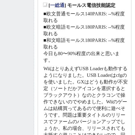
[
一総通
] モールス電信技能認定
_
■欧文普通モールス140PARIS: --%程度
取れる
■欧文暗語モールス180PARIS: --%程度
取れる
■和文暗語モールス180PARIS: --%程度
取れる
今日も80〜90%程度の出来と思いま
す。
WiiはとりあえずUSB Loaderも動作する
ようになりました。USB Loaderはcfgの
を使いました。GXはどうも動作が不安
定（ソートだかアイコンを選択すると
ブラックアウト）なのとクラコンで操
作できないのでやめました。Wiiのゲー
ムは結構買ってあるので便利に遊べそ
うです。問題は重要タイトルのリリー
スでファームのバージョンアップでし
ょうか。私の場合、リリースされても
大抵すぐ遊ぶことはできないので、回