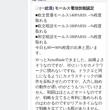
[
一総通
] モールス電信技能認定
_
■欧文普通モールス140PARIS: --%程度
取れる
■欧文暗語モールス180PARIS: --%程度
取れる
■和文暗語モールス180PARIS: --%程度
取れる
今日も80〜90%程度の出来と思いま
す。
やっとXenoBladeできました。結構よさ
そうなのですが、3Dというかカメラワ
ークに慣れないですね。ドラクエと同
じになるようにカメラスティックの操
作を反転させたのですが、入力し始め
の動作が遅いのがどうもついていけま
せん。戦闘はほとんどオートなのです
が、戦略を立てると有利に進められる
のはわかるのですがリアルタイムなの
で戦略を立てている暇がありません。