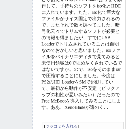
作して、手持ちのソフトをiso化とHDD
に入れています。ただ、iso化で巨大な
ファイルがサイズ固定で出力されるの
で、またそれで散々調べてました。暗
号化云々でトリムするソフトが必要と
の情報を得ましたが、すでにUSB
Loaderでトリムされていることは自明
なのでおかしいと思いました。isoファ
イルをバイナリエディタで見てみると
未使用領域は0で埋め尽くされているで
はないですか。ので、isoをそのままrar
で圧縮することにしました。今度は
PS2のHD LoaderをSMで起動してい
て、最初から動作が不安定（ピックア
ップの相性が悪いみたい）だったので
Free McBootを導入してみることにしま
す。ああ、XenoBladeが遠のく…
[
ツッコミを入れる
]