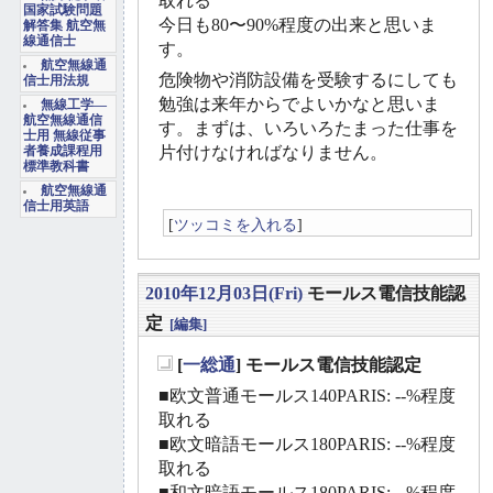
取れる
国家試験問題
今日も80〜90%程度の出来と思いま
解答集 航空無
線通信士
す。
航空無線通
危険物や消防設備を受験するにしても
信士用法規
勉強は来年からでよいかなと思いま
無線工学―
航空無線通信
す。まずは、いろいろたまった仕事を
士用 無線従事
片付けなければなりません。
者養成課程用
標準教科書
航空無線通
信士用英語
[
ツッコミを入れる
]
2010年12月03日(Fri)
モールス電信技能認
定
[編集]
[
一総通
] モールス電信技能認定
_
■欧文普通モールス140PARIS: --%程度
取れる
■欧文暗語モールス180PARIS: --%程度
取れる
■和文暗語モールス180PARIS: --%程度