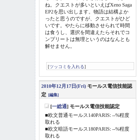
ね。クエストが多いといえばXeno Saga
EP2を思い出します。物語は結構よか
ったと思うのですが、クエストがひど
いです。やたらに移動させられて時間
は食うし、選択を間違えたらそれでコ
ンプリートは無理というのはなんとも
解せません。
[
ツッコミを入れる
]
2010年12月17日(Fri)
モールス電信技能認
定
[編集]
[
一総通
] モールス電信技能認定
_
■欧文普通モールス140PARIS: --%程度
取れる
■欧文暗語モールス180PARIS: --%程度
取れる