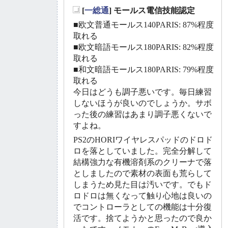
[
一総通
] モールス電信技能認定
_
■欧文普通モールス140PARIS: 87%程度
取れる
■欧文暗語モールス180PARIS: 82%程度
取れる
■和文暗語モールス180PARIS: 79%程度
取れる
今日はどうも調子悪いです。毎日練習
しないほうが良いのでしょうか。サボ
った後の練習はあまり調子悪くないで
すよね。
PS2のHORIワイヤレスパッドのドロド
ロを落としていました。完全分解して
結構強力な有機溶剤系のクリーナで落
としましたので素材の表面も荒らして
しまうため見た目は汚いです。でもド
ロドロは無くなって触り心地は良いの
でコントローラとしての機能は十分復
活です。捨てようかと思ったので良か