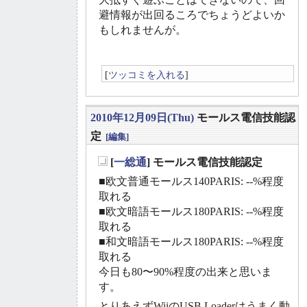
避情報が出回るころでちょうどよいか
もしれませんが。
[
ツッコミを入れる
]
2010年12月09日(Thu)
モールス電信技能認
定
[編集]
[
一総通
] モールス電信技能認定
_
■欧文普通モールス140PARIS: --%程度
取れる
■欧文暗語モールス180PARIS: --%程度
取れる
■和文暗語モールス180PARIS: --%程度
取れる
今日も80〜90%程度の出来と思いま
す。
とりあえずWiiのUSB Loaderはうまく動