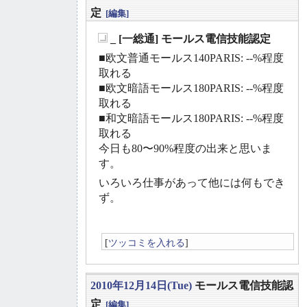
定
[編集]
_ [一総通] モールス電信技能認定
_
■欧文普通モールス140PARIS: --%程度
取れる
■欧文暗語モールス180PARIS: --%程度
取れる
■和文暗語モールス180PARIS: --%程度
取れる
今日も80〜90%程度の出来と思いま
す。
いろいろ仕事があって他には何もでき
ず。
[
ツッコミを入れる
]
2010年12月14日(Tue)
モールス電信技能認
定
[編集]