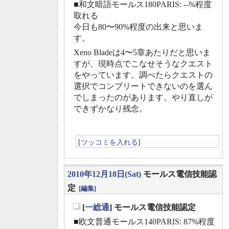
■和文暗語モールス180PARIS: --%程度
取れる
今日も80〜90%程度の出来と思いま
す。
Xeno Bladeは4〜5章あたりだと思いま
すが、現時点でこなせそうなクエスト
をやっています。調べたらクエストの
選択でコンプリートできないのを選ん
でしまったのがあります。やり直しが
できずかなり残念。
[
ツッコミを入れる
]
2010年12月18日(Sat)
モールス電信技能認
定
[編集]
[
一総通
] モールス電信技能認定
_
■欧文普通モールス140PARIS: 87%程度