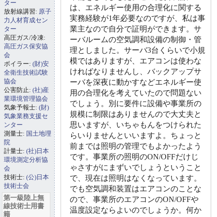
ター
は、エネルギー使用の合理化に関する
放射線講習:
原子
実務経験が1年必要なのですが、私は事
力人材育成セン
業主なので自分で証明ができます。サ
ター
高圧ガス/冷凍:
ーバルームの空気調和設備の制御・管
高圧ガス保安協
理としました。サーバ3台くらいで小規
会
模ではありますが、エアコンは使わな
ボイラー:
(財)安
ければなりませんし、バックアップサ
全衛生技術試験
協会
ーバを深夜に動かすなどエネルギー使
公害防止:
(社)産
用の合理化を考えていたので問題ない
業環境管理協会
でしょう。別に要件に設備や事業所の
気象予報士:
(財)
規模に制限はありませんので大丈夫と
気象業務支援セ
思いますが、いちゃもんをつけられた
ンター
測量士:
国土地理
らいりませんといいますよ。ちょっと
院
前までは照明の管理でもよかったよう
計量士:
(社)日本
です。事業所の照明のON/OFFだけじ
環境測定分析協
ゃさすがにまずいでしょうということ
会
技術士:
(公)日本
で、現在は照明はなくなっています。
技術士会
でも空気調和装置はエアコンのことな
第一級陸上無
ので、事業所のエアコンのON/OFFや
線技術士用書
温度設定ならよいのでしょうか。何か
籍