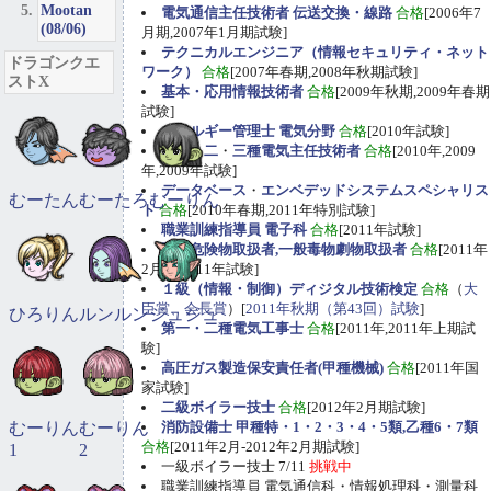
Mootan
電気通信主任技術者 伝送交換・線路
合格
[2006年7
(08/06)
月期,2007年1月期試験]
テクニカルエンジニア（情報セキュリティ・ネット
ドラゴンクエ
ワーク）
合格
[2007年春期,2008年秋期試験]
ストX
基本・応用情報技術者
合格
[2009年秋期,2009年春期
試験]
エネルギー管理士 電気分野
合格
[2010年試験]
第一
・
二
・
三種電気主任技術者
合格
[2010年,2009
年,2009年試験]
データベース
・
エンベデッドシステムスペシャリス
むーたん
むーたろ
むーりん
ト
合格
[2010年春期,2011年特別試験]
職業訓練指導員 電子科
合格
[2011年試験]
甲種危険物取扱者,一般毒物劇物取扱者
合格
[2011年
2月期,2011年試験]
１級（情報・制御）ディジタル技術検定
合格
（
大
臣賞、会長賞
）[
2011年秋期（第43回）試験
]
ひろりん
ルンルン
ジュジュ
第一・二種電気工事士
合格
[2011年,2011年上期試
験]
高圧ガス製造保安責任者(甲種機械)
合格
[2011年国
家試験]
二級ボイラー技士
合格
[2012年2月期試験]
むーりん
むーりん
消防設備士 甲種特・1・2・3・4・5類,乙種6・7類
合格
[2011年2月-2012年2月期試験]
1
2
一級ボイラー技士 7/11
挑戦中
職業訓練指導員 電気通信科・情報処理科・測量科