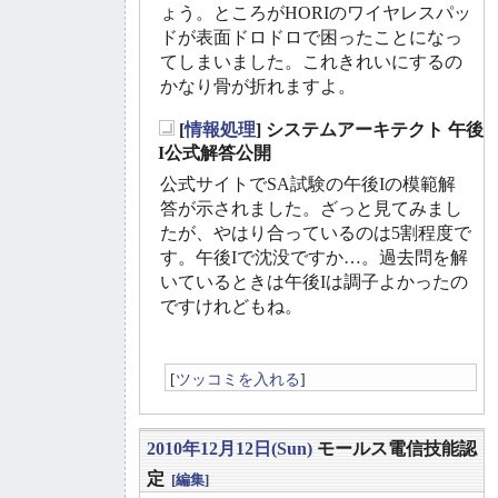
ょう。ところがHORIのワイヤレスパッ
ドが表面ドロドロで困ったことになっ
てしまいました。これきれいにするの
かなり骨が折れますよ。
[
情報処理
] システムアーキテクト 午後
_
I公式解答公開
公式サイトでSA試験の午後Iの模範解
答が示されました。ざっと見てみまし
たが、やはり合っているのは5割程度で
す。午後Iで沈没ですか…。過去問を解
いているときは午後Iは調子よかったの
ですけれどもね。
[
ツッコミを入れる
]
2010年12月12日(Sun)
モールス電信技能認
定
[編集]