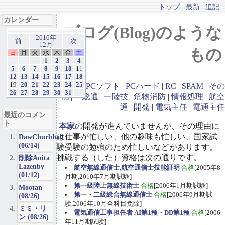
トップ
最新
追記
カレンダー
ブログ(Blog)のような
2010年
前
次
12月
もの
日
月
火
水
木
金
土
1
2
3
4
5
6
7
8
9
10
11
12
13
14
15
16
17
18
19
20
21
22
23
24
25
GBA
|
PCソフト
|
PCハード
|
RC
|
SPAM
|
その
26
27
28
29
30
31
他
|
一総通
|
一陸技
|
危物消防
|
情報処理
|
航空
通
|
開発
|
電気主任
|
電通主任
最近のコメン
ト
本家
の開発が進んでいませんが、その理由に
は仕事が忙しい、他の趣味も忙しい、国家試
DawChurbhab
(06/14)
験受験の勉強のため忙しいなどがあります。
挑戦する（した）資格は次の通りです。
削除Anita
Lazenby
航空無線通信士
,
航空通信士技能証明
合格
[2005年8
(01/12)
月期,2010年7月期試験]
第一級陸上無線技術士
合格
[2006年1月期試験]
Mootan
第一・二級総合無線通信士
合格
[2006年9月期試
(08/26)
験,2006年10月全科目免除]
ミミ・リ
電気通信工事担任者 AI第1種・DD第1種
合格
[2006
ン (08/26)
年11月期試験]