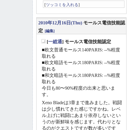
[
ツッコミを入れる
]
2010年12月16日(Thu)
モールス電信技能認
定
[編集]
[
一総通
] モールス電信技能認定
_
■欧文普通モールス140PARIS: --%程度
取れる
■欧文暗語モールス180PARIS: --%程度
取れる
■和文暗語モールス180PARIS: --%程度
取れる
今日も80〜90%程度の出来と思いま
す。
Xeno Bladeは3章まで進みました。戦闘
は少し慣れてきた感じですかね。レベ
ル上げに戦闘にあまり依存しないとい
うのが新鮮味を感じます。代わりとな
るのがクエストですが数が多いです