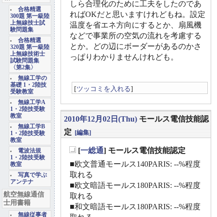
しら合理化のために工夫をしたのであ
合格精選
ればOKだと思いますけれどもね。設定
300題 第一級陸
上無線技士試
温度を省エネ方向にするとか、扇風機
験問題集
などで事業所の空気の流れを考慮する
合格精選
とか。どの辺にボーダーがあるのかさ
320題 第一級陸
上無線技術士
っぱりわかりませんけれども。
試験問題集
〈第2集〉
無線工学の
基礎 1・2陸技
[
ツッコミを入れる
]
受験教室
無線工学A
1・2陸技受験
教室
2010年12月02日(Thu)
モールス電信技能認
無線工学B
定
[編集]
1・2陸技受験
教室
[
一総通
] モールス電信技能認定
電波法規
_
1・2陸技受験
■欧文普通モールス140PARIS: --%程度
教室
取れる
写真で学ぶ
アンテナ
■欧文暗語モールス180PARIS: --%程度
航空無線通信
取れる
士用書籍
■和文暗語モールス180PARIS: --%程度
無線従事者