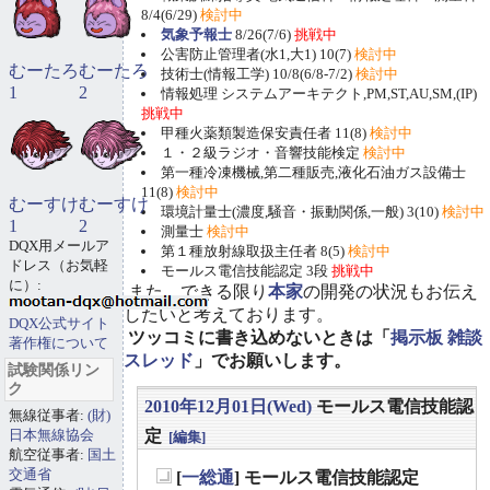
8/4(6/29)
検討中
気象予報士
8/26(7/6)
挑戦中
公害防止管理者(水1,大1) 10(7)
検討中
むーたろ
むーたろ
技術士(情報工学) 10/8(6/8-7/2)
検討中
1
2
情報処理 システムアーキテクト,PM,ST,AU,SM,(IP)
挑戦中
甲種火薬類製造保安責任者 11(8)
検討中
１・２級ラジオ・音響技能検定
検討中
第一種冷凍機械,第二種販売,液化石油ガス設備士
11(8)
検討中
むーすけ
むーすけ
環境計量士(濃度,騒音・振動関係,一般) 3(10)
検討中
1
2
測量士
検討中
DQX用メールア
第１種放射線取扱主任者 8(5)
検討中
ドレス（お気軽
モールス電信技能認定 3段
挑戦中
に）:
また、できる限り
本家
の開発の状況もお伝え
したいと考えております。
DQX公式サイト
ツッコミに書き込めないときは「
掲示板 雑談
著作権について
スレッド
」でお願いします。
試験関係リン
ク
2010年12月01日(Wed)
モールス電信技能認
無線従事者:
(財)
日本無線協会
定
[編集]
航空従事者:
国土
交通省
[
一総通
] モールス電信技能認定
_