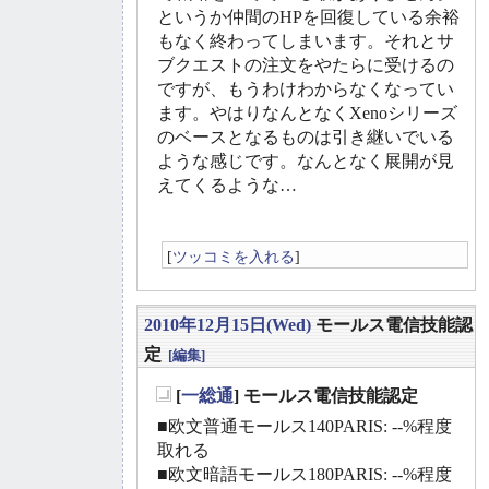
というか仲間のHPを回復している余裕
もなく終わってしまいます。それとサ
ブクエストの注文をやたらに受けるの
ですが、もうわけわからなくなってい
ます。やはりなんとなくXenoシリーズ
のベースとなるものは引き継いでいる
ような感じです。なんとなく展開が見
えてくるような…
[
ツッコミを入れる
]
2010年12月15日(Wed)
モールス電信技能認
定
[編集]
[
一総通
] モールス電信技能認定
_
■欧文普通モールス140PARIS: --%程度
取れる
■欧文暗語モールス180PARIS: --%程度