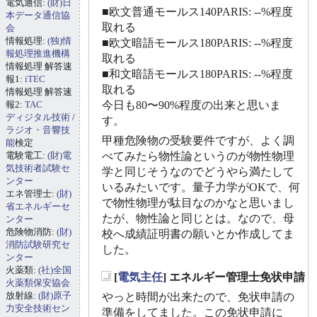
電気通信:
(財)日
■欧文普通モールス140PARIS: --%程度
本データ通信協
取れる
会
情報処理:
(独)情
■欧文暗語モールス180PARIS: --%程度
報処理推進機構
取れる
情報処理 解答速
■和文暗語モールス180PARIS: --%程度
報1:
iTEC
取れる
情報処理 解答速
報2:
TAC
今日も80〜90%程度の出来と思いま
ディジタル技術
/
す。
ラジオ・音響技
甲種危険物の受験要件ですが、よく調
能
検定
電験電工:
(財)電
べてみたら物性論というのが物性物理
気技術者試験セ
学と同じそうなのでどうやら満たして
ンター
いるみたいです。量子力学がOKで、何
エネ管理士:
(財)
で物性物理が駄目なのかなと思いまし
省エネルギーセ
たが、物性論と同じとは。なので、母
ンター
危険物消防:
(財)
校へ成績証明書の願いとか作成してま
消防試験研究セ
した。
ンター
火薬類:
(社)全国
[
電気主任
] エネルギー管理士免状申請
火薬類保安協会
_
放射線:
(財)原子
やっと時間が出来たので、免状申請の
力安全技術セン
準備をしてました。この免状申請に