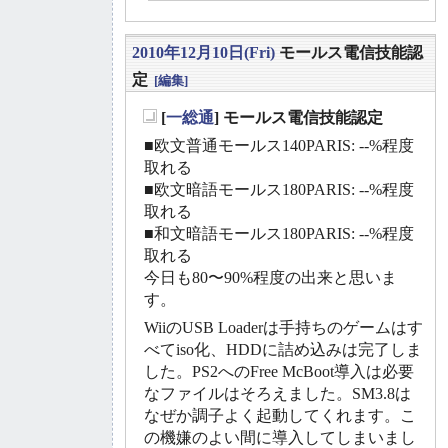
2010年12月10日(Fri)
モールス電信技能認
定
[編集]
[
一総通
] モールス電信技能認定
_
■欧文普通モールス140PARIS: --%程度
取れる
■欧文暗語モールス180PARIS: --%程度
取れる
■和文暗語モールス180PARIS: --%程度
取れる
今日も80〜90%程度の出来と思いま
す。
WiiのUSB Loaderは手持ちのゲームはす
べてiso化、HDDに詰め込みは完了しま
した。PS2へのFree McBoot導入は必要
なファイルはそろえました。SM3.8は
なぜか調子よく起動してくれます。こ
の機嫌のよい間に導入してしまいまし