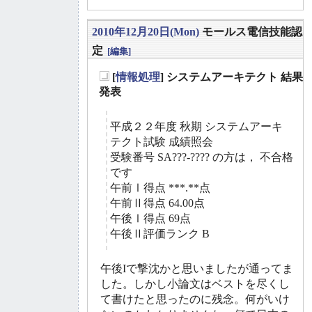
2010年12月20日(Mon)
モールス電信技能認
定
[編集]
[
情報処理
] システムアーキテクト 結果
_
発表
平成２２年度 秋期 システムアーキ
テクト試験 成績照会
受験番号 SA???-???? の方は， 不合格
です
午前Ⅰ得点 ***.**点
午前Ⅱ得点 64.00点
午後Ⅰ得点 69点
午後Ⅱ評価ランク B
午後Iで撃沈かと思いましたが通ってま
した。しかし小論文はベストを尽くし
て書けたと思ったのに残念。何がいけ