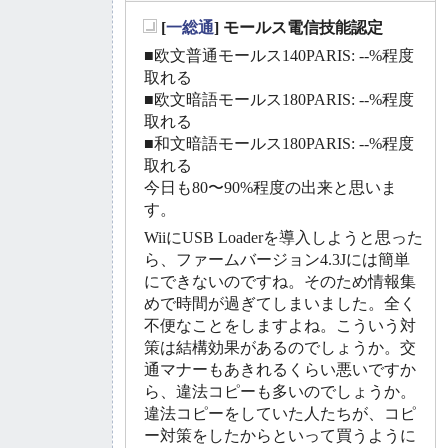
[
一総通
] モールス電信技能認定
_
■欧文普通モールス140PARIS: --%程度
取れる
■欧文暗語モールス180PARIS: --%程度
取れる
■和文暗語モールス180PARIS: --%程度
取れる
今日も80〜90%程度の出来と思いま
す。
WiiにUSB Loaderを導入しようと思った
ら、ファームバージョン4.3Jには簡単
にできないのですね。そのため情報集
めで時間が過ぎてしまいました。全く
不便なことをしますよね。こういう対
策は結構効果があるのでしょうか。交
通マナーもあきれるくらい悪いですか
ら、違法コピーも多いのでしょうか。
違法コピーをしていた人たちが、コピ
ー対策をしたからといって買うように