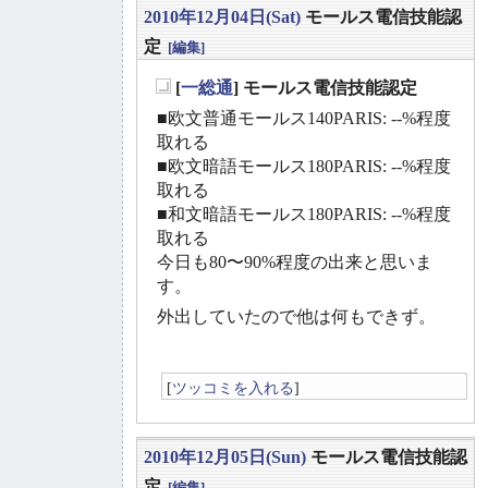
2010年12月04日(Sat)
モールス電信技能認
定
[編集]
[
一総通
] モールス電信技能認定
_
■欧文普通モールス140PARIS: --%程度
取れる
■欧文暗語モールス180PARIS: --%程度
取れる
■和文暗語モールス180PARIS: --%程度
取れる
今日も80〜90%程度の出来と思いま
す。
外出していたので他は何もできず。
[
ツッコミを入れる
]
2010年12月05日(Sun)
モールス電信技能認
定
[編集]