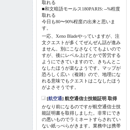
取れる
■和文暗語モールス180PARIS: --%程度
取れる
今日も80〜90%程度の出来と思いま
す。
一応、Xeno Bladeやっていますが、注
文クエストが多くてぜんぜん話が進み
ません。別にこなさなくてもよいので
すが、後にレベル上げとかで苦労する
ようにできていますので、きちんとこ
なしたほうが楽なようです。マップが
恐ろしく広い（複雑）ので、地理にな
れる意味でもクエストはこなしたほう
がよさそうです。
[
航空通
] 航空通信士技能証明 取得
_
かなり前になるのですが航空通信士技
能証明書を取得しました。非常にでき
の悪いものでラミネートすらされてい
ない紙っぺらがきます。業務中は携帯