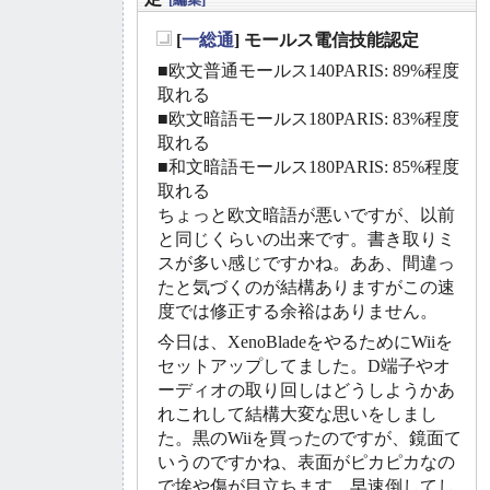
[
一総通
] モールス電信技能認定
_
■欧文普通モールス140PARIS: 89%程度
取れる
■欧文暗語モールス180PARIS: 83%程度
取れる
■和文暗語モールス180PARIS: 85%程度
取れる
ちょっと欧文暗語が悪いですが、以前
と同じくらいの出来です。書き取りミ
スが多い感じですかね。ああ、間違っ
たと気づくのが結構ありますがこの速
度では修正する余裕はありません。
今日は、XenoBladeをやるためにWiiを
セットアップしてました。D端子やオ
ーディオの取り回しはどうしようかあ
れこれして結構大変な思いをしまし
た。黒のWiiを買ったのですが、鏡面て
いうのですかね、表面がピカピカなの
で埃や傷が目立ちます。早速倒してし