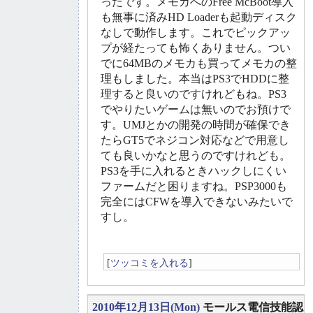
ったです。メモカへのFree McBoot導入
も無事に済みHD Loaderも起動ディスク
なしで動作します。これでピックアッ
プが経たっても怖くありません。つい
でに64MBのメモカも買ってメモカの整
理もしました。本当はPS3でHDDに整
理すると良いのですけれどもね。PS3
でやりたいゲームは無いのでお預けで
す。UMJとかの開発の時間が確保でき
たらGT5でネジコン対応などで用意し
ても良いかなと思うのですけれども。
PS3を手に入れるときハックしにくい
ファームだと困りますね。PSP3000も
完全にはCFWを導入できないみたいで
すし。
[
ツッコミを入れる
]
2010年12月13日(Mon)
モールス電信技能認