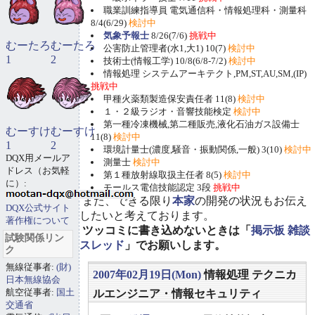
職業訓練指導員 電気通信科・情報処理科・測量科
8/4(6/29)
検討中
気象予報士
8/26(7/6)
挑戦中
むーたろ
むーたろ
公害防止管理者(水1,大1) 10(7)
検討中
1
2
技術士(情報工学) 10/8(6/8-7/2)
検討中
情報処理 システムアーキテクト,PM,ST,AU,SM,(IP)
挑戦中
甲種火薬類製造保安責任者 11(8)
検討中
１・２級ラジオ・音響技能検定
検討中
第一種冷凍機械,第二種販売,液化石油ガス設備士
むーすけ
むーすけ
11(8)
検討中
1
2
環境計量士(濃度,騒音・振動関係,一般) 3(10)
検討中
DQX用メールア
測量士
検討中
ドレス（お気軽
第１種放射線取扱主任者 8(5)
検討中
に）:
モールス電信技能認定 3段
挑戦中
また、できる限り
本家
の開発の状況もお伝え
DQX公式サイト
したいと考えております。
著作権について
ツッコミに書き込めないときは「
掲示板 雑談
試験関係リン
スレッド
」でお願いします。
ク
無線従事者:
(財)
2007年02月19日(Mon)
情報処理 テクニカ
日本無線協会
航空従事者:
国土
ルエンジニア・情報セキュリティ
交通省