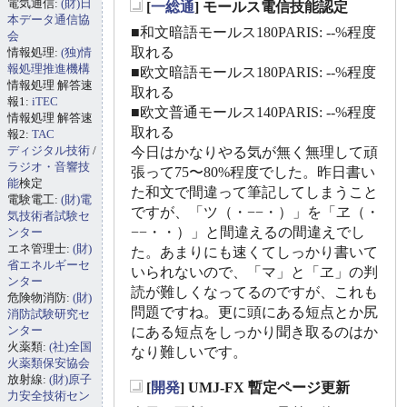
電気通信:
(財)日
[
一総通
] モールス電信技能認定
_
本データ通信協
■和文暗語モールス180PARIS: --%程度
会
取れる
情報処理:
(独)情
報処理推進機構
■欧文暗語モールス180PARIS: --%程度
情報処理 解答速
取れる
報1:
iTEC
■欧文普通モールス140PARIS: --%程度
情報処理 解答速
取れる
報2:
TAC
ディジタル技術
/
今日はかなりやる気が無く無理して頑
ラジオ・音響技
張って75〜80%程度でした。昨日書い
能
検定
た和文で間違って筆記してしまうこと
電験電工:
(財)電
ですが、「ツ（・−−・）」を「ヱ（・
気技術者試験セ
−−・・）」と間違えるの間違えでし
ンター
エネ管理士:
(財)
た。あまりにも速くてしっかり書いて
省エネルギーセ
いられないので、「マ」と「ヱ」の判
ンター
読が難しくなってるのですが、これも
危険物消防:
(財)
問題ですね。更に頭にある短点とか尻
消防試験研究セ
ンター
にある短点をしっかり聞き取るのはか
火薬類:
(社)全国
なり難しいです。
火薬類保安協会
放射線:
(財)原子
[
開発
] UMJ-FX 暫定ページ更新
力安全技術セン
_