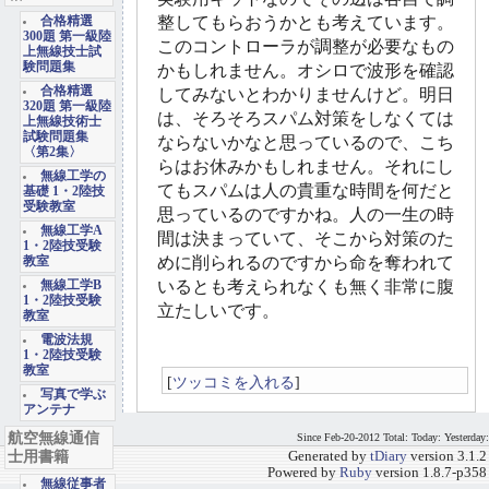
整してもらおうかとも考えています。
合格精選
300題 第一級陸
このコントローラが調整が必要なもの
上無線技士試
験問題集
かもしれません。オシロで波形を確認
合格精選
してみないとわかりませんけど。明日
320題 第一級陸
は、そろそろスパム対策をしなくては
上無線技術士
試験問題集
ならないかなと思っているので、こち
〈第2集〉
らはお休みかもしれません。それにし
無線工学の
てもスパムは人の貴重な時間を何だと
基礎 1・2陸技
受験教室
思っているのですかね。人の一生の時
無線工学A
間は決まっていて、そこから対策のた
1・2陸技受験
めに削られるのですから命を奪われて
教室
いるとも考えられなくも無く非常に腹
無線工学B
1・2陸技受験
立たしいです。
教室
電波法規
1・2陸技受験
教室
[
ツッコミを入れる
]
写真で学ぶ
アンテナ
航空無線通信
Since Feb-20-2012 Total: Today: Yesterday:
士用書籍
Generated by
tDiary
version 3.1.2
Powered by
Ruby
version 1.8.7-p358
無線従事者