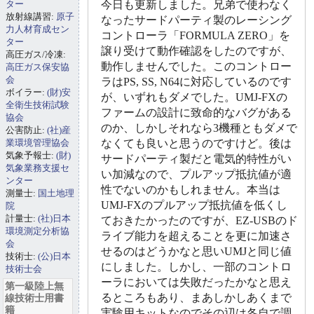
ター
今日も更新しました。兄弟で使わなく
放射線講習:
原子
なったサードパーティ製のレーシング
力人材育成セン
コントローラ「FORMULA ZERO」を
ター
譲り受けて動作確認をしたのですが、
高圧ガス/冷凍:
動作しませんでした。このコントロー
高圧ガス保安協
会
ラはPS, SS, N64に対応しているのです
ボイラー:
(財)安
が、いずれもダメでした。UMJ-FXの
全衛生技術試験
ファームの設計に致命的なバグがある
協会
のか、しかしそれなら3機種ともダメで
公害防止:
(社)産
業環境管理協会
なくても良いと思うのですけど。後は
気象予報士:
(財)
サードパーティ製だと電気的特性がい
気象業務支援セ
い加減なので、プルアップ抵抗値が適
ンター
性でないのかもしれません。本当は
測量士:
国土地理
UMJ-FXのプルアップ抵抗値を低くし
院
計量士:
(社)日本
ておきたかったのですが、EZ-USBのド
環境測定分析協
ライブ能力を超えることを更に加速さ
会
せるのはどうかなと思いUMJと同じ値
技術士:
(公)日本
にしました。しかし、一部のコントロ
技術士会
ーラにおいては失敗だったかなと思え
第一級陸上無
るところもあり、まあしかしあくまで
線技術士用書
籍
実験用キットなのでその辺は各自で調