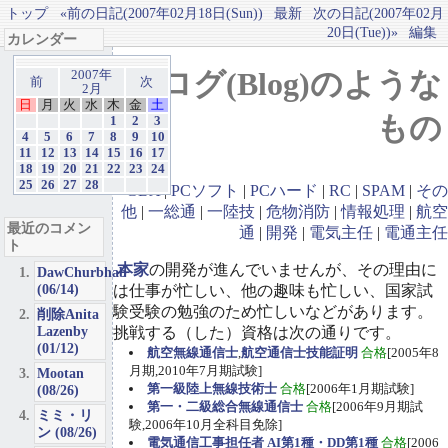
トップ
«前の日記(2007年02月18日(Sun))
最新
次の日記(2007年02月
20日(Tue))»
編集
カレンダー
ブログ(Blog)のような
2007年
前
次
2月
日
月
火
水
木
金
土
もの
1
2
3
4
5
6
7
8
9
10
11
12
13
14
15
16
17
18
19
20
21
22
23
24
25
26
27
28
GBA
|
PCソフト
|
PCハード
|
RC
|
SPAM
|
その
他
|
一総通
|
一陸技
|
危物消防
|
情報処理
|
航空
最近のコメン
通
|
開発
|
電気主任
|
電通主任
ト
本家
の開発が進んでいませんが、その理由に
DawChurbhab
(06/14)
は仕事が忙しい、他の趣味も忙しい、国家試
験受験の勉強のため忙しいなどがあります。
削除Anita
Lazenby
挑戦する（した）資格は次の通りです。
(01/12)
航空無線通信士
,
航空通信士技能証明
合格
[2005年8
月期,2010年7月期試験]
Mootan
第一級陸上無線技術士
合格
[2006年1月期試験]
(08/26)
第一・二級総合無線通信士
合格
[2006年9月期試
ミミ・リ
験,2006年10月全科目免除]
ン (08/26)
電気通信工事担任者 AI第1種・DD第1種
合格
[2006