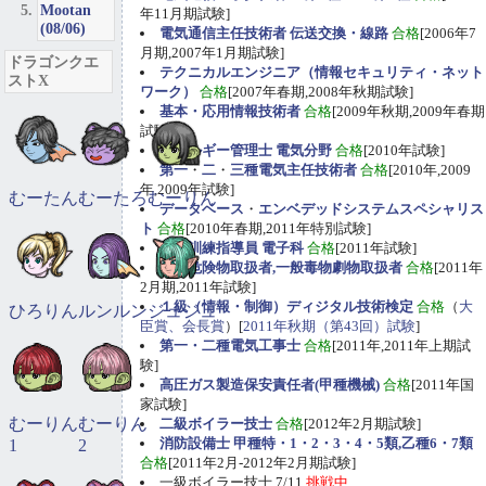
Mootan
年11月期試験]
(08/06)
電気通信主任技術者 伝送交換・線路
合格
[2006年7
月期,2007年1月期試験]
ドラゴンクエ
テクニカルエンジニア（情報セキュリティ・ネット
ストX
ワーク）
合格
[2007年春期,2008年秋期試験]
基本・応用情報技術者
合格
[2009年秋期,2009年春期
試験]
エネルギー管理士 電気分野
合格
[2010年試験]
第一
・
二
・
三種電気主任技術者
合格
[2010年,2009
年,2009年試験]
むーたん
むーたろ
むーりん
データベース
・
エンベデッドシステムスペシャリス
ト
合格
[2010年春期,2011年特別試験]
職業訓練指導員 電子科
合格
[2011年試験]
甲種危険物取扱者,一般毒物劇物取扱者
合格
[2011年
2月期,2011年試験]
１級（情報・制御）ディジタル技術検定
合格
（
大
ひろりん
ルンルン
ジュジュ
臣賞、会長賞
）[
2011年秋期（第43回）試験
]
第一・二種電気工事士
合格
[2011年,2011年上期試
験]
高圧ガス製造保安責任者(甲種機械)
合格
[2011年国
家試験]
むーりん
むーりん
二級ボイラー技士
合格
[2012年2月期試験]
消防設備士 甲種特・1・2・3・4・5類,乙種6・7類
1
2
合格
[2011年2月-2012年2月期試験]
一級ボイラー技士 7/11
挑戦中