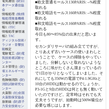
電気通信:
(財)日
■欧文普通モールス130PARIS: --%程度
本データ通信協
取れる
会
■欧文暗語モールス160PARIS: --%程度
情報処理:
(独)情
取れる
報処理推進機構
情報処理 解答速
■和文暗語モールス160PARIS: --%程度
報1:
iTEC
取れる
情報処理 解答速
今日も80〜85%位の出来だと思いま
報2:
TAC
す。
ディジタル技術
/
ラジオ・音響技
セカンダリサーバの組み立てですが、
能
検定
とりあえず古いケースの使いまわしと
電験電工:
(財)電
いうことで、ケースの掃除をやってい
気技術者試験セ
ンター
ました。分解しないと取れないような
エネ管理士:
(財)
ところに埃がたくさん溜まっているの
省エネルギーセ
で1日がかりとなってしまいました。そ
ンター
れにしても350Wの電源でP4-1.9GHzと
危険物消防:
(財)
10台のHDDは動かせるのでしょうか。
消防試験研究セ
ンター
P3-1Gと9台のHDDは何とも無く動いて
火薬類:
(社)全国
いたのですけど。定常時はそれでも大
火薬類保安協会
丈夫そうですが、始動時は500W級位が
放射線:
(財)原子
必要な感じはします。
力安全技術セン