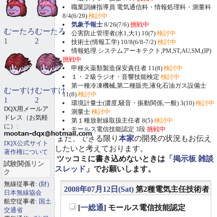
職業訓練指導員 電気通信科・情報処理科・測量科
8/4(6/29)
検討中
気象予報士
8/26(7/6)
挑戦中
むーたろ
むーたろ
公害防止管理者(水1,大1) 10(7)
検討中
1
2
技術士(情報工学) 10/8(6/8-7/2)
検討中
情報処理 システムアーキテクト,PM,ST,AU,SM,(IP)
挑戦中
甲種火薬類製造保安責任者 11(8)
検討中
１・２級ラジオ・音響技能検定
検討中
第一種冷凍機械,第二種販売,液化石油ガス設備士
むーすけ
むーすけ
11(8)
検討中
1
2
環境計量士(濃度,騒音・振動関係,一般) 3(10)
検討中
DQX用メールア
測量士
検討中
ドレス（お気軽
第１種放射線取扱主任者 8(5)
検討中
に）:
モールス電信技能認定 3段
挑戦中
また、できる限り
本家
の開発の状況もお伝え
DQX公式サイト
したいと考えております。
著作権について
ツッコミに書き込めないときは「
掲示板 雑談
試験関係リン
スレッド
」でお願いします。
ク
無線従事者:
(財)
2008年07月12日(Sat)
第2種電気主任技術者
日本無線協会
航空従事者:
国土
[
一総通
] モールス電信技能認定
交通省
_