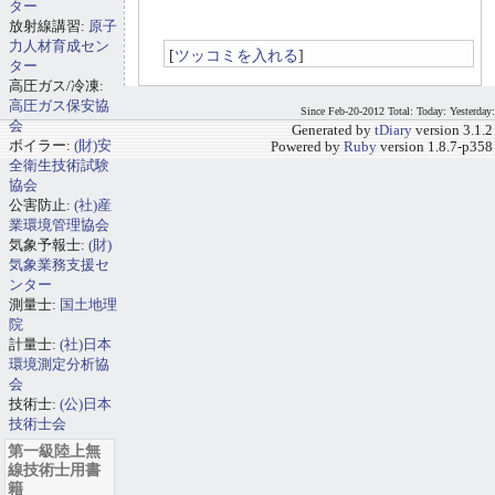
ター
放射線講習:
原子
力人材育成セン
[
ツッコミを入れる
]
ター
高圧ガス/冷凍:
高圧ガス保安協
Since Feb-20-2012 Total: Today: Yesterday:
会
Generated by
tDiary
version 3.1.2
ボイラー:
(財)安
Powered by
Ruby
version 1.8.7-p358
全衛生技術試験
協会
公害防止:
(社)産
業環境管理協会
気象予報士:
(財)
気象業務支援セ
ンター
測量士:
国土地理
院
計量士:
(社)日本
環境測定分析協
会
技術士:
(公)日本
技術士会
第一級陸上無
線技術士用書
籍