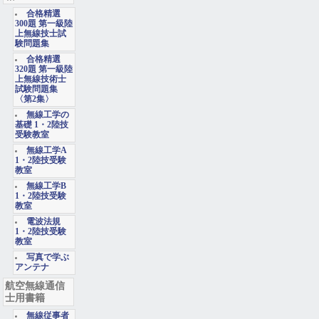
合格精選
300題 第一級陸
上無線技士試
験問題集
合格精選
320題 第一級陸
上無線技術士
試験問題集
〈第2集〉
無線工学の
基礎 1・2陸技
受験教室
無線工学A
1・2陸技受験
教室
無線工学B
1・2陸技受験
教室
電波法規
1・2陸技受験
教室
写真で学ぶ
アンテナ
航空無線通信
士用書籍
無線従事者