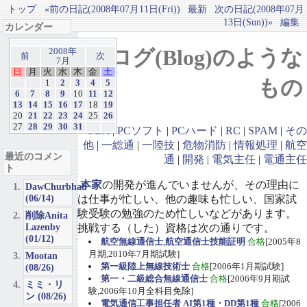
トップ
«前の日記(2008年07月11日(Fri))
最新
次の日記(2008年07月
13日(Sun))»
編集
カレンダー
ブログ(Blog)のような
2008年
前
次
7月
日
月
火
水
木
金
土
もの
1
2
3
4
5
6
7
8
9
10
11
12
13
14
15
16
17
18
19
20
21
22
23
24
25
26
27
28
29
30
31
GBA
|
PCソフト
|
PCハード
|
RC
|
SPAM
|
その
他
|
一総通
|
一陸技
|
危物消防
|
情報処理
|
航空
最近のコメン
通
|
開発
|
電気主任
|
電通主任
ト
本家
の開発が進んでいませんが、その理由に
DawChurbhab
(06/14)
は仕事が忙しい、他の趣味も忙しい、国家試
験受験の勉強のため忙しいなどがあります。
削除Anita
Lazenby
挑戦する（した）資格は次の通りです。
(01/12)
航空無線通信士
,
航空通信士技能証明
合格
[2005年8
月期,2010年7月期試験]
Mootan
第一級陸上無線技術士
合格
[2006年1月期試験]
(08/26)
第一・二級総合無線通信士
合格
[2006年9月期試
ミミ・リ
験,2006年10月全科目免除]
ン (08/26)
電気通信工事担任者 AI第1種・DD第1種
合格
[2006