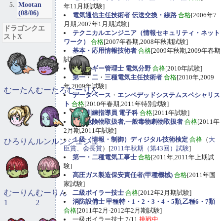
Mootan
年11月期試験]
(08/06)
電気通信主任技術者 伝送交換・線路
合格
[2006年7
月期,2007年1月期試験]
ドラゴンクエ
テクニカルエンジニア（情報セキュリティ・ネット
ストX
ワーク）
合格
[2007年春期,2008年秋期試験]
基本・応用情報技術者
合格
[2009年秋期,2009年春期
試験]
エネルギー管理士 電気分野
合格
[2010年試験]
第一
・
二
・
三種電気主任技術者
合格
[2010年,2009
年,2009年試験]
むーたん
むーたろ
むーりん
データベース
・
エンベデッドシステムスペシャリス
ト
合格
[2010年春期,2011年特別試験]
職業訓練指導員 電子科
合格
[2011年試験]
甲種危険物取扱者,一般毒物劇物取扱者
合格
[2011年
2月期,2011年試験]
１級（情報・制御）ディジタル技術検定
合格
（
大
ひろりん
ルンルン
ジュジュ
臣賞、会長賞
）[
2011年秋期（第43回）試験
]
第一・二種電気工事士
合格
[2011年,2011年上期試
験]
高圧ガス製造保安責任者(甲種機械)
合格
[2011年国
家試験]
むーりん
むーりん
二級ボイラー技士
合格
[2012年2月期試験]
消防設備士 甲種特・1・2・3・4・5類,乙種6・7類
1
2
合格
[2011年2月-2012年2月期試験]
一級ボイラー技士 7/11
挑戦中