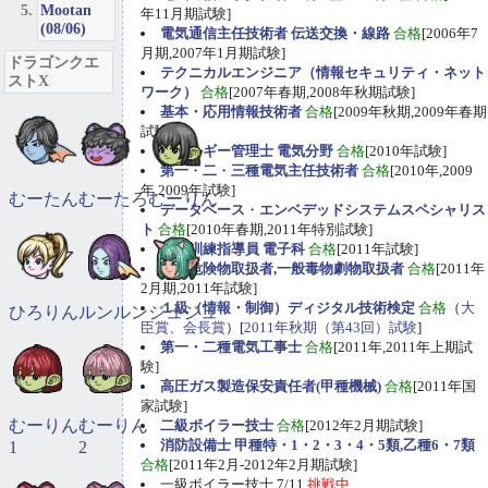
Mootan
年11月期試験]
(08/06)
電気通信主任技術者 伝送交換・線路
合格
[2006年7
月期,2007年1月期試験]
ドラゴンクエ
テクニカルエンジニア（情報セキュリティ・ネット
ストX
ワーク）
合格
[2007年春期,2008年秋期試験]
基本・応用情報技術者
合格
[2009年秋期,2009年春期
試験]
エネルギー管理士 電気分野
合格
[2010年試験]
第一
・
二
・
三種電気主任技術者
合格
[2010年,2009
年,2009年試験]
むーたん
むーたろ
むーりん
データベース
・
エンベデッドシステムスペシャリス
ト
合格
[2010年春期,2011年特別試験]
職業訓練指導員 電子科
合格
[2011年試験]
甲種危険物取扱者,一般毒物劇物取扱者
合格
[2011年
2月期,2011年試験]
１級（情報・制御）ディジタル技術検定
合格
（
大
ひろりん
ルンルン
ジュジュ
臣賞、会長賞
）[
2011年秋期（第43回）試験
]
第一・二種電気工事士
合格
[2011年,2011年上期試
験]
高圧ガス製造保安責任者(甲種機械)
合格
[2011年国
家試験]
むーりん
むーりん
二級ボイラー技士
合格
[2012年2月期試験]
消防設備士 甲種特・1・2・3・4・5類,乙種6・7類
1
2
合格
[2011年2月-2012年2月期試験]
一級ボイラー技士 7/11
挑戦中