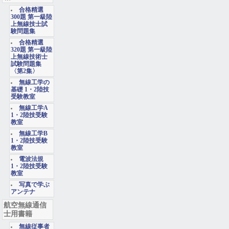
合格精選
300題 第一級陸
上無線技士試
験問題集
合格精選
320題 第一級陸
上無線技術士
試験問題集
〈第2集〉
無線工学の
基礎 1・2陸技
受験教室
無線工学A
1・2陸技受験
教室
無線工学B
1・2陸技受験
教室
電波法規
1・2陸技受験
教室
写真で学ぶ
アンテナ
航空無線通信
士用書籍
無線従事者