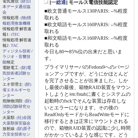
電気通信:
(財)日
[
一総通
] モールス電信技能認定
_
本データ通信協
■欧文普通モールス130PARIS: --%程度
会
取れる
情報処理:
(独)情
報処理推進機構
■欧文暗語モールス160PARIS: --%程度
情報処理 解答速
取れる
報1:
iTEC
■和文暗語モールス160PARIS: --%程度
情報処理 解答速
取れる
報2:
TAC
ディジタル技術
/
今日も80〜85%位の出来だと思いま
ラジオ・音響技
す。
能
検定
プライマリサーバのFedora9へのバージ
電験電工:
(財)電
気技術者試験セ
ョンアップですが、どうにかほとんど
ンター
を完了させることが出来ました。しか
エネ管理士:
(財)
し最後の最後、箱物RAID装置をマウン
省エネルギーセ
トしようと/etc/fstabに書くとシステムの
ンター
起動時のfsckでそんな装置は存在しな
危険物消防:
(財)
消防試験研究セ
いとエラーになります。その後の
ンター
ReadOnlyモードからReadWriteモードに
火薬類:
(社)全国
移行するときは正常にマウントされる
火薬類保安協会
ので、箱物RAID装置の認識に少し時間
放射線:
(財)原子
力安全技術セン
がかかっているような感じです。どう