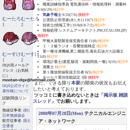
職業訓練指導員 電気通信科・情報処理科・測量科
8/4(6/29)
検討中
気象予報士
8/26(7/6)
挑戦中
むーたろ
むーたろ
公害防止管理者(水1,大1) 10(7)
検討中
1
2
技術士(情報工学) 10/8(6/8-7/2)
検討中
情報処理 システムアーキテクト,PM,ST,AU,SM,(IP)
挑戦中
甲種火薬類製造保安責任者 11(8)
検討中
１・２級ラジオ・音響技能検定
検討中
第一種冷凍機械,第二種販売,液化石油ガス設備士
むーすけ
むーすけ
11(8)
検討中
1
2
環境計量士(濃度,騒音・振動関係,一般) 3(10)
検討中
DQX用メールア
測量士
検討中
ドレス（お気軽
第１種放射線取扱主任者 8(5)
検討中
に）:
モールス電信技能認定 3段
挑戦中
また、できる限り
本家
の開発の状況もお伝え
DQX公式サイト
したいと考えております。
著作権について
ツッコミに書き込めないときは「
掲示板 雑談
試験関係リン
スレッド
」でお願いします。
ク
無線従事者:
(財)
2008年07月28日(Mon)
テクニカルエンジニ
日本無線協会
航空従事者:
国土
ア・ネットワーク
交通省