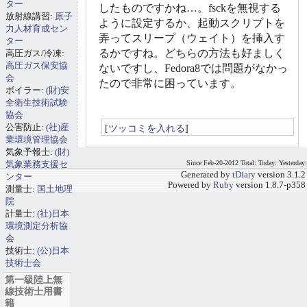
ター
したものですかね…。fsckを無視する
放射線講習:
原子
ように設定するか、起動スクリプトを
力人材育成セン
弄ってスリープ（ウェイト）を挿入す
ター
るかですね。どちらの方法も好ましく
高圧ガス/冷凍:
高圧ガス保安協
ないですし、Fedora8では問題がなかっ
会
たので非常に困っています。
ボイラー:
(財)安
全衛生技術試験
協会
公害防止:
(社)産
[
ツッコミを入れる
]
業環境管理協会
気象予報士:
(財)
気象業務支援セ
Since Feb-20-2012 Total: Today: Yesterday:
Generated by
tDiary
version 3.1.2
ンター
Powered by
Ruby
version 1.8.7-p358
測量士:
国土地理
院
計量士:
(社)日本
環境測定分析協
会
技術士:
(公)日本
技術士会
第一級陸上無
線技術士用書
籍