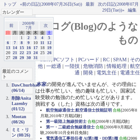
トップ
«前の日記(2008年07月26日(Sat))
最新
次の日記(2008年07月
29日(Tue))»
編集
カレンダー
ブログ(Blog)のような
2008年
前
次
7月
日
月
火
水
木
金
土
もの
1
2
3
4
5
6
7
8
9
10
11
12
13
14
15
16
17
18
19
20
21
22
23
24
25
26
27
28
29
30
31
GBA
|
PCソフト
|
PCハード
|
RC
|
SPAM
|
その
他
|
一総通
|
一陸技
|
危物消防
|
情報処理
|
航空
最近のコメン
通
|
開発
|
電気主任
|
電通主任
ト
本家
の開発が進んでいませんが、その理由に
DawChurbhab
(06/14)
は仕事が忙しい、他の趣味も忙しい、国家試
験受験の勉強のため忙しいなどがあります。
削除Anita
Lazenby
挑戦する（した）資格は次の通りです。
(01/12)
航空無線通信士
,
航空通信士技能証明
合格
[2005年8
月期,2010年7月期試験]
Mootan
第一級陸上無線技術士
合格
[2006年1月期試験]
(08/26)
第一・二級総合無線通信士
合格
[2006年9月期試
ミミ・リ
験,2006年10月全科目免除]
ン (08/26)
電気通信工事担任者 AI第1種・DD第1種
合格
[2006