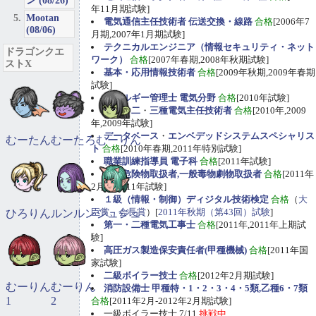
ン (08/26)
年11月期試験]
Mootan
電気通信主任技術者 伝送交換・線路
合格
[2006年7
(08/06)
月期,2007年1月期試験]
テクニカルエンジニア（情報セキュリティ・ネット
ドラゴンクエ
ワーク）
合格
[2007年春期,2008年秋期試験]
ストX
基本・応用情報技術者
合格
[2009年秋期,2009年春期
試験]
エネルギー管理士 電気分野
合格
[2010年試験]
第一
・
二
・
三種電気主任技術者
合格
[2010年,2009
年,2009年試験]
データベース
・
エンベデッドシステムスペシャリス
むーたん
むーたろ
むーりん
ト
合格
[2010年春期,2011年特別試験]
職業訓練指導員 電子科
合格
[2011年試験]
甲種危険物取扱者,一般毒物劇物取扱者
合格
[2011年
2月期,2011年試験]
１級（情報・制御）ディジタル技術検定
合格
（
大
臣賞、会長賞
）[
2011年秋期（第43回）試験
]
ひろりん
ルンルン
ジュジュ
第一・二種電気工事士
合格
[2011年,2011年上期試
験]
高圧ガス製造保安責任者(甲種機械)
合格
[2011年国
家試験]
二級ボイラー技士
合格
[2012年2月期試験]
むーりん
むーりん
消防設備士 甲種特・1・2・3・4・5類,乙種6・7類
1
2
合格
[2011年2月-2012年2月期試験]
一級ボイラー技士 7/11
挑戦中