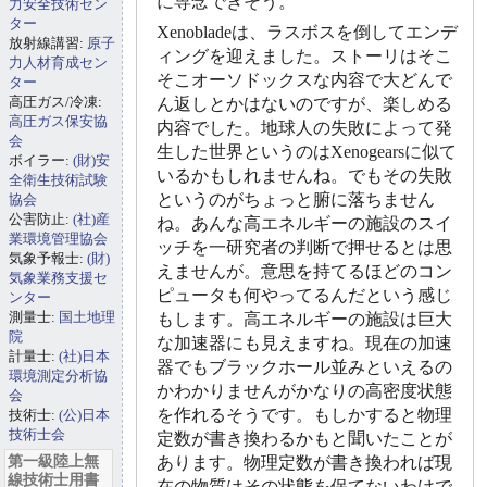
に専念できそう。
力安全技術セン
ター
Xenobladeは、ラスボスを倒してエンデ
放射線講習:
原子
ィングを迎えました。ストーリはそこ
力人材育成セン
そこオーソドックスな内容で大どんで
ター
高圧ガス/冷凍:
ん返しとかはないのですが、楽しめる
高圧ガス保安協
内容でした。地球人の失敗によって発
会
生した世界というのはXenogearsに似て
ボイラー:
(財)安
いるかもしれませんね。でもその失敗
全衛生技術試験
というのがちょっと腑に落ちません
協会
公害防止:
(社)産
ね。あんな高エネルギーの施設のスイ
業環境管理協会
ッチを一研究者の判断で押せるとは思
気象予報士:
(財)
えませんが。意思を持てるほどのコン
気象業務支援セ
ピュータも何やってるんだという感じ
ンター
測量士:
国土地理
もします。高エネルギーの施設は巨大
院
な加速器にも見えますね。現在の加速
計量士:
(社)日本
器でもブラックホール並みといえるの
環境測定分析協
かわかりませんがかなりの高密度状態
会
を作れるそうです。もしかすると物理
技術士:
(公)日本
技術士会
定数が書き換わるかもと聞いたことが
第一級陸上無
あります。物理定数が書き換われば現
線技術士用書
在の物質はその状態を保てないわけで