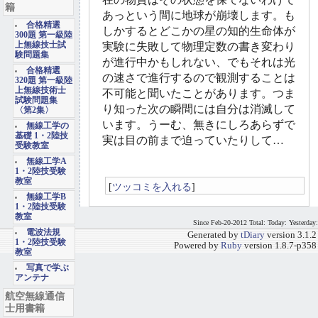
籍
あっという間に地球が崩壊します。も
合格精選
しかするとどこかの星の知的生命体が
300題 第一級陸
上無線技士試
実験に失敗して物理定数の書き変わり
験問題集
が進行中かもしれない、でもそれは光
合格精選
の速さで進行するので観測することは
320題 第一級陸
上無線技術士
不可能と聞いたことがあります。つま
試験問題集
り知った次の瞬間には自分は消滅して
〈第2集〉
います。うーむ、無きにしろあらずで
無線工学の
基礎 1・2陸技
実は目の前まで迫っていたりして…
受験教室
無線工学A
1・2陸技受験
教室
[
ツッコミを入れる
]
無線工学B
1・2陸技受験
教室
Since Feb-20-2012 Total: Today: Yesterday:
電波法規
Generated by
tDiary
version 3.1.2
1・2陸技受験
Powered by
Ruby
version 1.8.7-p358
教室
写真で学ぶ
アンテナ
航空無線通信
士用書籍