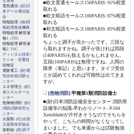
交通省
■欧文普通モールス150PARIS: 91%程度
電気通信:
(財)日
取れる
本データ通信協
■欧文暗語モールス180PARIS: 87%程度
会
情報処理:
(独)情
取れる
報処理推進機構
■和文暗語モールス180PARIS: 85%程度
情報処理 解答速
取れる
報1:
iTEC
ちょっと調子が良かったです。三段な
情報処理 解答速
ら取れますかね。調子が良ければ四段
報2:
TAC
ディジタル技術
/
(140PARIS)も狙えるかもしれません。
ラジオ・音響技
五段(160PARIS)は無理ですね。人間の
能
検定
限界（筆記）と思います。タイプ受信
電験電工:
(財)電
とか認めてくれれば可能性は出てきま
気技術者試験セ
ンター
すが。
エネ管理士:
(財)
省エネルギーセ
[
危物消防
] 甲種第1類消防設備士
_
ンター
■(財)日本消防設備安全センター 消防用
危険物消防:
(財)
設備等の知識-早わかりノート- P.184
消防試験研究セ
ンター
Xenobladeが片付きそうなのでそちらを
火薬類:
(社)全国
やって、こちらの時間がなくなってし
火薬類保安協会
まいました。でも来週からは試験勉強
放射線:
(財)原子