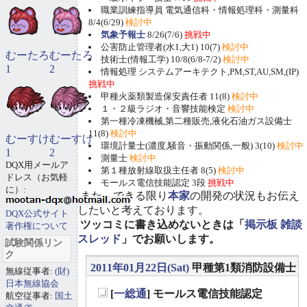
職業訓練指導員 電気通信科・情報処理科・測量科
8/4(6/29)
検討中
気象予報士
8/26(7/6)
挑戦中
公害防止管理者(水1,大1) 10(7)
検討中
むーたろ
むーたろ
技術士(情報工学) 10/8(6/8-7/2)
検討中
1
2
情報処理 システムアーキテクト,PM,ST,AU,SM,(IP)
挑戦中
甲種火薬類製造保安責任者 11(8)
検討中
１・２級ラジオ・音響技能検定
検討中
第一種冷凍機械,第二種販売,液化石油ガス設備士
11(8)
検討中
むーすけ
むーすけ
環境計量士(濃度,騒音・振動関係,一般) 3(10)
検討中
1
2
測量士
検討中
DQX用メールア
第１種放射線取扱主任者 8(5)
検討中
ドレス（お気軽
モールス電信技能認定 3段
挑戦中
に）:
また、できる限り
本家
の開発の状況もお伝え
したいと考えております。
DQX公式サイト
ツッコミに書き込めないときは「
掲示板 雑談
著作権について
スレッド
」でお願いします。
試験関係リン
ク
2011年01月22日(Sat)
甲種第1類消防設備士
無線従事者:
(財)
日本無線協会
[
一総通
] モールス電信技能認定
航空従事者:
国土
_