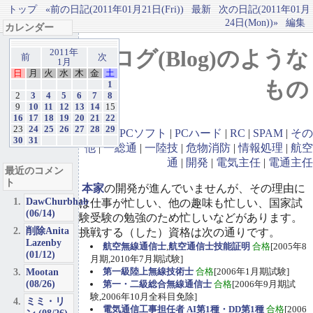
トップ
«前の日記(2011年01月21日(Fri))
最新
次の日記(2011年01月
24日(Mon))»
編集
カレンダー
ブログ(Blog)のような
2011年
前
次
1月
日
月
火
水
木
金
土
もの
1
2
3
4
5
6
7
8
9
10
11
12
13
14
15
16
17
18
19
20
21
22
23
24
25
26
27
28
29
GBA
|
PCソフト
|
PCハード
|
RC
|
SPAM
|
その
30
31
他
|
一総通
|
一陸技
|
危物消防
|
情報処理
|
航空
通
|
開発
|
電気主任
|
電通主任
最近のコメン
ト
本家
の開発が進んでいませんが、その理由に
DawChurbhab
は仕事が忙しい、他の趣味も忙しい、国家試
(06/14)
験受験の勉強のため忙しいなどがあります。
削除Anita
挑戦する（した）資格は次の通りです。
Lazenby
航空無線通信士
,
航空通信士技能証明
合格
[2005年8
(01/12)
月期,2010年7月期試験]
Mootan
第一級陸上無線技術士
合格
[2006年1月期試験]
(08/26)
第一・二級総合無線通信士
合格
[2006年9月期試
験,2006年10月全科目免除]
ミミ・リ
電気通信工事担任者 AI第1種・DD第1種
合格
[2006