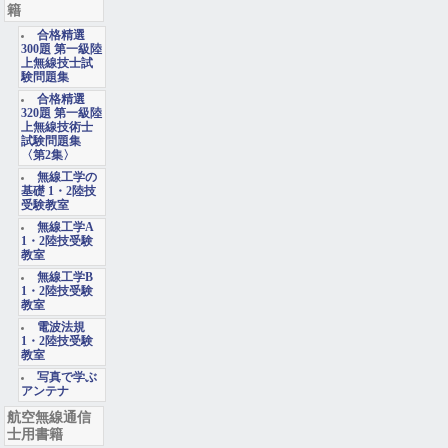
籍
合格精選
300題 第一級陸
上無線技士試
験問題集
合格精選
320題 第一級陸
上無線技術士
試験問題集
〈第2集〉
無線工学の
基礎 1・2陸技
受験教室
無線工学A
1・2陸技受験
教室
無線工学B
1・2陸技受験
教室
電波法規
1・2陸技受験
教室
写真で学ぶ
アンテナ
航空無線通信
士用書籍