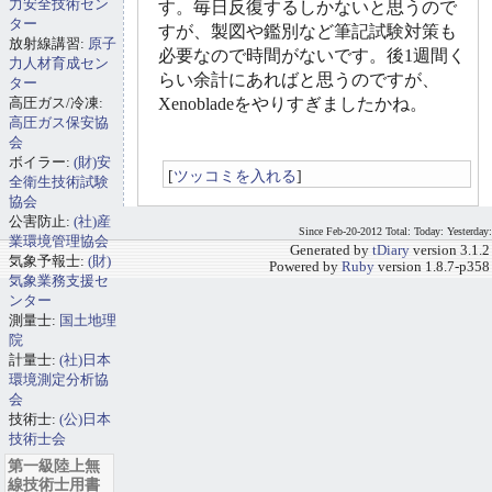
力安全技術セン
す。毎日反復するしかないと思うので
ター
すが、製図や鑑別など筆記試験対策も
放射線講習:
原子
必要なので時間がないです。後1週間く
力人材育成セン
らい余計にあればと思うのですが、
ター
高圧ガス/冷凍:
Xenobladeをやりすぎましたかね。
高圧ガス保安協
会
ボイラー:
(財)安
[
ツッコミを入れる
]
全衛生技術試験
協会
公害防止:
(社)産
Since Feb-20-2012 Total: Today: Yesterday:
業環境管理協会
Generated by
tDiary
version 3.1.2
気象予報士:
(財)
Powered by
Ruby
version 1.8.7-p358
気象業務支援セ
ンター
測量士:
国土地理
院
計量士:
(社)日本
環境測定分析協
会
技術士:
(公)日本
技術士会
第一級陸上無
線技術士用書