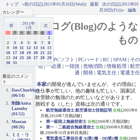
トップ
«前の日記(2011年01月26日(Wed))
最新
次の日記(2011年01
月28日(Fri))»
編集
カレンダー
ブログ(Blog)のような
2011年
前
次
1月
日
月
火
水
木
金
土
もの
1
2
3
4
5
6
7
8
9
10
11
12
13
14
15
16
17
18
19
20
21
22
23
24
25
26
27
28
29
GBA
|
PCソフト
|
PCハード
|
RC
|
SPAM
|
その
30
31
他
|
一総通
|
一陸技
|
危物消防
|
情報処理
|
航空
通
|
開発
|
電気主任
|
電通主任
最近のコメン
ト
本家
の開発が進んでいませんが、その理由に
DawChurbhab
は仕事が忙しい、他の趣味も忙しい、国家試
(06/14)
験受験の勉強のため忙しいなどがあります。
削除Anita
挑戦する（した）資格は次の通りです。
Lazenby
航空無線通信士
,
航空通信士技能証明
合格
[2005年8
(01/12)
月期,2010年7月期試験]
Mootan
第一級陸上無線技術士
合格
[2006年1月期試験]
(08/26)
第一・二級総合無線通信士
合格
[2006年9月期試
験,2006年10月全科目免除]
ミミ・リ
電気通信工事担任者 AI第1種・DD第1種
合格
[2006