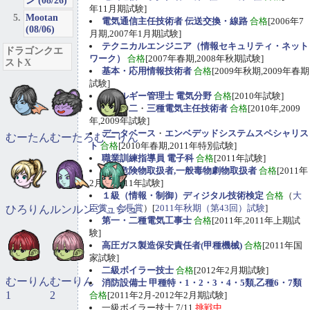
ン (08/26)
年11月期試験]
Mootan
電気通信主任技術者 伝送交換・線路
合格
[2006年7
(08/06)
月期,2007年1月期試験]
テクニカルエンジニア（情報セキュリティ・ネット
ドラゴンクエ
ワーク）
合格
[2007年春期,2008年秋期試験]
ストX
基本・応用情報技術者
合格
[2009年秋期,2009年春期
試験]
エネルギー管理士 電気分野
合格
[2010年試験]
第一
・
二
・
三種電気主任技術者
合格
[2010年,2009
年,2009年試験]
データベース
・
エンベデッドシステムスペシャリス
むーたん
むーたろ
むーりん
ト
合格
[2010年春期,2011年特別試験]
職業訓練指導員 電子科
合格
[2011年試験]
甲種危険物取扱者,一般毒物劇物取扱者
合格
[2011年
2月期,2011年試験]
１級（情報・制御）ディジタル技術検定
合格
（
大
臣賞、会長賞
）[
2011年秋期（第43回）試験
]
ひろりん
ルンルン
ジュジュ
第一・二種電気工事士
合格
[2011年,2011年上期試
験]
高圧ガス製造保安責任者(甲種機械)
合格
[2011年国
家試験]
二級ボイラー技士
合格
[2012年2月期試験]
むーりん
むーりん
消防設備士 甲種特・1・2・3・4・5類,乙種6・7類
1
2
合格
[2011年2月-2012年2月期試験]
一級ボイラー技士 7/11
挑戦中