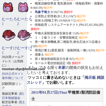
職業訓練指導員 電気通信科・情報処理科・測量科
8/4(6/29)
検討中
気象予報士
8/26(7/6)
挑戦中
公害防止管理者(水1,大1) 10(7)
検討中
むーたろ
むーたろ
技術士(情報工学) 10/8(6/8-7/2)
検討中
1
2
情報処理 システムアーキテクト,PM,ST,AU,SM,(IP)
挑戦中
甲種火薬類製造保安責任者 11(8)
検討中
１・２級ラジオ・音響技能検定
検討中
第一種冷凍機械,第二種販売,液化石油ガス設備士
11(8)
検討中
むーすけ
むーすけ
環境計量士(濃度,騒音・振動関係,一般) 3(10)
検討中
1
2
測量士
検討中
DQX用メールア
第１種放射線取扱主任者 8(5)
検討中
ドレス（お気軽
モールス電信技能認定 3段
挑戦中
に）:
また、できる限り
本家
の開発の状況もお伝え
したいと考えております。
DQX公式サイト
ツッコミに書き込めないときは「
掲示板 雑談
著作権について
スレッド
」でお願いします。
試験関係リン
ク
2011年01月27日(Thu)
甲種第1類消防設備
無線従事者:
(財)
日本無線協会
士
航空従事者:
国土