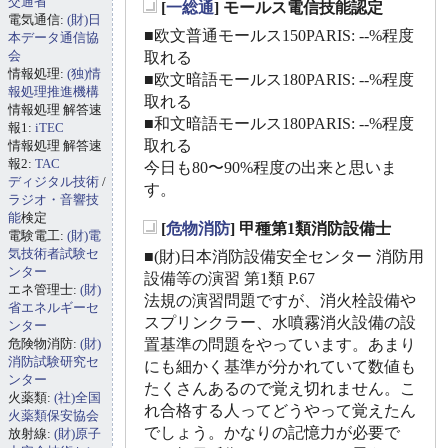
交通省
[
一総通
] モールス電信技能認定
電気通信:
(財)日
_
■欧文普通モールス150PARIS: --%程度
本データ通信協
会
取れる
情報処理:
(独)情
■欧文暗語モールス180PARIS: --%程度
報処理推進機構
取れる
情報処理 解答速
■和文暗語モールス180PARIS: --%程度
報1:
iTEC
取れる
情報処理 解答速
報2:
TAC
今日も80〜90%程度の出来と思いま
ディジタル技術
/
す。
ラジオ・音響技
能
検定
[
危物消防
] 甲種第1類消防設備士
電験電工:
(財)電
_
気技術者試験セ
■(財)日本消防設備安全センター 消防用
ンター
設備等の演習 第1類 P.67
エネ管理士:
(財)
法規の演習問題ですが、消火栓設備や
省エネルギーセ
スプリンクラー、水噴霧消火設備の設
ンター
危険物消防:
(財)
置基準の問題をやっています。あまり
消防試験研究セ
にも細かく基準が分かれていて数値も
ンター
たくさんあるので覚え切れません。こ
火薬類:
(社)全国
れ合格する人ってどうやって覚えたん
火薬類保安協会
でしょう。かなりの記憶力が必要で
放射線:
(財)原子