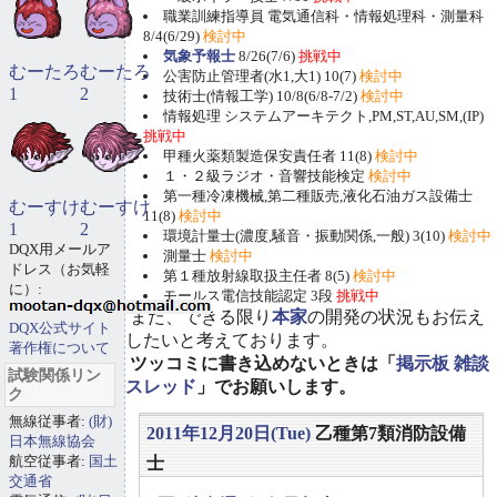
職業訓練指導員 電気通信科・情報処理科・測量科
8/4(6/29)
検討中
気象予報士
8/26(7/6)
挑戦中
むーたろ
むーたろ
公害防止管理者(水1,大1) 10(7)
検討中
1
2
技術士(情報工学) 10/8(6/8-7/2)
検討中
情報処理 システムアーキテクト,PM,ST,AU,SM,(IP)
挑戦中
甲種火薬類製造保安責任者 11(8)
検討中
１・２級ラジオ・音響技能検定
検討中
第一種冷凍機械,第二種販売,液化石油ガス設備士
むーすけ
むーすけ
11(8)
検討中
1
2
環境計量士(濃度,騒音・振動関係,一般) 3(10)
検討中
DQX用メールア
測量士
検討中
ドレス（お気軽
第１種放射線取扱主任者 8(5)
検討中
に）:
モールス電信技能認定 3段
挑戦中
また、できる限り
本家
の開発の状況もお伝え
DQX公式サイト
したいと考えております。
著作権について
ツッコミに書き込めないときは「
掲示板 雑談
試験関係リン
スレッド
」でお願いします。
ク
無線従事者:
(財)
2011年12月20日(Tue)
乙種第7類消防設備
日本無線協会
航空従事者:
国土
士
交通省