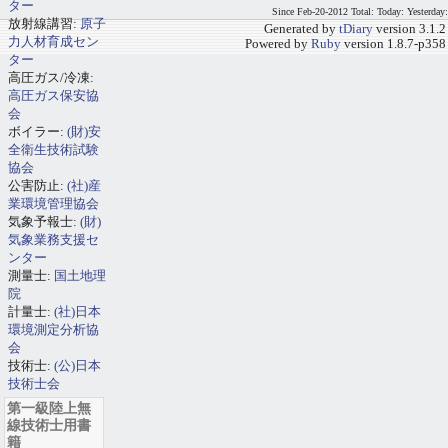
ター
Since Feb-20-2012 Total: Today: Yesterday:
放射線講習:
原子
Generated by
tDiary
version 3.1.2
力人材育成セン
Powered by
Ruby
version 1.8.7-p358
ター
高圧ガス/冷凍:
高圧ガス保安協
会
ボイラー:
(財)安
全衛生技術試験
協会
公害防止:
(社)産
業環境管理協会
気象予報士:
(財)
気象業務支援セ
ンター
測量士:
国土地理
院
計量士:
(社)日本
環境測定分析協
会
技術士:
(公)日本
技術士会
第一級陸上無
線技術士用書
籍