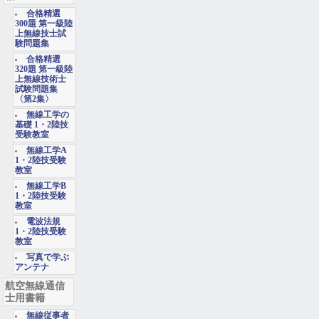
合格精選
300題 第一級陸
上無線技士試
験問題集
合格精選
320題 第一級陸
上無線技術士
試験問題集
〈第2集〉
無線工学の
基礎 1・2陸技
受験教室
無線工学A
1・2陸技受験
教室
無線工学B
1・2陸技受験
教室
電波法規
1・2陸技受験
教室
写真で学ぶ
アンテナ
航空無線通信
士用書籍
無線従事者