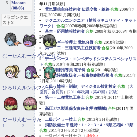
Mootan
年11月期試験]
(08/06)
電気通信主任技術者 伝送交換・線路
合格
[2006年7
月期,2007年1月期試験]
ドラゴンクエ
テクニカルエンジニア（情報セキュリティ・ネット
ストX
ワーク）
合格
[2007年春期,2008年秋期試験]
基本・応用情報技術者
合格
[2009年秋期,2009年春期
試験]
エネルギー管理士 電気分野
合格
[2010年試験]
第一
・
二
・
三種電気主任技術者
合格
[2010年,2009
年,2009年試験]
むーたん
むーたろ
むーりん
データベース
・
エンベデッドシステムスペシャリス
ト
合格
[2010年春期,2011年特別試験]
職業訓練指導員 電子科
合格
[2011年試験]
甲種危険物取扱者,一般毒物劇物取扱者
合格
[2011年
2月期,2011年試験]
１級（情報・制御）ディジタル技術検定
合格
（
大
ひろりん
ルンルン
ジュジュ
臣賞、会長賞
）[
2011年秋期（第43回）試験
]
第一・二種電気工事士
合格
[2011年,2011年上期試
験]
高圧ガス製造保安責任者(甲種機械)
合格
[2011年国
家試験]
むーりん
むーりん
二級ボイラー技士
合格
[2012年2月期試験]
消防設備士 甲種特・1・2・3・4・5類,乙種6・7類
1
2
合格
[2011年2月-2012年2月期試験]
一級ボイラー技士 7/11
挑戦中