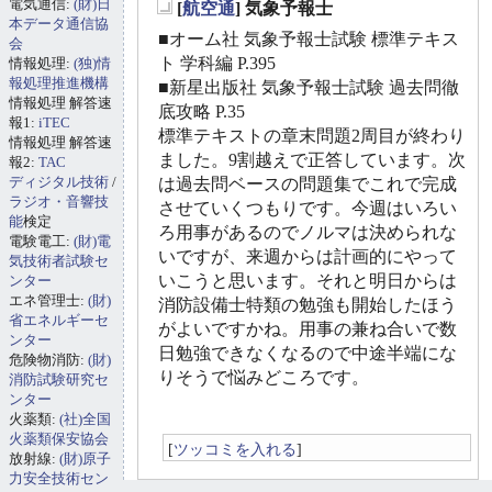
電気通信:
(財)日
[
航空通
] 気象予報士
_
本データ通信協
■オーム社 気象予報士試験 標準テキス
会
ト 学科編 P.395
情報処理:
(独)情
報処理推進機構
■新星出版社 気象予報士試験 過去問徹
情報処理 解答速
底攻略 P.35
報1:
iTEC
標準テキストの章末問題2周目が終わり
情報処理 解答速
ました。9割越えで正答しています。次
報2:
TAC
ディジタル技術
/
は過去問ベースの問題集でこれで完成
ラジオ・音響技
させていくつもりです。今週はいろい
能
検定
ろ用事があるのでノルマは決められな
電験電工:
(財)電
いですが、来週からは計画的にやって
気技術者試験セ
いこうと思います。それと明日からは
ンター
エネ管理士:
(財)
消防設備士特類の勉強も開始したほう
省エネルギーセ
がよいですかね。用事の兼ね合いで数
ンター
日勉強できなくなるので中途半端にな
危険物消防:
(財)
りそうで悩みどころです。
消防試験研究セ
ンター
火薬類:
(社)全国
火薬類保安協会
[
ツッコミを入れる
]
放射線:
(財)原子
力安全技術セン