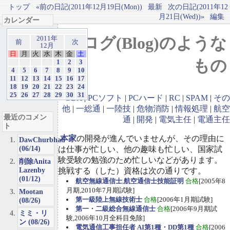
トップ
«前の日記(2011年12月19日(Mon))
最新
次の日記(2011年12
月21日(Wed))»
編集
カレンダー
ブログ(Blog)のような
2011年
前
次
12月
日
月
火
水
木
金
土
もの
1
2
3
4
5
6
7
8
9
10
11
12
13
14
15
16
17
18
19
20
21
22
23
24
25
26
27
28
29
30
31
GBA
|
PCソフト
|
PCハード
|
RC
|
SPAM
|
その
他
|
一総通
|
一陸技
|
危物消防
|
情報処理
|
航空
最近のコメン
通
|
開発
|
電気主任
|
電通主任
ト
本家
の開発が進んでいませんが、その理由に
DawChurbhab
(06/14)
は仕事が忙しい、他の趣味も忙しい、国家試
験受験の勉強のため忙しいなどがあります。
削除Anita
Lazenby
挑戦する（した）資格は次の通りです。
(01/12)
航空無線通信士
,
航空通信士技能証明
合格
[2005年8
月期,2010年7月期試験]
Mootan
第一級陸上無線技術士
合格
[2006年1月期試験]
(08/26)
第一・二級総合無線通信士
合格
[2006年9月期試
ミミ・リ
験,2006年10月全科目免除]
ン (08/26)
電気通信工事担任者 AI第1種・DD第1種
合格
[2006