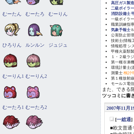
高圧ガス製造
二級ボイラ
むーたん
むーたろ
むーりん
消防設備士 甲
一級ボイラー技
職業訓練指導員
気象予報士
8
公害防止管理者(
技術士(情報工学)
ひろりん
ルンルン
ジュジュ
情報処理 システ
甲種火薬類製造
１・２級ラ
第一種冷凍機械
環境計量士(濃
測量士
検討
むーりん1
むーりん2
第１種放射線取
モールス電信
また、できる
ツッコミに書
むーたろ1
むーたろ2
2007年11月1
[
一総通
_
■欧文普通モ