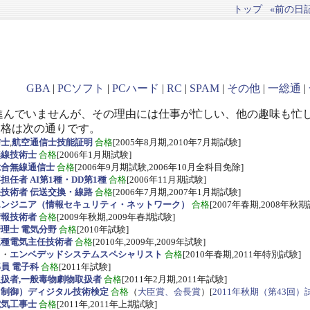
トップ
«前の日記(
GBA
|
PCソフト
|
PCハード
|
RC
|
SPAM
|
その他
|
一総通
|
進んでいませんが、その理由には仕事が忙しい、他の趣味も忙
資格は次の通りです。
信士
,
航空通信士技能証明
合格
[2005年8月期,2010年7月期試験]
無線技術士
合格
[2006年1月期試験]
総合無線通信士
合格
[2006年9月期試験,2006年10月全科目免除]
任者 AI第1種・DD第1種
合格
[2006年11月期試験]
技術者 伝送交換・線路
合格
[2006年7月期,2007年1月期試験]
エンジニア（情報セキュリティ・ネットワーク）
合格
[2007年春期,2008年秋期
情報技術者
合格
[2009年秋期,2009年春期試験]
理士 電気分野
合格
[2010年試験]
三種電気主任技術者
合格
[2010年,2009年,2009年試験]
ス
・
エンベデッドシステムスペシャリスト
合格
[2010年春期,2011年特別試験]
員 電子科
合格
[2011年試験]
扱者,一般毒物劇物取扱者
合格
[2011年2月期,2011年試験]
・制御）ディジタル技術検定
合格
（
大臣賞、会長賞
）[
2011年秋期（第43回）
電気工事士
合格
[2011年,2011年上期試験]