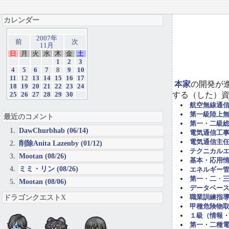
カレンダー
2007年
前
次
11月
日
月
火
水
木
金
土
1
2
3
4
5
6
7
8
9
10
11
12
13
14
15
16
17
本家
の開発が
18
19
20
21
22
23
24
する（した）
25
26
27
28
29
30
航空無線通
第一級陸上
最近のコメント
第一・二級
DawChurbhab (06/14)
電気通信工事担
電気通信主任
削除Anita Lazenby (01/12)
テクニカル
Mootan (08/26)
基本・応用
ミミ・リン (08/26)
エネルギー管
第一
・
二
・
Mootan (08/06)
データベー
ドラゴンクエストX
職業訓練指導
甲種危険物取
１級（情報
第一・二種