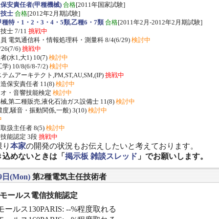
保安責任者(甲種機械)
合格
[2011年国家試験]
ー技士
合格
[2012年2月期試験]
種特・1・2・3・4・5類,乙種6・7類
合格
[2011年2月-2012年2月期試験]
士 7/11
挑戦中
 電気通信科・情報処理科・測量科 8/4(6/29)
検討中
/26(7/6)
挑戦中
水1,大1) 10(7)
検討中
 10/8(6/8-7/2)
検討中
ムアーキテクト,PM,ST,AU,SM,(IP)
挑戦中
保安責任者 11(8)
検討中
ジオ・音響技能検定
検討中
,第二種販売,液化石油ガス設備士 11(8)
検討中
度,騒音・振動関係,一般) 3(10)
検討中
中
扱主任者 8(5)
検討中
技能認定 3段
挑戦中
限り
本家
の開発の状況もお伝えしたいと考えております。
き込めないときは「
掲示板 雑談スレッド
」でお願いします。
9日(Mon)
第2種電気主任技術者
] モールス電信技能認定
ールス130PARIS: --%程度取れる