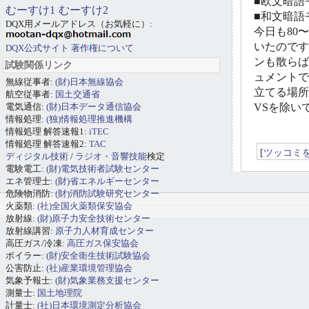
■欧文暗語モ
むーすけ1
むーすけ2
■和文暗語モ
DQX用メールアドレス（お気軽に）:
今日も80
いたのです
DQX公式サイト
著作権について
ンも散らば
試験関係リンク
ュメントで
無線従事者:
(財)日本無線協会
立てる場所
航空従事者:
国土交通省
電気通信:
(財)日本データ通信協会
VSを除い
情報処理:
(独)情報処理推進機構
情報処理 解答速報1:
iTEC
情報処理 解答速報2:
TAC
[
ツッコミ
ディジタル技術
/
ラジオ・音響技能
検定
電験電工:
(財)電気技術者試験センター
エネ管理士:
(財)省エネルギーセンター
危険物消防:
(財)消防試験研究センター
火薬類:
(社)全国火薬類保安協会
放射線:
(財)原子力安全技術センター
放射線講習:
原子力人材育成センター
高圧ガス/冷凍:
高圧ガス保安協会
ボイラー:
(財)安全衛生技術試験協会
公害防止:
(社)産業環境管理協会
気象予報士:
(財)気象業務支援センター
測量士:
国土地理院
計量士:
(社)日本環境測定分析協会