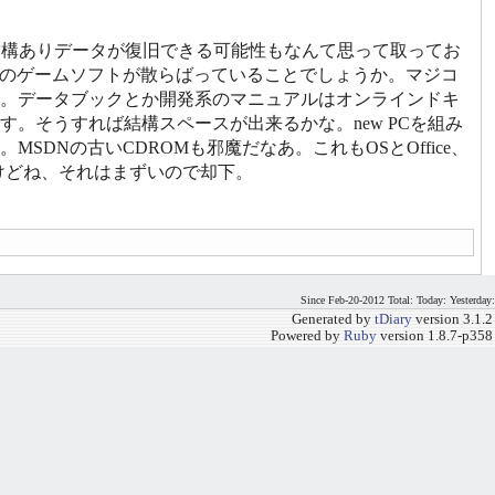
が結構ありデータが復旧できる可能性もなんて思って取ってお
 GCのゲームソフトが散らばっていることでしょうか。マジコ
。データブックとか開発系のマニュアルはオンラインドキ
。そうすれば結構スペースが出来るかな。new PCを組み
DNの古いCDROMも邪魔だなあ。これもOSとOffice、
けどね、それはまずいので却下。
Since Feb-20-2012 Total: Today: Yesterday:
Generated by
tDiary
version 3.1.2
Powered by
Ruby
version 1.8.7-p358