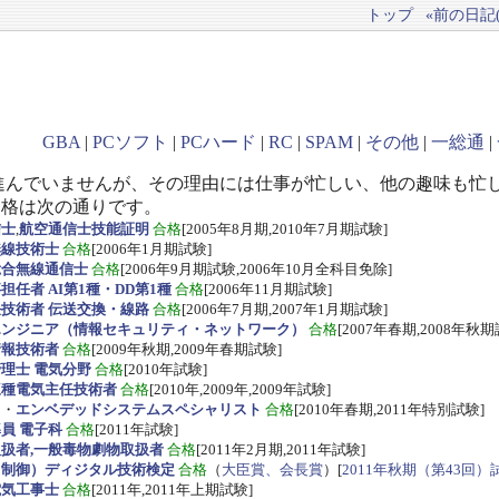
トップ
«前の日記(2
GBA
|
PCソフト
|
PCハード
|
RC
|
SPAM
|
その他
|
一総通
|
進んでいませんが、その理由には仕事が忙しい、他の趣味も忙
資格は次の通りです。
信士
,
航空通信士技能証明
合格
[2005年8月期,2010年7月期試験]
無線技術士
合格
[2006年1月期試験]
総合無線通信士
合格
[2006年9月期試験,2006年10月全科目免除]
任者 AI第1種・DD第1種
合格
[2006年11月期試験]
技術者 伝送交換・線路
合格
[2006年7月期,2007年1月期試験]
エンジニア（情報セキュリティ・ネットワーク）
合格
[2007年春期,2008年秋期
情報技術者
合格
[2009年秋期,2009年春期試験]
理士 電気分野
合格
[2010年試験]
三種電気主任技術者
合格
[2010年,2009年,2009年試験]
ス
・
エンベデッドシステムスペシャリスト
合格
[2010年春期,2011年特別試験]
員 電子科
合格
[2011年試験]
扱者,一般毒物劇物取扱者
合格
[2011年2月期,2011年試験]
・制御）ディジタル技術検定
合格
（
大臣賞、会長賞
）[
2011年秋期（第43回）
電気工事士
合格
[2011年,2011年上期試験]