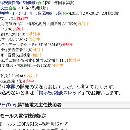
保安責任者(甲種機械)
合格
[2011年国家試験]
ー技士
合格
[2012年2月期試験]
種特・1・2・3・4・5類,乙種6・7類
合格
[2011年2月-2012年2月期試験]
士 7/11
挑戦中
 電気通信科・情報処理科・測量科 8/4(6/29)
検討中
/26(7/6)
挑戦中
水1,大1) 10(7)
検討中
 10/8(6/8-7/2)
検討中
ムアーキテクト,PM,ST,AU,SM,(IP)
挑戦中
保安責任者 11(8)
検討中
ジオ・音響技能検定
検討中
,第二種販売,液化石油ガス設備士 11(8)
検討中
度,騒音・振動関係,一般) 3(10)
検討中
中
扱主任者 8(5)
検討中
技能認定 3段
挑戦中
限り
本家
の開発の状況もお伝えしたいと考えております。
き込めないときは「
掲示板 雑談スレッド
」でお願いします。
7日(Tue)
第2種電気主任技術者
] モールス電信技能認定
ールス130PARIS: --%程度取れる