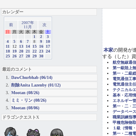
カレンダー
2007年
前
次
11月
日
月
火
水
木
金
土
1
2
3
4
5
6
7
8
9
10
11
12
13
14
15
16
17
本家
の開発が
18
19
20
21
22
23
24
する（した）
25
26
27
28
29
30
航空無線通
第一級陸上
最近のコメント
第一・二級
DawChurbhab (06/14)
電気通信工事担
電気通信主任
削除Anita Lazenby (01/12)
テクニカル
Mootan (08/26)
基本・応用
ミミ・リン (08/26)
エネルギー管
第一
・
二
・
Mootan (08/06)
データベー
ドラゴンクエストX
職業訓練指導
甲種危険物取
１級（情報
第一・二種