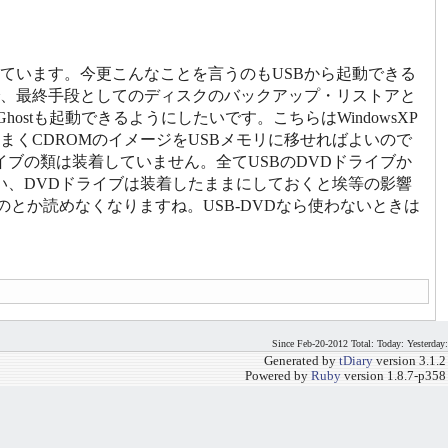
ています。今更こんなことを言うのもUSBから起動できる
で、最終手段としてのディスクのバックアップ・リストアと
Ghostも起動できるようにしたいです。こちらはWindowsXP
くCDROMのイメージをUSBメモリに移せればよいので
イブの類は装着していません。全てUSBのDVDドライブか
い、DVDドライブは装着したままにしておくと埃等の影響
とか読めなくなりますね。USB-DVDなら使わないときは
Since Feb-20-2012 Total: Today: Yesterday:
Generated by
tDiary
version 3.1.2
Powered by
Ruby
version 1.8.7-p358