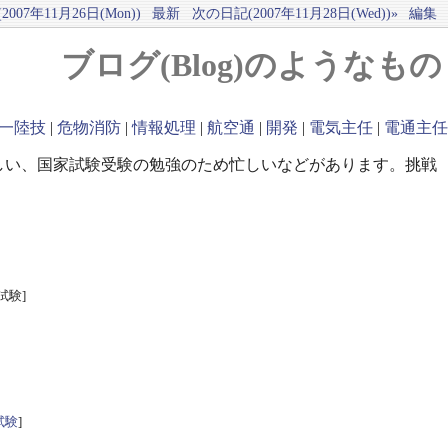
007年11月26日(Mon))
最新
次の日記(2007年11月28日(Wed))»
編集
ブログ(Blog)のようなもの
一陸技
|
危物消防
|
情報処理
|
航空通
|
開発
|
電気主任
|
電通主任
しい、国家試験受験の勉強のため忙しいなどがあります。挑戦
試験]
試験
]