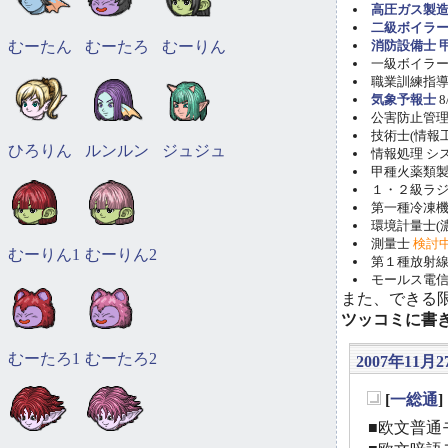
高圧ガス製造
二級ボイラ
むーたん
むーたろ
むーりん
消防設備士 甲
一級ボイラー技
職業訓練指導員
気象予報士
8
公害防止管理者(
技術士(情報工学)
ひろりん
ルンルン
ジュジュ
情報処理 システ
甲種火薬類製造
１・２級ラ
第一種冷凍機械
環境計量士(濃
測量士
検討
むーりん1
むーりん2
第１種放射線取
モールス電信
また、できる
ツッコミに書
むーたろ1
むーたろ2
2007年11月2
[
一総通
_
■欧文普通モ