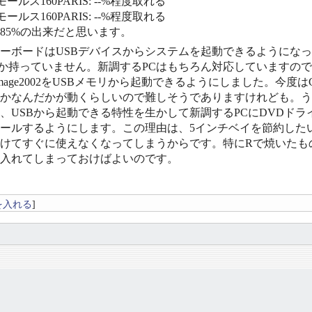
ールス160PARIS: --%程度取れる
ールス160PARIS: --%程度取れる
〜85%の出来だと思います。
ーボードはUSBデバイスからシステムを起動できるようになっ
しか持っていません。新調するPCはもちろん対応していますの
eImage2002をUSBメモリから起動できるようにしました。今度は
かなんだかが動くらしいので難しそうでありますけれども。うま
、USBから起動できる特性を生かして新調するPCにDVDドラ
ールするようにします。この理由は、5インチベイを節約した
けてすぐに使えなくなってしまうからです。特にRで焼いたもの
入れてしまっておけばよいのです。
を入れる
]