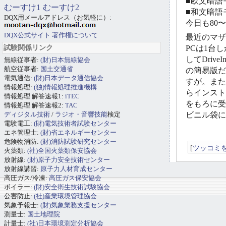
■欧文暗語モ
むーすけ1
むーすけ2
■和文暗語モ
DQX用メールアドレス（お気軽に）:
今日も80
DQX公式サイト
著作権について
最近のマザ
試験関係リンク
PCは1台
してDriv
無線従事者:
(財)日本無線協会
航空従事者:
国土交通省
の簡易版だ
電気通信:
(財)日本データ通信協会
すが。また
情報処理:
(独)情報処理推進機構
らインスト
情報処理 解答速報1:
iTEC
をもろに受
情報処理 解答速報2:
TAC
ディジタル技術
/
ラジオ・音響技能
検定
ビニル袋に
電験電工:
(財)電気技術者試験センター
エネ管理士:
(財)省エネルギーセンター
危険物消防:
(財)消防試験研究センター
[
ツッコミ
火薬類:
(社)全国火薬類保安協会
放射線:
(財)原子力安全技術センター
放射線講習:
原子力人材育成センター
高圧ガス/冷凍:
高圧ガス保安協会
ボイラー:
(財)安全衛生技術試験協会
公害防止:
(社)産業環境管理協会
気象予報士:
(財)気象業務支援センター
測量士:
国土地理院
計量士:
(社)日本環境測定分析協会