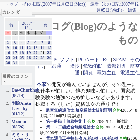
トップ
«前の日記(2007年12月03日(Mon))
最新
次の日記(2007年12
月05日(Wed))»
編集
カレンダー
ブログ(Blog)のような
2007年
前
次
12月
日
月
火
水
木
金
土
もの
1
2
3
4
5
6
7
8
9
10
11
12
13
14
15
16
17
18
19
20
21
22
23
24
25
26
27
28
29
GBA
|
PCソフト
|
PCハード
|
RC
|
SPAM
|
その
30
31
他
|
一総通
|
一陸技
|
危物消防
|
情報処理
|
航空
通
|
開発
|
電気主任
|
電通主任
最近のコメン
ト
本家
の開発が進んでいませんが、その理由に
DawChurbhab
は仕事が忙しい、他の趣味も忙しい、国家試
(06/14)
験受験の勉強のため忙しいなどがあります。
削除Anita
挑戦する（した）資格は次の通りです。
Lazenby
航空無線通信士
,
航空通信士技能証明
合格
[2005年8
(01/12)
月期,2010年7月期試験]
Mootan
第一級陸上無線技術士
合格
[2006年1月期試験]
(08/26)
第一・二級総合無線通信士
合格
[2006年9月期試
験,2006年10月全科目免除]
ミミ・リ
電気通信工事担任者 AI第1種・DD第1種
合格
[2006