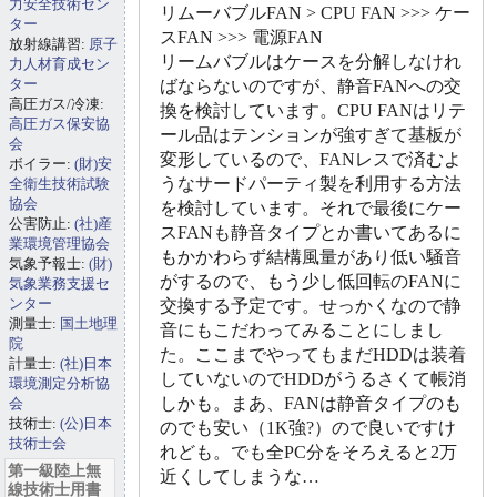
力安全技術セン
リムーバブルFAN > CPU FAN >>> ケー
ター
スFAN >>> 電源FAN
放射線講習:
原子
リームバブルはケースを分解しなけれ
力人材育成セン
ター
ばならないのですが、静音FANへの交
高圧ガス/冷凍:
換を検討しています。CPU FANはリテ
高圧ガス保安協
ール品はテンションが強すぎて基板が
会
変形しているので、FANレスで済むよ
ボイラー:
(財)安
うなサードパーティ製を利用する方法
全衛生技術試験
協会
を検討しています。それで最後にケー
公害防止:
(社)産
スFANも静音タイプとか書いてあるに
業環境管理協会
もかかわらず結構風量があり低い騒音
気象予報士:
(財)
がするので、もう少し低回転のFANに
気象業務支援セ
ンター
交換する予定です。せっかくなので静
測量士:
国土地理
音にもこだわってみることにしまし
院
た。ここまでやってもまだHDDは装着
計量士:
(社)日本
していないのでHDDがうるさくて帳消
環境測定分析協
しかも。まあ、FANは静音タイプのも
会
技術士:
(公)日本
のでも安い（1K強?）ので良いですけ
技術士会
れども。でも全PC分をそろえると2万
第一級陸上無
近くしてしまうな…
線技術士用書