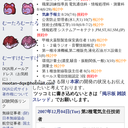
職業訓練指導員 電気通信科・情報処理科・測量科
8/4(6/29)
検討中
気象予報士
8/26(7/6)
挑戦中
公害防止管理者(水1,大1) 10(7)
検討中
むーたろ
むーたろ
技術士(情報工学) 10/8(6/8-7/2)
検討中
1
2
情報処理 システムアーキテクト,PM,ST,AU,SM,(IP)
挑戦中
甲種火薬類製造保安責任者 11(8)
検討中
１・２級ラジオ・音響技能検定
検討中
第一種冷凍機械,第二種販売,液化石油ガス設備士
11(8)
検討中
むーすけ
むーすけ
環境計量士(濃度,騒音・振動関係,一般) 3(10)
検討中
1
2
測量士
検討中
DQX用メールア
第１種放射線取扱主任者 8(5)
検討中
ドレス（お気軽
モールス電信技能認定 3段
挑戦中
に）:
また、できる限り
本家
の開発の状況もお伝え
したいと考えております。
DQX公式サイト
ツッコミに書き込めないときは「
掲示板 雑談
著作権について
スレッド
」でお願いします。
試験関係リン
ク
2007年12月04日(Tue)
第2種電気主任技術
無線従事者:
(財)
日本無線協会
者
航空従事者:
国土