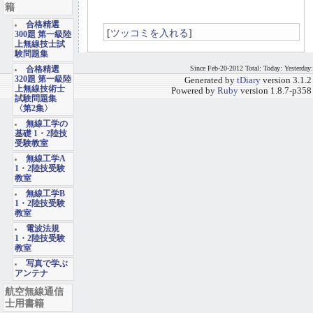
籍
合格精選
[
ツッコミを入れる
]
300題 第一級陸
上無線技士試
験問題集
Since Feb-20-2012 Total: Today: Yesterday:
合格精選
320題 第一級陸
Generated by
tDiary
version 3.1.2
上無線技術士
Powered by
Ruby
version 1.8.7-p358
試験問題集
〈第2集〉
無線工学の
基礎 1・2陸技
受験教室
無線工学A
1・2陸技受験
教室
無線工学B
1・2陸技受験
教室
電波法規
1・2陸技受験
教室
写真で学ぶ
アンテナ
航空無線通信
士用書籍