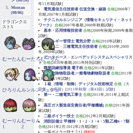
ン (08/26)
年11月期試験]
Mootan
電気通信主任技術者 伝送交換・線路
合格
[2006年7
(08/06)
月期,2007年1月期試験]
テクニカルエンジニア（情報セキュリティ・ネット
ドラゴンクエ
ワーク）
合格
[2007年春期,2008年秋期試験]
ストX
基本・応用情報技術者
合格
[2009年秋期,2009年春期
試験]
エネルギー管理士 電気分野
合格
[2010年試験]
第一
・
二
・
三種電気主任技術者
合格
[2010年,2009
年,2009年試験]
データベース
・
エンベデッドシステムスペシャリス
むーたん
むーたろ
むーりん
ト
合格
[2010年春期,2011年特別試験]
職業訓練指導員 電子科
合格
[2011年試験]
甲種危険物取扱者,一般毒物劇物取扱者
合格
[2011年
2月期,2011年試験]
１級（情報・制御）ディジタル技術検定
合格
（
大
臣賞、会長賞
）[
2011年秋期（第43回）試験
]
ひろりん
ルンルン
ジュジュ
第一・二種電気工事士
合格
[2011年,2011年上期試
験]
高圧ガス製造保安責任者(甲種機械)
合格
[2011年国
家試験]
二級ボイラー技士
合格
[2012年2月期試験]
むーりん
むーりん
消防設備士 甲種特・1・2・3・4・5類,乙種6・7類
1
2
合格
[2011年2月-2012年2月期試験]
一級ボイラー技士 7/11
挑戦中