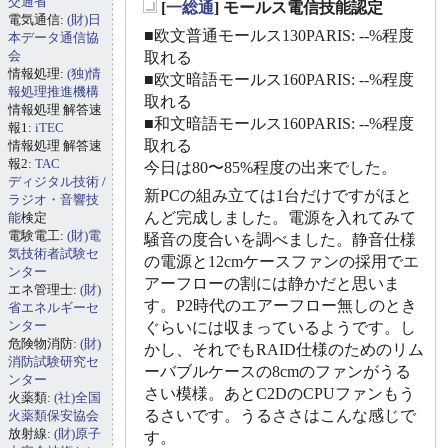
交通省
[
一総通
] モールス電信技能認定
電気通信:
(財)日
_
■欧文普通モールス130PARIS: --%程度
本データ通信協
会
取れる
情報処理:
(独)情
■欧文暗語モールス160PARIS: --%程度
報処理推進機構
取れる
情報処理 解答速
■和文暗語モールス160PARIS: --%程度
報1:
iTEC
取れる
情報処理 解答速
報2:
TAC
今日は80〜85%程度の出来でした。
ディジタル技術
/
新PCの組み立ては1台だけですがほと
ラジオ・音響技
んど完成しました。電源を入れてみて
能
検定
電験電工:
(財)電
騒音の度合いを調べました。静音仕様
気技術者試験セ
の電源と12cmケースファンの採用でエ
ンター
アーフローの割には静かだと思いま
エネ管理士:
(財)
す。P2時代のエアーフロー無しのとき
省エネルギーセ
ンター
ぐらいには収まっているようです。し
危険物消防:
(財)
かし、それでもRAID仕様のためのリム
消防試験研究セ
ーバブルケースの8cmのファンがうる
ンター
さい模様。あとC2DのCPUファンもう
火薬類:
(社)全国
るさいです。うるささはこんな感じで
火薬類保安協会
放射線:
(財)原子
す。