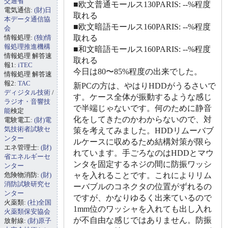
交通省
■欧文普通モールス130PARIS: --%程度
電気通信:
(財)日
取れる
本データ通信協
■欧文暗語モールス160PARIS: --%程度
会
情報処理:
(独)情
取れる
報処理推進機構
■和文暗語モールス160PARIS: --%程度
情報処理 解答速
取れる
報1:
iTEC
今日は80〜85%程度の出来でした。
情報処理 解答速
報2:
TAC
新PCの方は、やはりHDDがうるさいで
ディジタル技術
/
す。ケース全体が振動するような感じ
ラジオ・音響技
で半端じゃないです。何のために静音
能
検定
化をしてきたのかわからないので、対
電験電工:
(財)電
気技術者試験セ
策を考えてみました。HDDリムーバブ
ンター
ルケースに収めるため結構対策が限ら
エネ管理士:
(財)
れています。手ごろなのはHDDとマウ
省エネルギーセ
ンタを固定するネジの間に防振ワッシ
ンター
危険物消防:
(財)
ャを入れることです。これによりリム
消防試験研究セ
ーバブルのコネクタの位置がずれるの
ンター
ですが、かなりゆるく出来ているので
火薬類:
(社)全国
1mm位のワッシャを入れても出し入れ
火薬類保安協会
が不自由な感じではありません。防振
放射線:
(財)原子