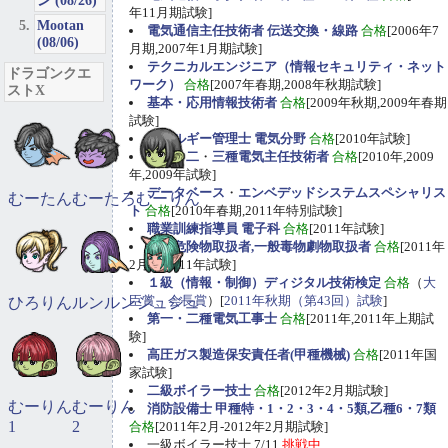
ン (08/26)
年11月期試験]
Mootan
電気通信主任技術者 伝送交換・線路
合格
[2006年7
(08/06)
月期,2007年1月期試験]
テクニカルエンジニア（情報セキュリティ・ネット
ドラゴンクエ
ワーク）
合格
[2007年春期,2008年秋期試験]
ストX
基本・応用情報技術者
合格
[2009年秋期,2009年春期
試験]
エネルギー管理士 電気分野
合格
[2010年試験]
第一
・
二
・
三種電気主任技術者
合格
[2010年,2009
年,2009年試験]
データベース
・
エンベデッドシステムスペシャリス
むーたん
むーたろ
むーりん
ト
合格
[2010年春期,2011年特別試験]
職業訓練指導員 電子科
合格
[2011年試験]
甲種危険物取扱者,一般毒物劇物取扱者
合格
[2011年
2月期,2011年試験]
１級（情報・制御）ディジタル技術検定
合格
（
大
臣賞、会長賞
）[
2011年秋期（第43回）試験
]
ひろりん
ルンルン
ジュジュ
第一・二種電気工事士
合格
[2011年,2011年上期試
験]
高圧ガス製造保安責任者(甲種機械)
合格
[2011年国
家試験]
二級ボイラー技士
合格
[2012年2月期試験]
むーりん
むーりん
消防設備士 甲種特・1・2・3・4・5類,乙種6・7類
1
2
合格
[2011年2月-2012年2月期試験]
一級ボイラー技士 7/11
挑戦中