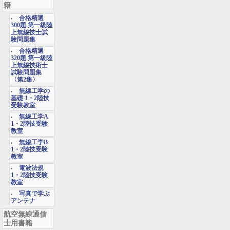
籍
合格精選
300題 第一級陸
上無線技士試
験問題集
合格精選
320題 第一級陸
上無線技術士
試験問題集
〈第2集〉
無線工学の
基礎 1・2陸技
受験教室
無線工学A
1・2陸技受験
教室
無線工学B
1・2陸技受験
教室
電波法規
1・2陸技受験
教室
写真で学ぶ
アンテナ
航空無線通信
士用書籍