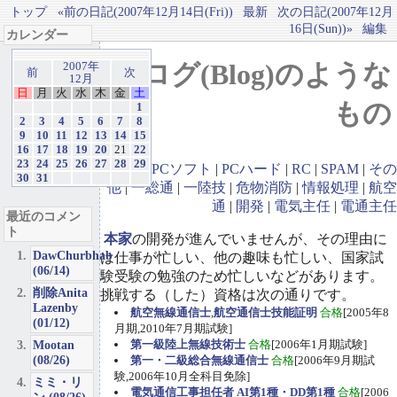
トップ
«前の日記(2007年12月14日(Fri))
最新
次の日記(2007年12月
16日(Sun))»
編集
カレンダー
ブログ(Blog)のような
2007年
前
次
12月
日
月
火
水
木
金
土
もの
1
2
3
4
5
6
7
8
9
10
11
12
13
14
15
16
17
18
19
20
21
22
23
24
25
26
27
28
29
GBA
|
PCソフト
|
PCハード
|
RC
|
SPAM
|
その
30
31
他
|
一総通
|
一陸技
|
危物消防
|
情報処理
|
航空
通
|
開発
|
電気主任
|
電通主任
最近のコメン
ト
本家
の開発が進んでいませんが、その理由に
DawChurbhab
は仕事が忙しい、他の趣味も忙しい、国家試
(06/14)
験受験の勉強のため忙しいなどがあります。
削除Anita
挑戦する（した）資格は次の通りです。
Lazenby
航空無線通信士
,
航空通信士技能証明
合格
[2005年8
(01/12)
月期,2010年7月期試験]
Mootan
第一級陸上無線技術士
合格
[2006年1月期試験]
(08/26)
第一・二級総合無線通信士
合格
[2006年9月期試
験,2006年10月全科目免除]
ミミ・リ
電気通信工事担任者 AI第1種・DD第1種
合格
[2006