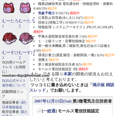
職業訓練指導員 電気通信科・情報処理科・測量科
8/4(6/29)
検討中
気象予報士
8/26(7/6)
挑戦中
公害防止管理者(水1,大1) 10(7)
検討中
むーたろ
むーたろ
技術士(情報工学) 10/8(6/8-7/2)
検討中
1
2
情報処理 システムアーキテクト,PM,ST,AU,SM,(IP)
挑戦中
甲種火薬類製造保安責任者 11(8)
検討中
１・２級ラジオ・音響技能検定
検討中
第一種冷凍機械,第二種販売,液化石油ガス設備士
11(8)
検討中
むーすけ
むーすけ
環境計量士(濃度,騒音・振動関係,一般) 3(10)
検討中
1
2
測量士
検討中
DQX用メールア
第１種放射線取扱主任者 8(5)
検討中
ドレス（お気軽
モールス電信技能認定 3段
挑戦中
に）:
また、できる限り
本家
の開発の状況もお伝え
したいと考えております。
DQX公式サイト
ツッコミに書き込めないときは「
掲示板 雑談
著作権について
スレッド
」でお願いします。
試験関係リン
ク
2007年12月15日(Sat)
第2種電気主任技術者
無線従事者:
(財)
日本無線協会
[
一総通
] モールス電信技能認定
航空従事者:
国土
_