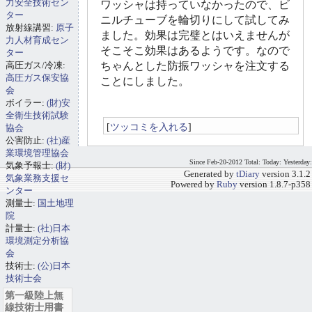
力安全技術セン
ワッシャは持っていなかったので、ビ
ター
ニルチューブを輪切りにして試してみ
放射線講習:
原子
ました。効果は完璧とはいえませんが
力人材育成セン
そこそこ効果はあるようです。なので
ター
高圧ガス/冷凍:
ちゃんとした防振ワッシャを注文する
高圧ガス保安協
ことにしました。
会
ボイラー:
(財)安
全衛生技術試験
[
ツッコミを入れる
]
協会
公害防止:
(社)産
業環境管理協会
Since Feb-20-2012 Total: Today: Yesterday:
気象予報士:
(財)
Generated by
tDiary
version 3.1.2
気象業務支援セ
Powered by
Ruby
version 1.8.7-p358
ンター
測量士:
国土地理
院
計量士:
(社)日本
環境測定分析協
会
技術士:
(公)日本
技術士会
第一級陸上無
線技術士用書