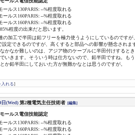
] モールス電信技能認定
ールス130PARIS: --%程度取れる
ールス160PARIS: --%程度取れる
ールス160PARIS: --%程度取れる
〜85%程度の出来だと思います。
X関連の加工で半田は鉛フリーを極力使うようにしているのです
で設定できるのですが、高くすると部品への影響が懸念されま
なかなか難しいのは、アジア物のケーブルに半田付けするとき
でいきます。そういう時は仕方ないので、鉛半田ですね。もう
とか鉛半田にしておいた方が無難かなとは思うのですが。
を入れる
]
9日(Wed)
第2種電気主任技術者
[編集]
] モールス電信技能認定
ールス130PARIS: --%程度取れる
ールス160PARIS: --%程度取れる