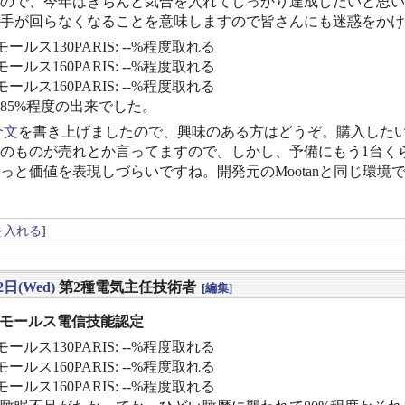
ので、今年はきちんと気合を入れてしっかり達成したいと思い
手が回らなくなることを意味しますので皆さんにも迷惑をかけ
ールス130PARIS: --%程度取れる
ールス160PARIS: --%程度取れる
ールス160PARIS: --%程度取れる
〜85%程度の出来でした。
介文
を書き上げましたので、興味のある方はどうぞ。購入したい
のものが売れとか言ってますので。しかし、予備にもう1台く
っと価値を表現しづらいですね。開発元のMootanと同じ環
を入れる
]
2日(Wed)
第2種電気主任技術者
[編集]
] モールス電信技能認定
ールス130PARIS: --%程度取れる
ールス160PARIS: --%程度取れる
ールス160PARIS: --%程度取れる