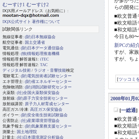
が多かった
むーすけ1
むーすけ2
らの開発に
DQX用メールアドレス（お気軽に）:
■欧文普通モ
DQX公式サイト
著作権について
■欧文暗語モ
試験関係リンク
■和文暗語モ
今日も80
無線従事者:
(財)日本無線協会
航空従事者:
国土交通省
新PCの紹
電気通信:
(財)日本データ通信協会
すが、家族
情報処理:
(独)情報処理推進機構
すが、ちょ
情報処理 解答速報1:
iTEC
情報処理 解答速報2:
TAC
ディジタル技術
/
ラジオ・音響技能
検定
電験電工:
(財)電気技術者試験センター
[
ツッコミ
エネ管理士:
(財)省エネルギーセンター
危険物消防:
(財)消防試験研究センター
火薬類:
(社)全国火薬類保安協会
放射線:
(財)原子力安全技術センター
2008年01月0
放射線講習:
原子力人材育成センター
高圧ガス/冷凍:
高圧ガス保安協会
[
一総通
_
ボイラー:
(財)安全衛生技術試験協会
■欧文普通モ
公害防止:
(社)産業環境管理協会
■欧文暗語モ
気象予報士:
(財)気象業務支援センター
測量士:
国土地理院
■和文暗語モ
計量士:
(社)日本環境測定分析協会