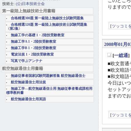
このところ
技術士:
(公)日本技術士会
りますので
第一級陸上無線技術士用書籍
合格精選300題 第一級陸上無線技士試験問題集
合格精選320題 第一級陸上無線技術士試験問題集
[
ツッコミ
〈第2集〉
無線工学の基礎 1・2陸技受験教室
無線工学A 1・2陸技受験教室
2008年01月0
無線工学B 1・2陸技受験教室
電波法規 1・2陸技受験教室
[
一総通
_
写真で学ぶアンテナ
■欧文普通モ
航空無線通信士用書籍
■欧文暗語モ
無線従事者国家試験問題解答集 航空無線通信士
■和文暗語モ
航空無線通信士用法規
今日はいつ
無線工学―航空無線通信士用 無線従事者養成課程用
セットアッ
標準教科書
ますのでお
航空無線通信士用英語
[
ツッコミ