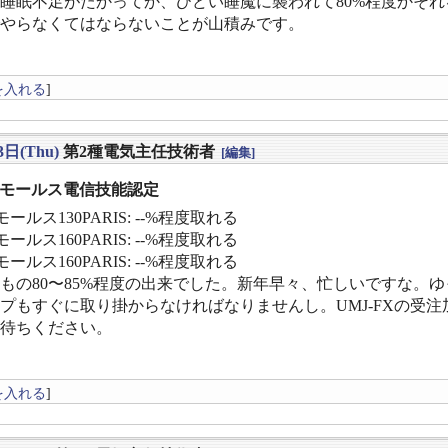
睡眠不足がたかってか、ひどい睡魔に襲われて80%程度かそれ
やらなくてはならないことが山積みです。
を入れる
]
3日(Thu)
第2種電気主任技術者
[編集]
] モールス電信技能認定
ールス130PARIS: --%程度取れる
ールス160PARIS: --%程度取れる
ールス160PARIS: --%程度取れる
もの80〜85%程度の出来でした。新年早々、忙しいですな。ゆ
プもすぐに取り掛からなければなりませんし。UMJ-FXの受
待ちください。
を入れる
]