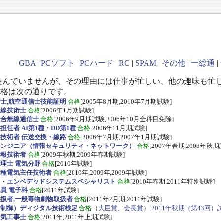
GBA
|
PCソフト
|
PCハード
|
RC
|
SPAM
|
その他
|
一総通
|
進んでいませんが、その理由には仕事が忙しい、他の趣味も忙
資格は次の通りです。
信士
,
航空通信士技能証明
合格
[2005年8月期,2010年7月期試験]
無線技術士
合格
[2006年1月期試験]
総合無線通信士
合格
[2006年9月期試験,2006年10月全科目免除]
任者 AI第1種・DD第1種
合格
[2006年11月期試験]
技術者 伝送交換・線路
合格
[2006年7月期,2007年1月期試験]
エンジニア（情報セキュリティ・ネットワーク）
合格
[2007年春期,2008年秋期
情報技術者
合格
[2009年秋期,2009年春期試験]
理士 電気分野
合格
[2010年試験]
三種電気主任技術者
合格
[2010年,2009年,2009年試験]
ス
・
エンベデッドシステムスペシャリスト
合格
[2010年春期,2011年特別試験]
員 電子科
合格
[2011年試験]
扱者,一般毒物劇物取扱者
合格
[2011年2月期,2011年試験]
・制御）ディジタル技術検定
合格
（
大臣賞、会長賞
）[
2011年秋期（第43回）
電気工事士
合格
[2011年,2011年上期試験]