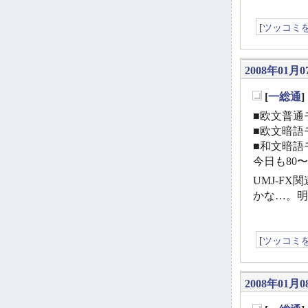
[
ツッコミ
2008年01月0
[
一総通
_
■欧文普通モ
■欧文暗語モ
■和文暗語モ
今日も80
UMJ-F
かな…。明
[
ツッコミ
2008年01月0