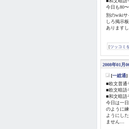
■和文暗語モ
今日も80
別のwik
しろ掲示板
ありますし
[
ツッコミ
2008年01月0
[
一総通
_
■欧文普通モ
■欧文暗語モ
■和文暗語モ
今日は一日
のように練
ようにした
ません…