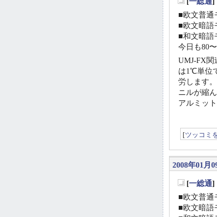
[
一総通
_
■欧文普通モ
■欧文暗語モ
■和文暗語モ
今日も80
UMJ-F
は1℃単位
労します。
ニルが縮ん
アルミット
[
ツッコミ
2008年01月0
[
一総通
_
■欧文普通モ
■欧文暗語モ