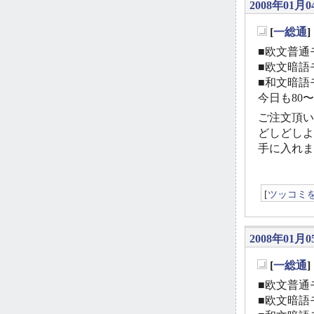
2008年01月04
[
一総通
_
■欧文普通モ
■欧文暗語モ
■和文暗語モ
今日も80
ご注文頂い
どしどしよ
手に入れま
[
ツッコミ
2008年01月05
[
一総通
_
■欧文普通モ
■欧文暗語モ