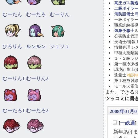
高圧ガス製造
二級ボイラ
むーたん
むーたろ
むーりん
消防設備士 甲
一級ボイラー技
職業訓練指導員
気象予報士
8
公害防止管理者(
技術士(情報工学)
ひろりん
ルンルン
ジュジュ
情報処理 システ
甲種火薬類製造
１・２級ラ
第一種冷凍機械
環境計量士(濃
測量士
検討
むーりん1
むーりん2
第１種放射線取
モールス電信
また、できる
ツッコミに書
むーたろ1
むーたろ2
2008年01月0
[
一総通
_
新年あけま