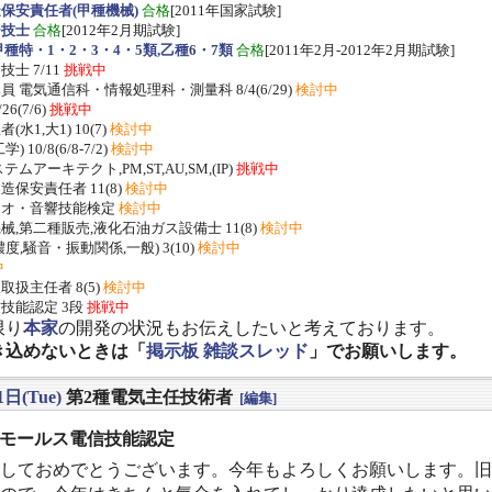
保安責任者(甲種機械)
合格
[2011年国家試験]
ー技士
合格
[2012年2月期試験]
種特・1・2・3・4・5類,乙種6・7類
合格
[2011年2月-2012年2月期試験]
士 7/11
挑戦中
 電気通信科・情報処理科・測量科 8/4(6/29)
検討中
/26(7/6)
挑戦中
水1,大1) 10(7)
検討中
 10/8(6/8-7/2)
検討中
ムアーキテクト,PM,ST,AU,SM,(IP)
挑戦中
保安責任者 11(8)
検討中
ジオ・音響技能検定
検討中
,第二種販売,液化石油ガス設備士 11(8)
検討中
度,騒音・振動関係,一般) 3(10)
検討中
中
扱主任者 8(5)
検討中
技能認定 3段
挑戦中
限り
本家
の開発の状況もお伝えしたいと考えております。
き込めないときは「
掲示板 雑談スレッド
」でお願いします。
1日(Tue)
第2種電気主任技術者
[編集]
] モールス電信技能認定
しておめでとうございます。今年もよろしくお願いします。旧