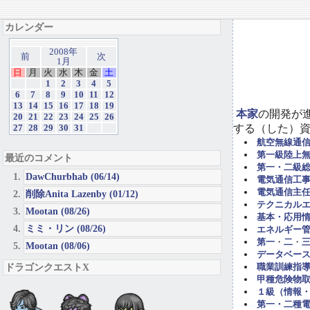
カレンダー
2008年
前
次
1月
日
月
火
水
木
金
土
1
2
3
4
5
6
7
8
9
10
11
12
13
14
15
16
17
18
19
本家
の開発が
20
21
22
23
24
25
26
する（した）
27
28
29
30
31
航空無線通
第一級陸上
最近のコメント
第一・二級
DawChurbhab (06/14)
電気通信工事担
電気通信主任
削除Anita Lazenby (01/12)
テクニカル
Mootan (08/26)
基本・応用
ミミ・リン (08/26)
エネルギー管
第一
・
二
・
Mootan (08/06)
データベー
ドラゴンクエストX
職業訓練指導
甲種危険物取
１級（情報
第一・二種