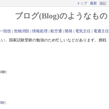
トップ
最新
追記
ブログ(Blog)のようなもの
一陸技
|
危物消防
|
情報処理
|
航空通
|
開発
|
電気主任
|
電通主任
しい、国家試験受験の勉強のため忙しいなどがあります。挑戦
試験]
試験
]