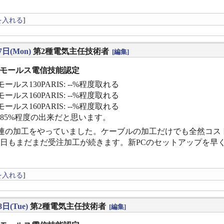
を入れる
]
7日(Mon)
第2種電気主任技術者
[編集]
] モールス電信技能認定
ールス130PARIS: --%程度取れる
ールス160PARIS: --%程度取れる
ールス160PARIS: --%程度取れる
〜85%程度の出来だと思います。
X関連の加工をやっていました。ケーブルの加工だけでも全然コス
日もまだまだ受注加工が続きます。新PCのセットアップを早
を入れる
]
8日(Tue)
第2種電気主任技術者
[編集]