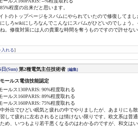
ールス160PARIS: --%程度取れる
〜85%程度の出来だと思います。
iサイトのトップページをスパムにやられていたので修復してまし
にしろwikiにしろなんでこんなにスパムがひどいのでしょう
ね。修復対策には人の貴重な時間を奪うものですので許せない
を入れる
]
6日(Sun)
第2種電気主任技術者
[編集]
] モールス電信技能認定
ールス130PARIS: 90%程度取れる
ールス160PARIS: 89%程度取れる
ールス160PARIS: 75%程度取れる
中外出でひどい眠気と疲れの中でやりましたが、あまりにも散
習して疲れに左右されるとは情けない限りです。欧文系は普通
ため、いつもより若干悪くなるのはわかるのですが、和文はい