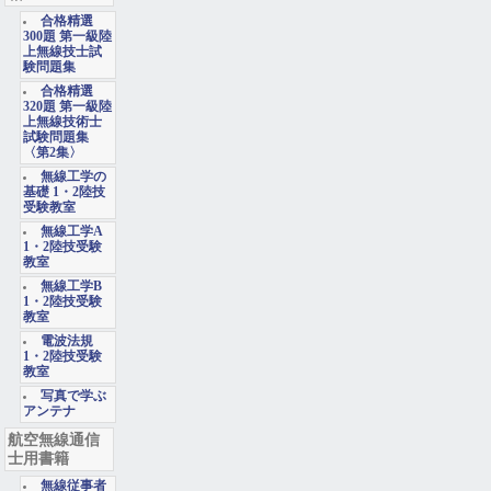
合格精選
300題 第一級陸
上無線技士試
験問題集
合格精選
320題 第一級陸
上無線技術士
試験問題集
〈第2集〉
無線工学の
基礎 1・2陸技
受験教室
無線工学A
1・2陸技受験
教室
無線工学B
1・2陸技受験
教室
電波法規
1・2陸技受験
教室
写真で学ぶ
アンテナ
航空無線通信
士用書籍
無線従事者