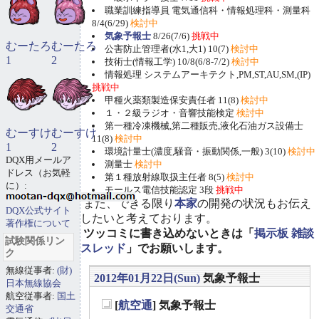
職業訓練指導員 電気通信科・情報処理科・測量科
8/4(6/29)
検討中
気象予報士
8/26(7/6)
挑戦中
むーたろ
むーたろ
公害防止管理者(水1,大1) 10(7)
検討中
1
2
技術士(情報工学) 10/8(6/8-7/2)
検討中
情報処理 システムアーキテクト,PM,ST,AU,SM,(IP)
挑戦中
甲種火薬類製造保安責任者 11(8)
検討中
１・２級ラジオ・音響技能検定
検討中
第一種冷凍機械,第二種販売,液化石油ガス設備士
むーすけ
むーすけ
11(8)
検討中
1
2
環境計量士(濃度,騒音・振動関係,一般) 3(10)
検討中
DQX用メールア
測量士
検討中
ドレス（お気軽
第１種放射線取扱主任者 8(5)
検討中
に）:
モールス電信技能認定 3段
挑戦中
また、できる限り
本家
の開発の状況もお伝え
DQX公式サイト
したいと考えております。
著作権について
ツッコミに書き込めないときは「
掲示板 雑談
試験関係リン
スレッド
」でお願いします。
ク
無線従事者:
(財)
2012年01月22日(Sun)
気象予報士
日本無線協会
航空従事者:
国土
[
航空通
] 気象予報士
交通省
_