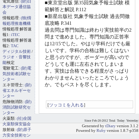
電気通信:
(財)日
■東京堂出版 第35回気象予報士試験 模
本データ通信協
範解答と解説 P.112
会
■新星出版社 気象予報士試験 過去問徹
情報処理:
(独)情
底攻略 P.341
報処理推進機構
情報処理 解答速
過去問は専門知識は終わり実技前半の2
報1:
iTEC
問まで進めました。専門知識の正答率
情報処理 解答速
は12/15でした。やはり学科だけでも厳
報2:
TAC
しいです。学科の合格は難しくはない
ディジタル技術
/
ラジオ・音響技
と思うのですが、ボーダーが高いので
能
検定
どうしても運に左右されてしまいま
電験電工:
(財)電
す。実技は合格できる程度がさっぱり
気技術者試験セ
わかりませんといったところでしょう
ンター
か。でもベストを尽くします。
エネ管理士:
(財)
省エネルギーセ
ンター
危険物消防:
(財)
[
ツッコミを入れる
]
消防試験研究セ
ンター
火薬類:
(社)全国
Since Feb-20-2012 Total: Today: Yesterday:
火薬類保安協会
Generated by
tDiary
version 3.1.2
放射線:
(財)原子
Powered by
Ruby
version 1.8.7-p358
力安全技術セン