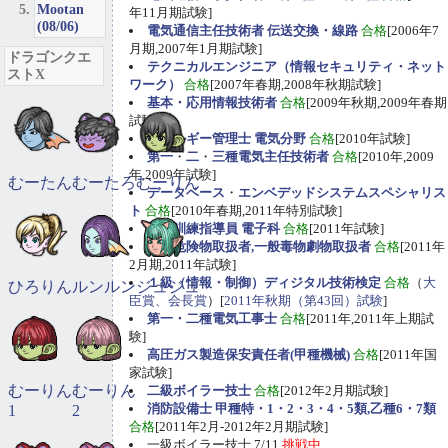
Mootan
年11月期試験]
(08/06)
電気通信主任技術者 伝送交換・線路
合格
[2006年7
月期,2007年1月期試験]
ドラゴンクエ
テクニカルエンジニア（情報セキュリティ・ネット
ストX
ワーク）
合格
[2007年春期,2008年秋期試験]
基本・応用情報技術者
合格
[2009年秋期,2009年春期
試験]
エネルギー管理士 電気分野
合格
[2010年試験]
第一
・
二
・
三種電気主任技術者
合格
[2010年,2009
年,2009年試験]
むーたん
むーたろ
むーりん
データベース
・
エンベデッドシステムスペシャリス
ト
合格
[2010年春期,2011年特別試験]
職業訓練指導員 電子科
合格
[2011年試験]
甲種危険物取扱者,一般毒物劇物取扱者
合格
[2011年
2月期,2011年試験]
１級（情報・制御）ディジタル技術検定
合格
（
大
ひろりん
ルンルン
ジュジュ
臣賞、会長賞
）[
2011年秋期（第43回）試験
]
第一・二種電気工事士
合格
[2011年,2011年上期試
験]
高圧ガス製造保安責任者(甲種機械)
合格
[2011年国
家試験]
むーりん
むーりん
二級ボイラー技士
合格
[2012年2月期試験]
消防設備士 甲種特・1・2・3・4・5類,乙種6・7類
1
2
合格
[2011年2月-2012年2月期試験]
一級ボイラー技士 7/11
挑戦中