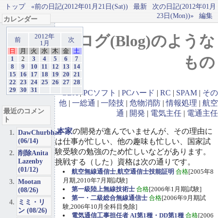
トップ
«前の日記(2012年01月21日(Sat))
最新
次の日記(2012年01月
23日(Mon))»
編集
カレンダー
ブログ(Blog)のような
2012年
前
次
1月
日
月
火
水
木
金
土
もの
1
2
3
4
5
6
7
8
9
10
11
12
13
14
15
16
17
18
19
20
21
22
23
24
25
26
27
28
29
30
31
GBA
|
PCソフト
|
PCハード
|
RC
|
SPAM
|
その
他
|
一総通
|
一陸技
|
危物消防
|
情報処理
|
航空
最近のコメン
通
|
開発
|
電気主任
|
電通主任
ト
本家
の開発が進んでいませんが、その理由に
DawChurbhab
(06/14)
は仕事が忙しい、他の趣味も忙しい、国家試
験受験の勉強のため忙しいなどがあります。
削除Anita
Lazenby
挑戦する（した）資格は次の通りです。
(01/12)
航空無線通信士
,
航空通信士技能証明
合格
[2005年8
月期,2010年7月期試験]
Mootan
第一級陸上無線技術士
合格
[2006年1月期試験]
(08/26)
第一・二級総合無線通信士
合格
[2006年9月期試
ミミ・リ
験,2006年10月全科目免除]
ン (08/26)
電気通信工事担任者 AI第1種・DD第1種
合格
[2006