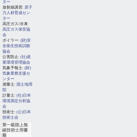
ター
放射線講習:
原子
力人材育成セン
ター
高圧ガス/冷凍:
高圧ガス保安協
会
ボイラー:
(財)安
全衛生技術試験
協会
公害防止:
(社)産
業環境管理協会
気象予報士:
(財)
気象業務支援セ
ンター
測量士:
国土地理
院
計量士:
(社)日本
環境測定分析協
会
技術士:
(公)日本
技術士会
第一級陸上無
線技術士用書
籍