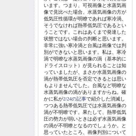
います。つまり、可視画像と水蒸気画
像で見比べた場合、水蒸気画像の方が
低気圧性循環が明瞭であれば寒冷渦、
そうでなければ熱帯低気圧であるとい
うことです。これはあくまで発達した
状態ではない場合の判断と思います。
非常に強い寒冷渦と台風は画像では判
別ができないと思います。私は、寒冷
渦で明瞭な水蒸気画像の渦（基本的に
ドライスロット）が見られることは知
っていましたが、まさか水蒸気画像の
渦が熱帯低気圧を否定できるとは思い
もよりませんでした。台風など明瞭な
水蒸気画像の渦がありますからね。確
かに私が
2/24の記事
で紹介した消滅し
つつある熱帯低気圧では水蒸気画像の
渦が不明瞭です。果たして、熱帯低気
圧の勢力が弱いときは必ず水蒸気画像
の渦が不明瞭となるのでしょうか。と
思っていたところ、画像判別について