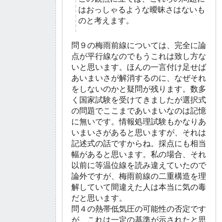
はおっしゃるような曖昧さはないも
のと考えます。
問９の梅雨前線については、完全に論
点が平行線なのでもうこれは致し方な
いと思います。ほんの一言付け足せば
あいまいさが解消するのに、なぜそれ
をしないのかと疑問が残ります。数多
く国家試験を受けてきましたが選択式
の問題でここまであいまいなのは記憶
に無いです。情報処理試験もかなりあ
いまいさがあると思いますが、それは
記述式の話ですからね。採点にも相当
幅があると思います。私の場合、それ
以前に等温位線を読み違えていたので
論外ですが、梅雨前線の二重構造を理
解していて間違えた人は本当に気の毒
だと思います。
問４の熱帯低気圧の可能性の否定です
が、これは一定の基準が示されたと思