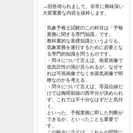
→回答得られまして、非常に興味深い
大変重要な内容を抜粋します。
気象予報士試験のこの科目は「予報
業務に関する専門知識」です。
教科書的な基礎知識というよりも、
気象業務を遂行するために必要とな
る専門的知識を問うものです。
・問４について言えば、衛星画像で
低気圧性の渦が見られるが、なぜそ
れは可視画像でなく水蒸気画像で明
瞭なのかを考える、
・問９について言えば、等温位線だ
けでは梅雨前線の西半分が決められ
ず、これでは不十分なはずだと気付
く、
といった、予報業務に即した判断が
できるか、といったことも重要で
す。
この観点に立てば、これらの問題に