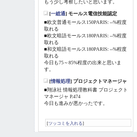
もう少し考察したいと思います。
[
一総通
] モールス電信技能認定
_
■欧文普通モールス150PARIS: --%程度
取れる
■欧文暗語モールス180PARIS: --%程度
取れる
■和文暗語モールス180PARIS: --%程度
取れる
今日も75～85%程度の出来と思いま
す。
[
情報処理
] プロジェクトマネージャ
_
■翔泳社 情報処理教科書 プロジェクト
マネージャ P.474
今日も進みが悪かったです。
[
ツッコミを入れる
]