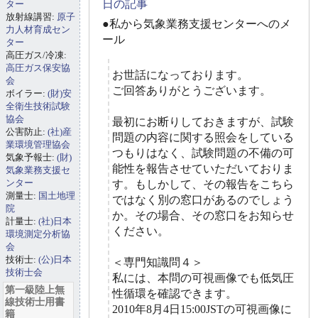
日の記事
ター
放射線講習:
原子
●私から気象業務支援センターへのメ
力人材育成セン
ール
ター
高圧ガス/冷凍:
高圧ガス保安協
お世話になっております。
会
ご回答ありがとうございます。
ボイラー:
(財)安
全衛生技術試験
協会
最初にお断りしておきますが、試験
公害防止:
(社)産
問題の内容に関する照会をしている
業環境管理協会
つもりはなく、試験問題の不備の可
気象予報士:
(財)
能性を報告させていただいておりま
気象業務支援セ
ンター
す。もしかして、その報告をこちら
測量士:
国土地理
ではなく別の窓口があるのでしょう
院
か。その場合、その窓口をお知らせ
計量士:
(社)日本
ください。
環境測定分析協
会
技術士:
(公)日本
＜専門知識問４＞
技術士会
私には、本問の可視画像でも低気圧
第一級陸上無
性循環を確認できます。
線技術士用書
2010年8月4日15:00JSTの可視画像に
籍