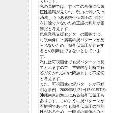
ています。
私の見解では、すべての画像に低気
圧性循環が見られ、勢力の弱い又は
消滅しつつある熱帯低気圧の可能性
を排除できないため正誤の判別が困
難だと考えます。
気象業務支援センターの回答では、
可視画像に下層雲の渦パターンが見
られないため、熱帯低気圧が存在す
るとの判断はできないとしていま
す。
私には可視画像でも渦パターンは見
てとれますので、主観的な判断で解
答が分かれるのは問題として不適切
と考えます。
また、可視画像の渦パターンが不鮮
明な事例、2009年8月21日15:00JSTの
沖縄南東の海上にある熱帯低気圧も
あります。このように渦パターンが
不鮮明であっても熱帯低気圧の可能
性があるため、一時点の画像のみの