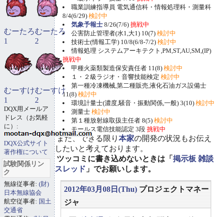
職業訓練指導員 電気通信科・情報処理科・測量科
8/4(6/29)
検討中
気象予報士
8/26(7/6)
挑戦中
むーたろ
むーたろ
公害防止管理者(水1,大1) 10(7)
検討中
1
2
技術士(情報工学) 10/8(6/8-7/2)
検討中
情報処理 システムアーキテクト,PM,ST,AU,SM,(IP)
挑戦中
甲種火薬類製造保安責任者 11(8)
検討中
１・２級ラジオ・音響技能検定
検討中
第一種冷凍機械,第二種販売,液化石油ガス設備士
むーすけ
むーすけ
11(8)
検討中
1
2
環境計量士(濃度,騒音・振動関係,一般) 3(10)
検討中
DQX用メールア
測量士
検討中
ドレス（お気軽
第１種放射線取扱主任者 8(5)
検討中
に）:
モールス電信技能認定 3段
挑戦中
また、できる限り
本家
の開発の状況もお伝え
DQX公式サイト
したいと考えております。
著作権について
ツッコミに書き込めないときは「
掲示板 雑談
試験関係リン
スレッド
」でお願いします。
ク
無線従事者:
(財)
2012年03月08日(Thu)
プロジェクトマネー
日本無線協会
航空従事者:
国土
ジャ
交通省