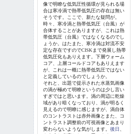
像で明瞭な低気圧性循環が見られる場
合は寒冷渦で熱帯低気圧の存在は無い
そうです。ここで、新たな疑問が。
時々、寒冷渦と熱帯低気圧（台風）が
合体することがありますが、これは熱
帯低気圧（台風）ではなくなるのでし
ょうか。はたまた、寒冷渦は対流不安
定な存在ですのでCISKまで発展し熱帯
低気圧化もありえます。下層ウォーム
コア、上層コールドコアもありえます
が、これは一概に熱帯低気圧ではない
と定義しているのでしょうか。
それと、出題で提示された水蒸気画像
の渦が極めて明瞭というのは少し言い
すぎではと思います。渦の周辺に乾燥
域があり暗くなっており、渦が明るく
見えるので明瞭に感じますが、渦自体
のコントラストは赤外画像とまた、コ
ントラスト調整前の可視画像とあまり
変わらないような気がします。
後日
、