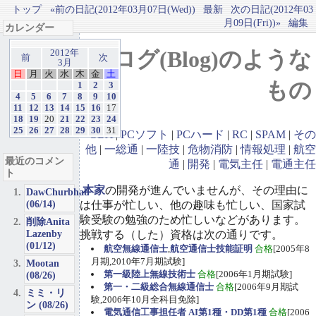
トップ
«前の日記(2012年03月07日(Wed))
最新
次の日記(2012年03
月09日(Fri))»
編集
カレンダー
ブログ(Blog)のような
2012年
前
次
3月
日
月
火
水
木
金
土
もの
1
2
3
4
5
6
7
8
9
10
11
12
13
14
15
16
17
18
19
20
21
22
23
24
25
26
27
28
29
30
31
GBA
|
PCソフト
|
PCハード
|
RC
|
SPAM
|
その
他
|
一総通
|
一陸技
|
危物消防
|
情報処理
|
航空
最近のコメン
通
|
開発
|
電気主任
|
電通主任
ト
本家
の開発が進んでいませんが、その理由に
DawChurbhab
(06/14)
は仕事が忙しい、他の趣味も忙しい、国家試
験受験の勉強のため忙しいなどがあります。
削除Anita
Lazenby
挑戦する（した）資格は次の通りです。
(01/12)
航空無線通信士
,
航空通信士技能証明
合格
[2005年8
月期,2010年7月期試験]
Mootan
第一級陸上無線技術士
合格
[2006年1月期試験]
(08/26)
第一・二級総合無線通信士
合格
[2006年9月期試
ミミ・リ
験,2006年10月全科目免除]
ン (08/26)
電気通信工事担任者 AI第1種・DD第1種
合格
[2006