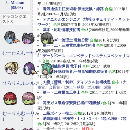
Mootan
年11月期試験]
(08/06)
電気通信主任技術者 伝送交換・線路
合格
[2006年7
月期,2007年1月期試験]
ドラゴンクエ
テクニカルエンジニア（情報セキュリティ・ネット
ストX
ワーク）
合格
[2007年春期,2008年秋期試験]
基本・応用情報技術者
合格
[2009年秋期,2009年春期
試験]
エネルギー管理士 電気分野
合格
[2010年試験]
第一
・
二
・
三種電気主任技術者
合格
[2010年,2009
年,2009年試験]
むーたん
むーたろ
むーりん
データベース
・
エンベデッドシステムスペシャリス
ト
合格
[2010年春期,2011年特別試験]
職業訓練指導員 電子科
合格
[2011年試験]
甲種危険物取扱者,一般毒物劇物取扱者
合格
[2011年
2月期,2011年試験]
１級（情報・制御）ディジタル技術検定
合格
（
大
ひろりん
ルンルン
ジュジュ
臣賞、会長賞
）[
2011年秋期（第43回）試験
]
第一・二種電気工事士
合格
[2011年,2011年上期試
験]
高圧ガス製造保安責任者(甲種機械)
合格
[2011年国
家試験]
むーりん
むーりん
二級ボイラー技士
合格
[2012年2月期試験]
消防設備士 甲種特・1・2・3・4・5類,乙種6・7類
1
2
合格
[2011年2月-2012年2月期試験]
一級ボイラー技士 7/11
挑戦中