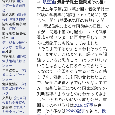
電気通信:
(財)日
[
航空通
] 気象予報士 疑問点その後2
_
本データ通信協
平成23年度第2回（第37回）気象予報士
会
試験の学科専門知識について疑問に感
情報処理:
(独)情
報処理推進機構
じた、問4（熱帯低気圧の有無）と問
情報処理 解答速
9（等温位線による梅雨前線の把握）で
報1:
iTEC
すが、問題不備の可能性について気象
情報処理 解答速
業務支援センターに再度意見して、さ
報2:
TAC
ディジタル技術
/
らに気象庁にも報告してみました。
ラジオ・音響技
「そこまでするか」と言われそうな気
能
検定
もしますが、これまでも、調べても間
電験電工:
(財)電
違っていると思うこと、はっきりしな
気技術者試験セ
いことはきちんと向き合ってきたつも
ンター
エネ管理士:
(財)
りなので、今回もそうすると言った感
省エネルギーセ
じです。気象庁にも問い合わせたこと
ンター
で、完全に納得とまではいかないです
危険物消防:
(財)
が、熱帯低気圧について国家試験での
消防試験研究セ
ンター
判断基準のようなものはわかってきま
火薬類:
(社)全国
した。今後のためにやり取り公開。前
火薬類保安協会
回までのやり取りは
2/23の記事
を参
放射線:
(財)原子
照、その考察は
2/24の記事
を参照。
後
力安全技術セン