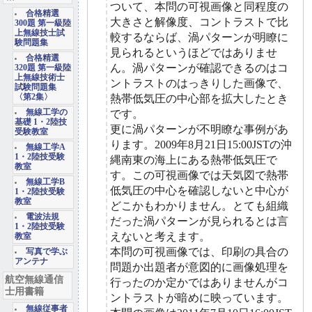
ついて、本問の可視画像と同程度の
合格精選
大きさと解像度、コントラストで比
300題 第一級陸
上無線技士試
較するならば、渦パターンが明瞭に
験問題集
見られるというほどではありませ
合格精選
ん。渦パターンが確認できるのはコ
320題 第一級陸
上無線技術士
ントラストのはっきりした画像で、
試験問題集
〈第2集〉
熱帯低気圧の中心部を拡大したとき
無線工学の
です。
基礎 1・2陸技
更に渦パターンが不明瞭な事例があ
受験教室
ります。2009年8月21日15:00JSTの沖
無線工学A
1・2陸技受験
縄南東の海上にある熱帯低気圧で
教室
す。この可視画像では天気図で熱帯
無線工学B
低気圧の中心を確認しないと中心が
1・2陸技受験
教室
どこかもわかりません。とても組織
電波法規
だった渦パターンが見られるとは言
1・2陸技受験
えないと考えます。
教室
本問の可視画像では、印刷の具合の
写真で学ぶ
アンテナ
問題か出題者が意図的に画像処理を
航空無線通信
行ったのか定かではありませんがコ
士用書籍
ントラストが暗めに映っています。
無線従事者