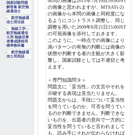
本問の画像は2011年7月10日16:00JST
国家試験問題
の画像と思われますが、MTSAT(-2)
解答集 航空無
線通信士
の画像から本問の画像と同程度にな
航空無線通
るようにコントラスト調整し、同じ
信士用法規
調整を用いた2009年8月21日15:00JST
無線工学―
航空無線通信
の可視画像を添付しておきます。
士用 無線従事
このように、一時点での画像により
者養成課程用
標準教科書
渦パターンの有無の判断には画像の
航空無線通
状態や判断する者の主観が大きく影
信士用英語
響し、国家試験としては不適切と考
えます。
＜専門知識問９＞
問題文に「妥当性」の文言やそれを
示唆する表現は見当たりません。
問題文からは、手段について妥当性
を問うているのか、可否を問うてい
るのか判断できません。判断できな
いものを、出題者の意向で一方的に
妥当性を問うていると言われまして
も、読み手にそれが伝わらなければ