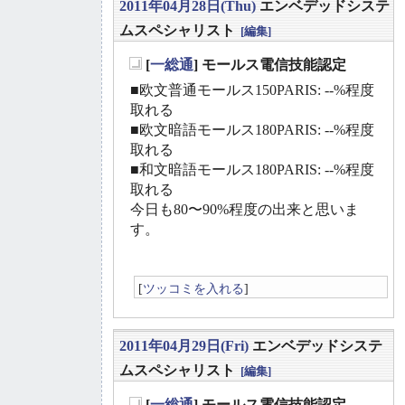
2011年04月28日(Thu)
エンベデッドシステ
ムスペシャリスト
[編集]
[
一総通
] モールス電信技能認定
_
■欧文普通モールス150PARIS: --%程度
取れる
■欧文暗語モールス180PARIS: --%程度
取れる
■和文暗語モールス180PARIS: --%程度
取れる
今日も80〜90%程度の出来と思いま
す。
[
ツッコミを入れる
]
2011年04月29日(Fri)
エンベデッドシステ
ムスペシャリスト
[編集]
[
一総通
] モールス電信技能認定