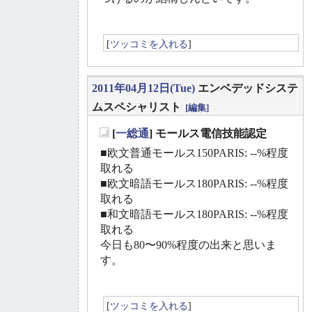
[
ツッコミを入れる
]
2011年04月12日(Tue)
エンベデッドシステ
ムスペシャリスト
[編集]
[
一総通
] モールス電信技能認定
_
■欧文普通モールス150PARIS: --%程度
取れる
■欧文暗語モールス180PARIS: --%程度
取れる
■和文暗語モールス180PARIS: --%程度
取れる
今日も80〜90%程度の出来と思いま
す。
[
ツッコミを入れる
]