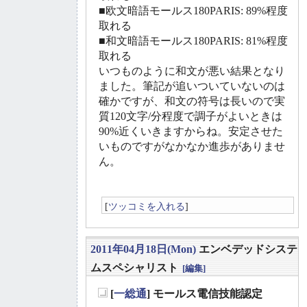
■欧文暗語モールス180PARIS: 89%程度
取れる
■和文暗語モールス180PARIS: 81%程度
取れる
いつものように和文が悪い結果となり
ました。筆記が追いついていないのは
確かですが、和文の符号は長いので実
質120文字/分程度で調子がよいときは
90%近くいきますからね。安定させた
いものですがなかなか進歩がありませ
ん。
[
ツッコミを入れる
]
2011年04月18日(Mon)
エンベデッドシステ
ムスペシャリスト
[編集]
[
一総通
] モールス電信技能認定
_