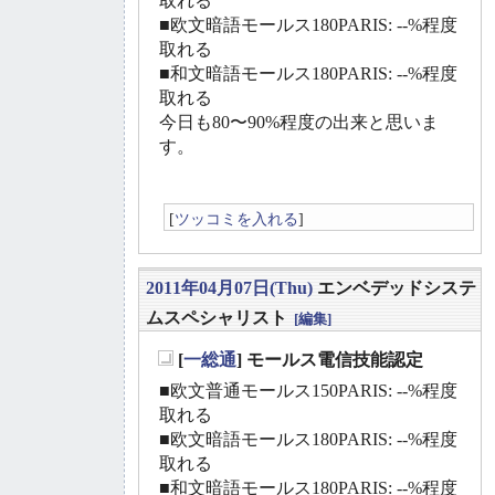
取れる
■欧文暗語モールス180PARIS: --%程度
取れる
■和文暗語モールス180PARIS: --%程度
取れる
今日も80〜90%程度の出来と思いま
す。
[
ツッコミを入れる
]
2011年04月07日(Thu)
エンベデッドシステ
ムスペシャリスト
[編集]
[
一総通
] モールス電信技能認定
_
■欧文普通モールス150PARIS: --%程度
取れる
■欧文暗語モールス180PARIS: --%程度
取れる
■和文暗語モールス180PARIS: --%程度