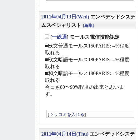
2011年04月13日(Wed)
エンベデッドシステ
ムスペシャリスト
[編集]
[
一総通
] モールス電信技能認定
_
■欧文普通モールス150PARIS: --%程度
取れる
■欧文暗語モールス180PARIS: --%程度
取れる
■和文暗語モールス180PARIS: --%程度
取れる
今日も80〜90%程度の出来と思いま
す。
[
ツッコミを入れる
]
2011年04月14日(Thu)
エンベデッドシステ