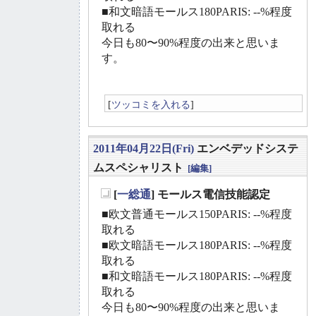
■和文暗語モールス180PARIS: --%程度
取れる
今日も80〜90%程度の出来と思いま
す。
[
ツッコミを入れる
]
2011年04月22日(Fri)
エンベデッドシステ
ムスペシャリスト
[編集]
[
一総通
] モールス電信技能認定
_
■欧文普通モールス150PARIS: --%程度
取れる
■欧文暗語モールス180PARIS: --%程度
取れる
■和文暗語モールス180PARIS: --%程度
取れる
今日も80〜90%程度の出来と思いま