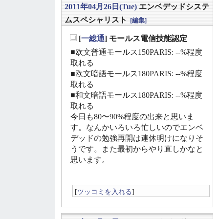
2011年04月26日(Tue)
エンベデッドシステ
ムスペシャリスト
[編集]
[
一総通
] モールス電信技能認定
_
■欧文普通モールス150PARIS: --%程度
取れる
■欧文暗語モールス180PARIS: --%程度
取れる
■和文暗語モールス180PARIS: --%程度
取れる
今日も80〜90%程度の出来と思いま
す。なんかいろいろ忙しいのでエンベ
デッドの勉強再開は連休明けになりそ
うです。また最初からやり直しかなと
思います。
[
ツッコミを入れる
]