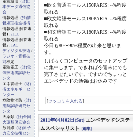
電気通信:
(財)日
■欧文普通モールス150PARIS: --%程度
本データ通信協
取れる
会
情報処理:
(独)情
■欧文暗語モールス180PARIS: --%程度
報処理推進機構
取れる
情報処理 解答速
■和文暗語モールス180PARIS: --%程度
報1:
iTEC
取れる
情報処理 解答速
報2:
TAC
今日も80〜90%程度の出来と思いま
ディジタル技術
/
す。
ラジオ・音響技
しばらくコンピュータのセットアップ
能
検定
電験電工:
(財)電
に集中します。できれば今週末にでも
気技術者試験セ
完了させたいです。ですのでちょっと
ンター
エンベデッドの勉強はお休みです。
エネ管理士:
(財)
省エネルギーセ
ンター
危険物消防:
(財)
[
ツッコミを入れる
]
消防試験研究セ
ンター
火薬類:
(社)全国
2011年04月02日(Sat)
エンベデッドシステ
火薬類保安協会
放射線:
(財)原子
ムスペシャリスト
[編集]
力安全技術セン