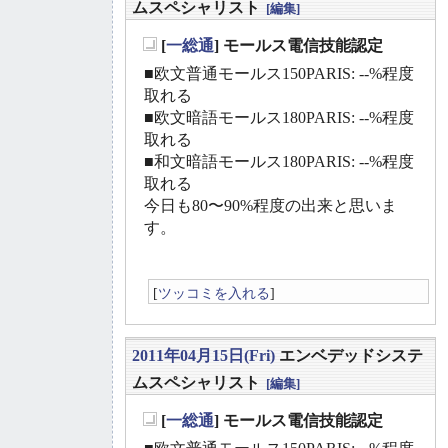
ムスペシャリスト
[編集]
[
一総通
] モールス電信技能認定
_
■欧文普通モールス150PARIS: --%程度
取れる
■欧文暗語モールス180PARIS: --%程度
取れる
■和文暗語モールス180PARIS: --%程度
取れる
今日も80〜90%程度の出来と思いま
す。
[
ツッコミを入れる
]
2011年04月15日(Fri)
エンベデッドシステ
ムスペシャリスト
[編集]
[
一総通
] モールス電信技能認定
_