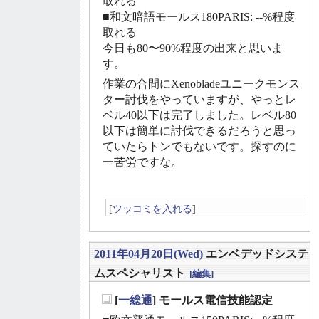
取れる
■和文暗語モールス180PARIS: --%程度
取れる
今日も80〜90%程度の出来と思いま
す。
作業の合間にXenobladeユニークモンス
ター討伐をやっていますが、やっとレ
ベル40以下は完了しました。レベル80
以下は簡単に討伐できるだろうと思っ
ていたらトンでもないです。探すのに
一苦労ですな。
[
ツッコミを入れる
]
2011年04月20日(Wed)
エンベデッドシステ
ムスペシャリスト
[編集]
[
一総通
] モールス電信技能認定
_