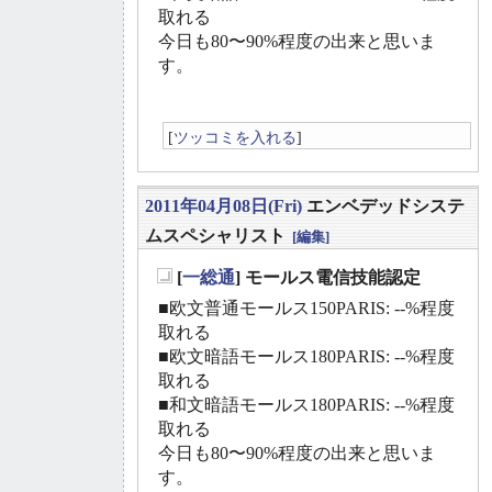
取れる
今日も80〜90%程度の出来と思いま
す。
[
ツッコミを入れる
]
2011年04月08日(Fri)
エンベデッドシステ
ムスペシャリスト
[編集]
[
一総通
] モールス電信技能認定
_
■欧文普通モールス150PARIS: --%程度
取れる
■欧文暗語モールス180PARIS: --%程度
取れる
■和文暗語モールス180PARIS: --%程度
取れる
今日も80〜90%程度の出来と思いま
す。