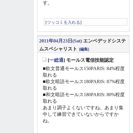
す。
[
ツッコミを入れる
]
2011年04月23日(Sat)
エンベデッドシステ
ムスペシャリスト
[編集]
[
一総通
] モールス電信技能認定
_
■欧文普通モールス150PARIS: 84%程度
取れる
■欧文暗語モールス180PARIS: 87%程度
取れる
■和文暗語モールス180PARIS: 80%程度
取れる
あまり調子よくないですね。あまり集
中して練習できていないからですか
ね。