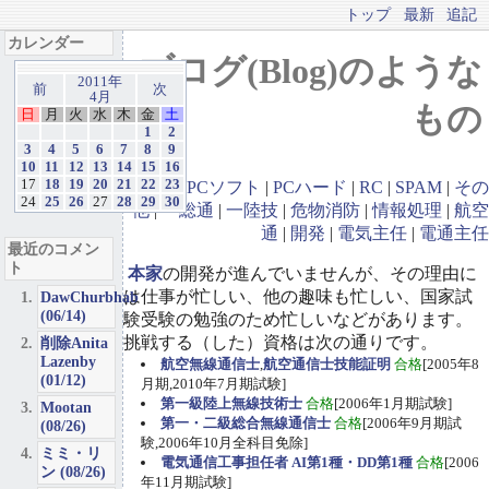
トップ
最新
追記
カレンダー
ブログ(Blog)のような
2011年
前
次
4月
もの
日
月
火
水
木
金
土
1
2
3
4
5
6
7
8
9
10
11
12
13
14
15
16
17
18
19
20
21
22
23
GBA
|
PCソフト
|
PCハード
|
RC
|
SPAM
|
その
24
25
26
27
28
29
30
他
|
一総通
|
一陸技
|
危物消防
|
情報処理
|
航空
通
|
開発
|
電気主任
|
電通主任
最近のコメン
ト
本家
の開発が進んでいませんが、その理由に
は仕事が忙しい、他の趣味も忙しい、国家試
DawChurbhab
(06/14)
験受験の勉強のため忙しいなどがあります。
挑戦する（した）資格は次の通りです。
削除Anita
Lazenby
航空無線通信士
,
航空通信士技能証明
合格
[2005年8
(01/12)
月期,2010年7月期試験]
第一級陸上無線技術士
合格
[2006年1月期試験]
Mootan
第一・二級総合無線通信士
合格
[2006年9月期試
(08/26)
験,2006年10月全科目免除]
ミミ・リ
電気通信工事担任者 AI第1種・DD第1種
合格
[2006
ン (08/26)
年11月期試験]