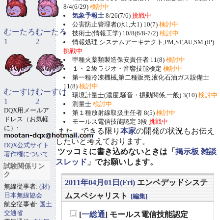
8/4(6/29)
検討中
気象予報士
8/26(7/6)
挑戦中
公害防止管理者(水1,大1) 10(7)
検討中
むーたろ
むーたろ
技術士(情報工学) 10/8(6/8-7/2)
検討中
1
2
情報処理 システムアーキテクト,PM,ST,AU,SM,(IP)
挑戦中
甲種火薬類製造保安責任者 11(8)
検討中
１・２級ラジオ・音響技能検定
検討中
第一種冷凍機械,第二種販売,液化石油ガス設備士
11(8)
検討中
むーすけ
むーすけ
環境計量士(濃度,騒音・振動関係,一般) 3(10)
検討中
1
2
測量士
検討中
DQX用メールア
第１種放射線取扱主任者 8(5)
検討中
ドレス（お気軽
モールス電信技能認定 3段
挑戦中
に）:
また、できる限り
本家
の開発の状況もお伝え
したいと考えております。
DQX公式サイト
ツッコミに書き込めないときは「
掲示板 雑談
著作権について
スレッド
」でお願いします。
試験関係リン
ク
2011年04月01日(Fri)
エンベデッドシステ
無線従事者:
(財)
日本無線協会
ムスペシャリスト
[編集]
航空従事者:
国土
交通省
[
一総通
] モールス電信技能認定
_