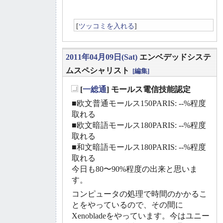
[
ツッコミを入れる
]
2011年04月09日(Sat)
エンベデッドシステ
ムスペシャリスト
[編集]
[
一総通
] モールス電信技能認定
_
■欧文普通モールス150PARIS: --%程度
取れる
■欧文暗語モールス180PARIS: --%程度
取れる
■和文暗語モールス180PARIS: --%程度
取れる
今日も80〜90%程度の出来と思いま
す。
コンピュータの処理で時間のかかるこ
とをやっているので、その間に
Xenobladeをやっています。今はユニー