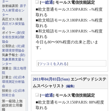
ター
[
一総通
] モールス電信技能認定
_
放射線講習:
原子
■欧文普通モールス150PARIS: --%程度
力人材育成セン
取れる
ター
高圧ガス/冷凍:
■欧文暗語モールス180PARIS: --%程度
高圧ガス保安協
取れる
会
■和文暗語モールス180PARIS: --%程度
ボイラー:
(財)安
取れる
全衛生技術試験
協会
今日も80〜90%程度の出来と思いま
公害防止:
(社)産
す。
業環境管理協会
気象予報士:
(財)
気象業務支援セ
[
ツッコミを入れる
]
ンター
測量士:
国土地理
院
計量士:
(社)日本
2011年04月03日(Sun)
エンベデッドシステ
環境測定分析協
ムスペシャリスト
会
[編集]
技術士:
(公)日本
技術士会
[
一総通
] モールス電信技能認定
_
第一級陸上無
■欧文普通モールス150PARIS: 88%程度
線技術士用書
取れる
籍