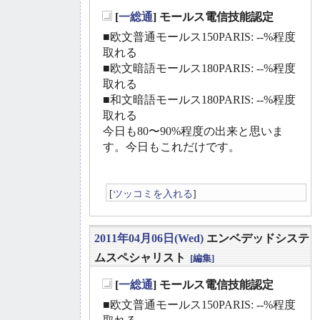
[
一総通
] モールス電信技能認定
_
■欧文普通モールス150PARIS: --%程度
取れる
■欧文暗語モールス180PARIS: --%程度
取れる
■和文暗語モールス180PARIS: --%程度
取れる
今日も80〜90%程度の出来と思いま
す。今日もこれだけです。
[
ツッコミを入れる
]
2011年04月06日(Wed)
エンベデッドシステ
ムスペシャリスト
[編集]
[
一総通
] モールス電信技能認定
_
■欧文普通モールス150PARIS: --%程度