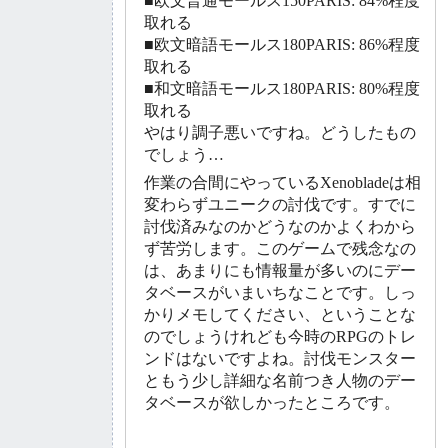
■欧文普通モールス150PARIS: 84%程度
取れる
■欧文暗語モールス180PARIS: 86%程度
取れる
■和文暗語モールス180PARIS: 80%程度
取れる
やはり調子悪いですね。どうしたもの
でしょう…
作業の合間にやっているXenobladeは相
変わらずユニークの討伐です。すでに
討伐済みなのかどうなのかよくわから
ず苦労します。このゲームで残念なの
は、あまりにも情報量が多いのにデー
タベースがいまいちなことです。しっ
かりメモしてください、ということな
のでしょうけれども今時のRPGのトレ
ンドはないですよね。討伐モンスター
ともう少し詳細な名前つき人物のデー
タベースが欲しかったところです。