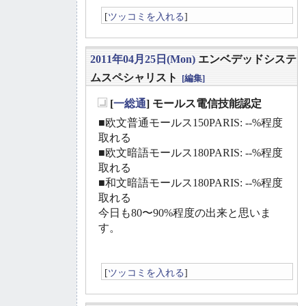
[
ツッコミを入れる
]
2011年04月25日(Mon)
エンベデッドシステ
ムスペシャリスト
[編集]
[
一総通
] モールス電信技能認定
_
■欧文普通モールス150PARIS: --%程度
取れる
■欧文暗語モールス180PARIS: --%程度
取れる
■和文暗語モールス180PARIS: --%程度
取れる
今日も80〜90%程度の出来と思いま
す。
[
ツッコミを入れる
]