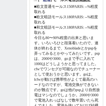
_
■欧文普通モールス150PARIS: --%程度
取れる
■欧文暗語モールス180PARIS: --%程度
取れる
■和文暗語モールス180PARIS: --%程度
取れる
今日も80〜90%程度の出来と思いま
す。いろいろひと段落着いたので、連
休が終わるまで、Xenobladeとかpspを
弄ってみるとかやってみたいです。psp
は、2000や3000、goまで手に入れて
1000はどうしようかと思ってました。
cfwでワンセグが可能なのでチューナー
として使おうかと思います。goは、
lcfwが動けば携帯性がよくて最高のハ
ードなのですが、電池交換ができない
のが難点です。goは他のpspより自然放
電はマシなのでしょうか。2000や3000
で電池入れっぱなしで数年置いたら死
んでました。電池を抜いておけば結構