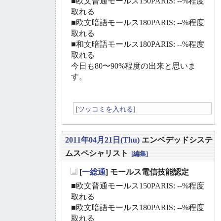
■欧文普通モールス150PARIS: --%程度
取れる
■欧文暗語モールス180PARIS: --%程度
取れる
■和文暗語モールス180PARIS: --%程度
取れる
今日も80〜90%程度の出来と思いま
す。
[
ツッコミを入れる
]
2011年04月21日(Thu)
エンベデッドシステ
ムスペシャリスト
[編集]
[
一総通
] モールス電信技能認定
_
■欧文普通モールス150PARIS: --%程度
取れる
■欧文暗語モールス180PARIS: --%程度
取れる