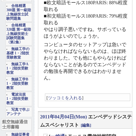
■欧文暗語モールス180PARIS: 88%程度
合格精選
取れる
300題 第一級陸
上無線技士試
■和文暗語モールス180PARIS: 79%程度
験問題集
取れる
合格精選
やはり調子悪いですね。サボっている
320題 第一級陸
上無線技術士
ほうがよいのでしょうか。
試験問題集
〈第2集〉
コンピュータのセットアップは急いで
無線工学の
やらなければならないものは、ほぼ終
基礎 1・2陸技
わりました。でも他にもやらなければ
受験教室
ならないことがあるのでエンベデッド
無線工学A
1・2陸技受験
の勉強を再開できるかはわかりませ
教室
ん。
無線工学B
1・2陸技受験
教室
電波法規
[
ツッコミを入れる
]
1・2陸技受験
教室
写真で学ぶ
アンテナ
2011年04月04日(Mon)
エンベデッドシステ
航空無線通信
ムスペシャリスト
[編集]
士用書籍
無線従事者