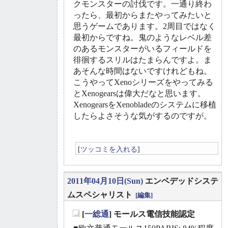
クモンスターの討伐です。一通り終わ
ったら、最初からまたやってみたいと
思うゲームであります。2周目ではなく
最初からですね。鬼のようなレベル差
のあるモンスターがいるフィールドを
徘徊するスリルはたまらんですよ。ま
あそんな時間はないですけれどもね。
こうやってXenoシリーズをやってみる
とXenogearsは偉大だなと思います。
XenogearsをXenobladeのシステムに移植
したらよさそうな気がするのですが。
[
ツッコミを入れる
]
2011年04月10日(Sun)
エンベデッドシステ
ムスペシャリスト
[編集]
[
一総通
] モールス電信技能認定
_