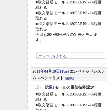
■欧文普通モールス150PARIS: --%程度
取れる
■欧文暗語モールス180PARIS: --%程度
取れる
■和文暗語モールス180PARIS: --%程度
取れる
今日も80〜90%程度の出来と思いま
す。
[
ツッコミを入れる
]
2011年04月19日(Tue)
エンベデッドシステ
ムスペシャリスト
[編集]
[
一総通
] モールス電信技能認定
_
■欧文普通モールス150PARIS: --%程度
取れる
■欧文暗語モールス180PARIS: --%程度