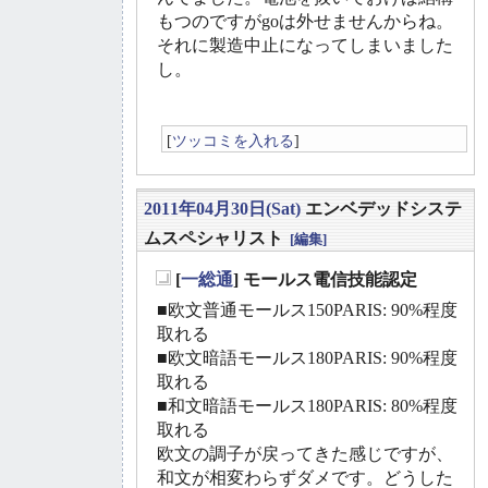
もつのですがgoは外せませんからね。
それに製造中止になってしまいました
し。
[
ツッコミを入れる
]
2011年04月30日(Sat)
エンベデッドシステ
ムスペシャリスト
[編集]
[
一総通
] モールス電信技能認定
_
■欧文普通モールス150PARIS: 90%程度
取れる
■欧文暗語モールス180PARIS: 90%程度
取れる
■和文暗語モールス180PARIS: 80%程度
取れる
欧文の調子が戻ってきた感じですが、
和文が相変わらずダメです。どうした