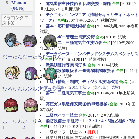
Mootan
電気通信主任技術者 伝送交換・線路
合格
[2006年7
(08/06)
月期,2007年1月期試験]
テクニカルエンジニア（情報セキュリティ・ネット
ドラゴンクエ
ワーク）
合格
[2007年春期,2008年秋期試験]
ストX
基本・応用情報技術者
合格
[2009年秋期,2009年春期
試験]
エネルギー管理士 電気分野
合格
[2010年試験]
第一
・
二
・
三種電気主任技術者
合格
[2010年,2009
年,2009年試験]
データベース
・
エンベデッドシステムスペシャリス
むーたん
むーたろ
むーりん
ト
合格
[2010年春期,2011年特別試験]
職業訓練指導員 電子科
合格
[2011年試験]
甲種危険物取扱者,一般毒物劇物取扱者
合格
[2011年
2月期,2011年試験]
１級（情報・制御）ディジタル技術検定
合格
（
大
臣賞、会長賞
）[
2011年秋期（第43回）試験
]
ひろりん
ルンルン
ジュジュ
第一・二種電気工事士
合格
[2011年,2011年上期試
験]
高圧ガス製造保安責任者(甲種機械)
合格
[2011年国
家試験]
二級ボイラー技士
合格
[2012年2月期試験]
むーりん
むーりん
消防設備士 甲種特・1・2・3・4・5類,乙種6・7類
合格
[2011年2月-2012年2月期試験]
1
2
一級ボイラー技士 7/11
挑戦中
職業訓練指導員 電気通信科・情報処理科・測量科