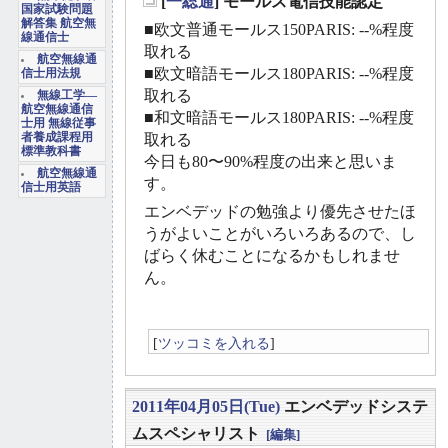
[
一総通
] モールス電信技能認定
国家試験問題
_
解答集 航空無
■欧文普通モールス150PARIS: --%程度
線通信士
取れる
航空無線通
■欧文暗語モールス180PARIS: --%程度
信士用法規
取れる
無線工学―
航空無線通信
■和文暗語モールス180PARIS: --%程度
士用 無線従事
者養成課程用
取れる
標準教科書
今日も80〜90%程度の出来と思いま
航空無線通
す。
信士用英語
エンベデッドの勉強より優先させたほ
うがよいことがいろいろあるので、し
ばらく休むことになるかもしれませ
ん。
[
ツッコミを入れる
]
2011年04月05日(Tue)
エンベデッドシステ
ムスペシャリスト
[編集]