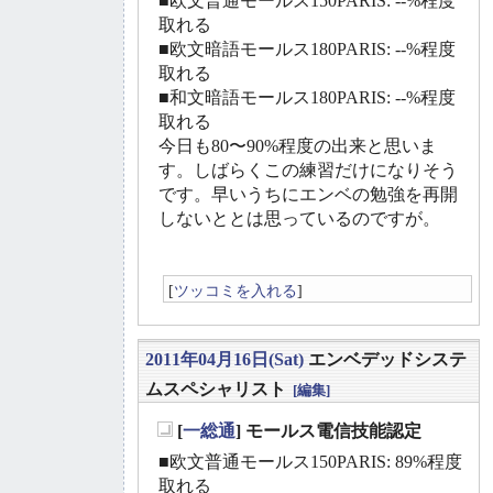
■欧文普通モールス150PARIS: --%程度
取れる
■欧文暗語モールス180PARIS: --%程度
取れる
■和文暗語モールス180PARIS: --%程度
取れる
今日も80〜90%程度の出来と思いま
す。しばらくこの練習だけになりそう
です。早いうちにエンベの勉強を再開
しないととは思っているのですが。
[
ツッコミを入れる
]
2011年04月16日(Sat)
エンベデッドシステ
ムスペシャリスト
[編集]
[
一総通
] モールス電信技能認定
_
■欧文普通モールス150PARIS: 89%程度
取れる