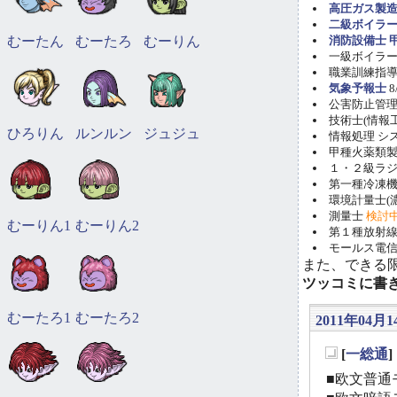
高圧ガス製造
二級ボイラ
むーたん
むーたろ
むーりん
消防設備士 甲
一級ボイラー技
職業訓練指導員
気象予報士
8
公害防止管理者(
技術士(情報工学)
ひろりん
ルンルン
ジュジュ
情報処理 システ
甲種火薬類製造
１・２級ラ
第一種冷凍機械
環境計量士(濃
測量士
検討
むーりん1
むーりん2
第１種放射線取
モールス電信
また、できる
ツッコミに書
むーたろ1
むーたろ2
2011年04月1
[
一総通
_
■欧文普通モ