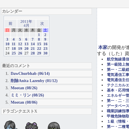
カレンダー
2011年
前
次
4月
日
月
火
水
木
金
土
1
2
3
4
5
6
7
8
9
10
11
12
13
14
15
16
本家
の開発が
17
18
19
20
21
22
23
する（した）
24
25
26
27
28
29
30
航空無線通
第一級陸上
最近のコメント
第一・二級
DawChurbhab (06/14)
電気通信工事担
電気通信主任
削除Anita Lazenby (01/12)
テクニカル
Mootan (08/26)
基本・応用
ミミ・リン (08/26)
エネルギー管
第一
・
二
・
Mootan (08/06)
データベー
ドラゴンクエストX
職業訓練指導
甲種危険物取
１級（情報
第一・二種