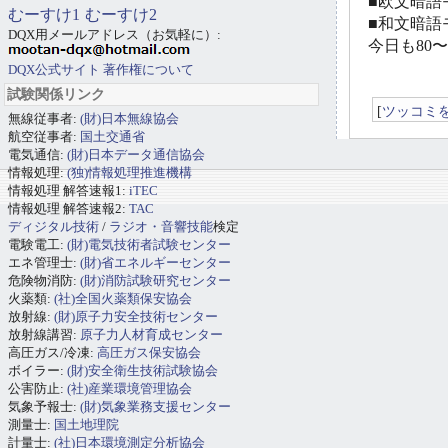
■欧文暗語モ
むーすけ1
むーすけ2
■和文暗語モ
DQX用メールアドレス（お気軽に）:
今日も80
DQX公式サイト
著作権について
試験関係リンク
[
ツッコミ
無線従事者:
(財)日本無線協会
航空従事者:
国土交通省
電気通信:
(財)日本データ通信協会
情報処理:
(独)情報処理推進機構
情報処理 解答速報1:
iTEC
情報処理 解答速報2:
TAC
ディジタル技術
/
ラジオ・音響技能
検定
電験電工:
(財)電気技術者試験センター
エネ管理士:
(財)省エネルギーセンター
危険物消防:
(財)消防試験研究センター
火薬類:
(社)全国火薬類保安協会
放射線:
(財)原子力安全技術センター
放射線講習:
原子力人材育成センター
高圧ガス/冷凍:
高圧ガス保安協会
ボイラー:
(財)安全衛生技術試験協会
公害防止:
(社)産業環境管理協会
気象予報士:
(財)気象業務支援センター
測量士:
国土地理院
計量士:
(社)日本環境測定分析協会