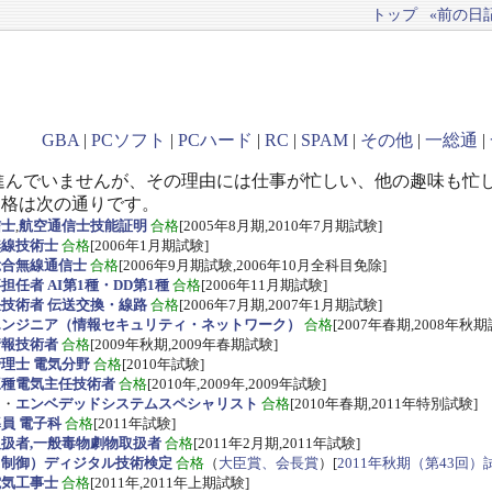
トップ
«前の日記(
GBA
|
PCソフト
|
PCハード
|
RC
|
SPAM
|
その他
|
一総通
|
進んでいませんが、その理由には仕事が忙しい、他の趣味も忙
資格は次の通りです。
信士
,
航空通信士技能証明
合格
[2005年8月期,2010年7月期試験]
無線技術士
合格
[2006年1月期試験]
総合無線通信士
合格
[2006年9月期試験,2006年10月全科目免除]
任者 AI第1種・DD第1種
合格
[2006年11月期試験]
技術者 伝送交換・線路
合格
[2006年7月期,2007年1月期試験]
エンジニア（情報セキュリティ・ネットワーク）
合格
[2007年春期,2008年秋期
情報技術者
合格
[2009年秋期,2009年春期試験]
理士 電気分野
合格
[2010年試験]
三種電気主任技術者
合格
[2010年,2009年,2009年試験]
ス
・
エンベデッドシステムスペシャリスト
合格
[2010年春期,2011年特別試験]
員 電子科
合格
[2011年試験]
扱者,一般毒物劇物取扱者
合格
[2011年2月期,2011年試験]
・制御）ディジタル技術検定
合格
（
大臣賞、会長賞
）[
2011年秋期（第43回）
電気工事士
合格
[2011年,2011年上期試験]