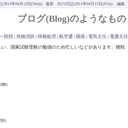
2011年04月13日(Wed))
最新
次の日記(2011年04月15日(Fri))»
編集
ブログ(Blog)のようなもの
一陸技
|
危物消防
|
情報処理
|
航空通
|
開発
|
電気主任
|
電通主任
しい、国家試験受験の勉強のため忙しいなどがあります。挑戦
試験]
試験
]