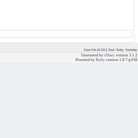
Since Feb-20-2012 Total: Today: Yesterday:
Generated by
tDiary
version 3.1.2
Powered by
Ruby
version 1.8.7-p358