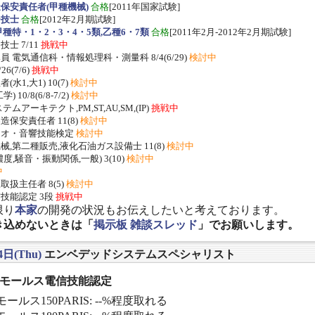
保安責任者(甲種機械)
合格
[2011年国家試験]
ー技士
合格
[2012年2月期試験]
種特・1・2・3・4・5類,乙種6・7類
合格
[2011年2月-2012年2月期試験]
士 7/11
挑戦中
 電気通信科・情報処理科・測量科 8/4(6/29)
検討中
/26(7/6)
挑戦中
水1,大1) 10(7)
検討中
 10/8(6/8-7/2)
検討中
ムアーキテクト,PM,ST,AU,SM,(IP)
挑戦中
保安責任者 11(8)
検討中
ジオ・音響技能検定
検討中
,第二種販売,液化石油ガス設備士 11(8)
検討中
度,騒音・振動関係,一般) 3(10)
検討中
中
扱主任者 8(5)
検討中
技能認定 3段
挑戦中
限り
本家
の開発の状況もお伝えしたいと考えております。
き込めないときは「
掲示板 雑談スレッド
」でお願いします。
4日(Thu)
エンベデッドシステムスペシャリスト
] モールス電信技能認定
ールス150PARIS: --%程度取れる