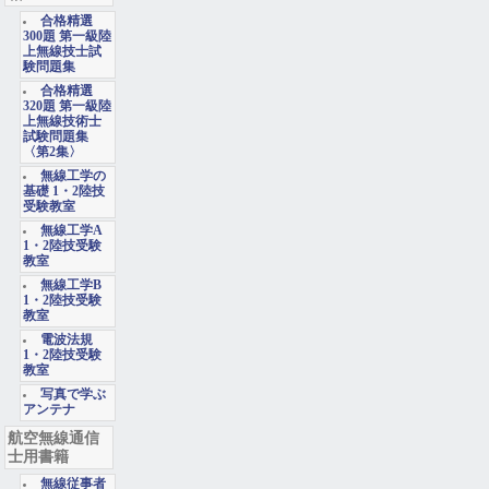
合格精選
300題 第一級陸
上無線技士試
験問題集
合格精選
320題 第一級陸
上無線技術士
試験問題集
〈第2集〉
無線工学の
基礎 1・2陸技
受験教室
無線工学A
1・2陸技受験
教室
無線工学B
1・2陸技受験
教室
電波法規
1・2陸技受験
教室
写真で学ぶ
アンテナ
航空無線通信
士用書籍
無線従事者