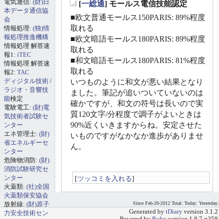
電気通信:
(財)日
[
一総通
] モールス電信技能認定
_
本データ通信協
■欧文普通モールス150PARIS: 89%程度
会
取れる
情報処理:
(独)情
報処理推進機構
■欧文暗語モールス180PARIS: 89%程度
情報処理 解答速
取れる
報1:
iTEC
■和文暗語モールス180PARIS: 81%程度
情報処理 解答速
取れる
報2:
TAC
ディジタル技術
/
いつものように和文が悪い結果となり
ラジオ・音響技
ました。筆記が追いついていないのは
能
検定
確かですが、和文の符号は長いので実
電験電工:
(財)電
質120文字/分程度で調子がよいときは
気技術者試験セ
90%近くいきますからね。安定させた
ンター
エネ管理士:
(財)
いものですがなかなか進歩がありませ
省エネルギーセ
ん。
ンター
危険物消防:
(財)
消防試験研究セ
ンター
[
ツッコミを入れる
]
火薬類:
(社)全国
火薬類保安協会
放射線:
(財)原子
Since Feb-20-2012 Total: Today: Yesterday:
Generated by
tDiary
version 3.1.2
力安全技術セン