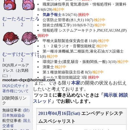
職業訓練指導員 電気通信科・情報処理科・測量科
8/4(6/29)
検討中
気象予報士
8/26(7/6)
挑戦中
むーたろ
むーたろ
公害防止管理者(水1,大1) 10(7)
検討中
1
2
技術士(情報工学) 10/8(6/8-7/2)
検討中
情報処理 システムアーキテクト,PM,ST,AU,SM,(IP)
挑戦中
甲種火薬類製造保安責任者 11(8)
検討中
１・２級ラジオ・音響技能検定
検討中
第一種冷凍機械,第二種販売,液化石油ガス設備士
むーすけ
むーすけ
11(8)
検討中
1
2
環境計量士(濃度,騒音・振動関係,一般) 3(10)
検討中
DQX用メールア
測量士
検討中
ドレス（お気軽
第１種放射線取扱主任者 8(5)
検討中
に）:
モールス電信技能認定 3段
挑戦中
また、できる限り
本家
の開発の状況もお伝え
DQX公式サイト
したいと考えております。
著作権について
ツッコミに書き込めないときは「
掲示板 雑談
試験関係リン
スレッド
」でお願いします。
ク
無線従事者:
(財)
2011年04月16日(Sat)
エンベデッドシステ
日本無線協会
航空従事者:
国土
ムスペシャリスト
交通省