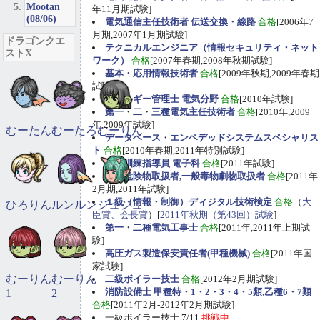
Mootan
年11月期試験]
(08/06)
電気通信主任技術者 伝送交換・線路
合格
[2006年7
月期,2007年1月期試験]
ドラゴンクエ
テクニカルエンジニア（情報セキュリティ・ネット
ストX
ワーク）
合格
[2007年春期,2008年秋期試験]
基本・応用情報技術者
合格
[2009年秋期,2009年春期
試験]
エネルギー管理士 電気分野
合格
[2010年試験]
第一
・
二
・
三種電気主任技術者
合格
[2010年,2009
年,2009年試験]
むーたん
むーたろ
むーりん
データベース
・
エンベデッドシステムスペシャリス
ト
合格
[2010年春期,2011年特別試験]
職業訓練指導員 電子科
合格
[2011年試験]
甲種危険物取扱者,一般毒物劇物取扱者
合格
[2011年
2月期,2011年試験]
１級（情報・制御）ディジタル技術検定
合格
（
大
ひろりん
ルンルン
ジュジュ
臣賞、会長賞
）[
2011年秋期（第43回）試験
]
第一・二種電気工事士
合格
[2011年,2011年上期試
験]
高圧ガス製造保安責任者(甲種機械)
合格
[2011年国
家試験]
むーりん
むーりん
二級ボイラー技士
合格
[2012年2月期試験]
消防設備士 甲種特・1・2・3・4・5類,乙種6・7類
1
2
合格
[2011年2月-2012年2月期試験]
一級ボイラー技士 7/11
挑戦中