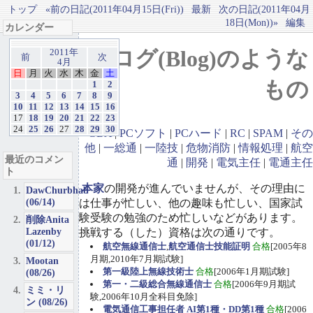
トップ
«前の日記(2011年04月15日(Fri))
最新
次の日記(2011年04月
18日(Mon))»
編集
カレンダー
ブログ(Blog)のような
2011年
前
次
4月
日
月
火
水
木
金
土
もの
1
2
3
4
5
6
7
8
9
10
11
12
13
14
15
16
17
18
19
20
21
22
23
24
25
26
27
28
29
30
GBA
|
PCソフト
|
PCハード
|
RC
|
SPAM
|
その
他
|
一総通
|
一陸技
|
危物消防
|
情報処理
|
航空
最近のコメン
通
|
開発
|
電気主任
|
電通主任
ト
本家
の開発が進んでいませんが、その理由に
DawChurbhab
(06/14)
は仕事が忙しい、他の趣味も忙しい、国家試
験受験の勉強のため忙しいなどがあります。
削除Anita
Lazenby
挑戦する（した）資格は次の通りです。
(01/12)
航空無線通信士
,
航空通信士技能証明
合格
[2005年8
月期,2010年7月期試験]
Mootan
第一級陸上無線技術士
合格
[2006年1月期試験]
(08/26)
第一・二級総合無線通信士
合格
[2006年9月期試
ミミ・リ
験,2006年10月全科目免除]
ン (08/26)
電気通信工事担任者 AI第1種・DD第1種
合格
[2006