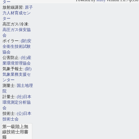
Powered by
Ruby
version 1.8.7-p358
ター
放射線講習:
原子
力人材育成セン
ター
高圧ガス/冷凍:
高圧ガス保安協
会
ボイラー:
(財)安
全衛生技術試験
協会
公害防止:
(社)産
業環境管理協会
気象予報士:
(財)
気象業務支援セ
ンター
測量士:
国土地理
院
計量士:
(社)日本
環境測定分析協
会
技術士:
(公)日本
技術士会
第一級陸上無
線技術士用書
籍