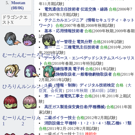
Mootan
年11月期試験]
(08/06)
電気通信主任技術者 伝送交換・線路
合格
[2006年7
月期,2007年1月期試験]
ドラゴンクエ
テクニカルエンジニア（情報セキュリティ・ネット
ストX
ワーク）
合格
[2007年春期,2008年秋期試験]
基本・応用情報技術者
合格
[2009年秋期,2009年春期
試験]
エネルギー管理士 電気分野
合格
[2010年試験]
第一
・
二
・
三種電気主任技術者
合格
[2010年,2009
年,2009年試験]
むーたん
むーたろ
むーりん
データベース
・
エンベデッドシステムスペシャリス
ト
合格
[2010年春期,2011年特別試験]
職業訓練指導員 電子科
合格
[2011年試験]
甲種危険物取扱者,一般毒物劇物取扱者
合格
[2011年
2月期,2011年試験]
１級（情報・制御）ディジタル技術検定
合格
（
大
ひろりん
ルンルン
ジュジュ
臣賞、会長賞
）[
2011年秋期（第43回）試験
]
第一・二種電気工事士
合格
[2011年,2011年上期試
験]
高圧ガス製造保安責任者(甲種機械)
合格
[2011年国
家試験]
むーりん
むーりん
二級ボイラー技士
合格
[2012年2月期試験]
消防設備士 甲種特・1・2・3・4・5類,乙種6・7類
1
2
合格
[2011年2月-2012年2月期試験]
一級ボイラー技士 7/11
挑戦中