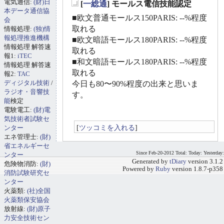
電気通信:
(財)日
[
一総通
] モールス電信技能認定
_
本データ通信協
■欧文普通モールス150PARIS: --%程度
会
取れる
情報処理:
(独)情
報処理推進機構
■欧文暗語モールス180PARIS: --%程度
情報処理 解答速
取れる
報1:
iTEC
■和文暗語モールス180PARIS: --%程度
情報処理 解答速
取れる
報2:
TAC
ディジタル技術
/
今日も80〜90%程度の出来と思いま
ラジオ・音響技
す。
能
検定
電験電工:
(財)電
気技術者試験セ
[
ツッコミを入れる
]
ンター
エネ管理士:
(財)
省エネルギーセ
Since Feb-20-2012 Total: Today: Yesterday:
ンター
Generated by
tDiary
version 3.1.2
危険物消防:
(財)
Powered by
Ruby
version 1.8.7-p358
消防試験研究セ
ンター
火薬類:
(社)全国
火薬類保安協会
放射線:
(財)原子
力安全技術セン