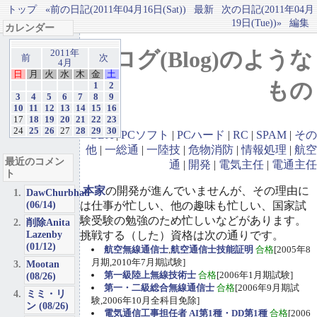
トップ
«前の日記(2011年04月16日(Sat))
最新
次の日記(2011年04月
19日(Tue))»
編集
カレンダー
ブログ(Blog)のような
2011年
前
次
4月
日
月
火
水
木
金
土
もの
1
2
3
4
5
6
7
8
9
10
11
12
13
14
15
16
17
18
19
20
21
22
23
24
25
26
27
28
29
30
GBA
|
PCソフト
|
PCハード
|
RC
|
SPAM
|
その
他
|
一総通
|
一陸技
|
危物消防
|
情報処理
|
航空
最近のコメン
通
|
開発
|
電気主任
|
電通主任
ト
本家
の開発が進んでいませんが、その理由に
DawChurbhab
(06/14)
は仕事が忙しい、他の趣味も忙しい、国家試
験受験の勉強のため忙しいなどがあります。
削除Anita
Lazenby
挑戦する（した）資格は次の通りです。
(01/12)
航空無線通信士
,
航空通信士技能証明
合格
[2005年8
月期,2010年7月期試験]
Mootan
第一級陸上無線技術士
合格
[2006年1月期試験]
(08/26)
第一・二級総合無線通信士
合格
[2006年9月期試
ミミ・リ
験,2006年10月全科目免除]
ン (08/26)
電気通信工事担任者 AI第1種・DD第1種
合格
[2006