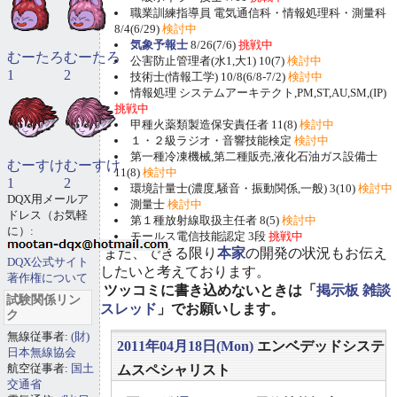
職業訓練指導員 電気通信科・情報処理科・測量科
8/4(6/29)
検討中
気象予報士
8/26(7/6)
挑戦中
むーたろ
むーたろ
公害防止管理者(水1,大1) 10(7)
検討中
1
2
技術士(情報工学) 10/8(6/8-7/2)
検討中
情報処理 システムアーキテクト,PM,ST,AU,SM,(IP)
挑戦中
甲種火薬類製造保安責任者 11(8)
検討中
１・２級ラジオ・音響技能検定
検討中
第一種冷凍機械,第二種販売,液化石油ガス設備士
むーすけ
むーすけ
11(8)
検討中
1
2
環境計量士(濃度,騒音・振動関係,一般) 3(10)
検討中
DQX用メールア
測量士
検討中
ドレス（お気軽
第１種放射線取扱主任者 8(5)
検討中
に）:
モールス電信技能認定 3段
挑戦中
また、できる限り
本家
の開発の状況もお伝え
DQX公式サイト
したいと考えております。
著作権について
ツッコミに書き込めないときは「
掲示板 雑談
試験関係リン
スレッド
」でお願いします。
ク
無線従事者:
(財)
2011年04月18日(Mon)
エンベデッドシステ
日本無線協会
航空従事者:
国土
ムスペシャリスト
交通省