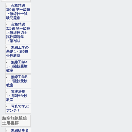
合格精選
300題 第一級陸
上無線技士試
験問題集
合格精選
320題 第一級陸
上無線技術士
試験問題集
〈第2集〉
無線工学の
基礎 1・2陸技
受験教室
無線工学A
1・2陸技受験
教室
無線工学B
1・2陸技受験
教室
電波法規
1・2陸技受験
教室
写真で学ぶ
アンテナ
航空無線通信
士用書籍
無線従事者