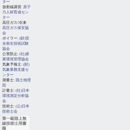
ター
放射線講習:
原子
力人材育成セン
ター
高圧ガス/冷凍:
高圧ガス保安協
会
ボイラー:
(財)安
全衛生技術試験
協会
公害防止:
(社)産
業環境管理協会
気象予報士:
(財)
気象業務支援セ
ンター
測量士:
国土地理
院
計量士:
(社)日本
環境測定分析協
会
技術士:
(公)日本
技術士会
第一級陸上無
線技術士用書
籍