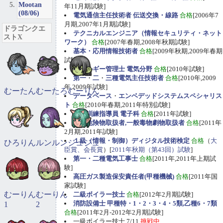
Mootan
年11月期試験]
(08/06)
電気通信主任技術者 伝送交換・線路
合格
[2006年7
月期,2007年1月期試験]
ドラゴンクエ
テクニカルエンジニア（情報セキュリティ・ネット
ストX
ワーク）
合格
[2007年春期,2008年秋期試験]
基本・応用情報技術者
合格
[2009年秋期,2009年春期
試験]
エネルギー管理士 電気分野
合格
[2010年試験]
第一
・
二
・
三種電気主任技術者
合格
[2010年,2009
年,2009年試験]
むーたん
むーたろ
むーりん
データベース
・
エンベデッドシステムスペシャリス
ト
合格
[2010年春期,2011年特別試験]
職業訓練指導員 電子科
合格
[2011年試験]
甲種危険物取扱者,一般毒物劇物取扱者
合格
[2011年
2月期,2011年試験]
１級（情報・制御）ディジタル技術検定
合格
（
大
ひろりん
ルンルン
ジュジュ
臣賞、会長賞
）[
2011年秋期（第43回）試験
]
第一・二種電気工事士
合格
[2011年,2011年上期試
験]
高圧ガス製造保安責任者(甲種機械)
合格
[2011年国
家試験]
むーりん
むーりん
二級ボイラー技士
合格
[2012年2月期試験]
消防設備士 甲種特・1・2・3・4・5類,乙種6・7類
1
2
合格
[2011年2月-2012年2月期試験]
一級ボイラー技士 7/11
挑戦中