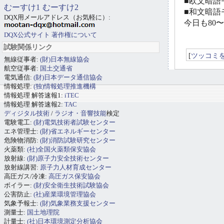
■欧文暗語モ
むーすけ1
むーすけ2
■和文暗語モ
DQX用メールアドレス（お気軽に）:
今日も80
DQX公式サイト
著作権について
試験関係リンク
[
ツッコミ
無線従事者:
(財)日本無線協会
航空従事者:
国土交通省
電気通信:
(財)日本データ通信協会
情報処理:
(独)情報処理推進機構
情報処理 解答速報1:
iTEC
情報処理 解答速報2:
TAC
ディジタル技術
/
ラジオ・音響技能
検定
電験電工:
(財)電気技術者試験センター
エネ管理士:
(財)省エネルギーセンター
危険物消防:
(財)消防試験研究センター
火薬類:
(社)全国火薬類保安協会
放射線:
(財)原子力安全技術センター
放射線講習:
原子力人材育成センター
高圧ガス/冷凍:
高圧ガス保安協会
ボイラー:
(財)安全衛生技術試験協会
公害防止:
(社)産業環境管理協会
気象予報士:
(財)気象業務支援センター
測量士:
国土地理院
計量士:
(社)日本環境測定分析協会