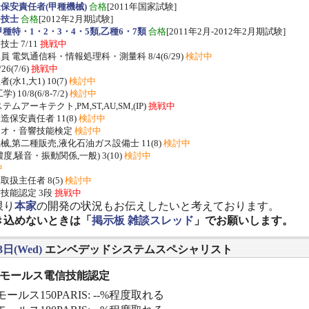
保安責任者(甲種機械)
合格
[2011年国家試験]
ー技士
合格
[2012年2月期試験]
種特・1・2・3・4・5類,乙種6・7類
合格
[2011年2月-2012年2月期試験]
士 7/11
挑戦中
 電気通信科・情報処理科・測量科 8/4(6/29)
検討中
/26(7/6)
挑戦中
水1,大1) 10(7)
検討中
 10/8(6/8-7/2)
検討中
ムアーキテクト,PM,ST,AU,SM,(IP)
挑戦中
保安責任者 11(8)
検討中
ジオ・音響技能検定
検討中
,第二種販売,液化石油ガス設備士 11(8)
検討中
度,騒音・振動関係,一般) 3(10)
検討中
中
扱主任者 8(5)
検討中
技能認定 3段
挑戦中
限り
本家
の開発の状況もお伝えしたいと考えております。
き込めないときは「
掲示板 雑談スレッド
」でお願いします。
3日(Wed)
エンベデッドシステムスペシャリスト
] モールス電信技能認定
ールス150PARIS: --%程度取れる