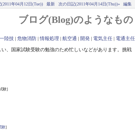
2011年04月12日(Tue))
最新
次の日記(2011年04月14日(Thu))»
編集
ブログ(Blog)のようなもの
一陸技
|
危物消防
|
情報処理
|
航空通
|
開発
|
電気主任
|
電通主任
しい、国家試験受験の勉強のため忙しいなどがあります。挑戦
試験]
試験
]