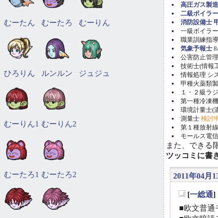
高圧ガス製造
二級ボイラ
むーたん
むーたろ
むーりん
消防設備士 甲
一級ボイラー技
職業訓練指導員
気象予報士
8
公害防止管理者(
技術士(情報工学)
ひろりん
ルンルン
ジュジュ
情報処理 システ
甲種火薬類製造
１・２級ラ
第一種冷凍機械
環境計量士(濃
測量士
検討
むーりん1
むーりん2
第１種放射線取
モールス電信
また、できる
ツッコミに書
むーたろ1
むーたろ2
2011年04月1
[
一総通
_
■欧文普通モ