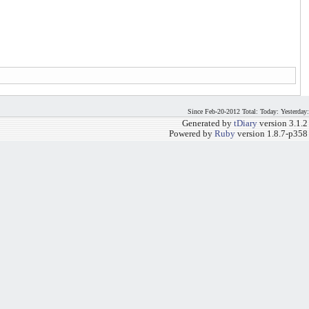
Since Feb-20-2012 Total: Today: Yesterday:
Generated by
tDiary
version 3.1.2
Powered by
Ruby
version 1.8.7-p358