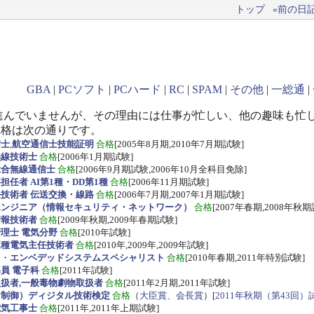
トップ
«前の日記(
GBA
|
PCソフト
|
PCハード
|
RC
|
SPAM
|
その他
|
一総通
|
進んでいませんが、その理由には仕事が忙しい、他の趣味も忙
資格は次の通りです。
信士
,
航空通信士技能証明
合格
[2005年8月期,2010年7月期試験]
無線技術士
合格
[2006年1月期試験]
総合無線通信士
合格
[2006年9月期試験,2006年10月全科目免除]
任者 AI第1種・DD第1種
合格
[2006年11月期試験]
技術者 伝送交換・線路
合格
[2006年7月期,2007年1月期試験]
エンジニア（情報セキュリティ・ネットワーク）
合格
[2007年春期,2008年秋期
情報技術者
合格
[2009年秋期,2009年春期試験]
理士 電気分野
合格
[2010年試験]
三種電気主任技術者
合格
[2010年,2009年,2009年試験]
ス
・
エンベデッドシステムスペシャリスト
合格
[2010年春期,2011年特別試験]
員 電子科
合格
[2011年試験]
扱者,一般毒物劇物取扱者
合格
[2011年2月期,2011年試験]
・制御）ディジタル技術検定
合格
（
大臣賞、会長賞
）[
2011年秋期（第43回）
電気工事士
合格
[2011年,2011年上期試験]