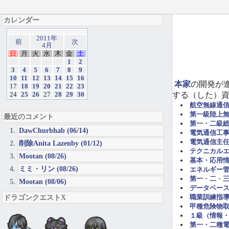
カレンダー
2011年
前
次
4月
日
月
火
水
木
金
土
1
2
3
4
5
6
7
8
9
10
11
12
13
14
15
16
本家
の開発が
17
18
19
20
21
22
23
する（した）
24
25
26
27
28
29
30
航空無線通
第一級陸上
最近のコメント
第一・二級
DawChurbhab (06/14)
電気通信工事担
電気通信主任
削除Anita Lazenby (01/12)
テクニカル
Mootan (08/26)
基本・応用
ミミ・リン (08/26)
エネルギー管
第一
・
二
・
Mootan (08/06)
データベー
ドラゴンクエストX
職業訓練指導
甲種危険物取
１級（情報
第一・二種