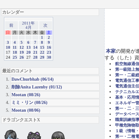
カレンダー
2011年
前
次
4月
日
月
火
水
木
金
土
1
2
3
4
5
6
7
8
9
10
11
12
13
14
15
16
本家
の開発が
17
18
19
20
21
22
23
する（した）
24
25
26
27
28
29
30
航空無線通
第一級陸上
最近のコメント
第一・二級
DawChurbhab (06/14)
電気通信工事担
電気通信主任
削除Anita Lazenby (01/12)
テクニカル
Mootan (08/26)
基本・応用
ミミ・リン (08/26)
エネルギー管
第一
・
二
・
Mootan (08/06)
データベー
ドラゴンクエストX
職業訓練指導
甲種危険物取
１級（情報
第一・二種