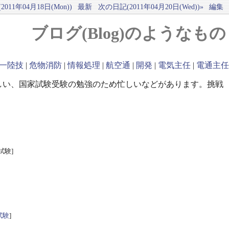
011年04月18日(Mon))
最新
次の日記(2011年04月20日(Wed))»
編集
ブログ(Blog)のようなもの
一陸技
|
危物消防
|
情報処理
|
航空通
|
開発
|
電気主任
|
電通主任
しい、国家試験受験の勉強のため忙しいなどがあります。挑戦
試験]
試験
]