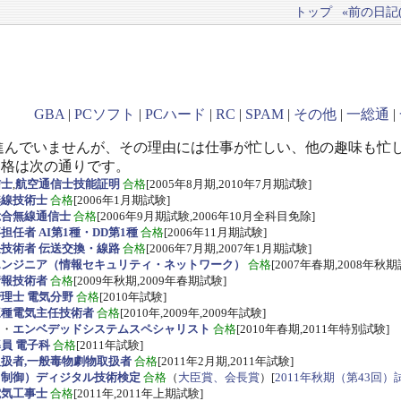
トップ
«前の日記(2
GBA
|
PCソフト
|
PCハード
|
RC
|
SPAM
|
その他
|
一総通
|
進んでいませんが、その理由には仕事が忙しい、他の趣味も忙
資格は次の通りです。
信士
,
航空通信士技能証明
合格
[2005年8月期,2010年7月期試験]
無線技術士
合格
[2006年1月期試験]
総合無線通信士
合格
[2006年9月期試験,2006年10月全科目免除]
任者 AI第1種・DD第1種
合格
[2006年11月期試験]
技術者 伝送交換・線路
合格
[2006年7月期,2007年1月期試験]
エンジニア（情報セキュリティ・ネットワーク）
合格
[2007年春期,2008年秋期
情報技術者
合格
[2009年秋期,2009年春期試験]
理士 電気分野
合格
[2010年試験]
三種電気主任技術者
合格
[2010年,2009年,2009年試験]
ス
・
エンベデッドシステムスペシャリスト
合格
[2010年春期,2011年特別試験]
員 電子科
合格
[2011年試験]
扱者,一般毒物劇物取扱者
合格
[2011年2月期,2011年試験]
・制御）ディジタル技術検定
合格
（
大臣賞、会長賞
）[
2011年秋期（第43回）
電気工事士
合格
[2011年,2011年上期試験]