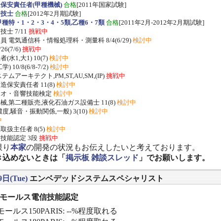
保安責任者(甲種機械)
合格
[2011年国家試験]
ー技士
合格
[2012年2月期試験]
種特・1・2・3・4・5類,乙種6・7類
合格
[2011年2月-2012年2月期試験]
士 7/11
挑戦中
 電気通信科・情報処理科・測量科 8/4(6/29)
検討中
/26(7/6)
挑戦中
水1,大1) 10(7)
検討中
 10/8(6/8-7/2)
検討中
ムアーキテクト,PM,ST,AU,SM,(IP)
挑戦中
保安責任者 11(8)
検討中
ジオ・音響技能検定
検討中
,第二種販売,液化石油ガス設備士 11(8)
検討中
度,騒音・振動関係,一般) 3(10)
検討中
中
扱主任者 8(5)
検討中
技能認定 3段
挑戦中
限り
本家
の開発の状況もお伝えしたいと考えております。
き込めないときは「
掲示板 雑談スレッド
」でお願いします。
9日(Tue)
エンベデッドシステムスペシャリスト
] モールス電信技能認定
ールス150PARIS: --%程度取れる