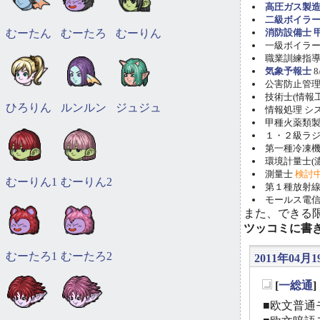
高圧ガス製造
二級ボイラ
むーたん
むーたろ
むーりん
消防設備士 甲
一級ボイラー技
職業訓練指導員
気象予報士
8
公害防止管理者(
技術士(情報工学)
ひろりん
ルンルン
ジュジュ
情報処理 システ
甲種火薬類製造
１・２級ラ
第一種冷凍機械
環境計量士(濃
測量士
検討
むーりん1
むーりん2
第１種放射線取
モールス電信
また、できる
ツッコミに書
むーたろ1
むーたろ2
2011年04月1
[
一総通
_
■欧文普通モ