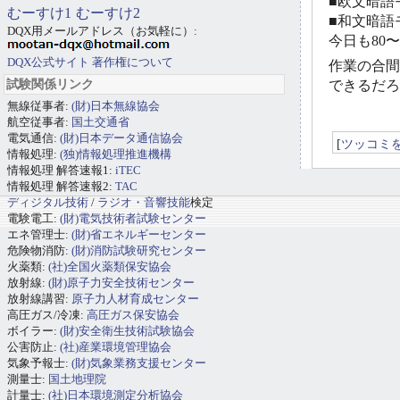
■欧文暗語モ
むーすけ1
むーすけ2
■和文暗語モ
DQX用メールアドレス（お気軽に）:
今日も80
DQX公式サイト
著作権について
作業の合間
試験関係リンク
できるだろ
無線従事者:
(財)日本無線協会
航空従事者:
国土交通省
電気通信:
(財)日本データ通信協会
[
ツッコミ
情報処理:
(独)情報処理推進機構
情報処理 解答速報1:
iTEC
情報処理 解答速報2:
TAC
ディジタル技術
/
ラジオ・音響技能
検定
電験電工:
(財)電気技術者試験センター
エネ管理士:
(財)省エネルギーセンター
危険物消防:
(財)消防試験研究センター
火薬類:
(社)全国火薬類保安協会
放射線:
(財)原子力安全技術センター
放射線講習:
原子力人材育成センター
高圧ガス/冷凍:
高圧ガス保安協会
ボイラー:
(財)安全衛生技術試験協会
公害防止:
(社)産業環境管理協会
気象予報士:
(財)気象業務支援センター
測量士:
国土地理院
計量士:
(社)日本環境測定分析協会