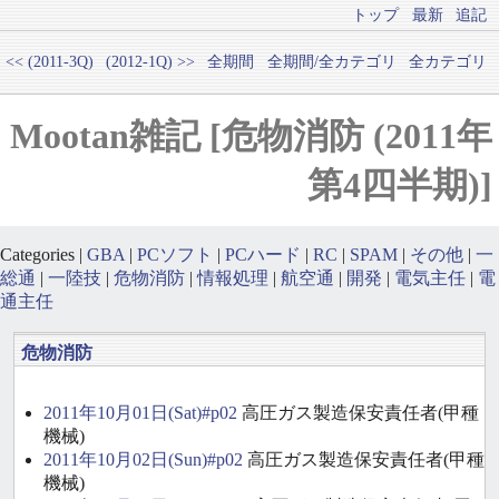
トップ
最新
追記
<< (2011-3Q)
(2012-1Q) >>
全期間
全期間/全カテゴリ
全カテゴリ
Mootan雑記 [危物消防 (2011年
第4四半期)]
Categories |
GBA
|
PCソフト
|
PCハード
|
RC
|
SPAM
|
その他
|
一
総通
|
一陸技
|
危物消防
|
情報処理
|
航空通
|
開発
|
電気主任
|
電
通主任
危物消防
2011年10月01日(Sat)#p02
高圧ガス製造保安責任者(甲種
機械)
2011年10月02日(Sun)#p02
高圧ガス製造保安責任者(甲種
機械)