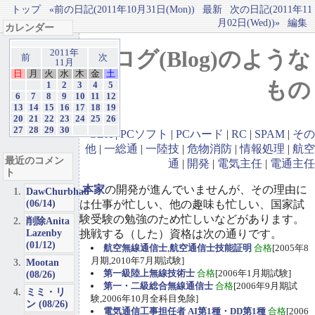
トップ
«前の日記(2011年10月31日(Mon))
最新
次の日記(2011年11
月02日(Wed))»
編集
カレンダー
ブログ(Blog)のような
2011年
前
次
11月
日
月
火
水
木
金
土
もの
1
2
3
4
5
6
7
8
9
10
11
12
13
14
15
16
17
18
19
20
21
22
23
24
25
26
27
28
29
30
GBA
|
PCソフト
|
PCハード
|
RC
|
SPAM
|
その
他
|
一総通
|
一陸技
|
危物消防
|
情報処理
|
航空
最近のコメン
通
|
開発
|
電気主任
|
電通主任
ト
本家
の開発が進んでいませんが、その理由に
DawChurbhab
(06/14)
は仕事が忙しい、他の趣味も忙しい、国家試
験受験の勉強のため忙しいなどがあります。
削除Anita
Lazenby
挑戦する（した）資格は次の通りです。
(01/12)
航空無線通信士
,
航空通信士技能証明
合格
[2005年8
月期,2010年7月期試験]
Mootan
第一級陸上無線技術士
合格
[2006年1月期試験]
(08/26)
第一・二級総合無線通信士
合格
[2006年9月期試
ミミ・リ
験,2006年10月全科目免除]
ン (08/26)
電気通信工事担任者 AI第1種・DD第1種
合格
[2006