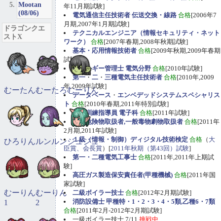
Mootan
年11月期試験]
(08/06)
電気通信主任技術者 伝送交換・線路
合格
[2006年7
月期,2007年1月期試験]
ドラゴンクエ
テクニカルエンジニア（情報セキュリティ・ネット
ストX
ワーク）
合格
[2007年春期,2008年秋期試験]
基本・応用情報技術者
合格
[2009年秋期,2009年春期
試験]
エネルギー管理士 電気分野
合格
[2010年試験]
第一
・
二
・
三種電気主任技術者
合格
[2010年,2009
年,2009年試験]
むーたん
むーたろ
むーりん
データベース
・
エンベデッドシステムスペシャリス
ト
合格
[2010年春期,2011年特別試験]
職業訓練指導員 電子科
合格
[2011年試験]
甲種危険物取扱者,一般毒物劇物取扱者
合格
[2011年
2月期,2011年試験]
１級（情報・制御）ディジタル技術検定
合格
（
大
ひろりん
ルンルン
ジュジュ
臣賞、会長賞
）[
2011年秋期（第43回）試験
]
第一・二種電気工事士
合格
[2011年,2011年上期試
験]
高圧ガス製造保安責任者(甲種機械)
合格
[2011年国
家試験]
むーりん
むーりん
二級ボイラー技士
合格
[2012年2月期試験]
消防設備士 甲種特・1・2・3・4・5類,乙種6・7類
1
2
合格
[2011年2月-2012年2月期試験]
一級ボイラー技士 7/11
挑戦中