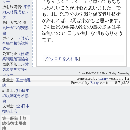
「なんじゃこりゃー」と思ってもあき
ター
放射線講習:
原子
らめないことが肝心と思いました。で
力人材育成セン
も、1日で1期分の学識と保安管理技術
ター
が終われば、2周は楽かもと思います。
高圧ガス/冷凍:
でも国試の学識の論説の量の多さは半
高圧ガス保安協
会
端無いので1日じゃ無理な期もありそう
ボイラー:
(財)安
です。
全衛生技術試験
協会
公害防止:
(社)産
[
ツッコミを入れる
]
業環境管理協会
気象予報士:
(財)
気象業務支援セ
Since Feb-20-2012 Total: Today: Yesterday:
ンター
Generated by
tDiary
version 3.1.2
測量士:
国土地理
Powered by
Ruby
version 1.8.7-p358
院
計量士:
(社)日本
環境測定分析協
会
技術士:
(公)日本
技術士会
第一級陸上無
線技術士用書
籍