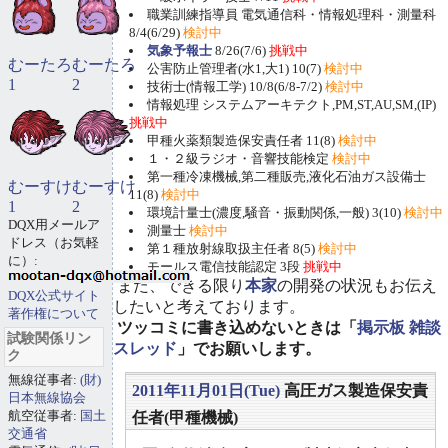
職業訓練指導員 電気通信科・情報処理科・測量科
8/4(6/29)
検討中
気象予報士
8/26(7/6)
挑戦中
むーたろ
むーたろ
公害防止管理者(水1,大1) 10(7)
検討中
1
2
技術士(情報工学) 10/8(6/8-7/2)
検討中
情報処理 システムアーキテクト,PM,ST,AU,SM,(IP)
挑戦中
甲種火薬類製造保安責任者 11(8)
検討中
１・２級ラジオ・音響技能検定
検討中
第一種冷凍機械,第二種販売,液化石油ガス設備士
むーすけ
むーすけ
11(8)
検討中
1
2
環境計量士(濃度,騒音・振動関係,一般) 3(10)
検討中
DQX用メールア
測量士
検討中
ドレス（お気軽
第１種放射線取扱主任者 8(5)
検討中
に）:
モールス電信技能認定 3段
挑戦中
また、できる限り
本家
の開発の状況もお伝え
DQX公式サイト
したいと考えております。
著作権について
ツッコミに書き込めないときは「
掲示板 雑談
試験関係リン
スレッド
」でお願いします。
ク
無線従事者:
(財)
2011年11月01日(Tue)
高圧ガス製造保安責
日本無線協会
航空従事者:
国土
任者(甲種機械)
交通省