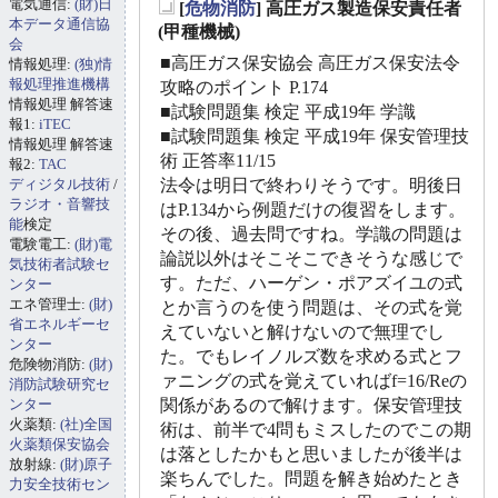
電気通信:
(財)日
[
危物消防
] 高圧ガス製造保安責任者
_
本データ通信協
(甲種機械)
会
■高圧ガス保安協会 高圧ガス保安法令
情報処理:
(独)情
報処理推進機構
攻略のポイント P.174
情報処理 解答速
■試験問題集 検定 平成19年 学識
報1:
iTEC
■試験問題集 検定 平成19年 保安管理技
情報処理 解答速
術 正答率11/15
報2:
TAC
ディジタル技術
/
法令は明日で終わりそうです。明後日
ラジオ・音響技
はP.134から例題だけの復習をします。
能
検定
その後、過去問ですね。学識の問題は
電験電工:
(財)電
論説以外はそこそこできそうな感じで
気技術者試験セ
す。ただ、ハーゲン・ポアズイユの式
ンター
エネ管理士:
(財)
とか言うのを使う問題は、その式を覚
省エネルギーセ
えていないと解けないので無理でし
ンター
た。でもレイノルズ数を求める式とフ
危険物消防:
(財)
ァニングの式を覚えていればf=16/Reの
消防試験研究セ
ンター
関係があるので解けます。保安管理技
火薬類:
(社)全国
術は、前半で4問もミスしたのでこの期
火薬類保安協会
は落としたかもと思いましたが後半は
放射線:
(財)原子
楽ちんでした。問題を解き始めたとき
力安全技術セン