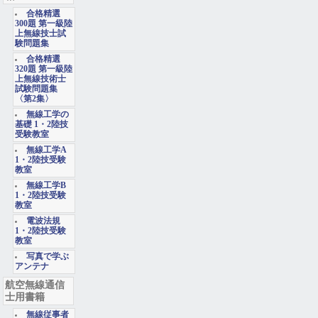
合格精選
300題 第一級陸
上無線技士試
験問題集
合格精選
320題 第一級陸
上無線技術士
試験問題集
〈第2集〉
無線工学の
基礎 1・2陸技
受験教室
無線工学A
1・2陸技受験
教室
無線工学B
1・2陸技受験
教室
電波法規
1・2陸技受験
教室
写真で学ぶ
アンテナ
航空無線通信
士用書籍
無線従事者