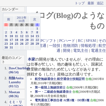
トップ
最新
追記
カレンダー
ブログ(Blog)のような
2011年
前
次
10月
もの
日
月
火
水
木
金
土
1
2
3
4
5
6
7
8
9
10
11
12
13
14
15
16
17
18
19
20
21
22
GBA
|
PCソフト
|
PCハード
|
RC
|
SPAM
|
その
23
24
25
26
27
28
29
他
|
一総通
|
一陸技
|
危物消防
|
情報処理
|
航空
30
31
通
|
開発
|
電気主任
|
電通主任
最近のコメン
本家
の開発が進んでいませんが、その理由に
ト
は仕事が忙しい、他の趣味も忙しい、国家試
DawChurbhab
験受験の勉強のため忙しいなどがあります。
(06/14)
挑戦する（した）資格は次の通りです。
削除Anita
航空無線通信士
,
航空通信士技能証明
合格
[2005年8
Lazenby
月期,2010年7月期試験]
(01/12)
第一級陸上無線技術士
合格
[2006年1月期試験]
第一・二級総合無線通信士
合格
[2006年9月期試
Mootan
(08/26)
験,2006年10月全科目免除]
電気通信工事担任者 AI第1種・DD第1種
合格
[2006
ミミ・リ
年11月期試験]