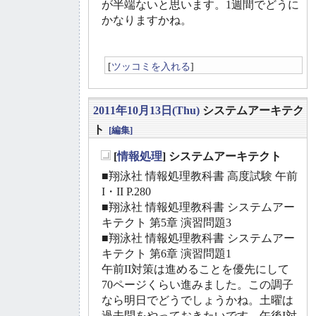
が半端ないと思います。1週間でどうに
かなりますかね。
[
ツッコミを入れる
]
2011年10月13日(Thu)
システムアーキテク
ト
[編集]
[
情報処理
] システムアーキテクト
_
■翔泳社 情報処理教科書 高度試験 午前
I・II P.280
■翔泳社 情報処理教科書 システムアー
キテクト 第5章 演習問題3
■翔泳社 情報処理教科書 システムアー
キテクト 第6章 演習問題1
午前II対策は進めることを優先にして
70ページくらい進みました。この調子
なら明日でどうでしょうかね。土曜は
過去問をやっておきたいです。午後I対