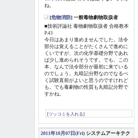
ね。
[
危物消防
] 一般毒物劇物取扱者
_
■技術評論社 毒物劇物取扱者 合格教本
P.43
今日はあまり進めませんでした。法令
部分は覚えることがたくさんで進めに
くいですが、次の化学基礎分野であれ
ば少し進められそうです。でも、この
本、なんで法令部分が最初に来ている
のでしょう。丸暗記分野なのでなるべ
く試験直前がよいと思うのですけれど
も。でも毒劇物の性質も丸暗記分野で
すかね。
[
ツッコミを入れる
]
2011年10月07日(Fri)
システムアーキテク