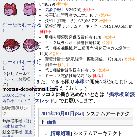
8/4(6/29)
検討中
気象予報士
8/26(7/6)
挑戦中
公害防止管理者(水1,大1) 10(7)
検討中
技術士(情報工学) 10/8(6/8-7/2)
検討中
むーたろ
むーたろ
情報処理 システムアーキテクト,PM,ST,AU,SM,(IP)
1
2
挑戦中
甲種火薬類製造保安責任者 11(8)
検討中
１・２級ラジオ・音響技能検定
検討中
第一種冷凍機械,第二種販売,液化石油ガス設備士
11(8)
検討中
環境計量士(濃度,騒音・振動関係,一般) 3(10)
検討中
むーすけ
むーすけ
測量士
検討中
1
2
第１種放射線取扱主任者 8(5)
検討中
DQX用メールア
モールス電信技能認定 3段
挑戦中
ドレス（お気軽
また、できる限り
本家
の開発の状況もお伝え
に）:
したいと考えております。
ツッコミに書き込めないときは「
掲示板 雑談
DQX公式サイト
スレッド
」でお願いします。
著作権について
試験関係リン
ク
2011年10月01日(Sat)
システムアーキテク
無線従事者:
(財)
ト
[編集]
日本無線協会
航空従事者:
国土
[
情報処理
] システムアーキテクト
_