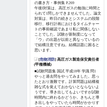
の書き方・事例集 P.269
午後I対策は、高圧ガスの勉強に時間と
られて1問しかできませんでした。論文
対策は、昨日の続きとシステムの段階
移行、移行計画におけるタイムチャー
トの事前確認であまり私に関係しない
ことでした。試験が新制度になって
「ウ」の出題が以前と異なっているの
で結構注意ですね。結構話題に困ると
思います。
[
危物消防
] 高圧ガス製造保安責任者
_
(甲種機械)
■試験問題集 国試 平成18年 学識 問1
やっと過去問をやってみました。思っ
たとおり激難です。計算問題は結構複
雑な式を覚えておかないとならないよ
うです。導き出してもよいですが試験
時間内に終わるかどうか。きちんと導
き出しをやっていたら時間がかかりす