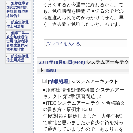
無線従事者
うまくすると今週中に終わるかも。で
国家試験問題
も、勉強時間を時間で区切るのでどの
解答集 航空無
線通信士
程度進められるのかわかりません。早
航空無線通
く、過去問で勉強したいところです。
信士用法規
無線工学―
航空無線通信
士用 無線従事
[
ツッコミを入れる
]
者養成課程用
標準教科書
航空無線通
信士用英語
2011年10月03日(Mon)
システムアーキテク
ト
[編集]
[
情報処理
] システムアーキテクト
_
■翔泳社 情報処理教科書 システムアー
キテクト 第2章 演習問題1,2
■iTEC システムアーキテクト 合格論文
の書き方・事例集 P.203
午後I対策も開始しました。去年午後I
で敗北と思いましたが多少余裕を持っ
て通過していましたので、あまり力を