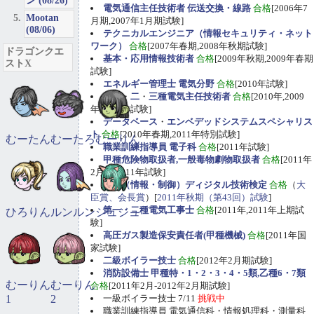
ン (08/26)
電気通信主任技術者 伝送交換・線路
合格
[2006年7
Mootan
月期,2007年1月期試験]
(08/06)
テクニカルエンジニア（情報セキュリティ・ネット
ワーク）
合格
[2007年春期,2008年秋期試験]
ドラゴンクエ
基本・応用情報技術者
合格
[2009年秋期,2009年春期
ストX
試験]
エネルギー管理士 電気分野
合格
[2010年試験]
第一
・
二
・
三種電気主任技術者
合格
[2010年,2009
年,2009年試験]
データベース
・
エンベデッドシステムスペシャリス
ト
合格
[2010年春期,2011年特別試験]
むーたん
むーたろ
むーりん
職業訓練指導員 電子科
合格
[2011年試験]
甲種危険物取扱者,一般毒物劇物取扱者
合格
[2011年
2月期,2011年試験]
１級（情報・制御）ディジタル技術検定
合格
（
大
臣賞、会長賞
）[
2011年秋期（第43回）試験
]
第一・二種電気工事士
合格
[2011年,2011年上期試
ひろりん
ルンルン
ジュジュ
験]
高圧ガス製造保安責任者(甲種機械)
合格
[2011年国
家試験]
二級ボイラー技士
合格
[2012年2月期試験]
消防設備士 甲種特・1・2・3・4・5類,乙種6・7類
むーりん
むーりん
合格
[2011年2月-2012年2月期試験]
1
2
一級ボイラー技士 7/11
挑戦中
職業訓練指導員 電気通信科・情報処理科・測量科