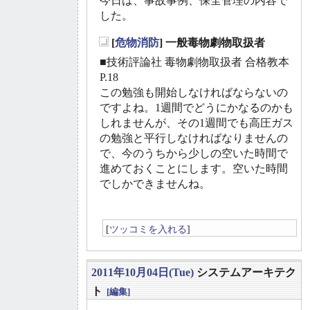
今日は、事故事例、保全管理の内容で
した。
[
危物消防
] 一般毒物劇物取扱者
_
■技術評論社 毒物劇物取扱者 合格教本
P.18
この勉強も開始しなければならないの
ですよね。1週間でどうにかなるのかも
しれませんが、その1週間でも高圧ガス
の勉強と平行しなければなりませんの
で、今のうちから少しの空いた時間で
進めておくことにします。空いた時間
でしかできませんね。
[
ツッコミを入れる
]
2011年10月04日(Tue)
システムアーキテク
ト
[編集]