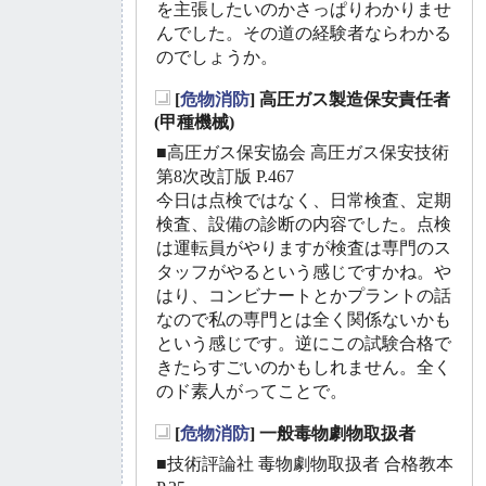
を主張したいのかさっぱりわかりませ
んでした。その道の経験者ならわかる
のでしょうか。
[
危物消防
] 高圧ガス製造保安責任者
_
(甲種機械)
■高圧ガス保安協会 高圧ガス保安技術
第8次改訂版 P.467
今日は点検ではなく、日常検査、定期
検査、設備の診断の内容でした。点検
は運転員がやりますが検査は専門のス
タッフがやるという感じですかね。や
はり、コンビナートとかプラントの話
なので私の専門とは全く関係ないかも
という感じです。逆にこの試験合格で
きたらすごいのかもしれません。全く
のド素人がってことで。
[
危物消防
] 一般毒物劇物取扱者
_
■技術評論社 毒物劇物取扱者 合格教本