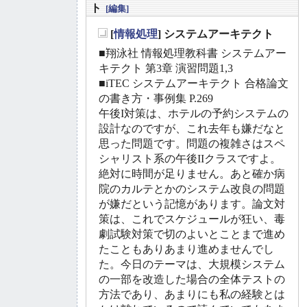
ト
[編集]
[
情報処理
] システムアーキテクト
_
■翔泳社 情報処理教科書 システムアー
キテクト 第3章 演習問題1,3
■iTEC システムアーキテクト 合格論文
の書き方・事例集 P.269
午後I対策は、ホテルの予約システムの
設計なのですが、これ去年も嫌だなと
思った問題です。問題の複雑さはスペ
シャリスト系の午後IIクラスですよ。
絶対に時間が足りません。あと確か病
院のカルテとかのシステム改良の問題
が嫌だという記憶があります。論文対
策は、これでスケジュールが狂い、毒
劇試験対策で切のよいとことまで進め
たこともありあまり進めませんでし
た。今日のテーマは、大規模システム
の一部を改造した場合の全体テストの
方法であり、あまりにも私の経験とは