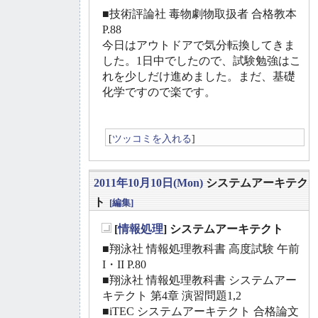
■技術評論社 毒物劇物取扱者 合格教本
P.88
今日はアウトドアで気分転換してきま
した。1日中でしたので、試験勉強はこ
れを少しだけ進めました。まだ、基礎
化学ですので楽です。
[
ツッコミを入れる
]
2011年10月10日(Mon)
システムアーキテク
ト
[編集]
[
情報処理
] システムアーキテクト
_
■翔泳社 情報処理教科書 高度試験 午前
I・II P.80
■翔泳社 情報処理教科書 システムアー
キテクト 第4章 演習問題1,2
■iTEC システムアーキテクト 合格論文