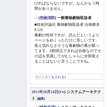
ければならないですが、なんかもう時
間がありません。
[
危物消防
] 一般毒物劇物取扱者
_
■技術評論社 毒物劇物取扱者 合格教本
P.129
毒劇の性状ですが、読んだというより
ページをめくっただけに等しいです。
覚え切れなさそうな毒劇物の量が載っ
てます。6割得点できれば合格なのでそ
の辺を意識してがむしゃらに全部覚え
ることはないと言うことですね。
[
ツッコミを入れる
]
2011年10月14日(Fri)
システムアーキテク
ト
[編集]