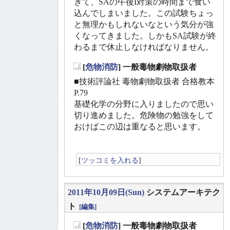
ぎて、SAの午後I対策の時間まで食い
込んでしまいました。この試験ちょっ
と無理かもしれないなという気分が強
くなってきました。しかもSA試験が終
わるまで休止しなければなりません。
[
危物消防
] 一般毒物劇物取扱者
_
■技術評論社 毒物劇物取扱者 合格教本
P.79
基礎化学の分野に入りましたので思い
切り進めました。危険物の勉強をして
おけばこの辺は重なると思います。
[
ツッコミを入れる
]
2011年10月09日(Sun)
システムアーキテク
ト
[編集]
[
危物消防
] 一般毒物劇物取扱者
_