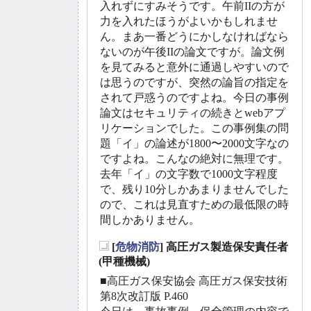
入れずにすみそうです。午前IIの方が
力を入れたほうがよいかもしれませ
ん。まあ一番どうにかしなければなら
ないのが午後IIの論文ですが。論文例
を見てみると意外に通過しやすいので
は思うのですが、突然の論旨の指定を
されて戸惑うのですよね。今日の事例
論文はセキュリティの続きとwebアプ
リケーションでした。この事例集の問
題「イ」の論述が1800〜2000文字なの
ですよね。こんなの絶対に無理です。
去年「イ」の文字数で1000文字程度
で、残り10分しかあまりませんでした
ので、これは見直すための最低限の時
間しかありません。
[
危物消防
] 高圧ガス製造保安責任者
_
(甲種機械)
■高圧ガス保安協会 高圧ガス保安技術
第8次改訂版 P.460