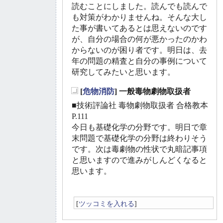
読むことにしました。読んでも読んで
も対策がわかりませんね。そんな大し
た事が書いてあるとは思えないのです
が、自分の場合の何が悪かったのかわ
からないのが困り者です。明日は、去
年の問題の精査と自分の事例について
研究してみたいと思います。
[
危物消防
] 一般毒物劇物取扱者
_
■技術評論社 毒物劇物取扱者 合格教本
P.111
今日も基礎化学の分野です。明日で章
末問題で基礎化学の分野は終わりそう
です。次は毒劇物の性状で丸暗記事項
と思いますので進みがしんどくなると
思います。
[
ツッコミを入れる
]