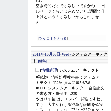
P.25
空き時間だけでは厳しいですかね。1日
10ページくらいは進めないと1週間で仕
上げというのは厳しいかもしれませ
ん。
[
ツッコミを入れる
]
2011年10月05日(Wed)
システムアーキテク
ト
[編集]
[
情報処理
] システムアーキテクト
_
■翔泳社 情報処理教科書 システムアー
キテクト 第2章 演習問題5,6,7,8
■iTEC システムアーキテクト 合格論文
の書き方・事例集 P.239
やはり午後Iは、エスパー試験ですね。
でも、大半が解ける簡単な設問を確実
に取って、エスパー部分は部分点が少