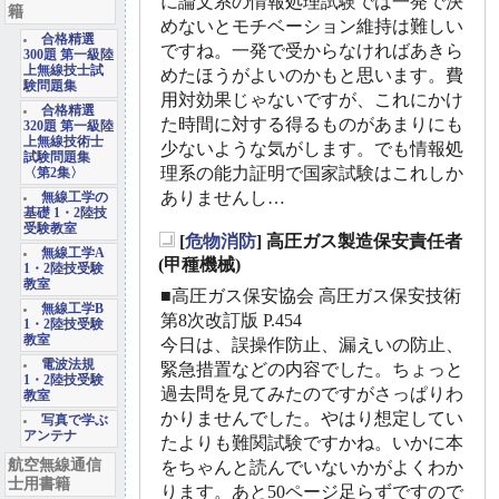
に論文系の情報処理試験では一発で決
籍
めないとモチベーション維持は難しい
合格精選
ですね。一発で受からなければあきら
300題 第一級陸
上無線技士試
めたほうがよいのかもと思います。費
験問題集
用対効果じゃないですが、これにかけ
合格精選
た時間に対する得るものがあまりにも
320題 第一級陸
上無線技術士
少ないような気がします。でも情報処
試験問題集
理系の能力証明で国家試験はこれしか
〈第2集〉
ありませんし…
無線工学の
基礎 1・2陸技
受験教室
[
危物消防
] 高圧ガス製造保安責任者
無線工学A
_
(甲種機械)
1・2陸技受験
教室
■高圧ガス保安協会 高圧ガス保安技術
無線工学B
第8次改訂版 P.454
1・2陸技受験
教室
今日は、誤操作防止、漏えいの防止、
電波法規
緊急措置などの内容でした。ちょっと
1・2陸技受験
過去問を見てみたのですがさっぱりわ
教室
かりませんでした。やはり想定してい
写真で学ぶ
アンテナ
たよりも難関試験ですかね。いかに本
航空無線通信
をちゃんと読んでいないかがよくわか
士用書籍
ります。あと50ページ足らずですので