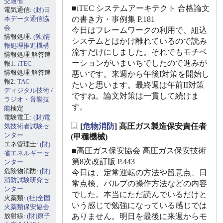
交通省
■iTEC システムアーキテクト 合格論文
電気通信:
(財)日
本データ通信協
の書き方・事例集 P.181
会
今日はフレームワークの利用で、組込
情報処理:
(独)情
システムとはかけ離れているので読み
報処理推進機構
流すだけにしました。それでもモチベ
情報処理 解答速
ーションがいまいちでしたので進みが
報1:
iTEC
情報処理 解答速
悪いです。来週から午後I対策を開始し
報2:
TAC
たいと思います。最終週は午前II対策
ディジタル技術
/
ですね。論文対策は一貫して続けま
ラジオ・音響技
す。
能
検定
電験電工:
(財)電
[
危物消防
] 高圧ガス製造保安責任者
気技術者試験セ
_
ンター
(甲種機械)
エネ管理士:
(財)
■高圧ガス保安協会 高圧ガス保安技術
省エネルギーセ
第8次改訂版 P.443
ンター
危険物消防:
(財)
今日は、定常運転の方法や留意点、日
消防試験研究セ
常点検、バルブの操作方法などの内容
ンター
でした。本当にただ読んでいるだけと
火薬類:
(社)全国
いう感じで勉強になっている感じでは
火薬類保安協会
放射線:
(財)原子
ありません。明日を最後に来週からモ