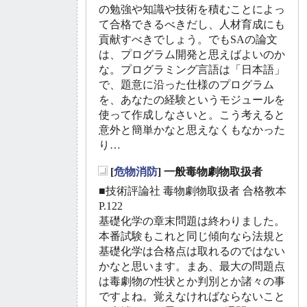
の勉強や知識や技術を積むことによっ
て合格できるべきだし、人材育成にも
貢献すべきでしょう。でもSAの論文
は、プログラム開発と思えばよいのか
な。プログラミング言語は「日本語」
で、題意に沿った仕様のプログラム
を、あなたの経験というモジュールを
使って作成しなさいと。こう考えると
意外と簡単かなと思えなくもなかった
り…
[
危物消防
] 一般毒物劇物取扱者
_
■技術評論社 毒物劇物取扱者 合格教本
P.122
基礎化学の章末問題は終わりました。
本番試験もこれと同じ傾向なら法規と
基礎化学は合格点は取れるのではない
かなと思います。まあ、最大の問題点
は毒劇物の性状とか判別とか諸々の事
ですよね。覚えなければならないこと