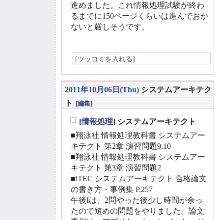
進めました。これ情報処理試験が終わ
るまでに150ページくらいは進んでおか
ないと厳しそうです。
[
ツッコミを入れる
]
2011年10月06日(Thu)
システムアーキテク
ト
[編集]
[
情報処理
] システムアーキテクト
_
■翔泳社 情報処理教科書 システムアー
キテクト 第2章 演習問題9,10
■翔泳社 情報処理教科書 システムアー
キテクト 第3章 演習問題2
■iTEC システムアーキテクト 合格論文
の書き方・事例集 P.257
午後Iは、2問やった後少し時間が余っ
たので短めの問題をやりました。論文