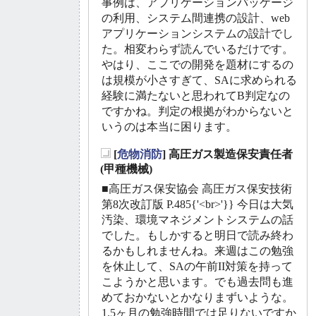
事例は、アプリケーションパッケージ
の利用、システム間連携の設計、web
アプリケーションシステムの設計でし
た。相変わらず読んでいるだけです。
やはり、ここでの開発を題材にするの
は規模が小さすぎて、SAに求められる
経験に満たないと思われてB判定なの
ですかね。判定の根拠がわからないと
いうのは本当に困ります。
[
危物消防
] 高圧ガス製造保安責任者
_
(甲種機械)
■高圧ガス保安協会 高圧ガス保安技術
第8次改訂版 P.485{'<br>'}} 今日は大気
汚染、環境マネジメントシステムの話
でした。もしかすると明日で読み終わ
るかもしれませんね。来週はこの勉強
を休止して、SAの午前II対策を持って
こようかと思います。でも過去問も進
めておかないとかなりまずいような。
1.5ヶ月の勉強時間では足りないですか