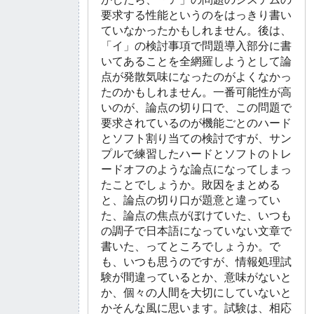
要求する性能というのをはっきり書い
ていなかったかもしれません。後は、
「イ」の検討事項で問題導入部分に書
いてあることを全網羅しようとして論
点が発散気味になったのがよくなかっ
たのかもしれません。一番可能性が高
いのが、論点の切り口で、この問題で
要求されているのが機能ごとのハード
とソフト割り当ての検討ですが、サン
プルで練習したハードとソフトのトレ
ードオフのような論点になってしまっ
たことでしょうか。敗因をまとめる
と、論点の切り口が題意と違ってい
た、論点の焦点がぼけていた、いつも
の調子で日本語になっていない文章で
書いた、ってところでしょうか。で
も、いつも思うのですが、情報処理試
験が間違っているとか、意味がないと
か、個々の人間を大切にしていないと
かそんな風に思います。試験は、相応