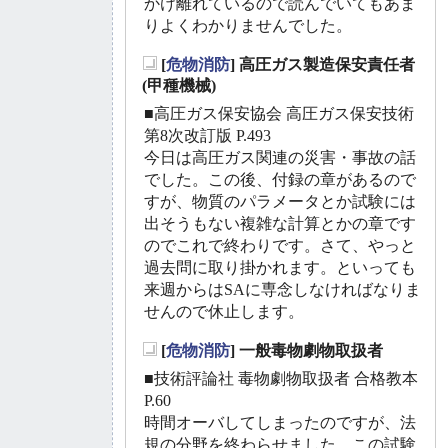
かけ離れているので読んでいてもあま
りよくわかりませんでした。
[
危物消防
] 高圧ガス製造保安責任者
_
(甲種機械)
■高圧ガス保安協会 高圧ガス保安技術
第8次改訂版 P.493
今日は高圧ガス関連の災害・事故の話
でした。この後、付録の章があるので
すが、物質のパラメータとか試験には
出そうもない複雑な計算とかの章です
のでこれで終わりです。さて、やっと
過去問に取り掛かれます。といっても
来週からはSAに専念しなければなりま
せんので休止します。
[
危物消防
] 一般毒物劇物取扱者
_
■技術評論社 毒物劇物取扱者 合格教本
P.60
時間オーバしてしまったのですが、法
規の分野を終わらせました。この試験