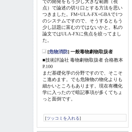
での開発をもう少し大きな範囲（視
点）で論述の切り口とする方法を思い
つきました。FM+ULA-FX+GBAで1つ
のシステムですので、そうするともう
少し話題に富むのではないかと。私の
論文ではULA-FXに焦点を絞ってまし
た。
[
危物消防
] 一般毒物劇物取扱者
_
■技術評論社 毒物劇物取扱者 合格教本
P.100
まだ基礎化学の分野ですので、そこそ
こ進めます。でも危険物の物化よりも
細かいところもあります。現在有機化
学に入ったので暗記事項が多くてちょ
っと面倒です。
[
ツッコミを入れる
]