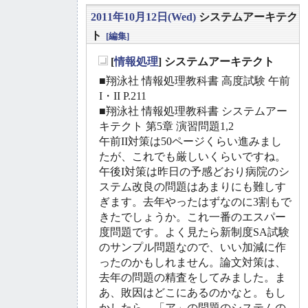
2011年10月12日(Wed)
システムアーキテク
ト
[編集]
[
情報処理
] システムアーキテクト
_
■翔泳社 情報処理教科書 高度試験 午前
I・II P.211
■翔泳社 情報処理教科書 システムアー
キテクト 第5章 演習問題1,2
午前II対策は50ページくらい進みまし
たが、これでも厳しいくらいですね。
午後I対策は昨日の予感どおり病院のシ
ステム改良の問題はあまりにも難しす
ぎます。去年やったはずなのに3割もで
きたでしょうか。これ一番のエスパー
度問題です。よく見たら新制度SA試験
のサンプル問題なので、いい加減に作
ったのかもしれません。論文対策は、
去年の問題の精査をしてみました。ま
あ、敗因はどこにあるのかなと。もし
かしたら、「ア」の問題のシステムの