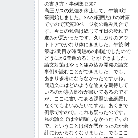
の書き方・事例集 P.307
高圧ガスの勉強を休止して、午前II対
策開始しました。SAの範囲だけの対策
ですので実質30ページ弱の進み具合で
す。今日の勉強は総じて昨日の疲れで
進みが悪かったです。久しぶりのアウ
トドアでかなり体にきました。午後I対
策は2問目が時間短めの問題でしたので
どうにか2問進めることができました。
論文対策はやっと組み込み開発の論文
事例を読むことができました。でも、
あまり参考にならなかったですかね。
問題文にはどのような論文を期待して
いるのか導入部分が書いてあるのです
が、ここに書いてある課題は全網羅し
なくてもよいみたいですね。あくまで
例示ですので。これも疑ったのです。
私の論文では全網羅しなかったですの
で。ということは何が悪かったのか余
計にわからなくなりました。でもここ