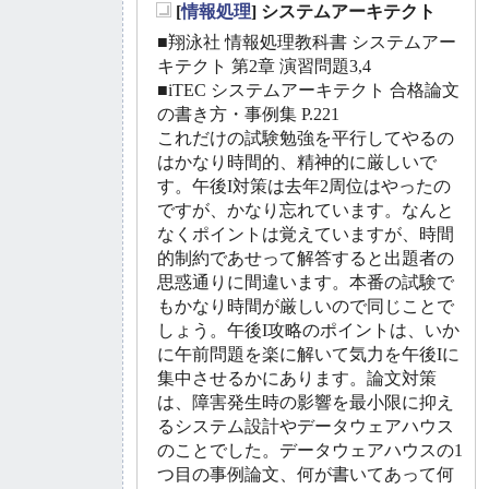
[
情報処理
] システムアーキテクト
_
■翔泳社 情報処理教科書 システムアー
キテクト 第2章 演習問題3,4
■iTEC システムアーキテクト 合格論文
の書き方・事例集 P.221
これだけの試験勉強を平行してやるの
はかなり時間的、精神的に厳しいで
す。午後I対策は去年2周位はやったの
ですが、かなり忘れています。なんと
なくポイントは覚えていますが、時間
的制約であせって解答すると出題者の
思惑通りに間違います。本番の試験で
もかなり時間が厳しいので同じことで
しょう。午後I攻略のポイントは、いか
に午前問題を楽に解いて気力を午後Iに
集中させるかにあります。論文対策
は、障害発生時の影響を最小限に抑え
るシステム設計やデータウェアハウス
のことでした。データウェアハウスの1
つ目の事例論文、何が書いてあって何