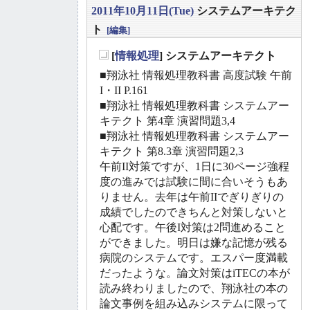
2011年10月11日(Tue)
システムアーキテク
ト
[編集]
[
情報処理
] システムアーキテクト
_
■翔泳社 情報処理教科書 高度試験 午前
I・II P.161
■翔泳社 情報処理教科書 システムアー
キテクト 第4章 演習問題3,4
■翔泳社 情報処理教科書 システムアー
キテクト 第8.3章 演習問題2,3
午前II対策ですが、1日に30ページ強程
度の進みでは試験に間に合いそうもあ
りません。去年は午前IIでぎりぎりの
成績でしたのできちんと対策しないと
心配です。午後I対策は2問進めること
ができました。明日は嫌な記憶が残る
病院のシステムです。エスパー度満載
だったような。論文対策はiTECの本が
読み終わりましたので、翔泳社の本の
論文事例を組み込みシステムに限って