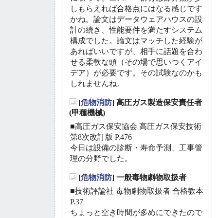
しもらえれば合格点にはなる感じです
かね。論文はデータウェアハウスの設
計の続き、性能要件を満たすシステム
構成でした。論文はマッチした経験が
あればいいですが、相手に話題を合わ
せる柔軟な頭（その場で思いつくアイ
デア）が必要です。その試験なのかも
しれませんね。
[
危物消防
] 高圧ガス製造保安責任者
_
(甲種機械)
■高圧ガス保安協会 高圧ガス保安技術
第8次改訂版 P.476
今日は設備の診断・寿命予測、工事管
理の分野でした。
[
危物消防
] 一般毒物劇物取扱者
_
■技術評論社 毒物劇物取扱者 合格教本
P.37
ちょっと空き時間が多めにできたので