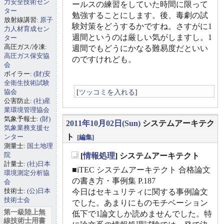
力安全技術セン
ールスの練習をしていた時間に限って
ター
勉強することにします。後、毒劇の試
放射線講習:
原子
験対策をどうするかですね。さすがに1
力人材育成セン
週間というのは厳しい気がしますし。1
ター
高圧ガス/冷凍:
週間でもどうにかなる難易度だといい
高圧ガス保安協
のですけれども。
会
ボイラー:
(財)安
全衛生技術試験
協会
[
ツッコミを入れる
]
公害防止:
(社)産
業環境管理協会
気象予報士:
(財)
2011年10月02日(Sun)
システムアーキテク
気象業務支援セ
ト
ンター
[編集]
測量士:
国土地理
院
[
情報処理
] システムアーキテクト
_
計量士:
(社)日本
■iTEC システムアーキテクト 合格論文
環境測定分析協
の書き方・事例集 P.187
会
技術士:
(公)日本
今日はセキュリティに関する事例論文
技術士会
でした。あまりにものモチベーション
第一級陸上無
低下で1論文しか読めませんでした。特
線技術士用書