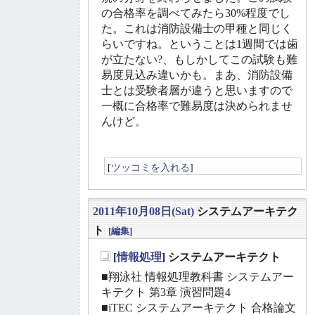
の合格率を調べてみたら30%程度でし
た。これは消防設備士の甲種と同じく
らいですね。ということは1週間では歯
が立たない?、もしかしてこの試験も難
易度見込み違いかも。まあ、消防設備
士とは受験者層が違うと思いますので
一概に合格率で難易度は決められませ
んけど。
[
ツッコミを入れる
]
2011年10月08日(Sat)
システムアーキテク
ト
[編集]
[
情報処理
] システムアーキテクト
_
■翔泳社 情報処理教科書 システムアー
キテクト 第3章 演習問題4
■iTEC システムアーキテクト 合格論文