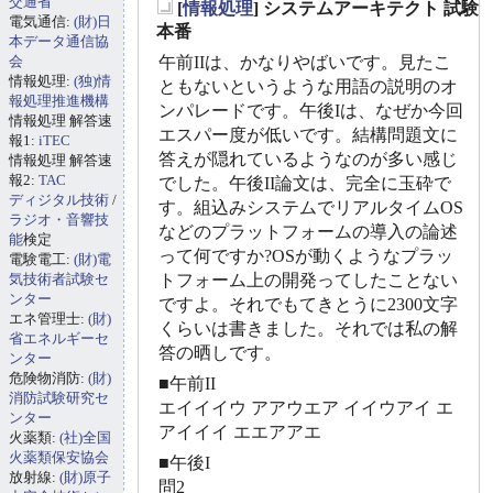
交通省
[
情報処理
] システムアーキテクト 試験
電気通信:
(財)日
_
本番
本データ通信協
会
午前IIは、かなりやばいです。見たこ
情報処理:
(独)情
ともないというような用語の説明のオ
報処理推進機構
ンパレードです。午後Iは、なぜか今回
情報処理 解答速
エスパー度が低いです。結構問題文に
報1:
iTEC
答えが隠れているようなのが多い感じ
情報処理 解答速
報2:
TAC
でした。午後II論文は、完全に玉砕で
ディジタル技術
/
す。組込みシステムでリアルタイムOS
ラジオ・音響技
などのプラットフォームの導入の論述
能
検定
って何ですか?OSが動くようなプラッ
電験電工:
(財)電
気技術者試験セ
トフォーム上の開発ってしたことない
ンター
ですよ。それでもてきとうに2300文字
エネ管理士:
(財)
くらいは書きました。それでは私の解
省エネルギーセ
答の晒しです。
ンター
危険物消防:
(財)
■午前II
消防試験研究セ
エイイイウ アアウエア イイウアイ エ
ンター
アイイイ エエアアエ
火薬類:
(社)全国
火薬類保安協会
■午後I
放射線:
(財)原子
問2