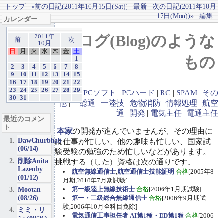
トップ
«前の日記(2011年10月15日(Sat))
最新
次の日記(2011年10月
17日(Mon))»
編集
カレンダー
ブログ(Blog)のような
2011年
前
次
10月
日
月
火
水
木
金
土
もの
1
2
3
4
5
6
7
8
9
10
11
12
13
14
15
16
17
18
19
20
21
22
23
24
25
26
27
28
29
GBA
|
PCソフト
|
PCハード
|
RC
|
SPAM
|
その
30
31
他
|
一総通
|
一陸技
|
危物消防
|
情報処理
|
航空
通
|
開発
|
電気主任
|
電通主任
最近のコメン
ト
本家
の開発が進んでいませんが、その理由に
DawChurbhab
は仕事が忙しい、他の趣味も忙しい、国家試
(06/14)
験受験の勉強のため忙しいなどがあります。
削除Anita
挑戦する（した）資格は次の通りです。
Lazenby
航空無線通信士
,
航空通信士技能証明
合格
[2005年8
(01/12)
月期,2010年7月期試験]
Mootan
第一級陸上無線技術士
合格
[2006年1月期試験]
(08/26)
第一・二級総合無線通信士
合格
[2006年9月期試
験,2006年10月全科目免除]
ミミ・リ
電気通信工事担任者 AI第1種・DD第1種
合格
[2006