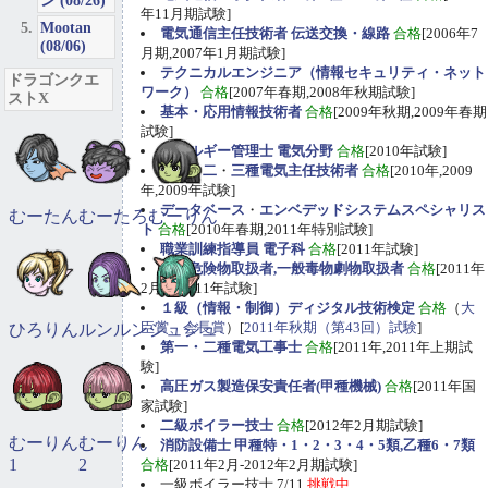
ン (08/26)
年11月期試験]
Mootan
電気通信主任技術者 伝送交換・線路
合格
[2006年7
(08/06)
月期,2007年1月期試験]
テクニカルエンジニア（情報セキュリティ・ネット
ドラゴンクエ
ワーク）
合格
[2007年春期,2008年秋期試験]
ストX
基本・応用情報技術者
合格
[2009年秋期,2009年春期
試験]
エネルギー管理士 電気分野
合格
[2010年試験]
第一
・
二
・
三種電気主任技術者
合格
[2010年,2009
年,2009年試験]
データベース
・
エンベデッドシステムスペシャリス
むーたん
むーたろ
むーりん
ト
合格
[2010年春期,2011年特別試験]
職業訓練指導員 電子科
合格
[2011年試験]
甲種危険物取扱者,一般毒物劇物取扱者
合格
[2011年
2月期,2011年試験]
１級（情報・制御）ディジタル技術検定
合格
（
大
臣賞、会長賞
）[
2011年秋期（第43回）試験
]
ひろりん
ルンルン
ジュジュ
第一・二種電気工事士
合格
[2011年,2011年上期試
験]
高圧ガス製造保安責任者(甲種機械)
合格
[2011年国
家試験]
二級ボイラー技士
合格
[2012年2月期試験]
むーりん
むーりん
消防設備士 甲種特・1・2・3・4・5類,乙種6・7類
1
2
合格
[2011年2月-2012年2月期試験]
一級ボイラー技士 7/11
挑戦中