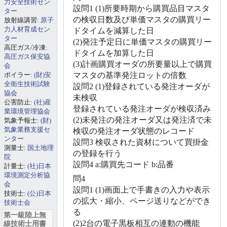
力安全技術セン
設問1 (1)所要時期から購買品目マスタ
ター
の検収日数及び単価マスタの購買リー
放射線講習:
原子
力人材育成セン
ドタイムを減算した日
ター
(2)発注予定日に単価マスタの購買リー
高圧ガス/冷凍:
ドタイムを加算した日
高圧ガス保安協
(3)計画購買オーダの所要量以上で購買
会
ボイラー:
(財)安
マスタの基準発注ロットの倍数
全衛生技術試験
設問2 (1)登録されている発注オーダが
協会
未検収
公害防止:
(社)産
登録されている発注オーダが検収済み
業環境管理協会
(2)未発注の発注オーダ又は発注済で未
気象予報士:
(財)
気象業務支援セ
検収の発注オーダ状態のレコード
ンター
設問3 検収された資材について買掛金
測量士:
国土地理
の登録を行う
院
設問4 a:購買先コード b:品番
計量士:
(社)日本
環境測定分析協
問4
会
設問1 (1)画面上で手書きの入力や表示
技術士:
(公)日本
の拡大・縮小、ページ送りなどができ
技術士会
る
第一級陸上無
(2)2台の電子黒板相互の連動の機能
線技術士用書