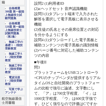
籍
設問2 (1)利用者ID
(2)a:ヘッドセット 音声認識機能
合格精選
300題 第一級陸
設問3 (1)タブレット端末で入力された
上無線技士試
験問題集
解答を選択して電子黒板に表示させる
合格精選
機能
320題 第一級陸
(2)生徒の氏名とその座席位置との対応
上無線技術士
試験問題集
を分かるようにする
〈第2集〉
設問4 (1)ダウンロードした電子黒板と
無線工学の
補助コンテンツの電子黒板の識別情報
基礎 1・2陸技
受験教室
(2)ページ番号に対応した補助コンテン
無線工学A
ツの内容
1・2陸技受験
教室
■午後II
無線工学B
問3
1・2陸技受験
プラットフォームをUSBコントローラ
教室
+CPUのチップベンダが提供するリアル
電波法規
1・2陸技受験
タイムOSと自社開発のプラットフォー
教室
ムの比較で強引に論述。文字数にし
写真で学ぶ
アンテナ
て、「ア」は700文字程度、「イ」は
1000文字程度、「ウ」は600文字強で
航空無線通信
士用書籍
す。ひどく強引なので評価はCですか