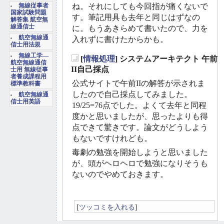
ね。それにしても今回指が痛くないで
無線従事者
国家試験問題
す。筆記用具も去年と同じはずなの
解答集 航空無
線通信士
に。もうあきらめて書いたので、力を
航空無線通
入れずに書けたからかも。
信士用法規
無線工学―
[
情報処理
] システムアーキテクト 午前
航空無線通信
_
II自己採点
士用 無線従事
者養成課程用
公式サイトで午前IIの解答が示されま
標準教科書
したので自己採点してみました。
航空無線通
信士用英語
19/25=76点でした。よくて去年と同程
度かと思いましたが、思ったよりも得
点できて驚きです。論文がどうしよう
もないですけれども。
毒劇の勉強を開始しようと思いました
が、頭がヘロヘロで勉強になりそうも
ないのでやめておきます。
[
ツッコミを入れる
]