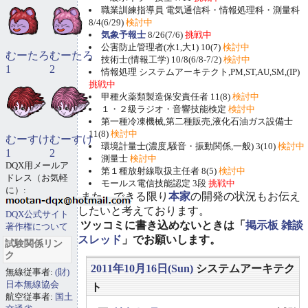
職業訓練指導員 電気通信科・情報処理科・測量科
8/4(6/29)
検討中
気象予報士
8/26(7/6)
挑戦中
公害防止管理者(水1,大1) 10(7)
検討中
むーたろ
むーたろ
技術士(情報工学) 10/8(6/8-7/2)
検討中
1
2
情報処理 システムアーキテクト,PM,ST,AU,SM,(IP)
挑戦中
甲種火薬類製造保安責任者 11(8)
検討中
１・２級ラジオ・音響技能検定
検討中
第一種冷凍機械,第二種販売,液化石油ガス設備士
11(8)
検討中
むーすけ
むーすけ
環境計量士(濃度,騒音・振動関係,一般) 3(10)
検討中
1
2
測量士
検討中
DQX用メールア
第１種放射線取扱主任者 8(5)
検討中
ドレス（お気軽
モールス電信技能認定 3段
挑戦中
に）:
また、できる限り
本家
の開発の状況もお伝え
したいと考えております。
DQX公式サイト
ツッコミに書き込めないときは「
掲示板 雑談
著作権について
スレッド
」でお願いします。
試験関係リン
ク
2011年10月16日(Sun)
システムアーキテク
無線従事者:
(財)
日本無線協会
ト
航空従事者:
国土