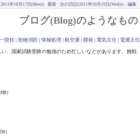
011年10月17日(Mon))
最新
次の日記(2011年10月19日(Wed))»
編集
ブログ(Blog)のようなもの
一陸技
|
危物消防
|
情報処理
|
航空通
|
開発
|
電気主任
|
電通主任
しい、国家試験受験の勉強のため忙しいなどがあります。挑戦
試験]
試験
]