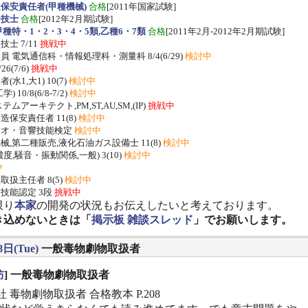
保安責任者(甲種機械)
合格
[2011年国家試験]
ー技士
合格
[2012年2月期試験]
種特・1・2・3・4・5類,乙種6・7類
合格
[2011年2月-2012年2月期試験]
士 7/11
挑戦中
 電気通信科・情報処理科・測量科 8/4(6/29)
検討中
/26(7/6)
挑戦中
水1,大1) 10(7)
検討中
 10/8(6/8-7/2)
検討中
ムアーキテクト,PM,ST,AU,SM,(IP)
挑戦中
保安責任者 11(8)
検討中
ジオ・音響技能検定
検討中
,第二種販売,液化石油ガス設備士 11(8)
検討中
度,騒音・振動関係,一般) 3(10)
検討中
中
扱主任者 8(5)
検討中
技能認定 3段
挑戦中
限り
本家
の開発の状況もお伝えしたいと考えております。
き込めないときは「
掲示板 雑談スレッド
」でお願いします。
8日(Tue)
一般毒物劇物取扱者
防
] 一般毒物劇物取扱者
 毒物劇物取扱者 合格教本 P.208