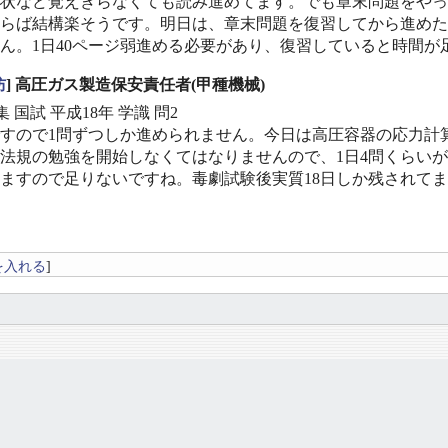
状など覚えきらなくても読み進めてます。でも章末問題をやってみ
らば結構楽そうです。明日は、章末問題を復習してから進めた
ん。1日40ページ弱進める必要があり、復習していると時間が
防
] 高圧ガス製造保安責任者(甲種機械)
 国試 平成18年 学識 問2
すので1問ずつしか進められません。今日は高圧容器の応力計
法規の勉強を開始しなくてはなりませんので、1日4問くらいが限
ますので足りないですね。毒劇試験後実質18日しか残されて
を入れる
]