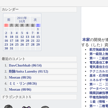
カレンダー
2011年
前
次
10月
日
月
火
水
木
金
土
1
2
3
4
5
6
7
8
9
10
11
12
13
14
15
本家
の開発が
16
17
18
19
20
21
22
する（した）
23
24
25
26
27
28
29
30
31
航空無線通
第一級陸上
第一・二級
最近のコメント
電気通信工事担
DawChurbhab (06/14)
電気通信主任
削除Anita Lazenby (01/12)
テクニカル
基本・応用
Mootan (08/26)
エネルギー管
ミミ・リン (08/26)
第一
・
二
・
データベー
Mootan (08/06)
職業訓練指導
ドラゴンクエストX
甲種危険物取
１級（情報
第一・二種