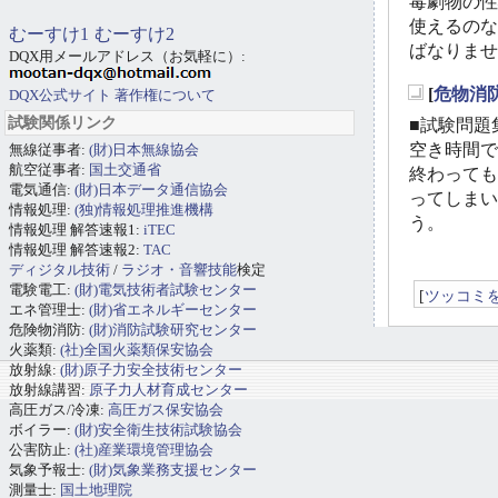
毒劇物の性
使えるのな
むーすけ1
むーすけ2
ばなりませ
DQX用メールアドレス（お気軽に）:
[
危物消
DQX公式サイト
著作権について
_
試験関係リンク
■試験問題集
空き時間で
無線従事者:
(財)日本無線協会
航空従事者:
国土交通省
終わっても
電気通信:
(財)日本データ通信協会
ってしまい
情報処理:
(独)情報処理推進機構
う。
情報処理 解答速報1:
iTEC
情報処理 解答速報2:
TAC
ディジタル技術
/
ラジオ・音響技能
検定
電験電工:
(財)電気技術者試験センター
[
ツッコミ
エネ管理士:
(財)省エネルギーセンター
危険物消防:
(財)消防試験研究センター
火薬類:
(社)全国火薬類保安協会
放射線:
(財)原子力安全技術センター
放射線講習:
原子力人材育成センター
高圧ガス/冷凍:
高圧ガス保安協会
ボイラー:
(財)安全衛生技術試験協会
公害防止:
(社)産業環境管理協会
気象予報士:
(財)気象業務支援センター
測量士:
国土地理院