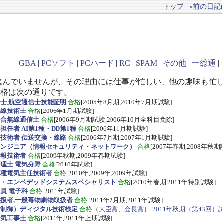
トップ
«前の日記(2
GBA
|
PCソフト
|
PCハード
|
RC
|
SPAM
|
その他
|
一総通
|
進んでいませんが、その理由には仕事が忙しい、他の趣味も忙
資格は次の通りです。
信士
,
航空通信士技能証明
合格
[2005年8月期,2010年7月期試験]
無線技術士
合格
[2006年1月期試験]
総合無線通信士
合格
[2006年9月期試験,2006年10月全科目免除]
任者 AI第1種・DD第1種
合格
[2006年11月期試験]
技術者 伝送交換・線路
合格
[2006年7月期,2007年1月期試験]
エンジニア（情報セキュリティ・ネットワーク）
合格
[2007年春期,2008年秋期
情報技術者
合格
[2009年秋期,2009年春期試験]
理士 電気分野
合格
[2010年試験]
三種電気主任技術者
合格
[2010年,2009年,2009年試験]
ス
・
エンベデッドシステムスペシャリスト
合格
[2010年春期,2011年特別試験]
員 電子科
合格
[2011年試験]
扱者,一般毒物劇物取扱者
合格
[2011年2月期,2011年試験]
・制御）ディジタル技術検定
合格
（
大臣賞、会長賞
）[
2011年秋期（第43回）
電気工事士
合格
[2011年,2011年上期試験]