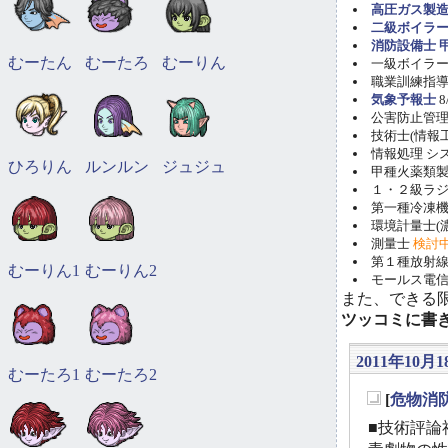
高圧ガス製造
二級ボイラ
消防設備士 甲
むーたん
むーたろ
むーりん
一級ボイラー技
職業訓練指導員
気象予報士
8
公害防止管理者(
技術士(情報工学)
情報処理 システ
ひろりん
ルンルン
ジュジュ
甲種火薬類製造
１・２級ラ
第一種冷凍機械
環境計量士(濃
測量士
検討
第１種放射線取
むーりん1
むーりん2
モールス電信
また、できる
ツッコミに書
2011年10月1
むーたろ1
むーたろ2
[
危物消
_
■技術評論社