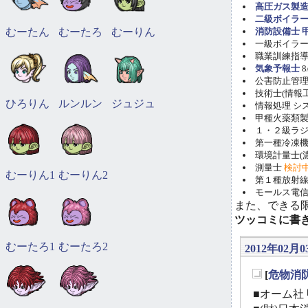
高圧ガス製造
二級ボイラ
むーたん
むーたろ
むーりん
消防設備士 甲
一級ボイラー技
職業訓練指導員
気象予報士
8
公害防止管理者(
技術士(情報工学)
ひろりん
ルンルン
ジュジュ
情報処理 システ
甲種火薬類製造
１・２級ラ
第一種冷凍機械
環境計量士(濃
測量士
検討
むーりん1
むーりん2
第１種放射線取
モールス電信
また、できる
ツッコミに書
むーたろ1
むーたろ2
2012年02月03
[
危物消
_
■オーム社 