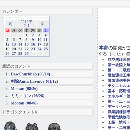
カレンダー
2012年
前
次
2月
日
月
火
水
木
金
土
1
2
3
4
5
6
7
8
9
10
11
12
13
14
15
16
17
18
本家
の開発が
19
20
21
22
23
24
25
する（した）
26
27
28
29
航空無線通
第一級陸上
最近のコメント
第一・二級
DawChurbhab (06/14)
電気通信工事担
電気通信主任
削除Anita Lazenby (01/12)
テクニカル
Mootan (08/26)
基本・応用
ミミ・リン (08/26)
エネルギー管
第一
・
二
・
Mootan (08/06)
データベー
ドラゴンクエストX
職業訓練指導
甲種危険物取
１級（情報
第一・二種