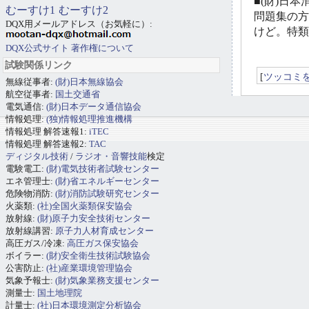
■(財)日本
むーすけ1
むーすけ2
問題集の方
DQX用メールアドレス（お気軽に）:
けど。特類
DQX公式サイト
著作権について
試験関係リンク
[
ツッコミ
無線従事者:
(財)日本無線協会
航空従事者:
国土交通省
電気通信:
(財)日本データ通信協会
情報処理:
(独)情報処理推進機構
情報処理 解答速報1:
iTEC
情報処理 解答速報2:
TAC
ディジタル技術
/
ラジオ・音響技能
検定
電験電工:
(財)電気技術者試験センター
エネ管理士:
(財)省エネルギーセンター
危険物消防:
(財)消防試験研究センター
火薬類:
(社)全国火薬類保安協会
放射線:
(財)原子力安全技術センター
放射線講習:
原子力人材育成センター
高圧ガス/冷凍:
高圧ガス保安協会
ボイラー:
(財)安全衛生技術試験協会
公害防止:
(社)産業環境管理協会
気象予報士:
(財)気象業務支援センター
測量士:
国土地理院
計量士:
(社)日本環境測定分析協会