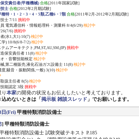
保安責任者(甲種機械)
合格
[2011年国家試験]
ー技士
合格
[2012年2月期試験]
種特・1・2・3・4・5類,乙種6・7類
合格
[2011年2月-2012年2月期試験]
士 7/11
挑戦中
 電気通信科・情報処理科・測量科 8/4(6/29)
検討中
/26(7/6)
挑戦中
水1,大1) 10(7)
検討中
 10/8(6/8-7/2)
検討中
ムアーキテクト,PM,ST,AU,SM,(IP)
挑戦中
保安責任者 11(8)
検討中
ジオ・音響技能検定
検討中
,第二種販売,液化石油ガス設備士 11(8)
検討中
度,騒音・振動関係,一般) 3(10)
検討中
中
扱主任者 8(5)
検討中
技能認定 3段
挑戦中
限り
本家
の開発の状況もお伝えしたいと考えております。
き込めないときは「
掲示板 雑談スレッド
」でお願いします。
日(Fri)
甲種特類消防設備士
防
] 甲種特類消防設備士
甲種特類消防設備士 試験突破テキスト P.185