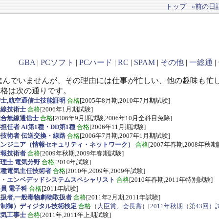
トップ
«前の日記(
GBA
|
PCソフト
|
PCハード
|
RC
|
SPAM
|
その他
|
一総通
|
進んでいませんが、その理由には仕事が忙しい、他の趣味も忙
資格は次の通りです。
信士
,
航空通信士技能証明
合格
[2005年8月期,2010年7月期試験]
無線技術士
合格
[2006年1月期試験]
総合無線通信士
合格
[2006年9月期試験,2006年10月全科目免除]
任者 AI第1種・DD第1種
合格
[2006年11月期試験]
技術者 伝送交換・線路
合格
[2006年7月期,2007年1月期試験]
エンジニア（情報セキュリティ・ネットワーク）
合格
[2007年春期,2008年秋期
情報技術者
合格
[2009年秋期,2009年春期試験]
理士 電気分野
合格
[2010年試験]
三種電気主任技術者
合格
[2010年,2009年,2009年試験]
ス
・
エンベデッドシステムスペシャリスト
合格
[2010年春期,2011年特別試験]
員 電子科
合格
[2011年試験]
扱者,一般毒物劇物取扱者
合格
[2011年2月期,2011年試験]
・制御）ディジタル技術検定
合格
（
大臣賞、会長賞
）[
2011年秋期（第43回）
電気工事士
合格
[2011年,2011年上期試験]