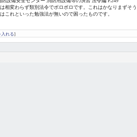
消防設備安全センター 消防用設備等の演習 法令編 P.249
は相変わらず類別法令でボロボロです。これはかなりまずそう
はこれといった勉強法が無いので困ったものです。
を入れる
]