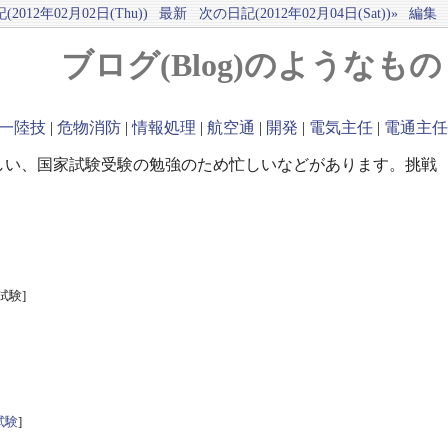
2012年02月02日(Thu))
最新
次の日記(2012年02月04日(Sat))»
編集
ブログ(Blog)のようなもの
一陸技
|
危物消防
|
情報処理
|
航空通
|
開発
|
電気主任
|
電通主任
しい、国家試験受験の勉強のため忙しいなどがあります。挑戦
試験]
試験
]